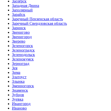
Заозёрск
Западная Двина
Заполярный
Зарайск
Заречный Пензенская область
Заречный Свердловская область
Заринск
Звенигово
Звенигород
Зверево
Зеленогорск
Зеленоградск
Зеленодольск
Зеленокумск
Зерноград
Зея
Зима
Златоуст
Злынка
Змеиногорск
Знаменск
Зубцов
Зуевка
Ивангород
Иваново