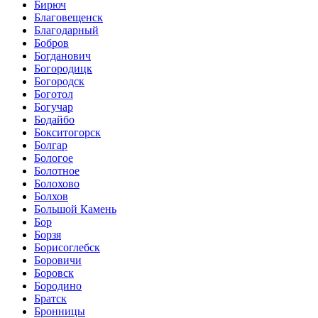
Бирюч
Благовещенск
Благодарный
Бобров
Богданович
Богородицк
Богородск
Боготол
Богучар
Бодайбо
Бокситогорск
Болгар
Бологое
Болотное
Болохово
Болхов
Большой Камень
Бор
Борзя
Борисоглебск
Боровичи
Боровск
Бородино
Братск
Бронницы