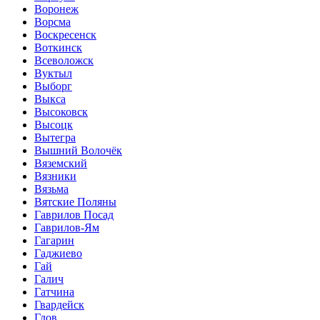
Воронеж
Ворсма
Воскресенск
Воткинск
Всеволожск
Вуктыл
Выборг
Выкса
Высоковск
Высоцк
Вытегра
Вышний Волочёк
Вяземский
Вязники
Вязьма
Вятские Поляны
Гаврилов Посад
Гаврилов-Ям
Гагарин
Гаджиево
Гай
Галич
Гатчина
Гвардейск
Гдов