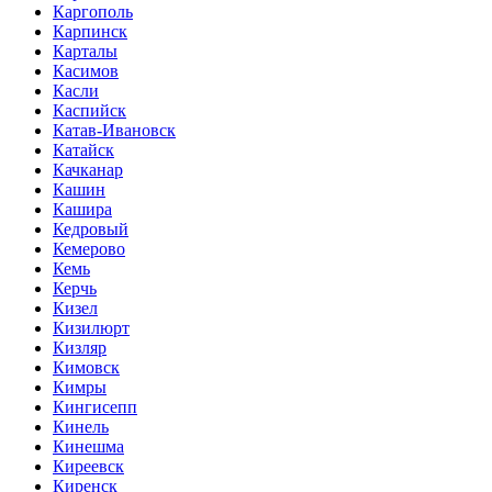
Каргополь
Карпинск
Карталы
Касимов
Касли
Каспийск
Катав-Ивановск
Катайск
Качканар
Кашин
Кашира
Кедровый
Кемерово
Кемь
Керчь
Кизел
Кизилюрт
Кизляр
Кимовск
Кимры
Кингисепп
Кинель
Кинешма
Киреевск
Киренск