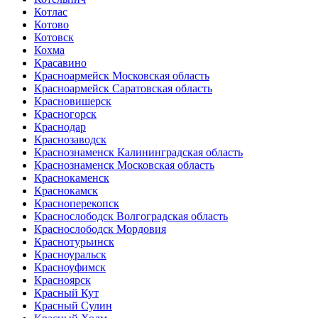
Котлас
Котово
Котовск
Кохма
Красавино
Красноармейск Московская область
Красноармейск Саратовская область
Красновишерск
Красногорск
Краснодар
Краснозаводск
Краснознаменск Калининградская область
Краснознаменск Московская область
Краснокаменск
Краснокамск
Красноперекопск
Краснослободск Волгоградская область
Краснослободск Мордовия
Краснотурьинск
Красноуральск
Красноуфимск
Красноярск
Красный Кут
Красный Сулин