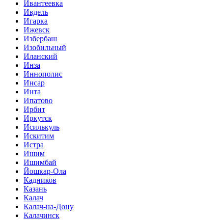
Ивантеевка
Ивдель
Игарка
Ижевск
Избербаш
Изобильный
Иланский
Инза
Иннополис
Инсар
Инта
Ипатово
Ирбит
Иркутск
Исилькуль
Искитим
Истра
Ишим
Ишимбай
Йошкар-Ола
Кадников
Казань
Калач
Калач-на-Дону
Калачинск