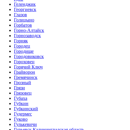
Геленджик
Георгиевск
Глазов
Голицыно
Горбатов
Горно-Алтайск
Горнозаводск
Горняк
Городец
Городище
Городовиковск
Гороховец
Горячий Ключ
Грайворон
Гремячинск
Грозный
Грязи
Грязовец
Губаха
Губкин
Губкинский
Гудермес
Гуково
Гулькевичи
Гурьевск Калининградская область