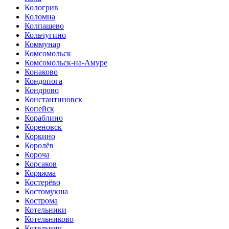
Кологрив
Коломна
Колпашево
Кольчугино
Коммунар
Комсомольск
Комсомольск-на-Амуре
Конаково
Кондопога
Кондрово
Константиновск
Копейск
Кораблино
Кореновск
Коркино
Королёв
Короча
Корсаков
Коряжма
Костерёво
Костомукша
Кострома
Котельники
Котельниково
Котельнич