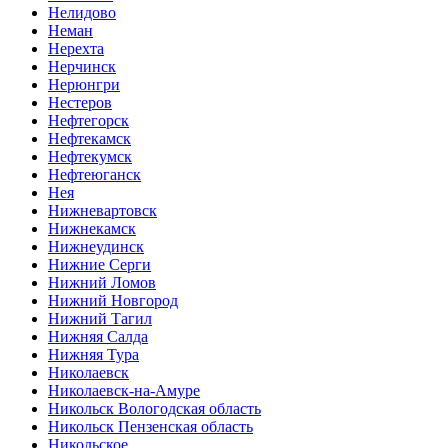
Нелидово
Неман
Нерехта
Нерчинск
Нерюнгри
Нестеров
Нефтегорск
Нефтекамск
Нефтекумск
Нефтеюганск
Нея
Нижневартовск
Нижнекамск
Нижнеудинск
Нижние Серги
Нижний Ломов
Нижний Новгород
Нижний Тагил
Нижняя Салда
Нижняя Тура
Николаевск
Николаевск-на-Амуре
Никольск Вологодская область
Никольск Пензенская область
Никольское