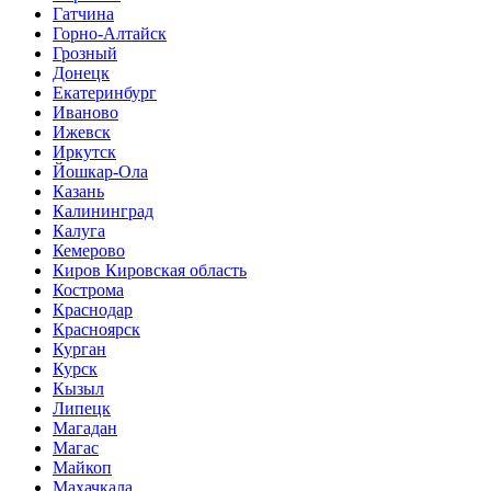
Гатчина
Горно-Алтайск
Грозный
Донецк
Екатеринбург
Иваново
Ижевск
Иркутск
Йошкар-Ола
Казань
Калининград
Калуга
Кемерово
Киров Кировская область
Кострома
Краснодар
Красноярск
Курган
Курск
Кызыл
Липецк
Магадан
Магас
Майкоп
Махачкала