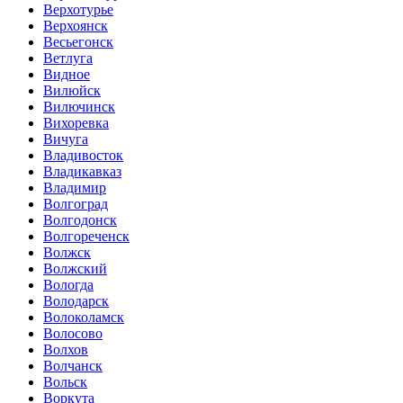
Верхотурье
Верхоянск
Весьегонск
Ветлуга
Видное
Вилюйск
Вилючинск
Вихоревка
Вичуга
Владивосток
Владикавказ
Владимир
Волгоград
Волгодонск
Волгореченск
Волжск
Волжский
Вологда
Володарск
Волоколамск
Волосово
Волхов
Волчанск
Вольск
Воркута