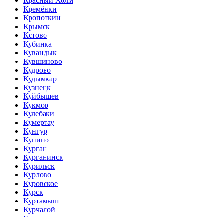
Красный Холм
Кремёнки
Кропоткин
Крымск
Кстово
Кубинка
Кувандык
Кувшиново
Кудрово
Кудымкар
Кузнецк
Куйбышев
Кукмор
Кулебаки
Кумертау
Кунгур
Купино
Курган
Курганинск
Курильск
Курлово
Куровское
Курск
Куртамыш
Курчалой