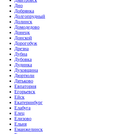
Дмитровск
Дно
Добрянка
Долгопрудный
Долинск
Домодедово
Донецк
Донской
Дорогобуж
Дрезна
Дубна
Дубовка
Дудинка
Духовщина
Дюртюли
Дятьково
Евпатория
Егорьевск
Ейск
Екатеринбург
Елабуга
Елец
Елизово
Ельня
Еманжелинск