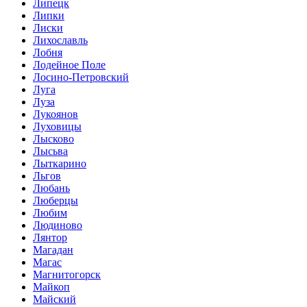
Липецк
Липки
Лиски
Лихославль
Лобня
Лодейное Поле
Лосино-Петровский
Луга
Луза
Лукоянов
Луховицы
Лысково
Лысьва
Лыткарино
Льгов
Любань
Люберцы
Любим
Людиново
Лянтор
Магадан
Магас
Магнитогорск
Майкоп
Майский