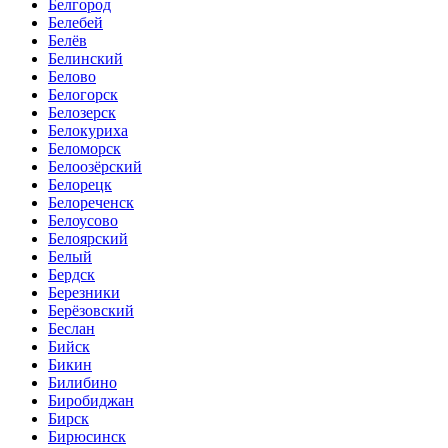
Белгород
Белебей
Белёв
Белинский
Белово
Белогорск
Белозерск
Белокуриха
Беломорск
Белоозёрский
Белорецк
Белореченск
Белоусово
Белоярский
Белый
Бердск
Березники
Берёзовский
Беслан
Бийск
Бикин
Билибино
Биробиджан
Бирск
Бирюсинск