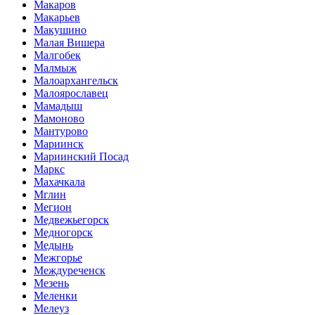
Макаров
Макарьев
Макушино
Малая Вишера
Малгобек
Малмыж
Малоархангельск
Малоярославец
Мамадыш
Мамоново
Мантурово
Мариинск
Мариинский Посад
Маркс
Махачкала
Мглин
Мегион
Медвежьегорск
Медногорск
Медынь
Межгорье
Междуреченск
Мезень
Меленки
Мелеуз