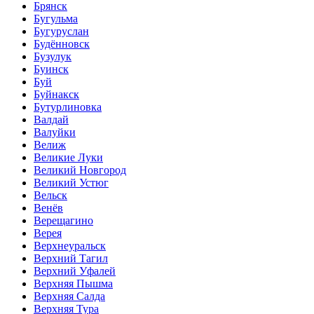
Брянск
Бугульма
Бугуруслан
Будённовск
Бузулук
Буинск
Буй
Буйнакск
Бутурлиновка
Валдай
Валуйки
Велиж
Великие Луки
Великий Новгород
Великий Устюг
Вельск
Венёв
Верещагино
Верея
Верхнеуральск
Верхний Тагил
Верхний Уфалей
Верхняя Пышма
Верхняя Салда
Верхняя Тура