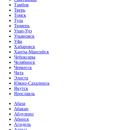
Тамбов
Тверь
Томск
Тула
Тюмень
Улан-Удэ
Ульяновск
Уфа
Хабаровск
Ханты-Мансийск
Чебоксары
Челябинск
Черкесск
Чита
Элиста
Южно-Сахалинск
Якутск
Ярославль
Абаза
Абакан
Абдулино
Абинск
Агидель
Агрыз