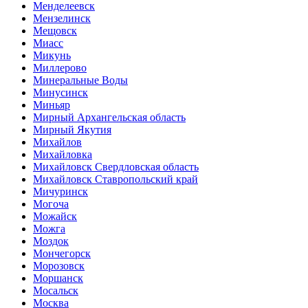
Менделеевск
Мензелинск
Мещовск
Миасс
Микунь
Миллерово
Минеральные Воды
Минусинск
Миньяр
Мирный Архангельская область
Мирный Якутия
Михайлов
Михайловка
Михайловск Свердловская область
Михайловск Ставропольский край
Мичуринск
Могоча
Можайск
Можга
Моздок
Мончегорск
Морозовск
Моршанск
Мосальск
Москва