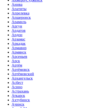
Анжеро-Судженск
Анива
Апатиты
Апрелевка
Апшеронск
Арамиль
Аргун
Ардатов
Ардон
Арзамас
Аркадак
Армавир
Армянск
Арсеньев
Арск
Артём
Артёмовск
Артёмовский
Архангельск
Асбест
Асино
Астрахань
Аткарск
Ахтубинск
Ачинск