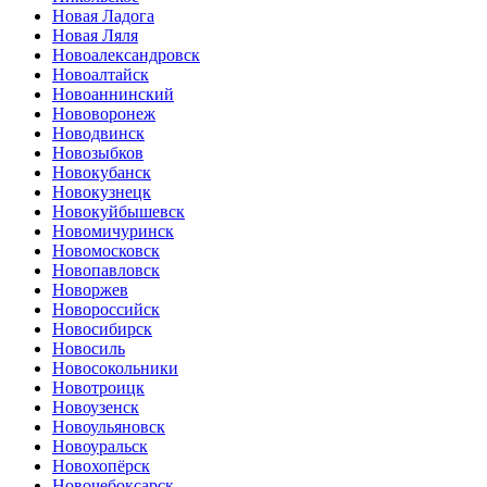
Новая Ладога
Новая Ляля
Новоалександровск
Новоалтайск
Новоаннинский
Нововоронеж
Новодвинск
Новозыбков
Новокубанск
Новокузнецк
Новокуйбышевск
Новомичуринск
Новомосковск
Новопавловск
Новоржев
Новороссийск
Новосибирск
Новосиль
Новосокольники
Новотроицк
Новоузенск
Новоульяновск
Новоуральск
Новохопёрск
Новочебоксарск