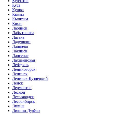
Курчатов
Куса
Кушва
Кызыл
Кыштым
Кяхта
Лабинск
Лабытнанги
Лагань
Ладушкин
Лаишево
Лакинск
Лангепас
Лахденпохья
Лебедянь
Лениногорск
Ленинск
Ленинск-Кузнецкий
Ленск
Лермонтов
Лесной
Лесозаводск
Лесосибирск
Ливны
Ликино-Дулёво