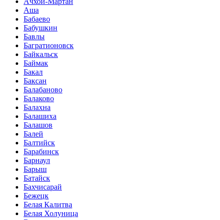
Ачхой-Мартан
Аша
Бабаево
Бабушкин
Бавлы
Багратионовск
Байкальск
Баймак
Бакал
Баксан
Балабаново
Балаково
Балахна
Балашиха
Балашов
Балей
Балтийск
Барабинск
Барнаул
Барыш
Батайск
Бахчисарай
Бежецк
Белая Калитва
Белая Холуница