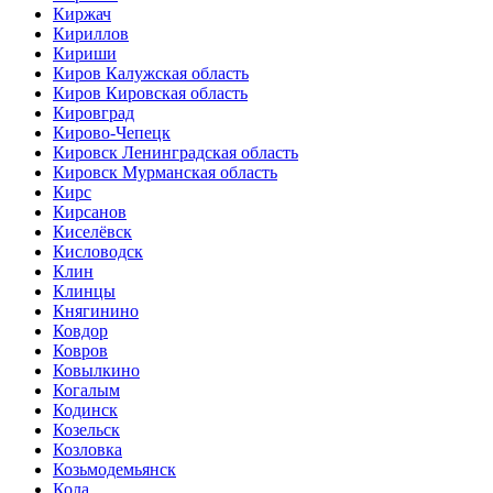
Киржач
Кириллов
Кириши
Киров Калужская область
Киров Кировская область
Кировград
Кирово-Чепецк
Кировск Ленинградская область
Кировск Мурманская область
Кирс
Кирсанов
Киселёвск
Кисловодск
Клин
Клинцы
Княгинино
Ковдор
Ковров
Ковылкино
Когалым
Кодинск
Козельск
Козловка
Козьмодемьянск
Кола