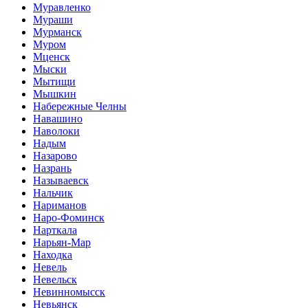
Муравленко
Мураши
Мурманск
Муром
Мценск
Мыски
Мытищи
Мышкин
Набережные Челны
Навашино
Наволоки
Надым
Назарово
Назрань
Называевск
Нальчик
Нариманов
Наро-Фоминск
Нарткала
Нарьян-Мар
Находка
Невель
Невельск
Невинномысск
Невьянск