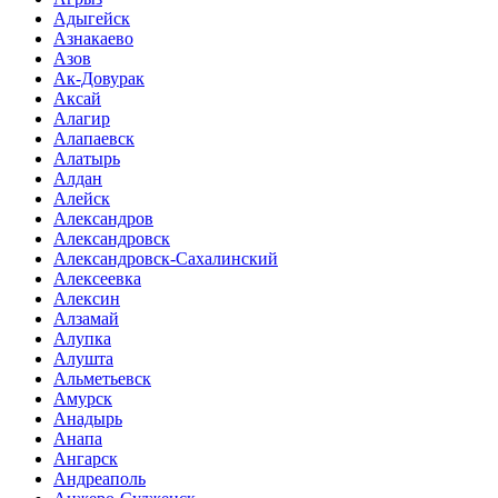
Адыгейск
Азнакаево
Азов
Ак-Довурак
Аксай
Алагир
Алапаевск
Алатырь
Алдан
Алейск
Александров
Александровск
Александровск-Сахалинский
Алексеевка
Алексин
Алзамай
Алупка
Алушта
Альметьевск
Амурск
Анадырь
Анапа
Ангарск
Андреаполь