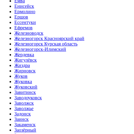
Емва
Енисейск
Ермолино
Ершов
Ессентуки
Ефремов
Железноводск
Железногорск Красноярский край
Железногорск Курская область
Железногорск-Илимский
Жердевка
Жигулёвск
Жиздра
Жирновск
Жуков
Жуковка
Жуковский
Завитинск
Заводоуковск
Заволжск
Заволжье
Задонск
Заинск
Закаменск
Заозёрный