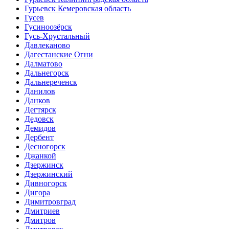
Гурьевск Кемеровская область
Гусев
Гусиноозёрск
Гусь-Хрустальный
Давлеканово
Дагестанские Огни
Далматово
Дальнегорск
Дальнереченск
Данилов
Данков
Дегтярск
Дедовск
Демидов
Дербент
Десногорск
Джанкой
Дзержинск
Дзержинский
Дивногорск
Дигора
Димитровград
Дмитриев
Дмитров