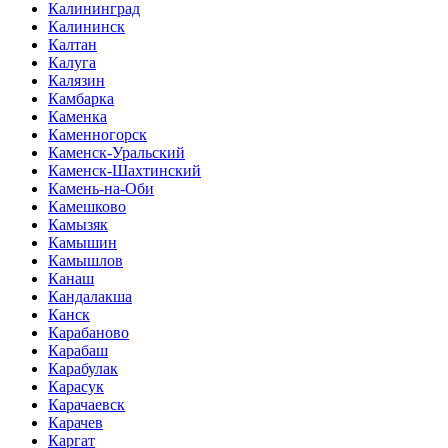
Калининград
Калининск
Калтан
Калуга
Калязин
Камбарка
Каменка
Каменногорск
Каменск-Уральский
Каменск-Шахтинский
Камень-на-Оби
Камешково
Камызяк
Камышин
Камышлов
Канаш
Кандалакша
Канск
Карабаново
Карабаш
Карабулак
Карасук
Карачаевск
Карачев
Каргат