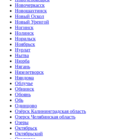
Новочеркасск
Новошахтинск
Новый Оскол
Новый Уренгой
Ногинск
Нолинск
Норильск
Ноябрьск
Нурлат
Нытва
Нюрба
Нягань
Нязелетворск
Няндома
Облучье
Обнинск
Обоянь
Обь
Одинцово
Озёрск Калининградская область
Озерск Челябинская область
Озеры
Октябрьск
Октябрьский