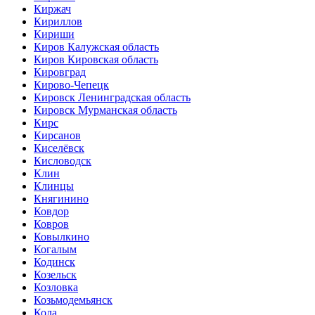
Киржач
Кириллов
Кириши
Киров Калужская область
Киров Кировская область
Кировград
Кирово-Чепецк
Кировск Ленинградская область
Кировск Мурманская область
Кирс
Кирсанов
Киселёвск
Кисловодск
Клин
Клинцы
Княгинино
Ковдор
Ковров
Ковылкино
Когалым
Кодинск
Козельск
Козловка
Козьмодемьянск
Кола