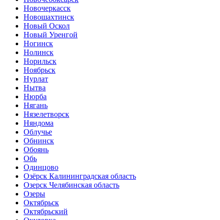
Новочеркасск
Новошахтинск
Новый Оскол
Новый Уренгой
Ногинск
Нолинск
Норильск
Ноябрьск
Нурлат
Нытва
Нюрба
Нягань
Нязелетворск
Няндома
Облучье
Обнинск
Обоянь
Обь
Одинцово
Озёрск Калининградская область
Озерск Челябинская область
Озеры
Октябрьск
Октябрьский