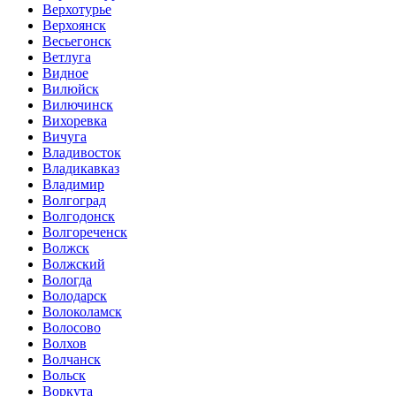
Верхотурье
Верхоянск
Весьегонск
Ветлуга
Видное
Вилюйск
Вилючинск
Вихоревка
Вичуга
Владивосток
Владикавказ
Владимир
Волгоград
Волгодонск
Волгореченск
Волжск
Волжский
Вологда
Володарск
Волоколамск
Волосово
Волхов
Волчанск
Вольск
Воркута