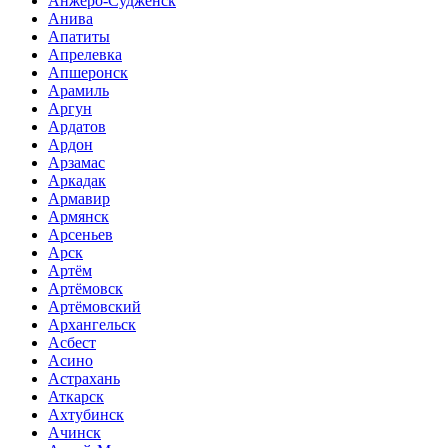
Анжеро-Судженск
Анива
Апатиты
Апрелевка
Апшеронск
Арамиль
Аргун
Ардатов
Ардон
Арзамас
Аркадак
Армавир
Армянск
Арсеньев
Арск
Артём
Артёмовск
Артёмовский
Архангельск
Асбест
Асино
Астрахань
Аткарск
Ахтубинск
Ачинск