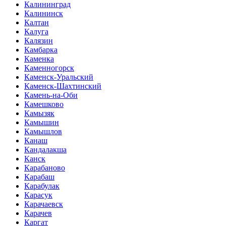
Калининград
Калининск
Калтан
Калуга
Калязин
Камбарка
Каменка
Каменногорск
Каменск-Уральский
Каменск-Шахтинский
Камень-на-Оби
Камешково
Камызяк
Камышин
Камышлов
Канаш
Кандалакша
Канск
Карабаново
Карабаш
Карабулак
Карасук
Карачаевск
Карачев
Каргат