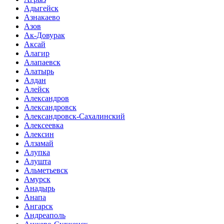
Адыгейск
Азнакаево
Азов
Ак-Довурак
Аксай
Алагир
Алапаевск
Алатырь
Алдан
Алейск
Александров
Александровск
Александровск-Сахалинский
Алексеевка
Алексин
Алзамай
Алупка
Алушта
Альметьевск
Амурск
Анадырь
Анапа
Ангарск
Андреаполь