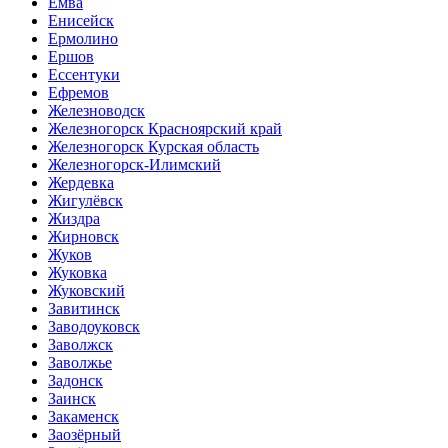
Емва
Енисейск
Ермолино
Ершов
Ессентуки
Ефремов
Железноводск
Железногорск Красноярский край
Железногорск Курская область
Железногорск-Илимский
Жердевка
Жигулёвск
Жиздра
Жирновск
Жуков
Жуковка
Жуковский
Завитинск
Заводоуковск
Заволжск
Заволжье
Задонск
Заинск
Закаменск
Заозёрный