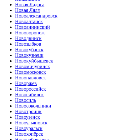
Новая Ладога
Новая Ляля
Новоалександровск
Новоалтайск
Новоаннинский
Нововоронеж
Новодвинск
Новозыбков
Новокубанск
Новокузнецк
Новокуйбышевск
Новомичуринск
Новомосковск
Новопавловск
Новоржев
Новороссийск
Новосибирск
Новосиль
Новосокольники
Новотроицк
Новоузенск
Новоульяновск
Новоуральск
Новохопёрск
Новочебоксарск