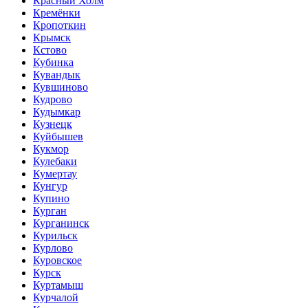
Красный Холм
Кремёнки
Кропоткин
Крымск
Кстово
Кубинка
Кувандык
Кувшиново
Кудрово
Кудымкар
Кузнецк
Куйбышев
Кукмор
Кулебаки
Кумертау
Кунгур
Купино
Курган
Курганинск
Курильск
Курлово
Куровское
Курск
Куртамыш
Курчалой