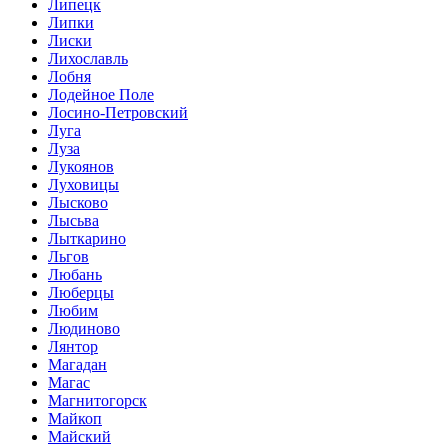
Липецк
Липки
Лиски
Лихославль
Лобня
Лодейное Поле
Лосино-Петровский
Луга
Луза
Лукоянов
Луховицы
Лысково
Лысьва
Лыткарино
Льгов
Любань
Люберцы
Любим
Людиново
Лянтор
Магадан
Магас
Магнитогорск
Майкоп
Майский