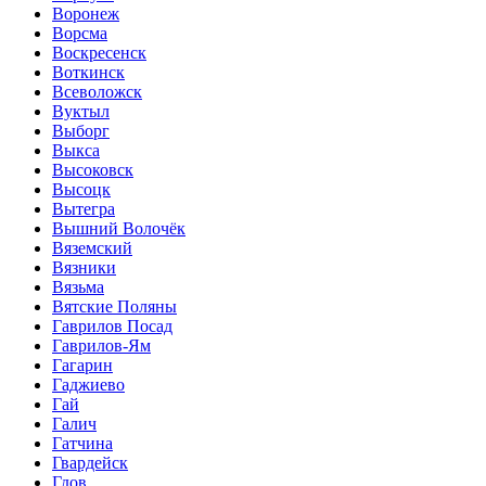
Воронеж
Ворсма
Воскресенск
Воткинск
Всеволожск
Вуктыл
Выборг
Выкса
Высоковск
Высоцк
Вытегра
Вышний Волочёк
Вяземский
Вязники
Вязьма
Вятские Поляны
Гаврилов Посад
Гаврилов-Ям
Гагарин
Гаджиево
Гай
Галич
Гатчина
Гвардейск
Гдов