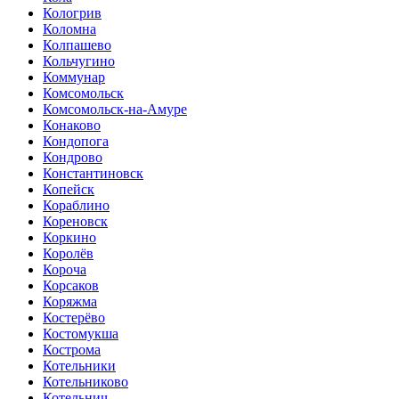
Кологрив
Коломна
Колпашево
Кольчугино
Коммунар
Комсомольск
Комсомольск-на-Амуре
Конаково
Кондопога
Кондрово
Константиновск
Копейск
Кораблино
Кореновск
Коркино
Королёв
Короча
Корсаков
Коряжма
Костерёво
Костомукша
Кострома
Котельники
Котельниково
Котельнич