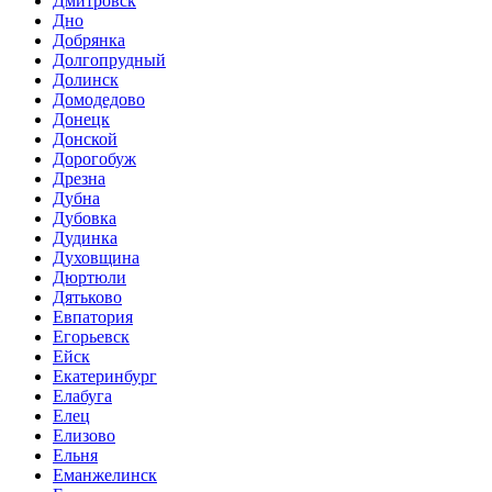
Дмитровск
Дно
Добрянка
Долгопрудный
Долинск
Домодедово
Донецк
Донской
Дорогобуж
Дрезна
Дубна
Дубовка
Дудинка
Духовщина
Дюртюли
Дятьково
Евпатория
Егорьевск
Ейск
Екатеринбург
Елабуга
Елец
Елизово
Ельня
Еманжелинск