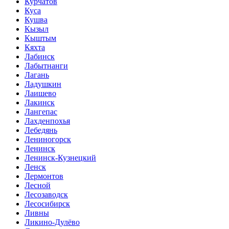
Курчатов
Куса
Кушва
Кызыл
Кыштым
Кяхта
Лабинск
Лабытнанги
Лагань
Ладушкин
Лаишево
Лакинск
Лангепас
Лахденпохья
Лебедянь
Лениногорск
Ленинск
Ленинск-Кузнецкий
Ленск
Лермонтов
Лесной
Лесозаводск
Лесосибирск
Ливны
Ликино-Дулёво