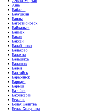
Ачхой-Мартан
Аша
Бабаево
Бабушкин
Бавлы
Багратионовск
Байкальск
Баймак
Бакал
Баксан
Балабаново
Балаково
Балахна
Балашиха
Балашов
Балей
Балтийск
Барабинск
Барнаул
Барыш
Батайск
Бахчисарай
Бежецк
Белая Калитва
Белая Холуница