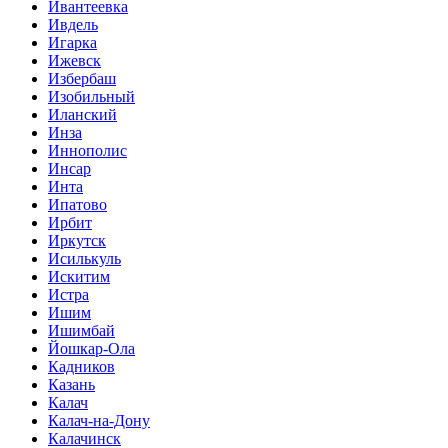
Ивантеевка
Ивдель
Игарка
Ижевск
Избербаш
Изобильный
Иланский
Инза
Иннополис
Инсар
Инта
Ипатово
Ирбит
Иркутск
Исилькуль
Искитим
Истра
Ишим
Ишимбай
Йошкар-Ола
Кадников
Казань
Калач
Калач-на-Дону
Калачинск