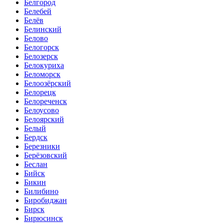
Белгород
Белебей
Белёв
Белинский
Белово
Белогорск
Белозерск
Белокуриха
Беломорск
Белоозёрский
Белорецк
Белореченск
Белоусово
Белоярский
Белый
Бердск
Березники
Берёзовский
Беслан
Бийск
Бикин
Билибино
Биробиджан
Бирск
Бирюсинск