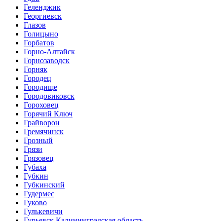
Геленджик
Георгиевск
Глазов
Голицыно
Горбатов
Горно-Алтайск
Горнозаводск
Горняк
Городец
Городище
Городовиковск
Гороховец
Горячий Ключ
Грайворон
Гремячинск
Грозный
Грязи
Грязовец
Губаха
Губкин
Губкинский
Гудермес
Гуково
Гулькевичи
Гурьевск Калининградская область