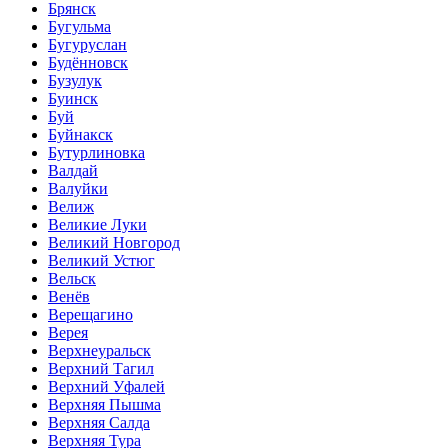
Брянск
Бугульма
Бугуруслан
Будённовск
Бузулук
Буинск
Буй
Буйнакск
Бутурлиновка
Валдай
Валуйки
Велиж
Великие Луки
Великий Новгород
Великий Устюг
Вельск
Венёв
Верещагино
Верея
Верхнеуральск
Верхний Тагил
Верхний Уфалей
Верхняя Пышма
Верхняя Салда
Верхняя Тура