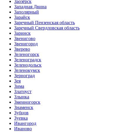
Заозёрск
Западная Двина
Заполярный
Зарайск
Заречный Пензенская область
Заречный Свердловская область
Заринск
Звенигово
Звенигород
Зверево
Зеленогорск
Зеленоградск
Зеленодольск
Зеленокумск
Зерноград
Зея
Зима
Златоуст
Злынка
Змеиногорск
Знаменск
Зубцов
Зуевка
Ивангород
Иваново