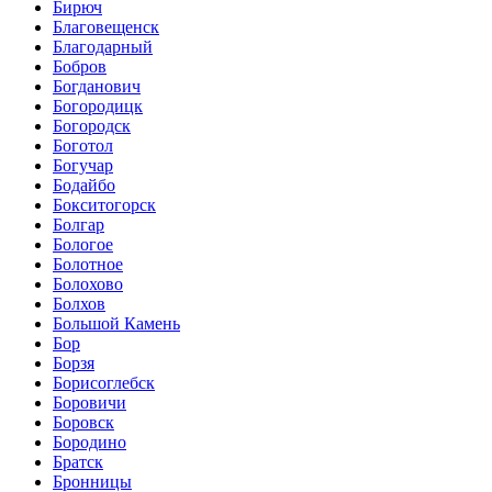
Бирюч
Благовещенск
Благодарный
Бобров
Богданович
Богородицк
Богородск
Боготол
Богучар
Бодайбо
Бокситогорск
Болгар
Бологое
Болотное
Болохово
Болхов
Большой Камень
Бор
Борзя
Борисоглебск
Боровичи
Боровск
Бородино
Братск
Бронницы