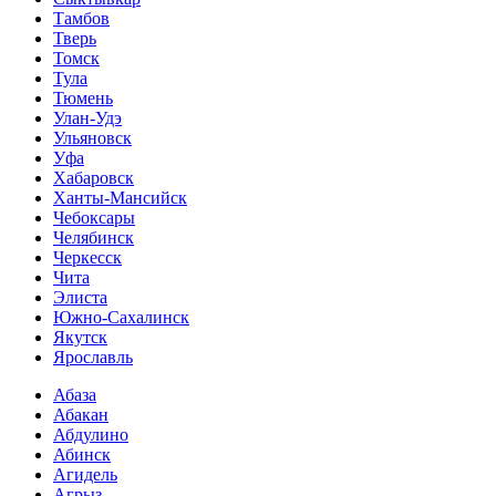
Тамбов
Тверь
Томск
Тула
Тюмень
Улан-Удэ
Ульяновск
Уфа
Хабаровск
Ханты-Мансийск
Чебоксары
Челябинск
Черкесск
Чита
Элиста
Южно-Сахалинск
Якутск
Ярославль
Абаза
Абакан
Абдулино
Абинск
Агидель
Агрыз