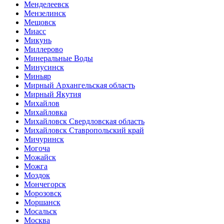
Менделеевск
Мензелинск
Мещовск
Миасс
Микунь
Миллерово
Минеральные Воды
Минусинск
Миньяр
Мирный Архангельская область
Мирный Якутия
Михайлов
Михайловка
Михайловск Свердловская область
Михайловск Ставропольский край
Мичуринск
Могоча
Можайск
Можга
Моздок
Мончегорск
Морозовск
Моршанск
Мосальск
Москва