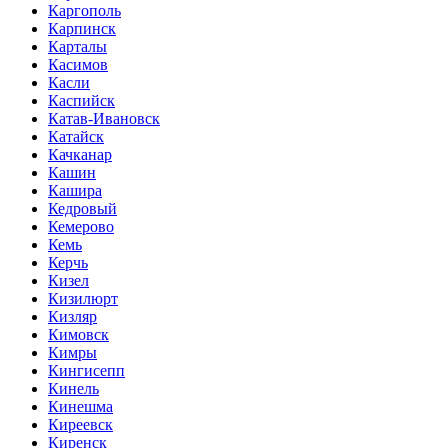
Каргополь
Карпинск
Карталы
Касимов
Касли
Каспийск
Катав-Ивановск
Катайск
Качканар
Кашин
Кашира
Кедровый
Кемерово
Кемь
Керчь
Кизел
Кизилюрт
Кизляр
Кимовск
Кимры
Кингисепп
Кинель
Кинешма
Киреевск
Киренск