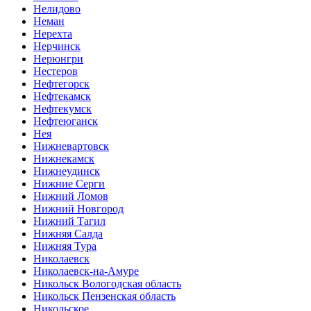
Нелидово
Неман
Нерехта
Нерчинск
Нерюнгри
Нестеров
Нефтегорск
Нефтекамск
Нефтекумск
Нефтеюганск
Нея
Нижневартовск
Нижнекамск
Нижнеудинск
Нижние Серги
Нижний Ломов
Нижний Новгород
Нижний Тагил
Нижняя Салда
Нижняя Тура
Николаевск
Николаевск-на-Амуре
Никольск Вологодская область
Никольск Пензенская область
Никольское