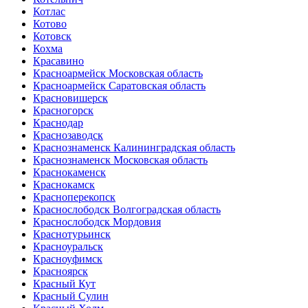
Котлас
Котово
Котовск
Кохма
Красавино
Красноармейск Московская область
Красноармейск Саратовская область
Красновишерск
Красногорск
Краснодар
Краснозаводск
Краснознаменск Калининградская область
Краснознаменск Московская область
Краснокаменск
Краснокамск
Красноперекопск
Краснослободск Волгоградская область
Краснослободск Мордовия
Краснотурьинск
Красноуральск
Красноуфимск
Красноярск
Красный Кут
Красный Сулин