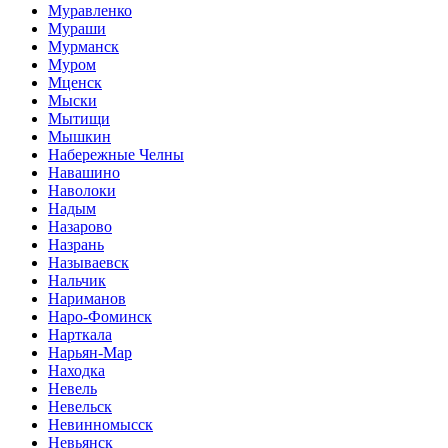
Муравленко
Мураши
Мурманск
Муром
Мценск
Мыски
Мытищи
Мышкин
Набережные Челны
Навашино
Наволоки
Надым
Назарово
Назрань
Называевск
Нальчик
Нариманов
Наро-Фоминск
Нарткала
Нарьян-Мар
Находка
Невель
Невельск
Невинномысск
Невьянск