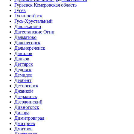
Гурьевск Кемеровская область
Гусев
Гусиноозёрск
Гусь-Хрустальный
Давлеканово
Дагестанские Огни
Далматово
Дальнегорск
Дальнереченск
Данилов
Данков
Дегтярск
Дедовск
Демидов
Дербент
Десногорск
Джанкой
Дзержинск
Дзержинский
Дивногорск
Дигора
Димитровград
Дмитриев
Дмитров