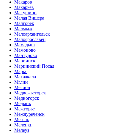
Макаров
Макарьев
Макушино
Малая Вишера
Малгобек
Малмыж
Малоархангельск
Малоярославец
Мамадыш
Мамоново
Мантурово
Мариинск
Мариинский Посад
Маркс
Махачкала
Мглин
Мегион
Медвежьегорск
Медногорск
Медынь
Межгорье
Междуреченск
Мезень
Меленки
Мелеуз