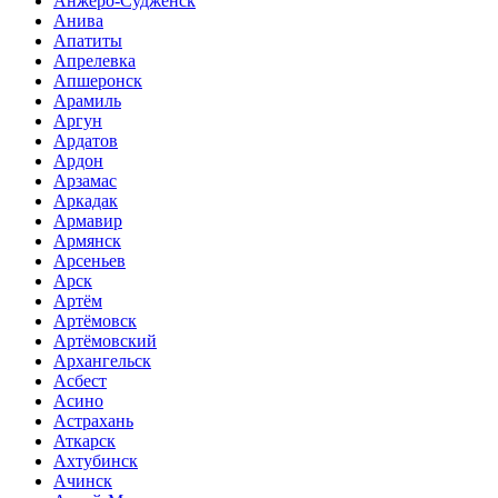
Анжеро-Судженск
Анива
Апатиты
Апрелевка
Апшеронск
Арамиль
Аргун
Ардатов
Ардон
Арзамас
Аркадак
Армавир
Армянск
Арсеньев
Арск
Артём
Артёмовск
Артёмовский
Архангельск
Асбест
Асино
Астрахань
Аткарск
Ахтубинск
Ачинск