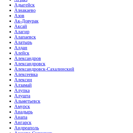
Адыгейск
Азнакаево
Азов
Ак-Довурак
Аксай
Алагир
Алапаевск
Алатырь
Алдан
Алейск
Александров
Александровск
Александровск-Сахалинский
Алексеевка
Алексин
Алзамай
Алупка
Алушта
Альметьевск
Амурск
Анадырь
Анапа
Ангарск
Андреаполь