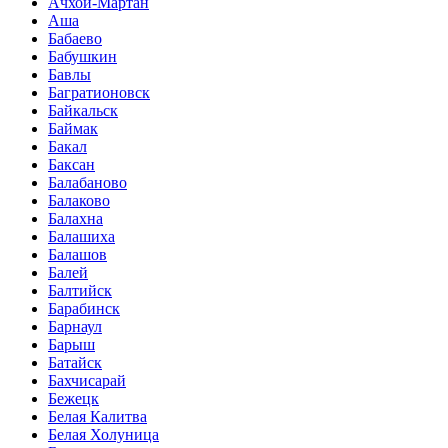
Ачхой-Мартан
Аша
Бабаево
Бабушкин
Бавлы
Багратионовск
Байкальск
Баймак
Бакал
Баксан
Балабаново
Балаково
Балахна
Балашиха
Балашов
Балей
Балтийск
Барабинск
Барнаул
Барыш
Батайск
Бахчисарай
Бежецк
Белая Калитва
Белая Холуница