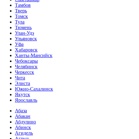
Тамбов
Тверь
Томск
Тула
Тюмень
Улан-Удэ
Ульяновск
Уфа
Хабаровск
Ханты-Мансийск
Чебоксары
Челябинск
Черкесск
Чита
Элиста
Южно-Сахалинск
Якутск
Ярославль
Абаза
Абакан
Абдулино
Абинск
Агидель
Агрыз