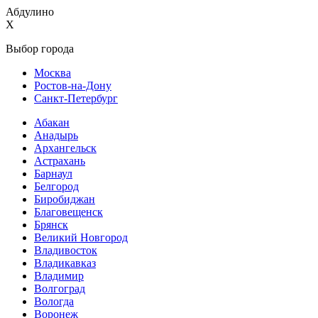
Абдулино
X
Выбор города
Москва
Ростов-на-Дону
Санкт-Петербург
Абакан
Анадырь
Архангельск
Астрахань
Барнаул
Белгород
Биробиджан
Благовещенск
Брянск
Великий Новгород
Владивосток
Владикавказ
Владимир
Волгоград
Вологда
Воронеж