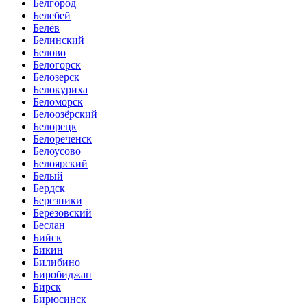
Белгород
Белебей
Белёв
Белинский
Белово
Белогорск
Белозерск
Белокуриха
Беломорск
Белоозёрский
Белорецк
Белореченск
Белоусово
Белоярский
Белый
Бердск
Березники
Берёзовский
Беслан
Бийск
Бикин
Билибино
Биробиджан
Бирск
Бирюсинск