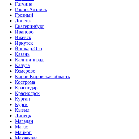
Гатчина
Горно-Алтайск
Грозный
Донецк
Екатеринбург
Иваново
Ижевск
Иркутск
Йошкар-Ола
Казань
Калининград
Калуга
Кемерово
Киров Кировская область
Кострома
Краснодар
Красноярск
Курган
Курск
Кызыл
Липецк
Магадан
Магас
Майкоп
Махачкала