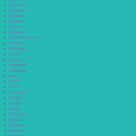
Каргополь
Карпинск
Карталы
Касимов
Касли
Каспийск
Катав-Ивановск
Катайск
Качканар
Кашин
Кашира
Кедровый
Кемерово
Кемь
Керчь
Кизел
Кизилюрт
Кизляр
Кимовск
Кимры
Кингисепп
Кинель
Кинешма
Киреевск