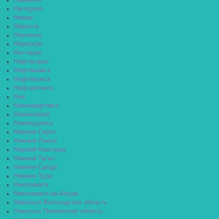
Невьянск
Нелидово
Неман
Нерехта
Нерчинск
Нерюнгри
Нестеров
Нефтегорск
Нефтекамск
Нефтекумск
Нефтеюганск
Нея
Нижневартовск
Нижнекамск
Нижнеудинск
Нижние Серги
Нижний Ломов
Нижний Новгород
Нижний Тагил
Нижняя Салда
Нижняя Тура
Николаевск
Николаевск-на-Амуре
Никольск Вологодская область
Никольск Пензенская область