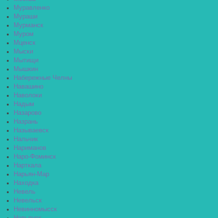
Муравленко
Мураши
Мурманск
Муром
Мценск
Мыски
Мытищи
Мышкин
Набережные Челны
Навашино
Наволоки
Надым
Назарово
Назрань
Называевск
Нальчик
Нариманов
Наро-Фоминск
Нарткала
Нарьян-Мар
Находка
Невель
Невельск
Невинномысск