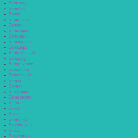
Белгород
Белебей
Белёв
Белинский
Белово
Белогорск
Белозерск
Белокуриха
Беломорск
Белоозёрский
Белорецк
Белореченск
Белоусово
Белоярский
Белый
Бердск
Березники
Берёзовский
Беслан
Бийск
Бикин
Билибино
Биробиджан
Бирск
Бирюсинск