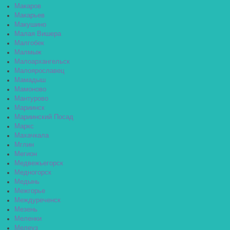
Макаров
Макарьев
Макушино
Малая Вишера
Малгобек
Малмыж
Малоархангельск
Малоярославец
Мамадыш
Мамоново
Мантурово
Мариинск
Мариинский Посад
Маркс
Махачкала
Мглин
Мегион
Медвежьегорск
Медногорск
Медынь
Межгорье
Междуреченск
Мезень
Меленки
Мелеуз