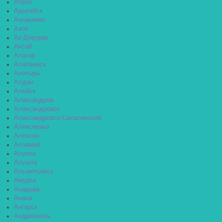
Агрыз
Адыгейск
Азнакаево
Азов
Ак-Довурак
Аксай
Алагир
Алапаевск
Алатырь
Алдан
Алейск
Александров
Александровск
Александровск-Сахалинский
Алексеевка
Алексин
Алзамай
Алупка
Алушта
Альметьевск
Амурск
Анадырь
Анапа
Ангарск
Андреаполь