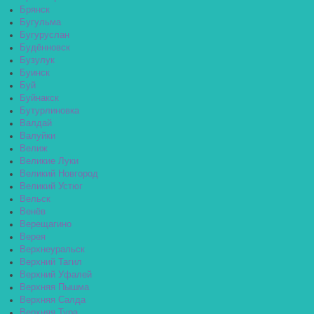
Брянск
Бугульма
Бугуруслан
Будённовск
Бузулук
Буинск
Буй
Буйнакск
Бутурлиновка
Валдай
Валуйки
Велиж
Великие Луки
Великий Новгород
Великий Устюг
Вельск
Венёв
Верещагино
Верея
Верхнеуральск
Верхний Тагил
Верхний Уфалей
Верхняя Пышма
Верхняя Салда
Верхняя Тура