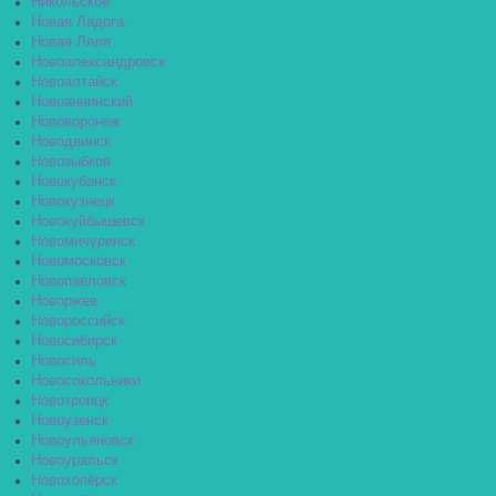
Никольское
Новая Ладога
Новая Ляля
Новоалександровск
Новоалтайск
Новоаннинский
Нововоронеж
Новодвинск
Новозыбков
Новокубанск
Новокузнецк
Новокуйбышевск
Новомичуринск
Новомосковск
Новопавловск
Новоржев
Новороссийск
Новосибирск
Новосиль
Новосокольники
Новотроицк
Новоузенск
Новоульяновск
Новоуральск
Новохопёрск