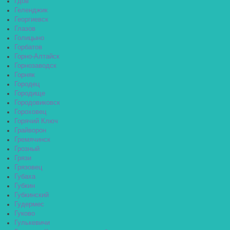
Гдов
Геленджик
Георгиевск
Глазов
Голицыно
Горбатов
Горно-Алтайск
Горнозаводск
Горняк
Городец
Городище
Городовиковск
Гороховец
Горячий Ключ
Грайворон
Гремячинск
Грозный
Грязи
Грязовец
Губаха
Губкин
Губкинский
Гудермес
Гуково
Гулькевичи