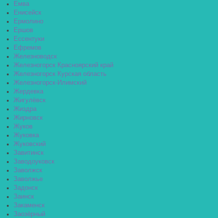
Емва
Енисейск
Ермолино
Ершов
Ессентуки
Ефремов
Железноводск
Железногорск Красноярский край
Железногорск Курская область
Железногорск-Илимский
Жердевка
Жигулёвск
Жиздра
Жирновск
Жуков
Жуковка
Жуковский
Завитинск
Заводоуковск
Заволжск
Заволжье
Задонск
Заинск
Закаменск
Заозёрный