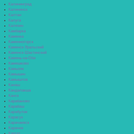
Калининград
Калининск
Калтан
Калуга
Калязин
Камбарка
Каменка
Каменногорск
Каменск-Уральский
Каменск-Шахтинский
Камень-на-Оби
Камешково
Камызяк
Камышин
Камышлов
Канаш
Кандалакша
Канск
Карабаново
Карабаш
Карабулак
Карасук
Карачаевск
Карачев
Каргат