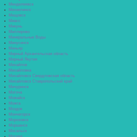
Менделеевск
Мензелинск
Мещовск
Миасс
Микунь
Миллерово
Минеральные Воды
Минусинск
Миньяр
Мирный Архангельская область
Мирный Якутия
Михайлов
Михайловка
Михайловск Свердловская область
Михайловск Ставропольский край
Мичуринск
Могоча
Можайск
Можга
Моздок
Мончегорск
Морозовск
Моршанск
Мосальск
Москва