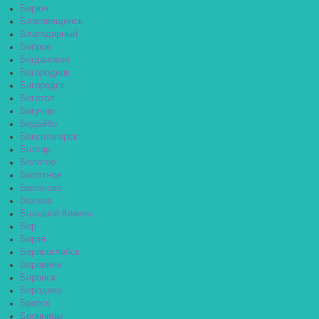
Бирюч
Благовещенск
Благодарный
Бобров
Богданович
Богородицк
Богородск
Боготол
Богучар
Бодайбо
Бокситогорск
Болгар
Бологое
Болотное
Болохово
Болхов
Большой Камень
Бор
Борзя
Борисоглебск
Боровичи
Боровск
Бородино
Братск
Бронницы