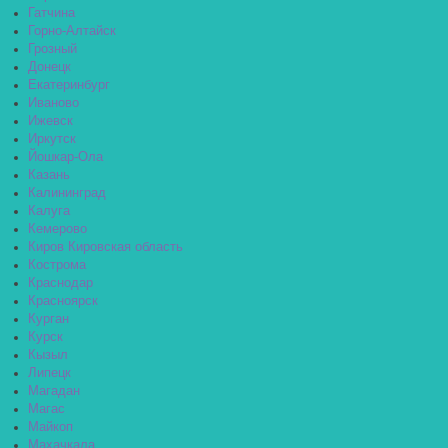
Гатчина
Горно-Алтайск
Грозный
Донецк
Екатеринбург
Иваново
Ижевск
Иркутск
Йошкар-Ола
Казань
Калининград
Калуга
Кемерово
Киров Кировская область
Кострома
Краснодар
Красноярск
Курган
Курск
Кызыл
Липецк
Магадан
Магас
Майкоп
Махачкала