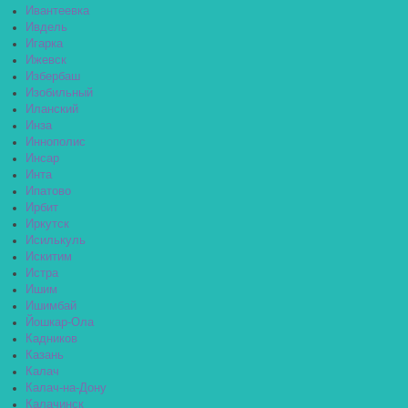
Ивантеевка
Ивдель
Игарка
Ижевск
Избербаш
Изобильный
Иланский
Инза
Иннополис
Инсар
Инта
Ипатово
Ирбит
Иркутск
Исилькуль
Искитим
Истра
Ишим
Ишимбай
Йошкар-Ола
Кадников
Казань
Калач
Калач-на-Дону
Калачинск