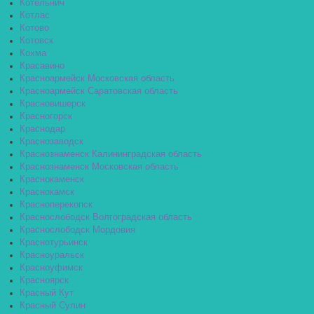
Котельнич
Котлас
Котово
Котовск
Кохма
Красавино
Красноармейск Московская область
Красноармейск Саратовская область
Красновишерск
Красногорск
Краснодар
Краснозаводск
Краснознаменск Калининградская область
Краснознаменск Московская область
Краснокаменск
Краснокамск
Красноперекопск
Краснослободск Волгоградская область
Краснослободск Мордовия
Краснотурьинск
Красноуральск
Красноуфимск
Красноярск
Красный Кут
Красный Сулин