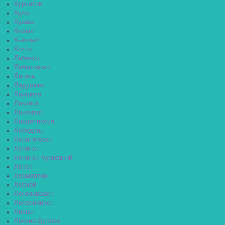
Курчатов
Куса
Кушва
Кызыл
Кыштым
Кяхта
Лабинск
Лабытнанги
Лагань
Ладушкин
Лаишево
Лакинск
Лангепас
Лахденпохья
Лебедянь
Лениногорск
Ленинск
Ленинск-Кузнецкий
Ленск
Лермонтов
Лесной
Лесозаводск
Лесосибирск
Ливны
Ликино-Дулёво