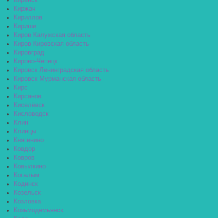
Киренск
Киржач
Кириллов
Кириши
Киров Калужская область
Киров Кировская область
Кировград
Кирово-Чепецк
Кировск Ленинградская область
Кировск Мурманская область
Кирс
Кирсанов
Киселёвск
Кисловодск
Клин
Клинцы
Княгинино
Ковдор
Ковров
Ковылкино
Когалым
Кодинск
Козельск
Козловка
Козьмодемьянск