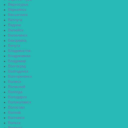
Верхотурье
Верхоянск
Весьегонск
Ветлуга
Видное
Вилюйск
Вилючинск
Вихоревка
Вичуга
Владивосток
Владикавказ
Владимир
Волгоград
Волгодонск
Волгореченск
Волжск
Волжский
Вологда
Володарск
Волоколамск
Волосово
Волхов
Волчанск
Вольск