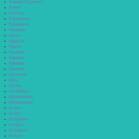
Анжеро-Судженск
Анива
Апатиты
Апрелевка
Апшеронск
Арамиль
Аргун
Ардатов
Ардон
Арзамас
Аркадак
Армавир
Армянск
Арсеньев
Арск
Артём
Артёмовск
Артёмовский
Архангельск
Асбест
Асино
Астрахань
Аткарск
Ахтубинск
Ачинск