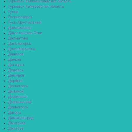
Гурьевск Калининградская область
Гурьевск Кемеровская область
Гусев
Гусиноозёрск
Гусь-Хрустальный
Давлеканово
Дагестанские Огни
Далматово
Дальнегорск
Дальнереченск
Данилов
Данков
Дегтярск
Дедовск
Демидов
Дербент
Десногорск
Джанкой
Дзержинск
Дзержинский
Дивногорск
Дигора
Димитровград
Дмитриев
Дмитров