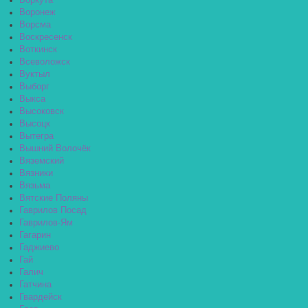
Воркута
Воронеж
Ворсма
Воскресенск
Воткинск
Всеволожск
Вуктыл
Выборг
Выкса
Высоковск
Высоцк
Вытегра
Вышний Волочёк
Вяземский
Вязники
Вязьма
Вятские Поляны
Гаврилов Посад
Гаврилов-Ям
Гагарин
Гаджиево
Гай
Галич
Гатчина
Гвардейск