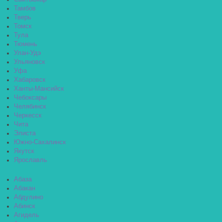
Тамбов
Тверь
Томск
Тула
Тюмень
Улан-Удэ
Ульяновск
Уфа
Хабаровск
Ханты-Мансийск
Чебоксары
Челябинск
Черкесск
Чита
Элиста
Южно-Сахалинск
Якутск
Ярославль
Абаза
Абакан
Абдулино
Абинск
Агидель