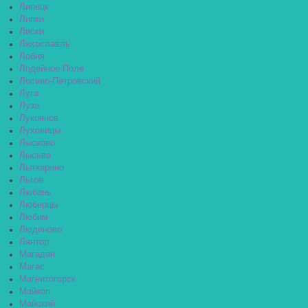
Липецк
Липки
Лиски
Лихославль
Лобня
Лодейное Поле
Лосино-Петровский
Луга
Луза
Лукоянов
Луховицы
Лысково
Лысьва
Лыткарино
Льгов
Любань
Люберцы
Любим
Людиново
Лянтор
Магадан
Магас
Магнитогорск
Майкоп
Майский