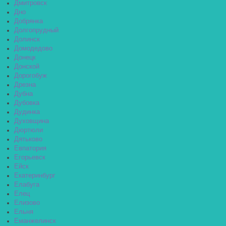
Дмитровск
Дно
Добрянка
Долгопрудный
Долинск
Домодедово
Донецк
Донской
Дорогобуж
Дрезна
Дубна
Дубовка
Дудинка
Духовщина
Дюртюли
Дятьково
Евпатория
Егорьевск
Ейск
Екатеринбург
Елабуга
Елец
Елизово
Ельня
Еманжелинск