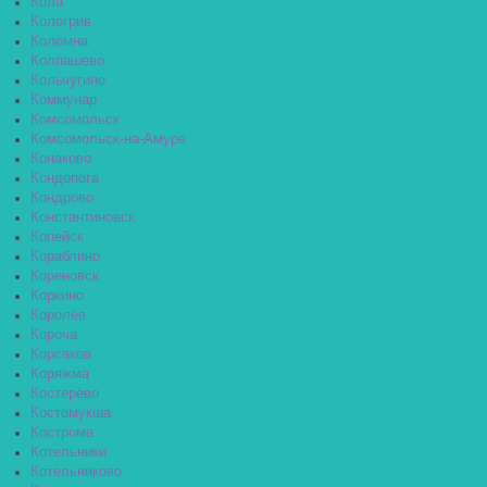
Кола
Кологрив
Коломна
Колпашево
Кольчугино
Коммунар
Комсомольск
Комсомольск-на-Амуре
Конаково
Кондопога
Кондрово
Константиновск
Копейск
Кораблино
Кореновск
Коркино
Королёв
Короча
Корсаков
Коряжма
Костерёво
Костомукша
Кострома
Котельники
Котельниково