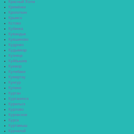
Красный Холм
Кремёнки
Кропоткин
Крымск
Кстово
Кубинка
Кувандык
Кувшиново
Кудрово
Кудымкар
Кузнецк
Куйбышев
Кукмор
Кулебаки
Кумертау
Кунгур
Купино
Курган
Курганинск
Курильск
Курлово
Куровское
Курск
Куртамыш
Курчалой