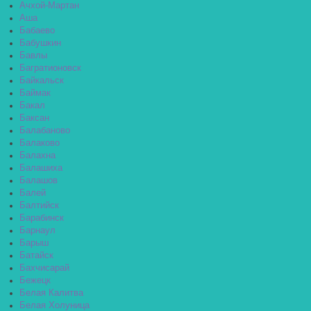
Ачхой-Мартан
Аша
Бабаево
Бабушкин
Бавлы
Багратионовск
Байкальск
Баймак
Бакал
Баксан
Балабаново
Балаково
Балахна
Балашиха
Балашов
Балей
Балтийск
Барабинск
Барнаул
Барыш
Батайск
Бахчисарай
Бежецк
Белая Калитва
Белая Холуница