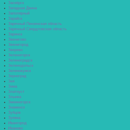
Заозёрск
Западная Двина
Заполярный
Зарайск
Заречный Пензенская область
Заречный Свердловская область
Заринск
Звенигово
Звенигород
Зверево
Зеленогорск
Зеленоградск
Зеленодольск
Зеленокумск
Зерноград
Зея
Зима
Златоуст
Злынка
Змеиногорск
Знаменск
Зубцов
Зуевка
Ивангород
Иваново