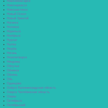
Новочебоксарск
Новочеркасск
Новошахтинск
Новый Оскол
Новый Уренгой
Ногинск
Нолинск
Норильск
Ноябрьск
Нурлат
Нытва
Нюрба
Нягань
Нязелетворск
Няндома
Облучье
Обнинск
Обоянь
Обь
Одинцово
Озёрск Калининградская область
Озерск Челябинская область
Озеры
Октябрьск
Октябрьский