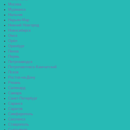
Москва
Мурманск
Нальчик
Нарьян-Мар
Нижний Новгород
Новосибирск
Омск
Орёл
Оренбург
Пенза
Пермь
Петрозаводск
Петропавловск-Камчатский
Псков
Ростов-на-Дону
Рязань
Салехард
Самара
Санкт-Петербург
Саранск
Саратов
Симферополь
Смоленск
Ставрополь
Сыктывкар