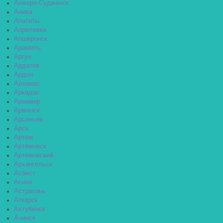
Анжеро-Судженск
Анива
Апатиты
Апрелевка
Апшеронск
Арамиль
Аргун
Ардатов
Ардон
Арзамас
Аркадак
Армавир
Армянск
Арсеньев
Арск
Артём
Артёмовск
Артёмовский
Архангельск
Асбест
Асино
Астрахань
Аткарск
Ахтубинск
Ачинск