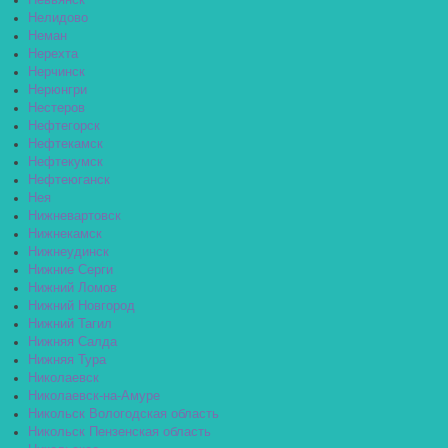
Невьянск
Нелидово
Неман
Нерехта
Нерчинск
Нерюнгри
Нестеров
Нефтегорск
Нефтекамск
Нефтекумск
Нефтеюганск
Нея
Нижневартовск
Нижнекамск
Нижнеудинск
Нижние Серги
Нижний Ломов
Нижний Новгород
Нижний Тагил
Нижняя Салда
Нижняя Тура
Николаевск
Николаевск-на-Амуре
Никольск Вологодская область
Никольск Пензенская область