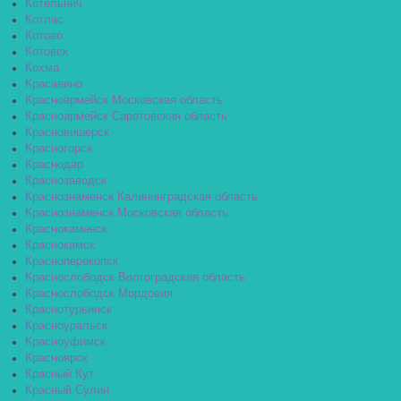
Котельнич
Котлас
Котово
Котовск
Кохма
Красавино
Красноармейск Московская область
Красноармейск Саратовская область
Красновишерск
Красногорск
Краснодар
Краснозаводск
Краснознаменск Калининградская область
Краснознаменск Московская область
Краснокаменск
Краснокамск
Красноперекопск
Краснослободск Волгоградская область
Краснослободск Мордовия
Краснотурьинск
Красноуральск
Красноуфимск
Красноярск
Красный Кут
Красный Сулин