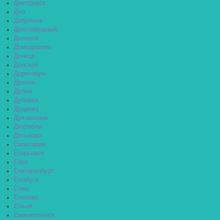
Дмитровск
Дно
Добрянка
Долгопрудный
Долинск
Домодедово
Донецк
Донской
Дорогобуж
Дрезна
Дубна
Дубовка
Дудинка
Духовщина
Дюртюли
Дятьково
Евпатория
Егорьевск
Ейск
Екатеринбург
Елабуга
Елец
Елизово
Ельня
Еманжелинск