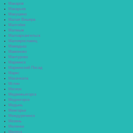
Макаров
Макарьев
Макушино
Малая Вишера
Малгобек
Малмыж
Малоархангельск
Малоярославец
Мамадыш
Мамоново
Мантурово
Мариинск
Мариинский Посад
Маркс
Махачкала
Мглин
Мегион
Медвежьегорск
Медногорск
Медынь
Межгорье
Междуреченск
Мезень
Меленки
Мелеуз