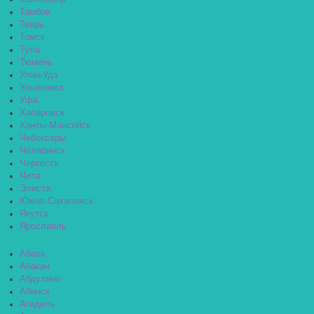
Тамбов
Тверь
Томск
Тула
Тюмень
Улан-Удэ
Ульяновск
Уфа
Хабаровск
Ханты-Мансийск
Чебоксары
Челябинск
Черкесск
Чита
Элиста
Южно-Сахалинск
Якутск
Ярославль
Абаза
Абакан
Абдулино
Абинск
Агидель