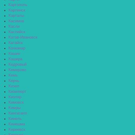
Каргополь
Карпинск
Карталы
Касимов
Касли
Каспийск
Катав-Ивановск
Катайск
Качканар
Кашин
Кашира
Кедровый
Кемерово
Кемь
Керчь
Кизел
Кизилюрт
Кизляр
Кимовск
Кимры
Кингисепп
Кинель
Кинешма
Киреевск