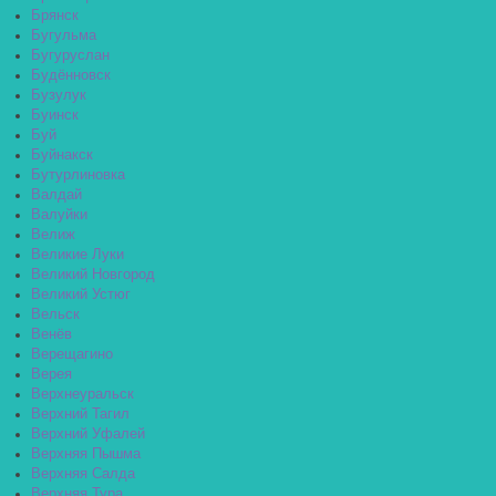
Брянск
Бугульма
Бугуруслан
Будённовск
Бузулук
Буинск
Буй
Буйнакск
Бутурлиновка
Валдай
Валуйки
Велиж
Великие Луки
Великий Новгород
Великий Устюг
Вельск
Венёв
Верещагино
Верея
Верхнеуральск
Верхний Тагил
Верхний Уфалей
Верхняя Пышма
Верхняя Салда
Верхняя Тура