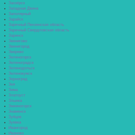
Заозёрск
Западная Двина
Заполярный
Зарайск
Заречный Пензенская область
Заречный Свердловская область
Заринск
Звенигово
Звенигород
Зверево
Зеленогорск
Зеленоградск
Зеленодольск
Зеленокумск
Зерноград
Зея
Зима
Златоуст
Злынка
Змеиногорск
Знаменск
Зубцов
Зуевка
Ивангород
Иваново