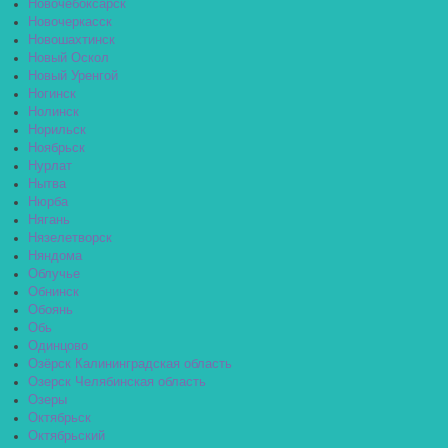
Новочебоксарск
Новочеркасск
Новошахтинск
Новый Оскол
Новый Уренгой
Ногинск
Нолинск
Норильск
Ноябрьск
Нурлат
Нытва
Нюрба
Нягань
Нязелетворск
Няндома
Облучье
Обнинск
Обоянь
Обь
Одинцово
Озёрск Калининградская область
Озерск Челябинская область
Озеры
Октябрьск
Октябрьский