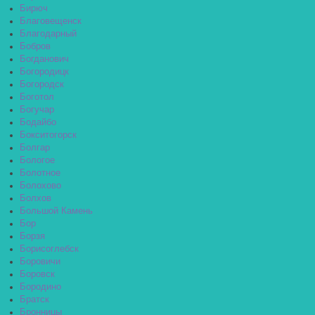
Бирюч
Благовещенск
Благодарный
Бобров
Богданович
Богородицк
Богородск
Боготол
Богучар
Бодайбо
Бокситогорск
Болгар
Бологое
Болотное
Болохово
Болхов
Большой Камень
Бор
Борзя
Борисоглебск
Боровичи
Боровск
Бородино
Братск
Бронницы