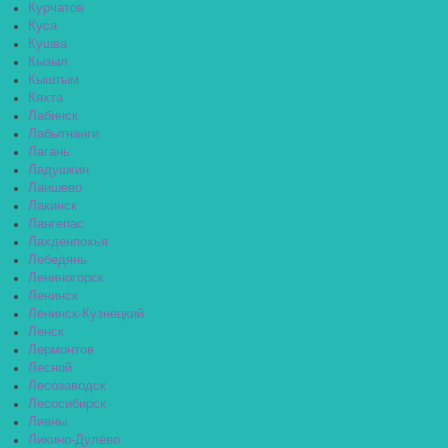
Курчатов
Куса
Кушва
Кызыл
Кыштым
Кяхта
Лабинск
Лабытнанги
Лагань
Ладушкин
Лаишево
Лакинск
Лангепас
Лахденпохья
Лебедянь
Лениногорск
Ленинск
Ленинск-Кузнецкий
Ленск
Лермонтов
Лесной
Лесозаводск
Лесосибирск
Ливны
Ликино-Дулёво