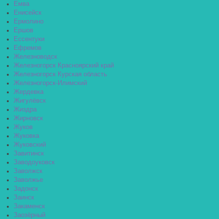
Емва
Енисейск
Ермолино
Ершов
Ессентуки
Ефремов
Железноводск
Железногорск Красноярский край
Железногорск Курская область
Железногорск-Илимский
Жердевка
Жигулёвск
Жиздра
Жирновск
Жуков
Жуковка
Жуковский
Завитинск
Заводоуковск
Заволжск
Заволжье
Задонск
Заинск
Закаменск
Заозёрный