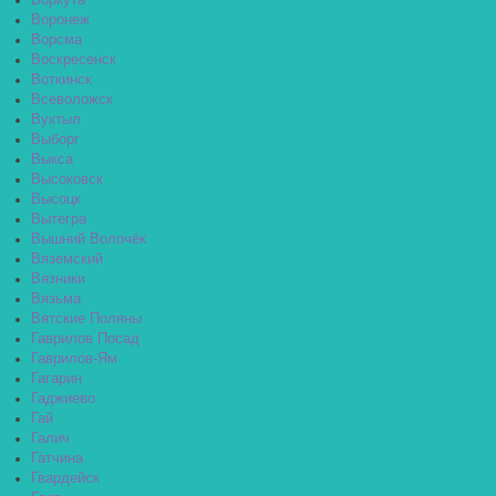
Воркута
Воронеж
Ворсма
Воскресенск
Воткинск
Всеволожск
Вуктыл
Выборг
Выкса
Высоковск
Высоцк
Вытегра
Вышний Волочёк
Вяземский
Вязники
Вязьма
Вятские Поляны
Гаврилов Посад
Гаврилов-Ям
Гагарин
Гаджиево
Гай
Галич
Гатчина
Гвардейск