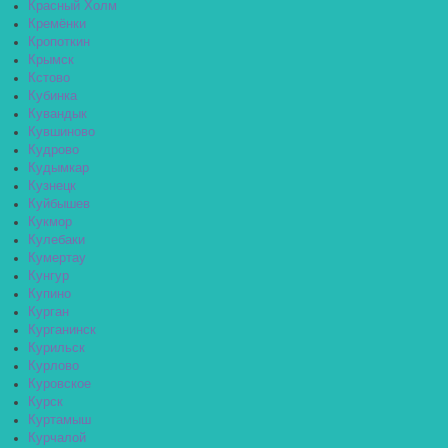
Красный Холм
Кремёнки
Кропоткин
Крымск
Кстово
Кубинка
Кувандык
Кувшиново
Кудрово
Кудымкар
Кузнецк
Куйбышев
Кукмор
Кулебаки
Кумертау
Кунгур
Купино
Курган
Курганинск
Курильск
Курлово
Куровское
Курск
Куртамыш
Курчалой