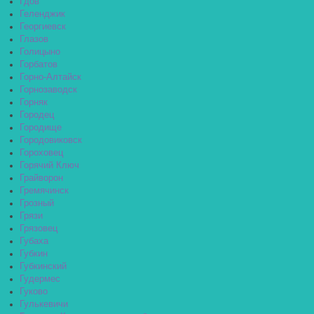
Гдов
Геленджик
Георгиевск
Глазов
Голицыно
Горбатов
Горно-Алтайск
Горнозаводск
Горняк
Городец
Городище
Городовиковск
Гороховец
Горячий Ключ
Грайворон
Гремячинск
Грозный
Грязи
Грязовец
Губаха
Губкин
Губкинский
Гудермес
Гуково
Гулькевичи