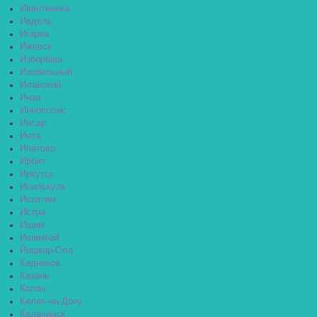
Ивантеевка
Ивдель
Игарка
Ижевск
Избербаш
Изобильный
Иланский
Инза
Иннополис
Инсар
Инта
Ипатово
Ирбит
Иркутск
Исилькуль
Искитим
Истра
Ишим
Ишимбай
Йошкар-Ола
Кадников
Казань
Калач
Калач-на-Дону
Калачинск