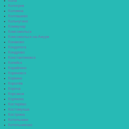
Кола
Кологрив
Коломна
Колпашево
Кольчугино
Коммунар
Комсомольск
Комсомольск-на-Амуре
Конаково
Кондопога
Кондрово
Константиновск
Копейск
Кораблино
Кореновск
Коркино
Королёв
Короча
Корсаков
Коряжма
Костерёво
Костомукша
Кострома
Котельники
Котельниково