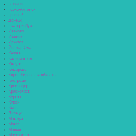
Гатчина
Горно-Алтайск
Грозный
Донецк
Екатеринбург
Иваново
Ижевск
Иркутск
Йошкар-Ола
Казань
Калининград
Калуга
Кемерово
Киров Кировская область
Кострома
Краснодар
Красноярск
Курган
Курск
Кызыл
Липецк
Магадан
Магас
Майкоп
Махачкала