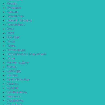
Москва
Мурманск
Нальчик
Нарьян-Мар
Нижний Новгород
Новосибирск
Омск
Орёл
Оренбург
Пенза
Пермь
Петрозаводск
Петропавловск-Камчатский
Псков
Ростов-на-Дону
Рязань
Салехард
Самара
Санкт-Петербург
Саранск
Саратов
Симферополь
Смоленск
Ставрополь
Сыктывкар