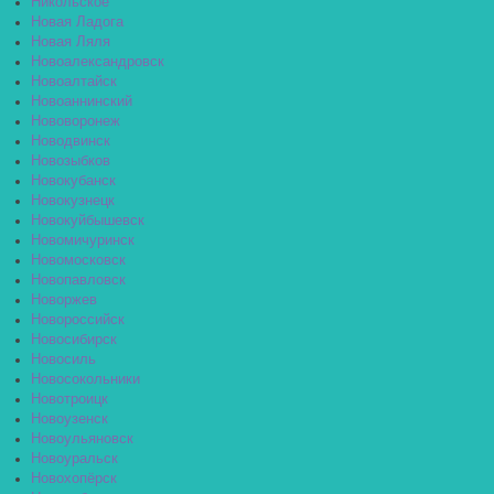
Никольское
Новая Ладога
Новая Ляля
Новоалександровск
Новоалтайск
Новоаннинский
Нововоронеж
Новодвинск
Новозыбков
Новокубанск
Новокузнецк
Новокуйбышевск
Новомичуринск
Новомосковск
Новопавловск
Новоржев
Новороссийск
Новосибирск
Новосиль
Новосокольники
Новотроицк
Новоузенск
Новоульяновск
Новоуральск
Новохопёрск