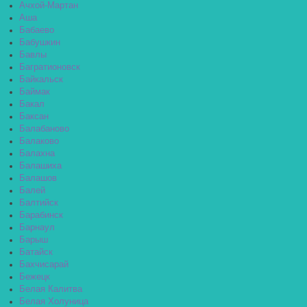
Ачхой-Мартан
Аша
Бабаево
Бабушкин
Бавлы
Багратионовск
Байкальск
Баймак
Бакал
Баксан
Балабаново
Балаково
Балахна
Балашиха
Балашов
Балей
Балтийск
Барабинск
Барнаул
Барыш
Батайск
Бахчисарай
Бежецк
Белая Калитва
Белая Холуница