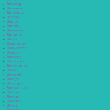
Верхотурье
Верхоянск
Весьегонск
Ветлуга
Видное
Вилюйск
Вилючинск
Вихоревка
Вичуга
Владивосток
Владикавказ
Владимир
Волгоград
Волгодонск
Волгореченск
Волжск
Волжский
Вологда
Володарск
Волоколамск
Волосово
Волхов
Волчанск
Вольск