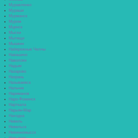
Муравленко
Мураши
Мурманск
Муром
Мценск
Мыски
Мытищи
Мышкин
Набережные Челны
Навашино
Наволоки
Надым
Назарово
Назрань
Называевск
Нальчик
Нариманов
Наро-Фоминск
Нарткала
Нарьян-Мар
Находка
Невель
Невельск
Невинномысск