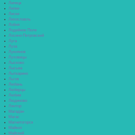
Липецк
Липки
Лиски
Лихославль
Лобня
Лодейное Поле
Лосино-Петровский
Луга
Луза
Лукоянов
Луховицы
Лысково
Лысьва
Лыткарино
Льгов
Любань
Люберцы
Любим
Людиново
Лянтор
Магадан
Магас
Магнитогорск
Майкоп
Майский