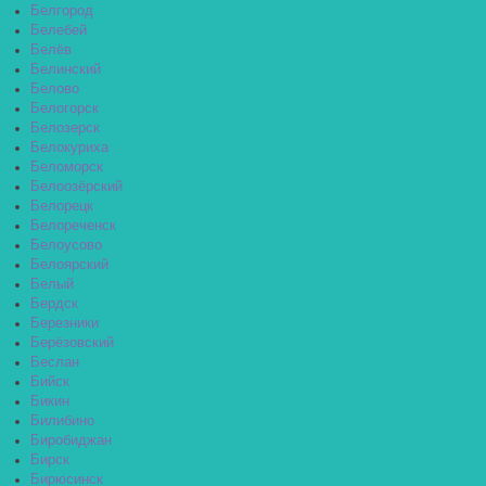
Белгород
Белебей
Белёв
Белинский
Белово
Белогорск
Белозерск
Белокуриха
Беломорск
Белоозёрский
Белорецк
Белореченск
Белоусово
Белоярский
Белый
Бердск
Березники
Берёзовский
Беслан
Бийск
Бикин
Билибино
Биробиджан
Бирск
Бирюсинск