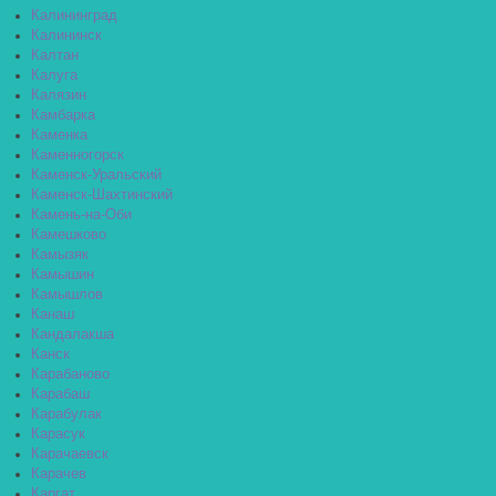
Калининград
Калининск
Калтан
Калуга
Калязин
Камбарка
Каменка
Каменногорск
Каменск-Уральский
Каменск-Шахтинский
Камень-на-Оби
Камешково
Камызяк
Камышин
Камышлов
Канаш
Кандалакша
Канск
Карабаново
Карабаш
Карабулак
Карасук
Карачаевск
Карачев
Каргат