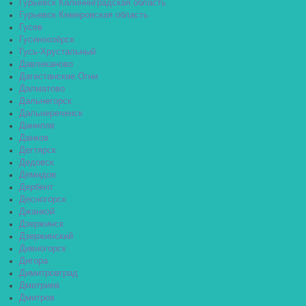
Гурьевск Калининградская область
Гурьевск Кемеровская область
Гусев
Гусиноозёрск
Гусь-Хрустальный
Давлеканово
Дагестанские Огни
Далматово
Дальнегорск
Дальнереченск
Данилов
Данков
Дегтярск
Дедовск
Демидов
Дербент
Десногорск
Джанкой
Дзержинск
Дзержинский
Дивногорск
Дигора
Димитровград
Дмитриев
Дмитров