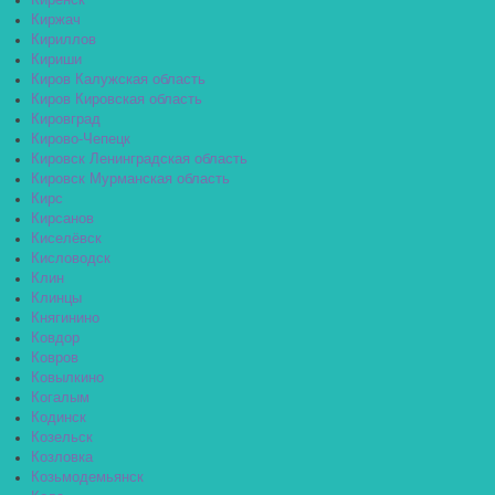
Киренск
Киржач
Кириллов
Кириши
Киров Калужская область
Киров Кировская область
Кировград
Кирово-Чепецк
Кировск Ленинградская область
Кировск Мурманская область
Кирс
Кирсанов
Киселёвск
Кисловодск
Клин
Клинцы
Княгинино
Ковдор
Ковров
Ковылкино
Когалым
Кодинск
Козельск
Козловка
Козьмодемьянск