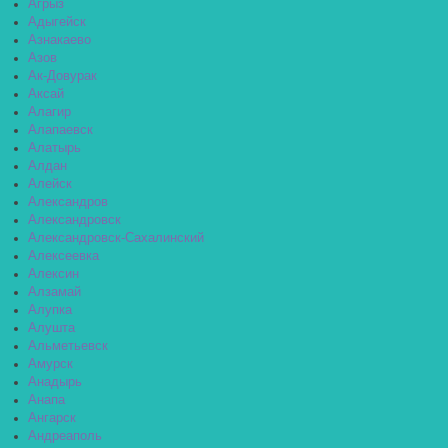
Агрыз
Адыгейск
Азнакаево
Азов
Ак-Довурак
Аксай
Алагир
Алапаевск
Алатырь
Алдан
Алейск
Александров
Александровск
Александровск-Сахалинский
Алексеевка
Алексин
Алзамай
Алупка
Алушта
Альметьевск
Амурск
Анадырь
Анапа
Ангарск
Андреаполь