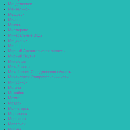
Менделеевск
Мензелинск
Мещовск
Миасс
Микунь
Миллерово
Минеральные Воды
Минусинск
Миньяр
Мирный Архангельская область
Мирный Якутия
Михайлов
Михайловка
Михайловск Свердловская область
Михайловск Ставропольский край
Мичуринск
Могоча
Можайск
Можга
Моздок
Мончегорск
Морозовск
Моршанск
Мосальск
Москва