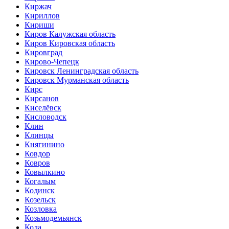
Киржач
Кириллов
Кириши
Киров Калужская область
Киров Кировская область
Кировград
Кирово-Чепецк
Кировск Ленинградская область
Кировск Мурманская область
Кирс
Кирсанов
Киселёвск
Кисловодск
Клин
Клинцы
Княгинино
Ковдор
Ковров
Ковылкино
Когалым
Кодинск
Козельск
Козловка
Козьмодемьянск
Кола