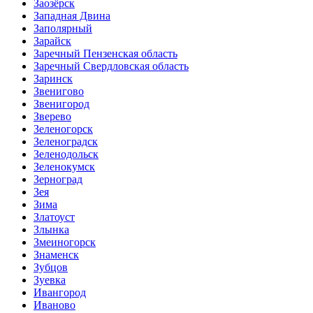
Заозёрск
Западная Двина
Заполярный
Зарайск
Заречный Пензенская область
Заречный Свердловская область
Заринск
Звенигово
Звенигород
Зверево
Зеленогорск
Зеленоградск
Зеленодольск
Зеленокумск
Зерноград
Зея
Зима
Златоуст
Злынка
Змеиногорск
Знаменск
Зубцов
Зуевка
Ивангород
Иваново