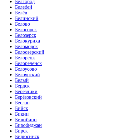
Белгород
Белебей
Белёв
Белинский
Белово
Белогорск
Белозерск
Белокуриха
Беломорск
Белоозёрский
Белорецк
Белореченск
Белоусово
Белоярский
Белый
Бердск
Березники
Берёзовский
Беслан
Бийск
Бикин
Билибино
Биробиджан
Бирск
Бирюсинск