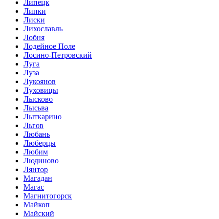
Липецк
Липки
Лиски
Лихославль
Лобня
Лодейное Поле
Лосино-Петровский
Луга
Луза
Лукоянов
Луховицы
Лысково
Лысьва
Лыткарино
Льгов
Любань
Люберцы
Любим
Людиново
Лянтор
Магадан
Магас
Магнитогорск
Майкоп
Майский