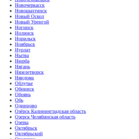
Новочеркасск
Новошахтинск
Новый Оскол
Новый Уренгой
Ногинск
Нолинск
Норильск
Ноябрьск
Нурлат
Нытва
Нюрба
Нягань
Нязелетворск
Няндома
Облучье
Обнинск
Обоянь
Обь
Одинцово
Озёрск Калининградская область
Озерск Челябинская область
Озеры
Октябрьск
Октябрьский