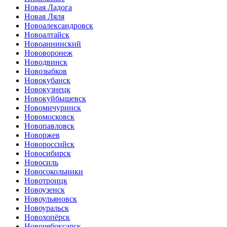
Новая Ладога
Новая Ляля
Новоалександровск
Новоалтайск
Новоаннинский
Нововоронеж
Новодвинск
Новозыбков
Новокубанск
Новокузнецк
Новокуйбышевск
Новомичуринск
Новомосковск
Новопавловск
Новоржев
Новороссийск
Новосибирск
Новосиль
Новосокольники
Новотроицк
Новоузенск
Новоульяновск
Новоуральск
Новохопёрск
Новочебоксарск