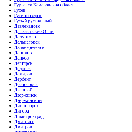
Гурьевск Кемеровская область
Гусев
Гусиноозёрск
Гусь-Хрустальный
Давлеканово
Дагестанские Огни
Далматово
Дальнегорск
Дальнереченск
Данилов
Данков
Дегтярск
Дедовск
Демидов
Дербент
Десногорск
Джанкой
Дзержинск
Дзержинский
Дивногорск
Дигора
Димитровград
Дмитриев
Дмитров