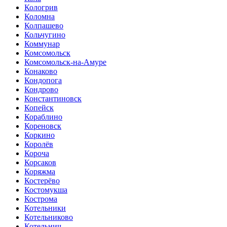
Кологрив
Коломна
Колпашево
Кольчугино
Коммунар
Комсомольск
Комсомольск-на-Амуре
Конаково
Кондопога
Кондрово
Константиновск
Копейск
Кораблино
Кореновск
Коркино
Королёв
Короча
Корсаков
Коряжма
Костерёво
Костомукша
Кострома
Котельники
Котельниково
Котельнич