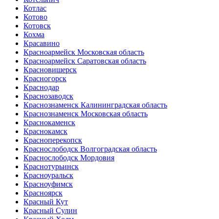
Котлас
Котово
Котовск
Кохма
Красавино
Красноармейск Московская область
Красноармейск Саратовская область
Красновишерск
Красногорск
Краснодар
Краснозаводск
Краснознаменск Калининградская область
Краснознаменск Московская область
Краснокаменск
Краснокамск
Красноперекопск
Краснослободск Волгоградская область
Краснослободск Мордовия
Краснотурьинск
Красноуральск
Красноуфимск
Красноярск
Красный Кут
Красный Сулин