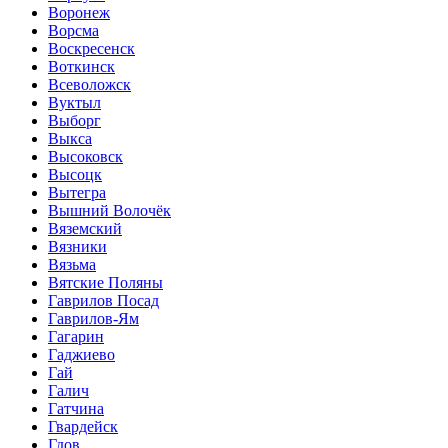
Воронеж
Ворсма
Воскресенск
Воткинск
Всеволожск
Вуктыл
Выборг
Выкса
Высоковск
Высоцк
Вытегра
Вышний Волочёк
Вяземский
Вязники
Вязьма
Вятские Поляны
Гаврилов Посад
Гаврилов-Ям
Гагарин
Гаджиево
Гай
Галич
Гатчина
Гвардейск
Гдов