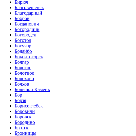
Бирюч
Благовещенск
Благодарный
Бобров
Богданович
Богородицк
Богородск
Боготол
Богучар
Бодайбо
Бокситогорск
Болгар
Бологое
Болотное
Болохово
Болхов
Большой Камень
Бор
Борзя
Борисоглебск
Боровичи
Боровск
Бородино
Братск
Бронницы