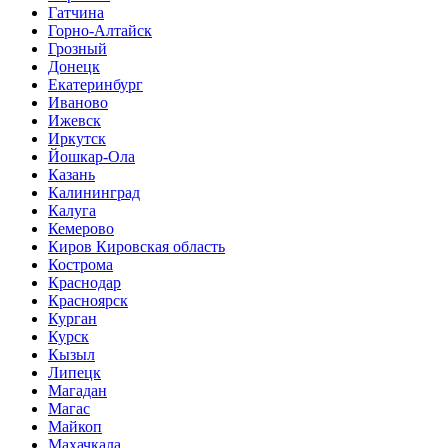
Гатчина
Горно-Алтайск
Грозный
Донецк
Екатеринбург
Иваново
Ижевск
Иркутск
Йошкар-Ола
Казань
Калининград
Калуга
Кемерово
Киров Кировская область
Кострома
Краснодар
Красноярск
Курган
Курск
Кызыл
Липецк
Магадан
Магас
Майкоп
Махачкала