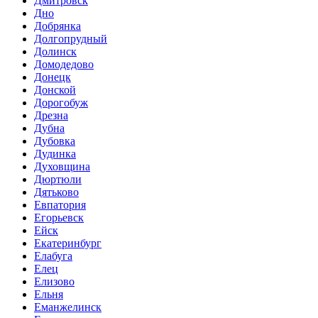
Дмитровск
Дно
Добрянка
Долгопрудный
Долинск
Домодедово
Донецк
Донской
Дорогобуж
Дрезна
Дубна
Дубовка
Дудинка
Духовщина
Дюртюли
Дятьково
Евпатория
Егорьевск
Ейск
Екатеринбург
Елабуга
Елец
Елизово
Ельня
Еманжелинск