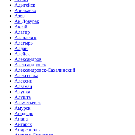
Адыгейск
Азнакаево
Азов
Ак-Довурак
Аксай
Алагир
Алапаевск
Алатырь
Алдан
Алейск
Александров
Александровск
Александровск-Сахалинский
Алексеевка
Алексин
Алзамай
Алупка
Алушта
Альметьевск
Амурск
Анадырь
Анапа
Ангарск
Андреаполь