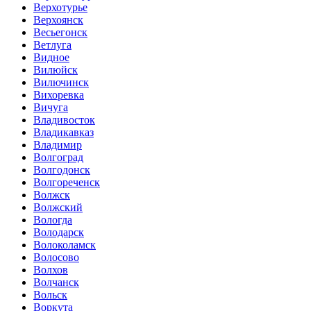
Верхотурье
Верхоянск
Весьегонск
Ветлуга
Видное
Вилюйск
Вилючинск
Вихоревка
Вичуга
Владивосток
Владикавказ
Владимир
Волгоград
Волгодонск
Волгореченск
Волжск
Волжский
Вологда
Володарск
Волоколамск
Волосово
Волхов
Волчанск
Вольск
Воркута