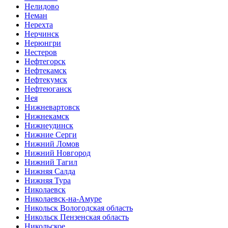
Нелидово
Неман
Нерехта
Нерчинск
Нерюнгри
Нестеров
Нефтегорск
Нефтекамск
Нефтекумск
Нефтеюганск
Нея
Нижневартовск
Нижнекамск
Нижнеудинск
Нижние Серги
Нижний Ломов
Нижний Новгород
Нижний Тагил
Нижняя Салда
Нижняя Тура
Николаевск
Николаевск-на-Амуре
Никольск Вологодская область
Никольск Пензенская область
Никольское