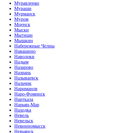
Муравленко
Мураши
Мурманск
Муром
Мценск
Мыски
Мытищи
Мышкин
Набережные Челны
Навашино
Наволоки
Надым
Назарово
Назрань
Называевск
Нальчик
Нариманов
Наро-Фоминск
Нарткала
Нарьян-Мар
Находка
Невель
Невельск
Невинномысск
Невьянск