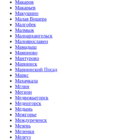
Макаров
Макарьев
Макушино
Малая Вишера
Малгобек
Малмыж
Малоархангельск
Малоярославец
Мамадыш
Мамоново
Мантурово
Мариинск
Мариинский Посад
Маркс
Махачкала
Мглин
Мегион
Медвежьегорск
Медногорск
Медынь
Межгорье
Междуреченск
Мезень
Меленки
Мелеуз