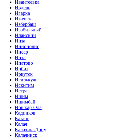
Ивантеевка
Ивдель
Игарка
Ижевск
Избербаш
Изобильный
Иланский
Инза
Иннополис
Инсар
Инта
Ипатово
Ирбит
Иркутск
Исилькуль
Искитим
Истра
Ишим
Ишимбай
Йошкар-Ола
Кадников
Казань
Калач
Калач-на-Дону
Калачинск