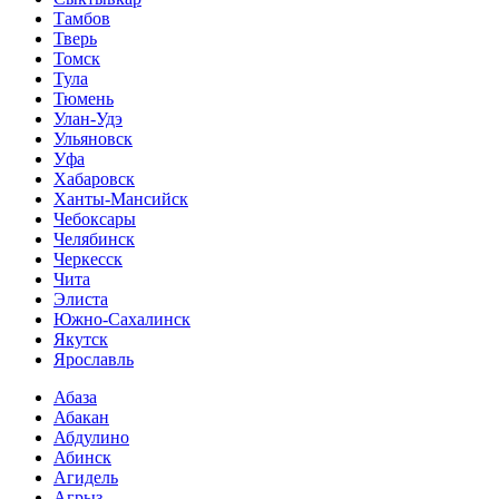
Тамбов
Тверь
Томск
Тула
Тюмень
Улан-Удэ
Ульяновск
Уфа
Хабаровск
Ханты-Мансийск
Чебоксары
Челябинск
Черкесск
Чита
Элиста
Южно-Сахалинск
Якутск
Ярославль
Абаза
Абакан
Абдулино
Абинск
Агидель
Агрыз