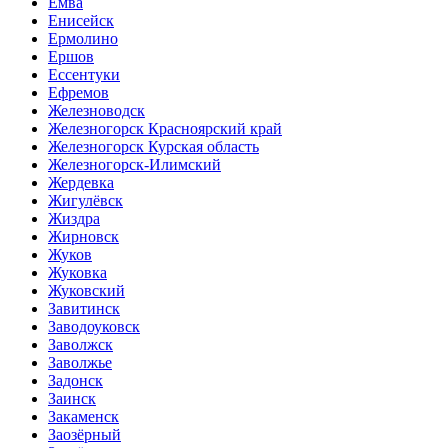
Емва
Енисейск
Ермолино
Ершов
Ессентуки
Ефремов
Железноводск
Железногорск Красноярский край
Железногорск Курская область
Железногорск-Илимский
Жердевка
Жигулёвск
Жиздра
Жирновск
Жуков
Жуковка
Жуковский
Завитинск
Заводоуковск
Заволжск
Заволжье
Задонск
Заинск
Закаменск
Заозёрный