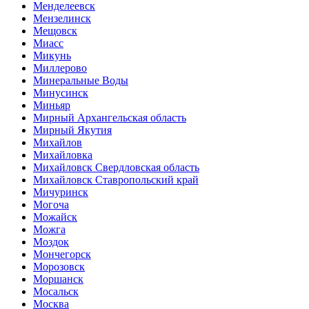
Менделеевск
Мензелинск
Мещовск
Миасс
Микунь
Миллерово
Минеральные Воды
Минусинск
Миньяр
Мирный Архангельская область
Мирный Якутия
Михайлов
Михайловка
Михайловск Свердловская область
Михайловск Ставропольский край
Мичуринск
Могоча
Можайск
Можга
Моздок
Мончегорск
Морозовск
Моршанск
Мосальск
Москва