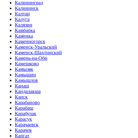
Калининград
Калининск
Калтан
Калуга
Калязин
Камбарка
Каменка
Каменногорск
Каменск-Уральский
Каменск-Шахтинский
Камень-на-Оби
Камешково
Камызяк
Камышин
Камышлов
Канаш
Кандалакша
Канск
Карабаново
Карабаш
Карабулак
Карасук
Карачаевск
Карачев
Каргат