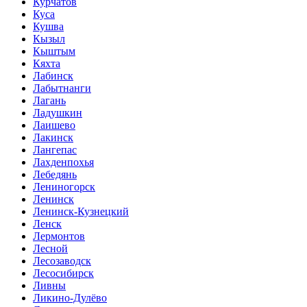
Курчатов
Куса
Кушва
Кызыл
Кыштым
Кяхта
Лабинск
Лабытнанги
Лагань
Ладушкин
Лаишево
Лакинск
Лангепас
Лахденпохья
Лебедянь
Лениногорск
Ленинск
Ленинск-Кузнецкий
Ленск
Лермонтов
Лесной
Лесозаводск
Лесосибирск
Ливны
Ликино-Дулёво