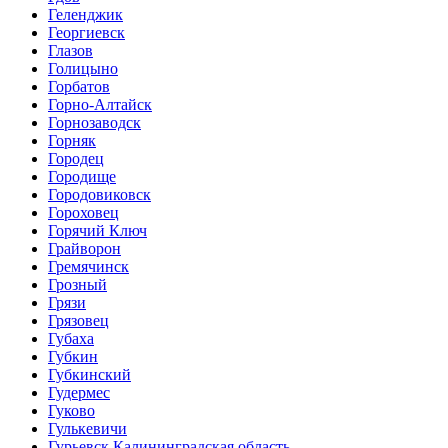
Геленджик
Георгиевск
Глазов
Голицыно
Горбатов
Горно-Алтайск
Горнозаводск
Горняк
Городец
Городище
Городовиковск
Гороховец
Горячий Ключ
Грайворон
Гремячинск
Грозный
Грязи
Грязовец
Губаха
Губкин
Губкинский
Гудермес
Гуково
Гулькевичи
Гурьевск Калининградская область