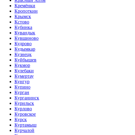
Красный Холм
Кремёнки
Кропоткин
Крымск
Кстово
Кубинка
Кувандык
Кувшиново
Кудрово
Кудымкар
Кузнецк
Куйбышев
Кукмор
Кулебаки
Кумертау
Кунгур
Купино
Курган
Курганинск
Курильск
Курлово
Куровское
Курск
Куртамыш
Курчалой