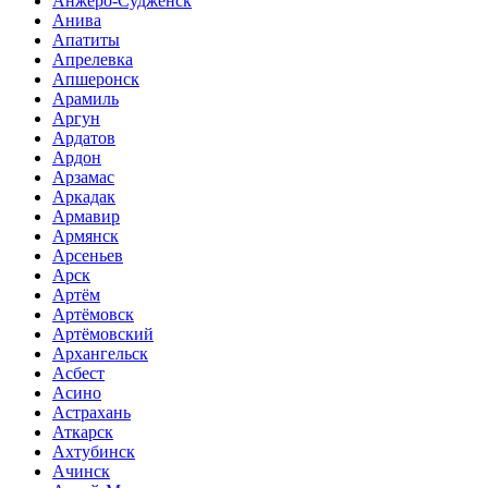
Анжеро-Судженск
Анива
Апатиты
Апрелевка
Апшеронск
Арамиль
Аргун
Ардатов
Ардон
Арзамас
Аркадак
Армавир
Армянск
Арсеньев
Арск
Артём
Артёмовск
Артёмовский
Архангельск
Асбест
Асино
Астрахань
Аткарск
Ахтубинск
Ачинск