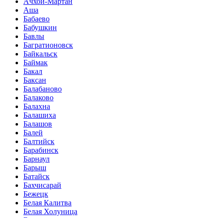
Ачхой-Мартан
Аша
Бабаево
Бабушкин
Бавлы
Багратионовск
Байкальск
Баймак
Бакал
Баксан
Балабаново
Балаково
Балахна
Балашиха
Балашов
Балей
Балтийск
Барабинск
Барнаул
Барыш
Батайск
Бахчисарай
Бежецк
Белая Калитва
Белая Холуница