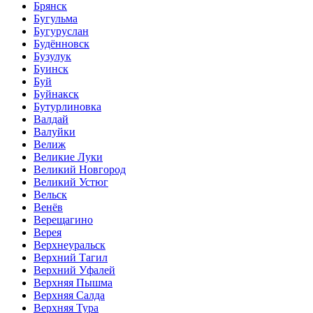
Брянск
Бугульма
Бугуруслан
Будённовск
Бузулук
Буинск
Буй
Буйнакск
Бутурлиновка
Валдай
Валуйки
Велиж
Великие Луки
Великий Новгород
Великий Устюг
Вельск
Венёв
Верещагино
Верея
Верхнеуральск
Верхний Тагил
Верхний Уфалей
Верхняя Пышма
Верхняя Салда
Верхняя Тура