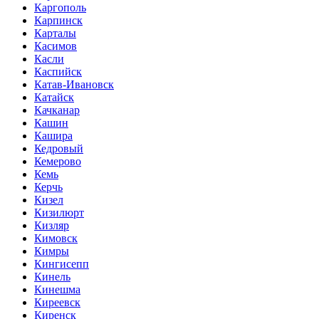
Каргополь
Карпинск
Карталы
Касимов
Касли
Каспийск
Катав-Ивановск
Катайск
Качканар
Кашин
Кашира
Кедровый
Кемерово
Кемь
Керчь
Кизел
Кизилюрт
Кизляр
Кимовск
Кимры
Кингисепп
Кинель
Кинешма
Киреевск
Киренск