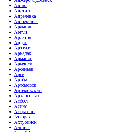
Анжеро-Судженск
Анива
Апатиты
Апрелевка
Апшеронск
Арамиль
Аргун
Ардатов
Ардон
Арзамас
Аркадак
Армавир
Армянск
Арсеньев
Арск
Артём
Артёмовск
Артёмовский
Архангельск
Асбест
Асино
Астрахань
Аткарск
Ахтубинск
Ачинск