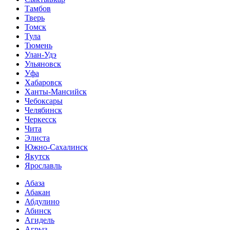
Тамбов
Тверь
Томск
Тула
Тюмень
Улан-Удэ
Ульяновск
Уфа
Хабаровск
Ханты-Мансийск
Чебоксары
Челябинск
Черкесск
Чита
Элиста
Южно-Сахалинск
Якутск
Ярославль
Абаза
Абакан
Абдулино
Абинск
Агидель
Агрыз