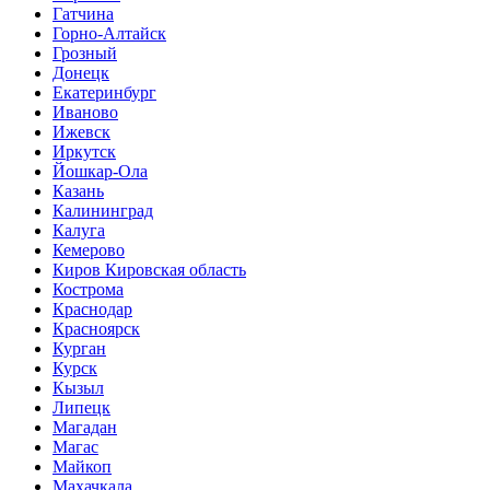
Гатчина
Горно-Алтайск
Грозный
Донецк
Екатеринбург
Иваново
Ижевск
Иркутск
Йошкар-Ола
Казань
Калининград
Калуга
Кемерово
Киров Кировская область
Кострома
Краснодар
Красноярск
Курган
Курск
Кызыл
Липецк
Магадан
Магас
Майкоп
Махачкала