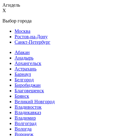
Агидель
X
Выбор города
Москва
Ростов-на-Дону
Санкт-Петербург
Абакан
Анадырь
Архангельск
Астрахань
Барнаул
Белгород
Биробиджан
Благовещенск
Брянск
Великий Новгород
Владивосток
Владикавказ
Владимир
Волгоград
Вологда
Воронеж