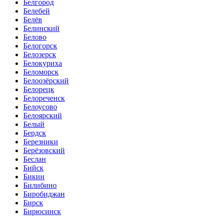
Белгород
Белебей
Белёв
Белинский
Белово
Белогорск
Белозерск
Белокуриха
Беломорск
Белоозёрский
Белорецк
Белореченск
Белоусово
Белоярский
Белый
Бердск
Березники
Берёзовский
Беслан
Бийск
Бикин
Билибино
Биробиджан
Бирск
Бирюсинск