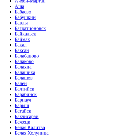
Ачхой-Мартан
Аша
Бабаево
Бабушкин
Бавлы
Багратионовск
Байкальск
Баймак
Бакал
Баксан
Балабаново
Балаково
Балахна
Балашиха
Балашов
Балей
Балтийск
Барабинск
Барнаул
Барыш
Батайск
Бахчисарай
Бежецк
Белая Калитва
Белая Холуница