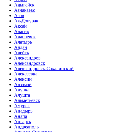
Адыгейск
Азнакаево
Азов
Ак-Довурак
Аксай
Алагир
Алапаевск
Алатырь
Алдан
Алейск
Александров
Александровск
Александровск-Сахалинский
Алексеевка
Алексин
Алзамай
Алупка
Алушта
Альметьевск
Амурск
Анадырь
Анапа
Ангарск
Андреаполь