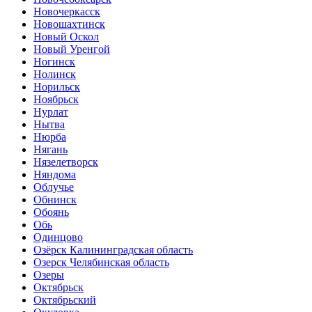
Новочеркасск
Новошахтинск
Новый Оскол
Новый Уренгой
Ногинск
Нолинск
Норильск
Ноябрьск
Нурлат
Нытва
Нюрба
Нягань
Нязелетворск
Няндома
Облучье
Обнинск
Обоянь
Обь
Одинцово
Озёрск Калининградская область
Озерск Челябинская область
Озеры
Октябрьск
Октябрьский