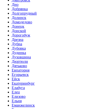
Дмитровск
Дно
Добрянка
Долгопрудный
Долинск
Домодедово
Донецк
Донской
Дорогобуж
Дрезна
Дубна
Дубовка
Дудинка
Духовщина
Дюртюли
Дятьково
Евпатория
Егорьевск
Ейск
Екатеринбург
Елабуга
Елец
Елизово
Ельня
Еманжелинск