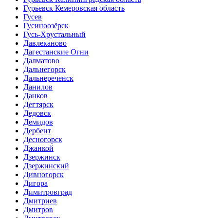
Гурьевск Кемеровская область
Гусев
Гусиноозёрск
Гусь-Хрустальный
Давлеканово
Дагестанские Огни
Далматово
Дальнегорск
Дальнереченск
Данилов
Данков
Дегтярск
Дедовск
Демидов
Дербент
Десногорск
Джанкой
Дзержинск
Дзержинский
Дивногорск
Дигора
Димитровград
Дмитриев
Дмитров