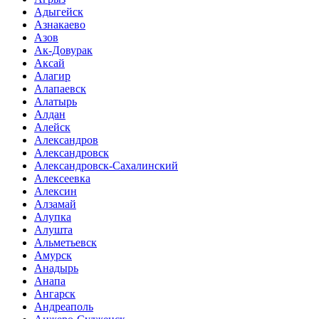
Адыгейск
Азнакаево
Азов
Ак-Довурак
Аксай
Алагир
Алапаевск
Алатырь
Алдан
Алейск
Александров
Александровск
Александровск-Сахалинский
Алексеевка
Алексин
Алзамай
Алупка
Алушта
Альметьевск
Амурск
Анадырь
Анапа
Ангарск
Андреаполь