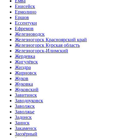
Емва
Енисейск
Ермолино
Ершов
Ессентуки
Ефремов
Железноводск
Железногорск Красноярский край
Железногорск Курская область
Железногорск-Илимский
Жердевка
Жигулёвск
Жиздра
Жирновск
Жуков
Жуковка
Жуковский
Завитинск
Заводоуковск
Заволжск
Заволжье
Задонск
Заинск
Закаменск
Заозёрный