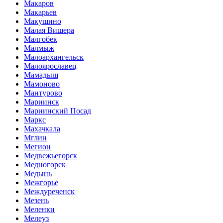
Макаров
Макарьев
Макушино
Малая Вишера
Малгобек
Малмыж
Малоархангельск
Малоярославец
Мамадыш
Мамоново
Мантурово
Мариинск
Мариинский Посад
Маркс
Махачкала
Мглин
Мегион
Медвежьегорск
Медногорск
Медынь
Межгорье
Междуреченск
Мезень
Меленки
Мелеуз