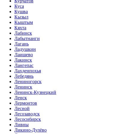
Курчатов
Куса
Кушва
Кызыл
Кыштым
Кяхта
Лабинск
Лабытнанги
Лагань
Ладушкин
Лаишево
Лакинск
Лангепас
Лахденпохья
Лебедянь
Лениногорск
Ленинск
Ленинск-Кузнецкий
Ленск
Лермонтов
Лесной
Лесозаводск
Лесосибирск
Ливны
Ликино-Дулёво