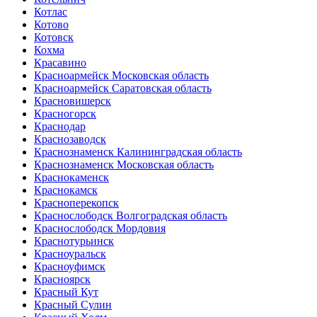
Котлас
Котово
Котовск
Кохма
Красавино
Красноармейск Московская область
Красноармейск Саратовская область
Красновишерск
Красногорск
Краснодар
Краснозаводск
Краснознаменск Калининградская область
Краснознаменск Московская область
Краснокаменск
Краснокамск
Красноперекопск
Краснослободск Волгоградская область
Краснослободск Мордовия
Краснотурьинск
Красноуральск
Красноуфимск
Красноярск
Красный Кут
Красный Сулин