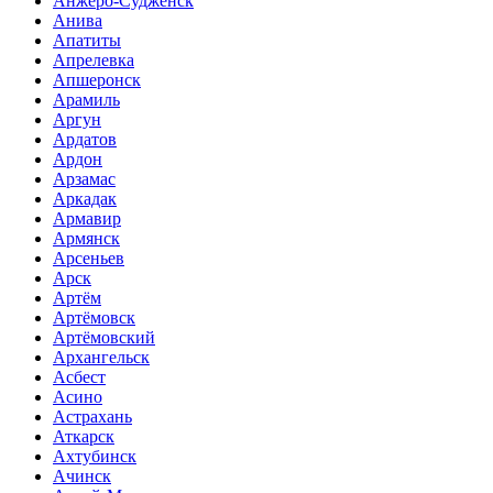
Анжеро-Судженск
Анива
Апатиты
Апрелевка
Апшеронск
Арамиль
Аргун
Ардатов
Ардон
Арзамас
Аркадак
Армавир
Армянск
Арсеньев
Арск
Артём
Артёмовск
Артёмовский
Архангельск
Асбест
Асино
Астрахань
Аткарск
Ахтубинск
Ачинск