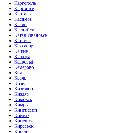
Каргополь
Карпинск
Карталы
Касимов
Касли
Каспийск
Катав-Ивановск
Катайск
Качканар
Кашин
Кашира
Кедровый
Кемерово
Кемь
Керчь
Кизел
Кизилюрт
Кизляр
Кимовск
Кимры
Кингисепп
Кинель
Кинешма
Киреевск
Киренск