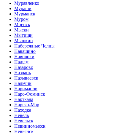
Муравленко
Мураши
Мурманск
Муром
Мценск
Мыски
Мытищи
Мышкин
Набережные Челны
Навашино
Наволоки
Надым
Назарово
Назрань
Называевск
Нальчик
Нариманов
Наро-Фоминск
Нарткала
Нарьян-Мар
Находка
Невель
Невельск
Невинномысск
Невьянск