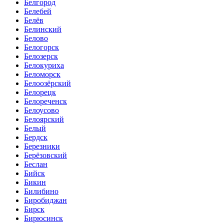
Белгород
Белебей
Белёв
Белинский
Белово
Белогорск
Белозерск
Белокуриха
Беломорск
Белоозёрский
Белорецк
Белореченск
Белоусово
Белоярский
Белый
Бердск
Березники
Берёзовский
Беслан
Бийск
Бикин
Билибино
Биробиджан
Бирск
Бирюсинск