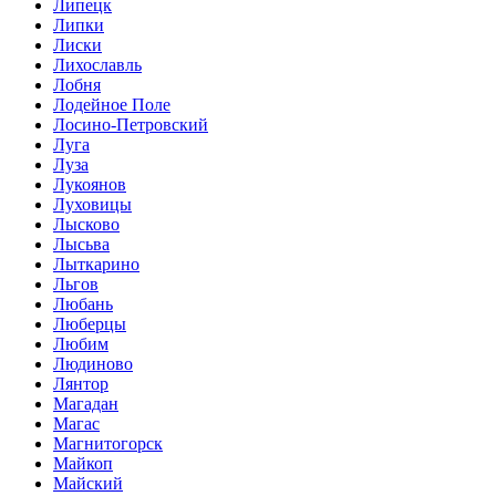
Липецк
Липки
Лиски
Лихославль
Лобня
Лодейное Поле
Лосино-Петровский
Луга
Луза
Лукоянов
Луховицы
Лысково
Лысьва
Лыткарино
Льгов
Любань
Люберцы
Любим
Людиново
Лянтор
Магадан
Магас
Магнитогорск
Майкоп
Майский