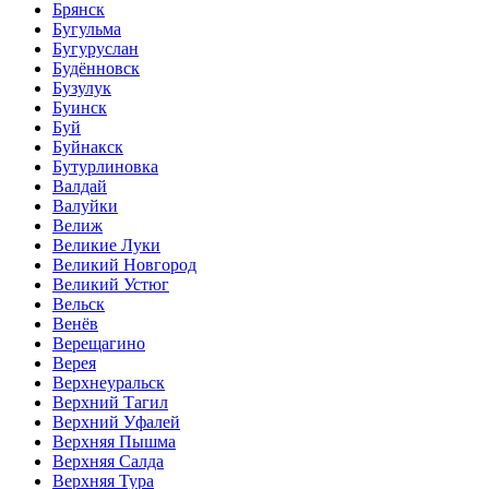
Брянск
Бугульма
Бугуруслан
Будённовск
Бузулук
Буинск
Буй
Буйнакск
Бутурлиновка
Валдай
Валуйки
Велиж
Великие Луки
Великий Новгород
Великий Устюг
Вельск
Венёв
Верещагино
Верея
Верхнеуральск
Верхний Тагил
Верхний Уфалей
Верхняя Пышма
Верхняя Салда
Верхняя Тура