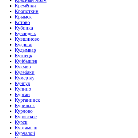
Красный Холм
Кремёнки
Кропоткин
Крымск
Кстово
Кубинка
Кувандык
Кувшиново
Кудрово
Кудымкар
Кузнецк
Куйбышев
Кукмор
Кулебаки
Кумертау
Кунгур
Купино
Курган
Курганинск
Курильск
Курлово
Куровское
Курск
Куртамыш
Курчалой