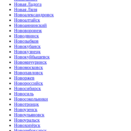
Новая Ладога
Новая Ляля
Новоалександровск
Новоалтайск
Новоаннинский
Нововоронеж
Новодвинск
Новозыбков
Новокубанск
Новокузнецк
Новокуйбышевск
Новомичуринск
Новомосковск
Новопавловск
Новоржев
Новороссийск
Новосибирск
Новосиль
Новосокольники
Новотроицк
Новоузенск
Новоульяновск
Новоуральск
Новохопёрск
Новочебоксарск