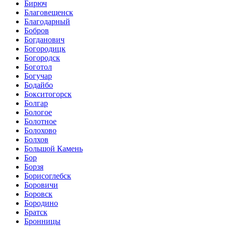
Бирюч
Благовещенск
Благодарный
Бобров
Богданович
Богородицк
Богородск
Боготол
Богучар
Бодайбо
Бокситогорск
Болгар
Бологое
Болотное
Болохово
Болхов
Большой Камень
Бор
Борзя
Борисоглебск
Боровичи
Боровск
Бородино
Братск
Бронницы