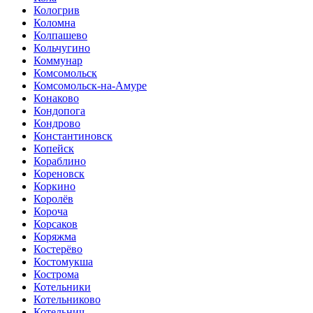
Кологрив
Коломна
Колпашево
Кольчугино
Коммунар
Комсомольск
Комсомольск-на-Амуре
Конаково
Кондопога
Кондрово
Константиновск
Копейск
Кораблино
Кореновск
Коркино
Королёв
Короча
Корсаков
Коряжма
Костерёво
Костомукша
Кострома
Котельники
Котельниково
Котельнич