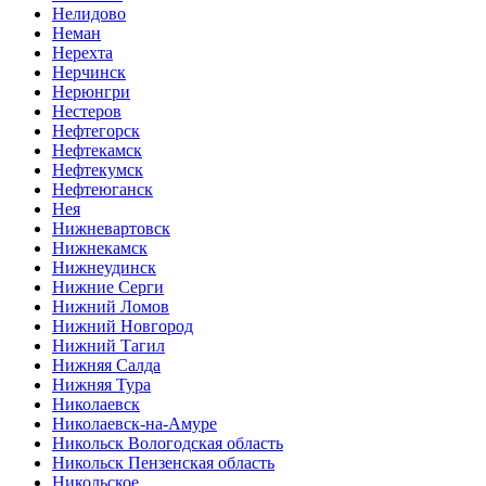
Нелидово
Неман
Нерехта
Нерчинск
Нерюнгри
Нестеров
Нефтегорск
Нефтекамск
Нефтекумск
Нефтеюганск
Нея
Нижневартовск
Нижнекамск
Нижнеудинск
Нижние Серги
Нижний Ломов
Нижний Новгород
Нижний Тагил
Нижняя Салда
Нижняя Тура
Николаевск
Николаевск-на-Амуре
Никольск Вологодская область
Никольск Пензенская область
Никольское