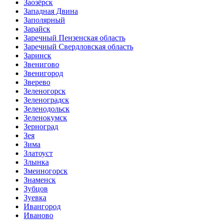
Заозёрск
Западная Двина
Заполярный
Зарайск
Заречный Пензенская область
Заречный Свердловская область
Заринск
Звенигово
Звенигород
Зверево
Зеленогорск
Зеленоградск
Зеленодольск
Зеленокумск
Зерноград
Зея
Зима
Златоуст
Злынка
Змеиногорск
Знаменск
Зубцов
Зуевка
Ивангород
Иваново