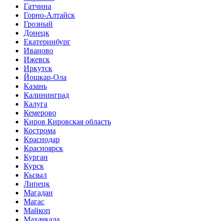
Гатчина
Горно-Алтайск
Грозный
Донецк
Екатеринбург
Иваново
Ижевск
Иркутск
Йошкар-Ола
Казань
Калининград
Калуга
Кемерово
Киров Кировская область
Кострома
Краснодар
Красноярск
Курган
Курск
Кызыл
Липецк
Магадан
Магас
Майкоп
Махачкала