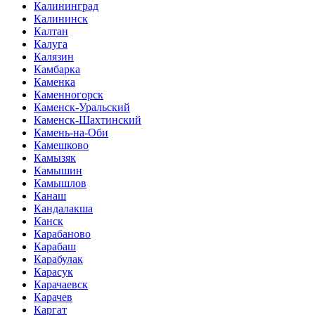
Калининград
Калининск
Калтан
Калуга
Калязин
Камбарка
Каменка
Каменногорск
Каменск-Уральский
Каменск-Шахтинский
Камень-на-Оби
Камешково
Камызяк
Камышин
Камышлов
Канаш
Кандалакша
Канск
Карабаново
Карабаш
Карабулак
Карасук
Карачаевск
Карачев
Каргат