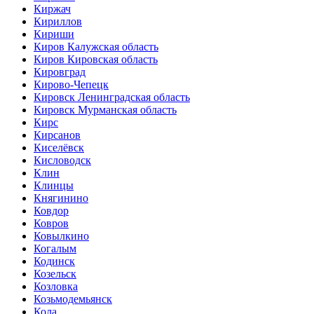
Киржач
Кириллов
Кириши
Киров Калужская область
Киров Кировская область
Кировград
Кирово-Чепецк
Кировск Ленинградская область
Кировск Мурманская область
Кирс
Кирсанов
Киселёвск
Кисловодск
Клин
Клинцы
Княгинино
Ковдор
Ковров
Ковылкино
Когалым
Кодинск
Козельск
Козловка
Козьмодемьянск
Кола