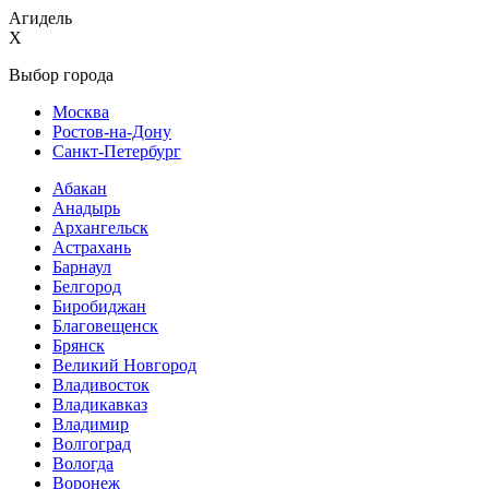
Агидель
X
Выбор города
Москва
Ростов-на-Дону
Санкт-Петербург
Абакан
Анадырь
Архангельск
Астрахань
Барнаул
Белгород
Биробиджан
Благовещенск
Брянск
Великий Новгород
Владивосток
Владикавказ
Владимир
Волгоград
Вологда
Воронеж