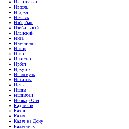
Ивантеевка
Ивдель
Игарка
Ижевск
Избербаш
Изобильный
Иланский
Инза
Иннополис
Инсар
Инта
Ипатово
Ирбит
Иркутск
Исилькуль
Искитим
Истра
Ишим
Ишимбай
Йошкар-Ола
Кадников
Казань
Калач
Калач-на-Дону
Калачинск