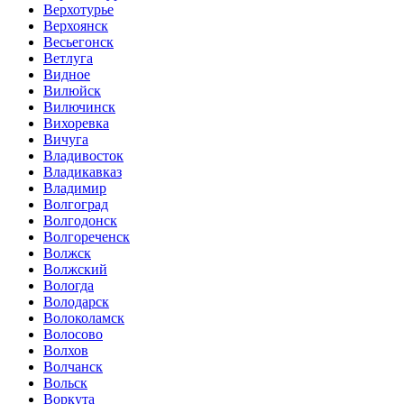
Верхотурье
Верхоянск
Весьегонск
Ветлуга
Видное
Вилюйск
Вилючинск
Вихоревка
Вичуга
Владивосток
Владикавказ
Владимир
Волгоград
Волгодонск
Волгореченск
Волжск
Волжский
Вологда
Володарск
Волоколамск
Волосово
Волхов
Волчанск
Вольск
Воркута