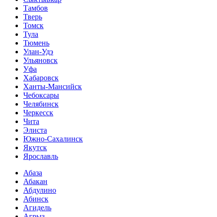
Тамбов
Тверь
Томск
Тула
Тюмень
Улан-Удэ
Ульяновск
Уфа
Хабаровск
Ханты-Мансийск
Чебоксары
Челябинск
Черкесск
Чита
Элиста
Южно-Сахалинск
Якутск
Ярославль
Абаза
Абакан
Абдулино
Абинск
Агидель
Агрыз