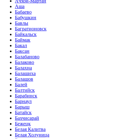
Ачхой-Мартан
Аша
Бабаево
Бабушкин
Бавлы
Багратионовск
Байкальск
Баймак
Бакал
Баксан
Балабаново
Балаково
Балахна
Балашиха
Балашов
Балей
Балтийск
Барабинск
Барнаул
Барыш
Батайск
Бахчисарай
Бежецк
Белая Калитва
Белая Холуница