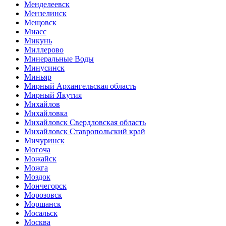
Менделеевск
Мензелинск
Мещовск
Миасс
Микунь
Миллерово
Минеральные Воды
Минусинск
Миньяр
Мирный Архангельская область
Мирный Якутия
Михайлов
Михайловка
Михайловск Свердловская область
Михайловск Ставропольский край
Мичуринск
Могоча
Можайск
Можга
Моздок
Мончегорск
Морозовск
Моршанск
Мосальск
Москва