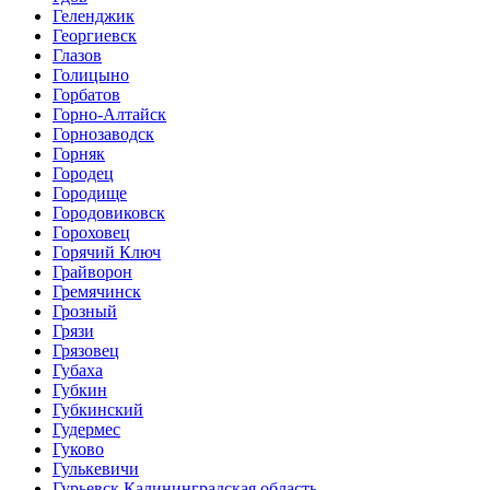
Геленджик
Георгиевск
Глазов
Голицыно
Горбатов
Горно-Алтайск
Горнозаводск
Горняк
Городец
Городище
Городовиковск
Гороховец
Горячий Ключ
Грайворон
Гремячинск
Грозный
Грязи
Грязовец
Губаха
Губкин
Губкинский
Гудермес
Гуково
Гулькевичи
Гурьевск Калининградская область