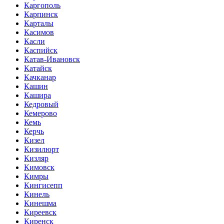
Каргополь
Карпинск
Карталы
Касимов
Касли
Каспийск
Катав-Ивановск
Катайск
Качканар
Кашин
Кашира
Кедровый
Кемерово
Кемь
Керчь
Кизел
Кизилюрт
Кизляр
Кимовск
Кимры
Кингисепп
Кинель
Кинешма
Киреевск
Киренск