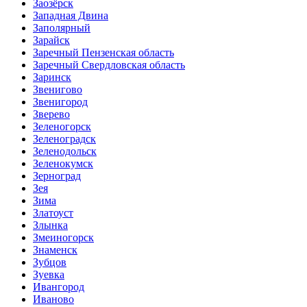
Заозёрск
Западная Двина
Заполярный
Зарайск
Заречный Пензенская область
Заречный Свердловская область
Заринск
Звенигово
Звенигород
Зверево
Зеленогорск
Зеленоградск
Зеленодольск
Зеленокумск
Зерноград
Зея
Зима
Златоуст
Злынка
Змеиногорск
Знаменск
Зубцов
Зуевка
Ивангород
Иваново