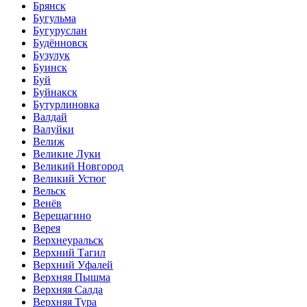
Брянск
Бугульма
Бугуруслан
Будённовск
Бузулук
Буинск
Буй
Буйнакск
Бутурлиновка
Валдай
Валуйки
Велиж
Великие Луки
Великий Новгород
Великий Устюг
Вельск
Венёв
Верещагино
Верея
Верхнеуральск
Верхний Тагил
Верхний Уфалей
Верхняя Пышма
Верхняя Салда
Верхняя Тура