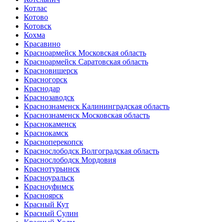
Котлас
Котово
Котовск
Кохма
Красавино
Красноармейск Московская область
Красноармейск Саратовская область
Красновишерск
Красногорск
Краснодар
Краснозаводск
Краснознаменск Калининградская область
Краснознаменск Московская область
Краснокаменск
Краснокамск
Красноперекопск
Краснослободск Волгоградская область
Краснослободск Мордовия
Краснотурьинск
Красноуральск
Красноуфимск
Красноярск
Красный Кут
Красный Сулин