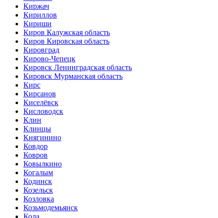
Киржач
Кириллов
Кириши
Киров Калужская область
Киров Кировская область
Кировград
Кирово-Чепецк
Кировск Ленинградская область
Кировск Мурманская область
Кирс
Кирсанов
Киселёвск
Кисловодск
Клин
Клинцы
Княгинино
Ковдор
Ковров
Ковылкино
Когалым
Кодинск
Козельск
Козловка
Козьмодемьянск
Кола