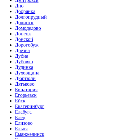
Дмитровск
Дно
Добрянка
Долгопрудный
Долинск
Домодедово
Донецк
Донской
Дорогобуж
Дрезна
Дубна
Дубовка
Дудинка
Духовщина
Дюртюли
Дятьково
Евпатория
Егорьевск
Ейск
Екатеринбург
Елабуга
Елец
Елизово
Ельня
Еманжелинск