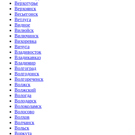
Верхотурье
Верхоянск
Весьегонск
Ветлуга
Видное
Вилюйск
Вилючинск
Вихоревка
Вичуга
Владивосток
Владикавказ
Владимир
Волгоград
Волгодонск
Волгореченск
Волжск
Волжский
Вологда
Володарск
Волоколамск
Волосово
Волхов
Волчанск
Вольск
Воркута