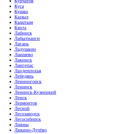
Курчатов
Куса
Кушва
Кызыл
Кыштым
Кяхта
Лабинск
Лабытнанги
Лагань
Ладушкин
Лаишево
Лакинск
Лангепас
Лахденпохья
Лебедянь
Лениногорск
Ленинск
Ленинск-Кузнецкий
Ленск
Лермонтов
Лесной
Лесозаводск
Лесосибирск
Ливны
Ликино-Дулёво