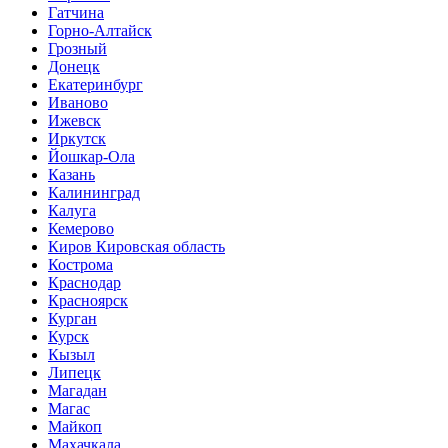
Гатчина
Горно-Алтайск
Грозный
Донецк
Екатеринбург
Иваново
Ижевск
Иркутск
Йошкар-Ола
Казань
Калининград
Калуга
Кемерово
Киров Кировская область
Кострома
Краснодар
Красноярск
Курган
Курск
Кызыл
Липецк
Магадан
Магас
Майкоп
Махачкала