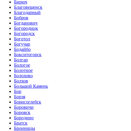
Бирюч
Благовещенск
Благодарный
Бобров
Богданович
Богородицк
Богородск
Боготол
Богучар
Бодайбо
Бокситогорск
Болгар
Бологое
Болотное
Болохово
Болхов
Большой Камень
Бор
Борзя
Борисоглебск
Боровичи
Боровск
Бородино
Братск
Бронницы