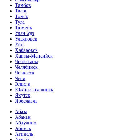
Тамбов
Тверь
Томск
Тула
Тюмень
Улан-Удэ
Ульяновск
Уфа
Хабаровск
Ханты-Мансийск
Чебоксары
Челябинск
Черкесск
Чита
Элиста
Южно-Сахалинск
Якутск
Ярославль
Абаза
Абакан
Абдулино
Абинск
Агидель
Агрыз