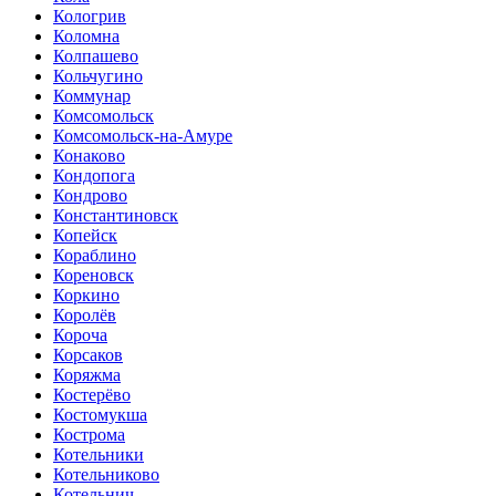
Кологрив
Коломна
Колпашево
Кольчугино
Коммунар
Комсомольск
Комсомольск-на-Амуре
Конаково
Кондопога
Кондрово
Константиновск
Копейск
Кораблино
Кореновск
Коркино
Королёв
Короча
Корсаков
Коряжма
Костерёво
Костомукша
Кострома
Котельники
Котельниково
Котельнич