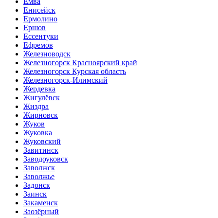
Емва
Енисейск
Ермолино
Ершов
Ессентуки
Ефремов
Железноводск
Железногорск Красноярский край
Железногорск Курская область
Железногорск-Илимский
Жердевка
Жигулёвск
Жиздра
Жирновск
Жуков
Жуковка
Жуковский
Завитинск
Заводоуковск
Заволжск
Заволжье
Задонск
Заинск
Закаменск
Заозёрный