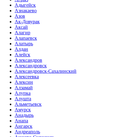
Адыгейск
Азнакаево
Азов
Ак-Довурак
Аксай
Алагир
Алапаевск
Алатырь
Алдан
Алейск
Александров
Александровск
Александровск-Сахалинский
Алексеевка
Алексин
Алзамай
Алупка
Алушта
Альметьевск
Амурск
Анадырь
Анапа
Ангарск
Андреаполь