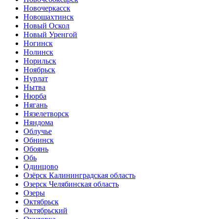
Новочеркасск
Новошахтинск
Новый Оскол
Новый Уренгой
Ногинск
Нолинск
Норильск
Ноябрьск
Нурлат
Нытва
Нюрба
Нягань
Нязелетворск
Няндома
Облучье
Обнинск
Обоянь
Обь
Одинцово
Озёрск Калининградская область
Озерск Челябинская область
Озеры
Октябрьск
Октябрьский