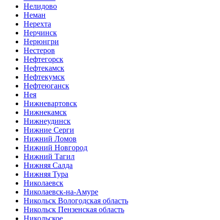
Нелидово
Неман
Нерехта
Нерчинск
Нерюнгри
Нестеров
Нефтегорск
Нефтекамск
Нефтекумск
Нефтеюганск
Нея
Нижневартовск
Нижнекамск
Нижнеудинск
Нижние Серги
Нижний Ломов
Нижний Новгород
Нижний Тагил
Нижняя Салда
Нижняя Тура
Николаевск
Николаевск-на-Амуре
Никольск Вологодская область
Никольск Пензенская область
Никольское