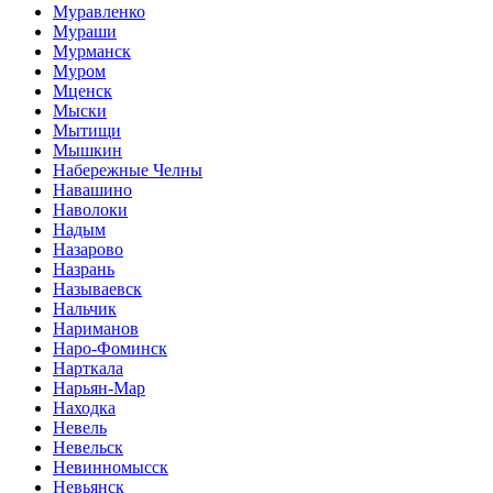
Муравленко
Мураши
Мурманск
Муром
Мценск
Мыски
Мытищи
Мышкин
Набережные Челны
Навашино
Наволоки
Надым
Назарово
Назрань
Называевск
Нальчик
Нариманов
Наро-Фоминск
Нарткала
Нарьян-Мар
Находка
Невель
Невельск
Невинномысск
Невьянск