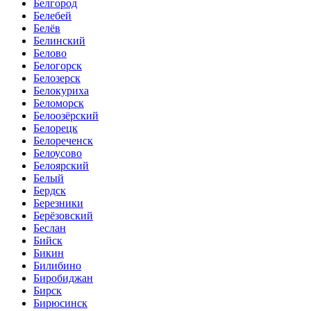
Белгород
Белебей
Белёв
Белинский
Белово
Белогорск
Белозерск
Белокуриха
Беломорск
Белоозёрский
Белорецк
Белореченск
Белоусово
Белоярский
Белый
Бердск
Березники
Берёзовский
Беслан
Бийск
Бикин
Билибино
Биробиджан
Бирск
Бирюсинск