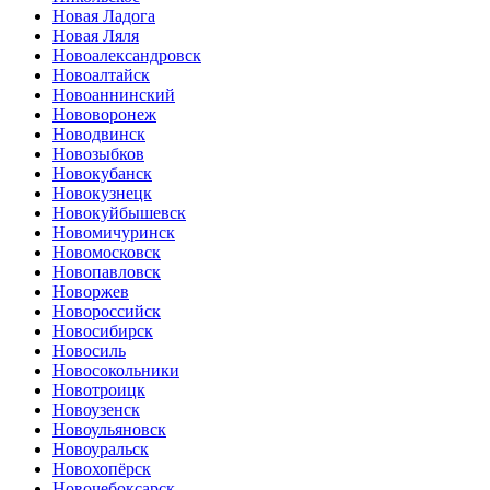
Новая Ладога
Новая Ляля
Новоалександровск
Новоалтайск
Новоаннинский
Нововоронеж
Новодвинск
Новозыбков
Новокубанск
Новокузнецк
Новокуйбышевск
Новомичуринск
Новомосковск
Новопавловск
Новоржев
Новороссийск
Новосибирск
Новосиль
Новосокольники
Новотроицк
Новоузенск
Новоульяновск
Новоуральск
Новохопёрск
Новочебоксарск