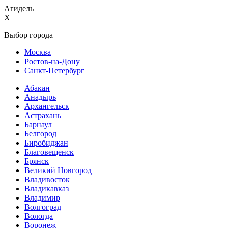
Агидель
X
Выбор города
Москва
Ростов-на-Дону
Санкт-Петербург
Абакан
Анадырь
Архангельск
Астрахань
Барнаул
Белгород
Биробиджан
Благовещенск
Брянск
Великий Новгород
Владивосток
Владикавказ
Владимир
Волгоград
Вологда
Воронеж