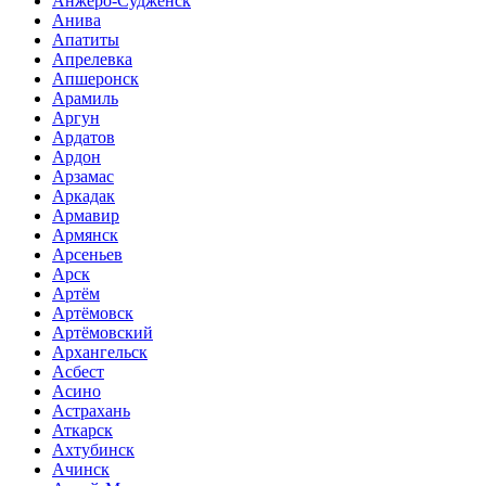
Анжеро-Судженск
Анива
Апатиты
Апрелевка
Апшеронск
Арамиль
Аргун
Ардатов
Ардон
Арзамас
Аркадак
Армавир
Армянск
Арсеньев
Арск
Артём
Артёмовск
Артёмовский
Архангельск
Асбест
Асино
Астрахань
Аткарск
Ахтубинск
Ачинск