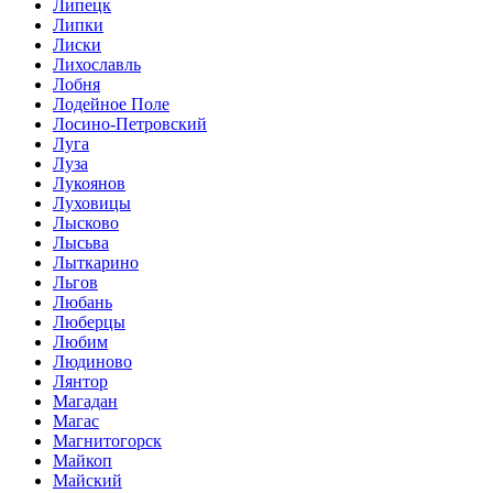
Липецк
Липки
Лиски
Лихославль
Лобня
Лодейное Поле
Лосино-Петровский
Луга
Луза
Лукоянов
Луховицы
Лысково
Лысьва
Лыткарино
Льгов
Любань
Люберцы
Любим
Людиново
Лянтор
Магадан
Магас
Магнитогорск
Майкоп
Майский