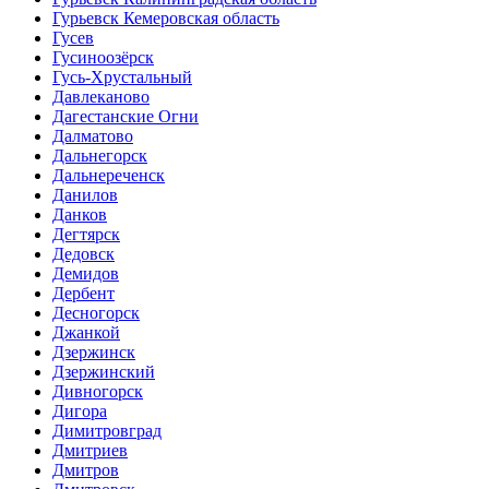
Гурьевск Кемеровская область
Гусев
Гусиноозёрск
Гусь-Хрустальный
Давлеканово
Дагестанские Огни
Далматово
Дальнегорск
Дальнереченск
Данилов
Данков
Дегтярск
Дедовск
Демидов
Дербент
Десногорск
Джанкой
Дзержинск
Дзержинский
Дивногорск
Дигора
Димитровград
Дмитриев
Дмитров