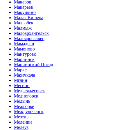
Макаров
Макарьев
Макушино
Малая Вишера
Малгобек
Малмыж
Малоархангельск
Малоярославец
Мамадыш
Мамоново
Мантурово
Мариинск
Мариинский Посад
Маркс
Махачкала
Мглин
Мегион
Медвежьегорск
Медногорск
Медынь
Межгорье
Междуреченск
Мезень
Меленки
Мелеуз