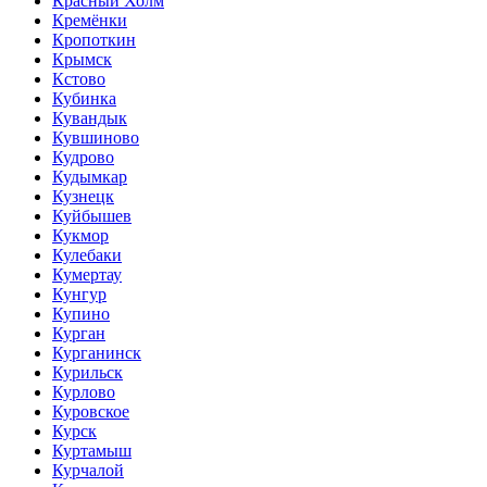
Красный Холм
Кремёнки
Кропоткин
Крымск
Кстово
Кубинка
Кувандык
Кувшиново
Кудрово
Кудымкар
Кузнецк
Куйбышев
Кукмор
Кулебаки
Кумертау
Кунгур
Купино
Курган
Курганинск
Курильск
Курлово
Куровское
Курск
Куртамыш
Курчалой