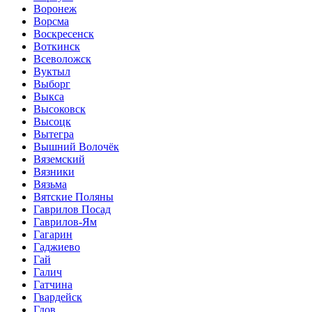
Воронеж
Ворсма
Воскресенск
Воткинск
Всеволожск
Вуктыл
Выборг
Выкса
Высоковск
Высоцк
Вытегра
Вышний Волочёк
Вяземский
Вязники
Вязьма
Вятские Поляны
Гаврилов Посад
Гаврилов-Ям
Гагарин
Гаджиево
Гай
Галич
Гатчина
Гвардейск
Гдов