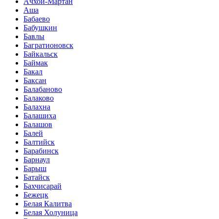
Ачхой-Мартан
Аша
Бабаево
Бабушкин
Бавлы
Багратионовск
Байкальск
Баймак
Бакал
Баксан
Балабаново
Балаково
Балахна
Балашиха
Балашов
Балей
Балтийск
Барабинск
Барнаул
Барыш
Батайск
Бахчисарай
Бежецк
Белая Калитва
Белая Холуница