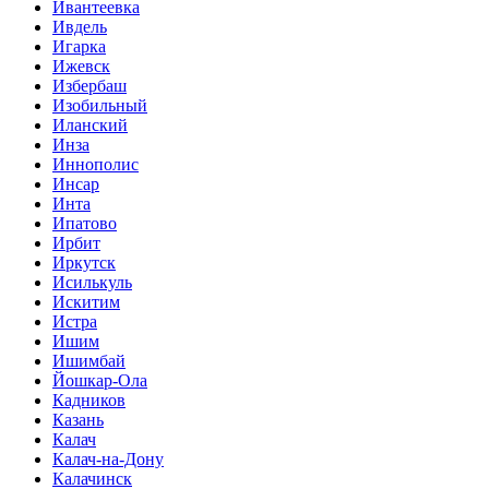
Ивантеевка
Ивдель
Игарка
Ижевск
Избербаш
Изобильный
Иланский
Инза
Иннополис
Инсар
Инта
Ипатово
Ирбит
Иркутск
Исилькуль
Искитим
Истра
Ишим
Ишимбай
Йошкар-Ола
Кадников
Казань
Калач
Калач-на-Дону
Калачинск