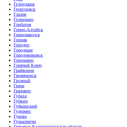
Геленджик
Георгиевск
Глазов
Голицыно
Горбатов
Горно-Алтайск
Горнозаводск
Горняк
Городец
Городище
Городовиковск
Гороховец
Горячий Ключ
Грайворон
Гремячинск
Грозный
Грязи
Грязовец
Губаха
Губкин
Губкинский
Гудермес
Гуково
Гулькевичи
Гурьевск Калининградская область