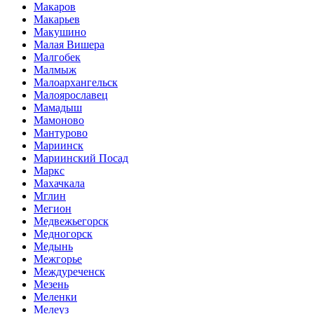
Макаров
Макарьев
Макушино
Малая Вишера
Малгобек
Малмыж
Малоархангельск
Малоярославец
Мамадыш
Мамоново
Мантурово
Мариинск
Мариинский Посад
Маркс
Махачкала
Мглин
Мегион
Медвежьегорск
Медногорск
Медынь
Межгорье
Междуреченск
Мезень
Меленки
Мелеуз