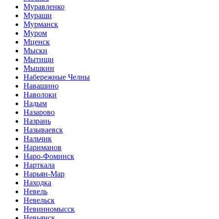
Муравленко
Мураши
Мурманск
Муром
Мценск
Мыски
Мытищи
Мышкин
Набережные Челны
Навашино
Наволоки
Надым
Назарово
Назрань
Называевск
Нальчик
Нариманов
Наро-Фоминск
Нарткала
Нарьян-Мар
Находка
Невель
Невельск
Невинномысск
Невьянск