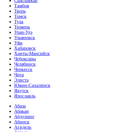
Сыктывкар
Тамбов
Тверь
Томск
Тула
Тюмень
Улан-Удэ
Ульяновск
Уфа
Хабаровск
Ханты-Мансийск
Чебоксары
Челябинск
Черкесск
Чита
Элиста
Южно-Сахалинск
Якутск
Ярославль
Абаза
Абакан
Абдулино
Абинск
Агидель