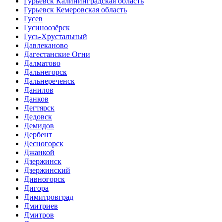
Гурьевск Калининградская область
Гурьевск Кемеровская область
Гусев
Гусиноозёрск
Гусь-Хрустальный
Давлеканово
Дагестанские Огни
Далматово
Дальнегорск
Дальнереченск
Данилов
Данков
Дегтярск
Дедовск
Демидов
Дербент
Десногорск
Джанкой
Дзержинск
Дзержинский
Дивногорск
Дигора
Димитровград
Дмитриев
Дмитров