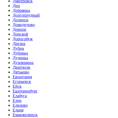
Дмитровск
Дно
Добрянка
Долгопрудный
Долинск
Домодедово
Донецк
Донской
Дорогобуж
Дрезна
Дубна
Дубовка
Дудинка
Духовщина
Дюртюли
Дятьково
Евпатория
Егорьевск
Ейск
Екатеринбург
Елабуга
Елец
Елизово
Ельня
Еманжелинск