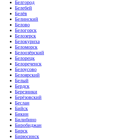
Белгород
Белебей
Белёв
Белинский
Белово
Белогорск
Белозерск
Белокуриха
Беломорск
Белоозёрский
Белорецк
Белореченск
Белоусово
Белоярский
Белый
Бердск
Березники
Берёзовский
Беслан
Бийск
Бикин
Билибино
Биробиджан
Бирск
Бирюсинск