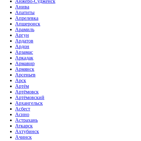
Анжеро-Судженск
Анива
Апатиты
Апрелевка
Апшеронск
Арамиль
Аргун
Ардатов
Ардон
Арзамас
Аркадак
Армавир
Армянск
Арсеньев
Арск
Артём
Артёмовск
Артёмовский
Архангельск
Асбест
Асино
Астрахань
Аткарск
Ахтубинск
Ачинск