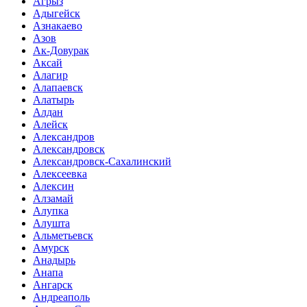
Агрыз
Адыгейск
Азнакаево
Азов
Ак-Довурак
Аксай
Алагир
Алапаевск
Алатырь
Алдан
Алейск
Александров
Александровск
Александровск-Сахалинский
Алексеевка
Алексин
Алзамай
Алупка
Алушта
Альметьевск
Амурск
Анадырь
Анапа
Ангарск
Андреаполь