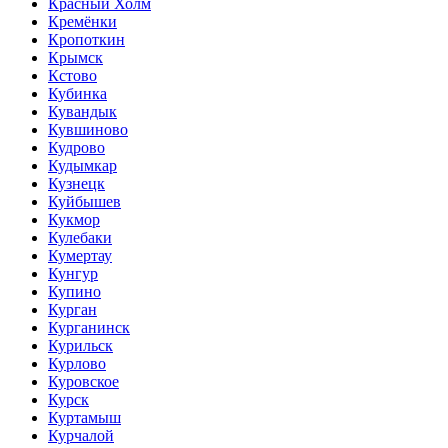
Красный Холм
Кремёнки
Кропоткин
Крымск
Кстово
Кубинка
Кувандык
Кувшиново
Кудрово
Кудымкар
Кузнецк
Куйбышев
Кукмор
Кулебаки
Кумертау
Кунгур
Купино
Курган
Курганинск
Курильск
Курлово
Куровское
Курск
Куртамыш
Курчалой