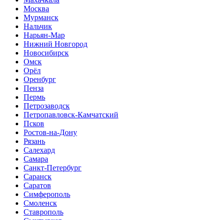
Москва
Мурманск
Нальчик
Нарьян-Мар
Нижний Новгород
Новосибирск
Омск
Орёл
Оренбург
Пенза
Пермь
Петрозаводск
Петропавловск-Камчатский
Псков
Ростов-на-Дону
Рязань
Салехард
Самара
Санкт-Петербург
Саранск
Саратов
Симферополь
Смоленск
Ставрополь