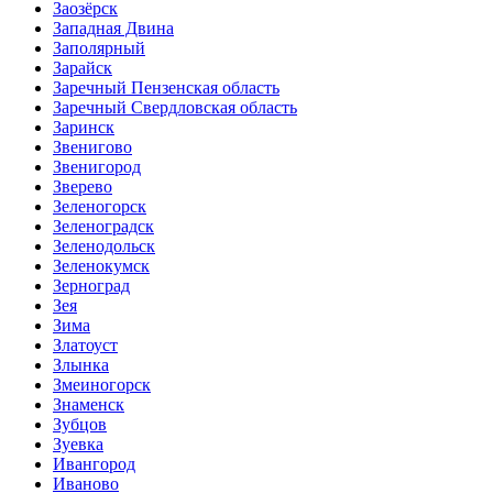
Заозёрск
Западная Двина
Заполярный
Зарайск
Заречный Пензенская область
Заречный Свердловская область
Заринск
Звенигово
Звенигород
Зверево
Зеленогорск
Зеленоградск
Зеленодольск
Зеленокумск
Зерноград
Зея
Зима
Златоуст
Злынка
Змеиногорск
Знаменск
Зубцов
Зуевка
Ивангород
Иваново