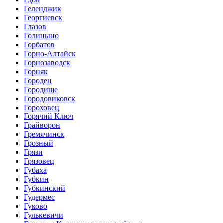
Геленджик
Георгиевск
Глазов
Голицыно
Горбатов
Горно-Алтайск
Горнозаводск
Горняк
Городец
Городище
Городовиковск
Гороховец
Горячий Ключ
Грайворон
Гремячинск
Грозный
Грязи
Грязовец
Губаха
Губкин
Губкинский
Гудермес
Гуково
Гулькевичи