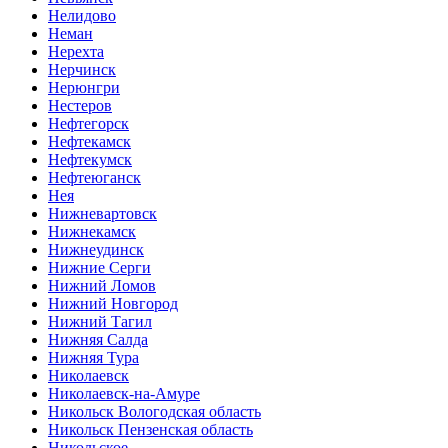
Нелидово
Неман
Нерехта
Нерчинск
Нерюнгри
Нестеров
Нефтегорск
Нефтекамск
Нефтекумск
Нефтеюганск
Нея
Нижневартовск
Нижнекамск
Нижнеудинск
Нижние Серги
Нижний Ломов
Нижний Новгород
Нижний Тагил
Нижняя Салда
Нижняя Тура
Николаевск
Николаевск-на-Амуре
Никольск Вологодская область
Никольск Пензенская область
Никольское