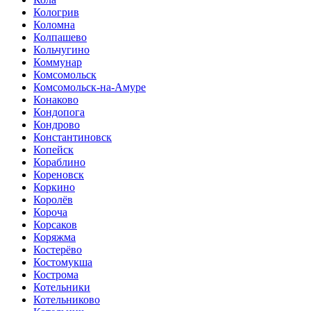
Кологрив
Коломна
Колпашево
Кольчугино
Коммунар
Комсомольск
Комсомольск-на-Амуре
Конаково
Кондопога
Кондрово
Константиновск
Копейск
Кораблино
Кореновск
Коркино
Королёв
Короча
Корсаков
Коряжма
Костерёво
Костомукша
Кострома
Котельники
Котельниково