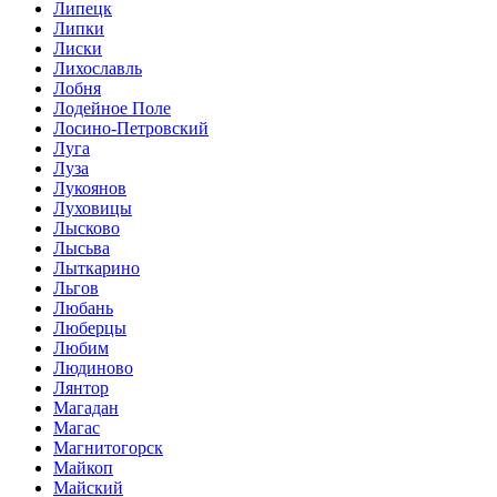
Липецк
Липки
Лиски
Лихославль
Лобня
Лодейное Поле
Лосино-Петровский
Луга
Луза
Лукоянов
Луховицы
Лысково
Лысьва
Лыткарино
Льгов
Любань
Люберцы
Любим
Людиново
Лянтор
Магадан
Магас
Магнитогорск
Майкоп
Майский