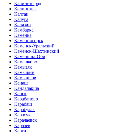
Калининград
Калининск
Калтан
Калуга
Калязин
Камбарка
Каменка
Каменногорск
Каменск-Уральский
Каменск-Шахтинский
Камень-на-Оби
Камешково
Камызяк
Камышин
Камышлов
Канаш
Кандалакша
Канск
Карабаново
Карабаш
Карабулак
Карасук
Карачаевск
Карачев
Каргат