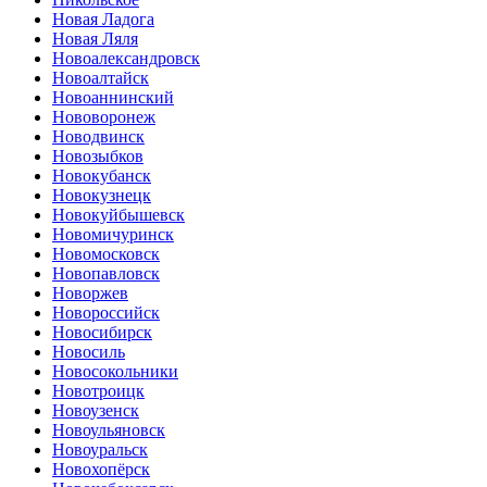
Новая Ладога
Новая Ляля
Новоалександровск
Новоалтайск
Новоаннинский
Нововоронеж
Новодвинск
Новозыбков
Новокубанск
Новокузнецк
Новокуйбышевск
Новомичуринск
Новомосковск
Новопавловск
Новоржев
Новороссийск
Новосибирск
Новосиль
Новосокольники
Новотроицк
Новоузенск
Новоульяновск
Новоуральск
Новохопёрск