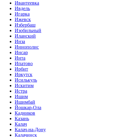
Ивантеевка
Ивдель
Игарка
Ижевск
Избербаш
Изобильный
Иланский
Инза
Иннополис
Инсар
Инта
Ипатово
Ирбит
Иркутск
Исилькуль
Искитим
Истра
Ишим
Ишимбай
Йошкар-Ола
Кадников
Казань
Калач
Калач-на-Дону
Калачинск