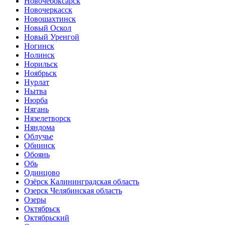
Новочебоксарск
Новочеркасск
Новошахтинск
Новый Оскол
Новый Уренгой
Ногинск
Нолинск
Норильск
Ноябрьск
Нурлат
Нытва
Нюрба
Нягань
Нязелетворск
Няндома
Облучье
Обнинск
Обоянь
Обь
Одинцово
Озёрск Калининградская область
Озерск Челябинская область
Озеры
Октябрьск
Октябрьский