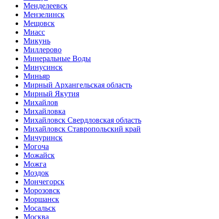
Менделеевск
Мензелинск
Мещовск
Миасс
Микунь
Миллерово
Минеральные Воды
Минусинск
Миньяр
Мирный Архангельская область
Мирный Якутия
Михайлов
Михайловка
Михайловск Свердловская область
Михайловск Ставропольский край
Мичуринск
Могоча
Можайск
Можга
Моздок
Мончегорск
Морозовск
Моршанск
Мосальск
Москва