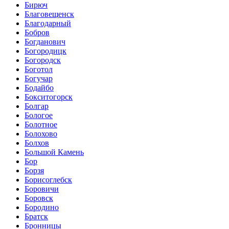
Бирюч
Благовещенск
Благодарный
Бобров
Богданович
Богородицк
Богородск
Боготол
Богучар
Бодайбо
Бокситогорск
Болгар
Бологое
Болотное
Болохово
Болхов
Большой Камень
Бор
Борзя
Борисоглебск
Боровичи
Боровск
Бородино
Братск
Бронницы