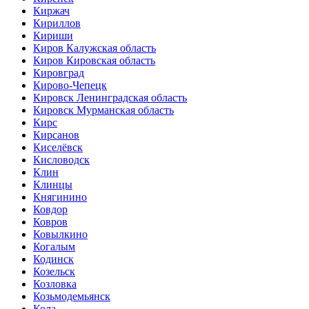
Киржач
Кириллов
Кириши
Киров Калужская область
Киров Кировская область
Кировград
Кирово-Чепецк
Кировск Ленинградская область
Кировск Мурманская область
Кирс
Кирсанов
Киселёвск
Кисловодск
Клин
Клинцы
Княгинино
Ковдор
Ковров
Ковылкино
Когалым
Кодинск
Козельск
Козловка
Козьмодемьянск
Кола