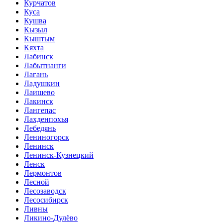
Курчатов
Куса
Кушва
Кызыл
Кыштым
Кяхта
Лабинск
Лабытнанги
Лагань
Ладушкин
Лаишево
Лакинск
Лангепас
Лахденпохья
Лебедянь
Лениногорск
Ленинск
Ленинск-Кузнецкий
Ленск
Лермонтов
Лесной
Лесозаводск
Лесосибирск
Ливны
Ликино-Дулёво