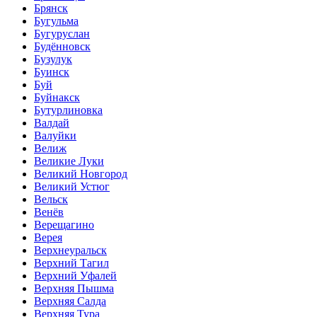
Брянск
Бугульма
Бугуруслан
Будённовск
Бузулук
Буинск
Буй
Буйнакск
Бутурлиновка
Валдай
Валуйки
Велиж
Великие Луки
Великий Новгород
Великий Устюг
Вельск
Венёв
Верещагино
Верея
Верхнеуральск
Верхний Тагил
Верхний Уфалей
Верхняя Пышма
Верхняя Салда
Верхняя Тура