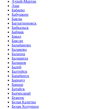
Ачхой-Мартан
Аша
Бабаево
Бабушкин
Бавлы
Багратионовск
Байкальск
Баймак
Бакал
Баксан
Балабаново
Балаково
Балахна
Балашиха
Балашов
Балей
Балтийск
Барабинск
Барнаул
Барыш
Батайск
Бахчисарай
Бежецк
Белая Калитва
Белая Холуница