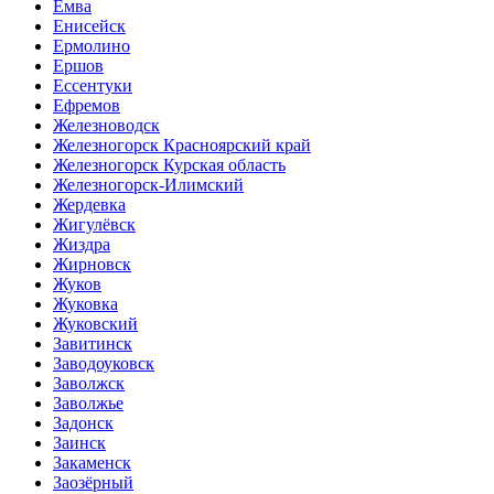
Емва
Енисейск
Ермолино
Ершов
Ессентуки
Ефремов
Железноводск
Железногорск Красноярский край
Железногорск Курская область
Железногорск-Илимский
Жердевка
Жигулёвск
Жиздра
Жирновск
Жуков
Жуковка
Жуковский
Завитинск
Заводоуковск
Заволжск
Заволжье
Задонск
Заинск
Закаменск
Заозёрный