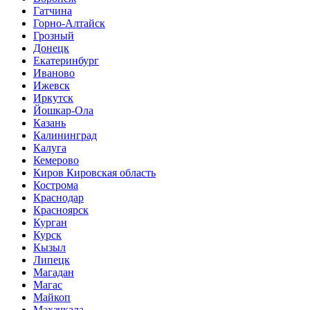
Гатчина
Горно-Алтайск
Грозный
Донецк
Екатеринбург
Иваново
Ижевск
Иркутск
Йошкар-Ола
Казань
Калининград
Калуга
Кемерово
Киров Кировская область
Кострома
Краснодар
Красноярск
Курган
Курск
Кызыл
Липецк
Магадан
Магас
Майкоп
Махачкала