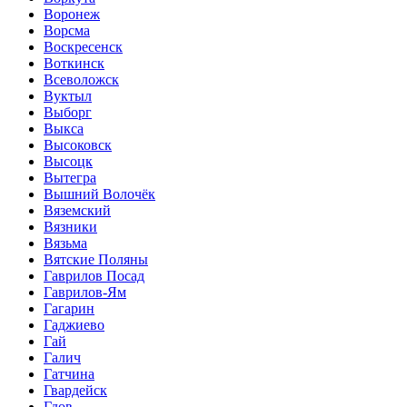
Воронеж
Ворсма
Воскресенск
Воткинск
Всеволожск
Вуктыл
Выборг
Выкса
Высоковск
Высоцк
Вытегра
Вышний Волочёк
Вяземский
Вязники
Вязьма
Вятские Поляны
Гаврилов Посад
Гаврилов-Ям
Гагарин
Гаджиево
Гай
Галич
Гатчина
Гвардейск
Гдов