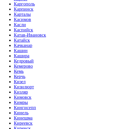
Каргополь
Карпинск
Карталы
Касимов
Касли
Каспийск
Катав-Ивановск
Катайск
Качканар
Кашин
Кашира
Кедровый
Кемерово
Кемь
Керчь
Кизел
Кизилюрт
Кизляр
Кимовск
Кимры
Кингисепп
Кинель
Кинешма
Киреевск
Киренск