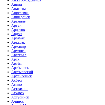
Анжеро-Судженск
Анива
Апатиты
Апрелевка
Апшеронск
Арамиль
Аргун
Ардатов
Ардон
Арзамас
Аркадак
Армавир
Армянск
Арсеньев
Арск
Артём
Артёмовск
Артёмовский
Архангельск
Асбест
Асино
Астрахань
Аткарск
Ахтубинск
Ачинск