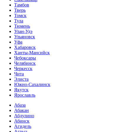
Тамбов
Тверь
Томск
Тула
Тюмень
Улан-Удэ
Ульяновск
Уфа
Хабаровск
Ханты-Мансийск
Чебоксары
Челябинск
Черкесск
Чита
Элиста
Южно-Сахалинск
Якутск
Ярославль
Абаза
Абакан
Абдулино
Абинск
Агидель
Агрыз