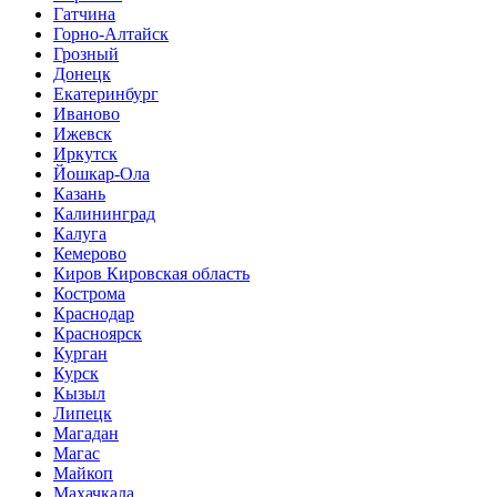
Гатчина
Горно-Алтайск
Грозный
Донецк
Екатеринбург
Иваново
Ижевск
Иркутск
Йошкар-Ола
Казань
Калининград
Калуга
Кемерово
Киров Кировская область
Кострома
Краснодар
Красноярск
Курган
Курск
Кызыл
Липецк
Магадан
Магас
Майкоп
Махачкала