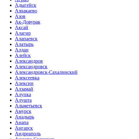
Адыгейск
Азнакаево
Азов
Ак-Довурак
Аксай
Алагир
Алапаевск
Алатырь
Алдан
Алейск
Александров
Александровск
Александровск-Сахалинский
Алексеевка
Алексин
Алзамай
Алупка
Алушта
Альметьевск
Амурск
Анадырь
Анапа
Ангарск
Андреаполь