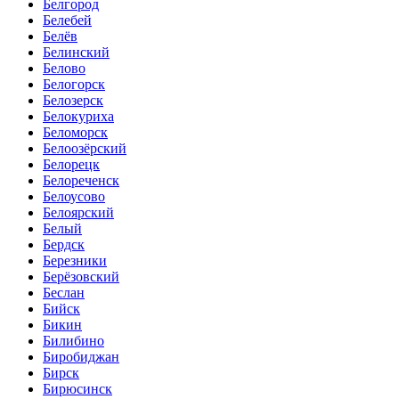
Белгород
Белебей
Белёв
Белинский
Белово
Белогорск
Белозерск
Белокуриха
Беломорск
Белоозёрский
Белорецк
Белореченск
Белоусово
Белоярский
Белый
Бердск
Березники
Берёзовский
Беслан
Бийск
Бикин
Билибино
Биробиджан
Бирск
Бирюсинск