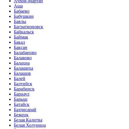
Ачхой-Мартан
Аша
Бабаево
Бабушкин
Бавлы
Багратионовск
Байкальск
Баймак
Бакал
Баксан
Балабаново
Балаково
Балахна
Балашиха
Балашов
Балей
Балтийск
Барабинск
Барнаул
Барыш
Батайск
Бахчисарай
Бежецк
Белая Калитва
Белая Холуница