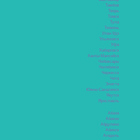
Тамбов
Тверь
Томск
Тула
Тюмень
Улан-Удэ
Ульяновск
Уфа
Хабаровск
Ханты-Мансийск
Чебоксары
Челябинск
Черкесск
Чита
Элиста
Южно-Сахалинск
Якутск
Ярославль
Абаза
Абакан
Абдулино
Абинск
Агидель