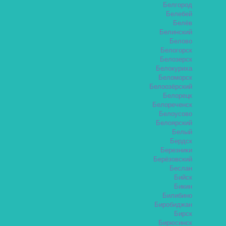
Белгород
Белебей
Белёв
Белинский
Белово
Белогорск
Белозерск
Белокуриха
Беломорск
Белоозёрский
Белорецк
Белореченск
Белоусово
Белоярский
Белый
Бердск
Березники
Берёзовский
Беслан
Бийск
Бикин
Билибино
Биробиджан
Бирск
Бирюсинск