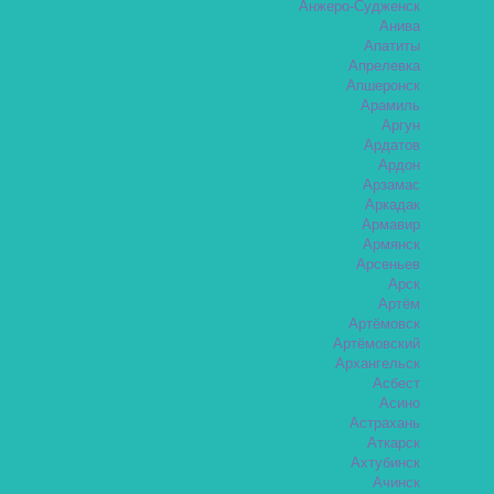
Анжеро-Судженск
Анива
Апатиты
Апрелевка
Апшеронск
Арамиль
Аргун
Ардатов
Ардон
Арзамас
Аркадак
Армавир
Армянск
Арсеньев
Арск
Артём
Артёмовск
Артёмовский
Архангельск
Асбест
Асино
Астрахань
Аткарск
Ахтубинск
Ачинск