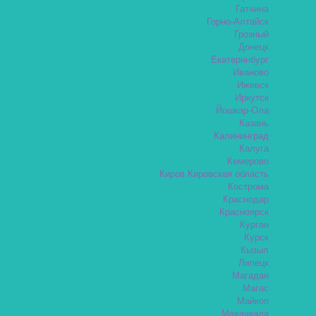
Гатчина
Горно-Алтайск
Грозный
Донецк
Екатеринбург
Иваново
Ижевск
Иркутск
Йошкар-Ола
Казань
Калининград
Калуга
Кемерово
Киров Кировская область
Кострома
Краснодар
Красноярск
Курган
Курск
Кызыл
Липецк
Магадан
Магас
Майкоп
Махачкала