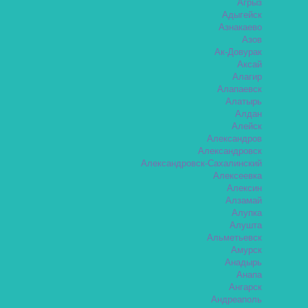
Агрыз
Адыгейск
Азнакаево
Азов
Ак-Довурак
Аксай
Алагир
Алапаевск
Алатырь
Алдан
Алейск
Александров
Александровск
Александровск-Сахалинский
Алексеевка
Алексин
Алзамай
Алупка
Алушта
Альметьевск
Амурск
Анадырь
Анапа
Ангарск
Андреаполь