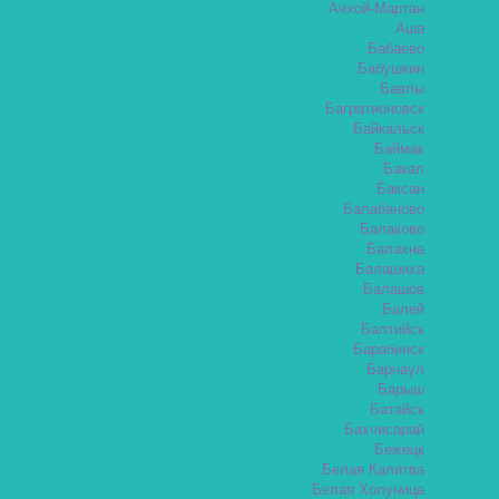
Ачхой-Мартан
Аша
Бабаево
Бабушкин
Бавлы
Багратионовск
Байкальск
Баймак
Бакал
Баксан
Балабаново
Балаково
Балахна
Балашиха
Балашов
Балей
Балтийск
Барабинск
Барнаул
Барыш
Батайск
Бахчисарай
Бежецк
Белая Калитва
Белая Холуница