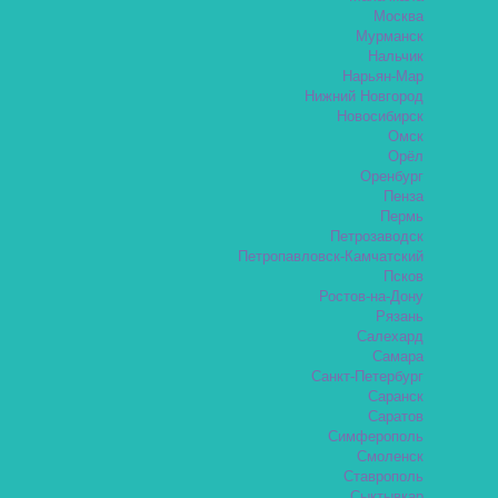
Москва
Мурманск
Нальчик
Нарьян-Мар
Нижний Новгород
Новосибирск
Омск
Орёл
Оренбург
Пенза
Пермь
Петрозаводск
Петропавловск-Камчатский
Псков
Ростов-на-Дону
Рязань
Салехард
Самара
Санкт-Петербург
Саранск
Саратов
Симферополь
Смоленск
Ставрополь
Сыктывкар