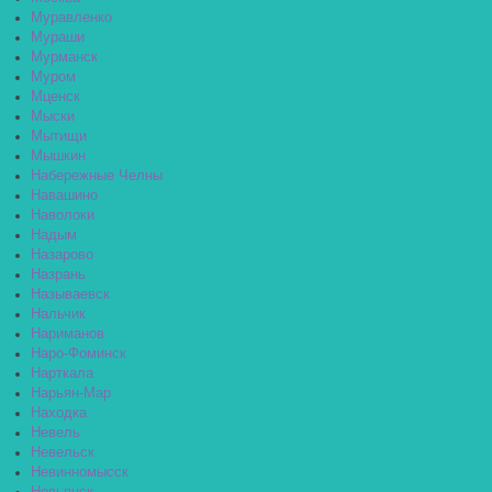
Муравленко
Мураши
Мурманск
Муром
Мценск
Мыски
Мытищи
Мышкин
Набережные Челны
Навашино
Наволоки
Надым
Назарово
Назрань
Называевск
Нальчик
Нариманов
Наро-Фоминск
Нарткала
Нарьян-Мар
Находка
Невель
Невельск
Невинномысск