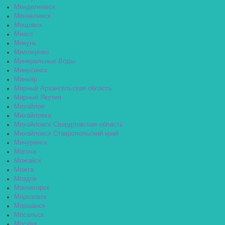
Менделеевск
Мензелинск
Мещовск
Миасс
Микунь
Миллерово
Минеральные Воды
Минусинск
Миньяр
Мирный Архангельская область
Мирный Якутия
Михайлов
Михайловка
Михайловск Свердловская область
Михайловск Ставропольский край
Мичуринск
Могоча
Можайск
Можга
Моздок
Мончегорск
Морозовск
Моршанск
Мосальск
Москва