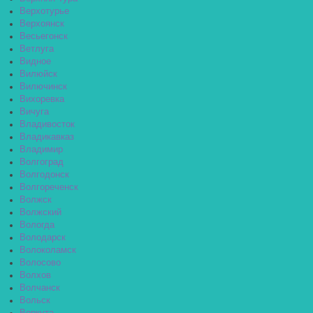
Верхотурье
Верхоянск
Весьегонск
Ветлуга
Видное
Вилюйск
Вилючинск
Вихоревка
Вичуга
Владивосток
Владикавказ
Владимир
Волгоград
Волгодонск
Волгореченск
Волжск
Волжский
Вологда
Володарск
Волоколамск
Волосово
Волхов
Волчанск
Вольск