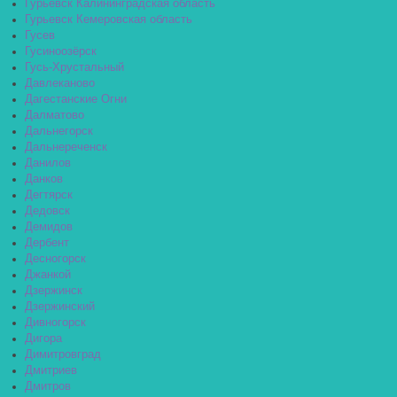
Гурьевск Калининградская область
Гурьевск Кемеровская область
Гусев
Гусиноозёрск
Гусь-Хрустальный
Давлеканово
Дагестанские Огни
Далматово
Дальнегорск
Дальнереченск
Данилов
Данков
Дегтярск
Дедовск
Демидов
Дербент
Десногорск
Джанкой
Дзержинск
Дзержинский
Дивногорск
Дигора
Димитровград
Дмитриев
Дмитров