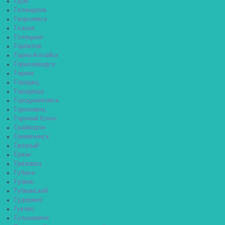
Гдов
Геленджик
Георгиевск
Глазов
Голицыно
Горбатов
Горно-Алтайск
Горнозаводск
Горняк
Городец
Городище
Городовиковск
Гороховец
Горячий Ключ
Грайворон
Гремячинск
Грозный
Грязи
Грязовец
Губаха
Губкин
Губкинский
Гудермес
Гуково
Гулькевичи