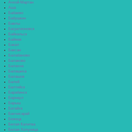
Ачхой-Мартан
Аша
Бабаево
Бабушкин
Бавлы
Багратионовск
Байкальск
Баймак
Бакал
Баксан
Балабаново
Балаково
Балахна
Балашиха
Балашов
Балей
Балтийск
Барабинск
Барнаул
Барыш
Батайск
Бахчисарай
Бежецк
Белая Калитва
Белая Холуница