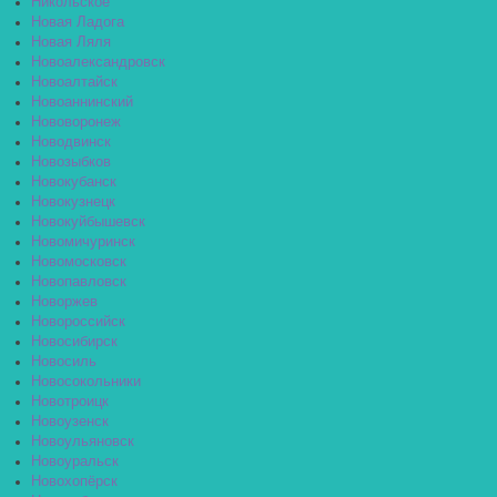
Никольское
Новая Ладога
Новая Ляля
Новоалександровск
Новоалтайск
Новоаннинский
Нововоронеж
Новодвинск
Новозыбков
Новокубанск
Новокузнецк
Новокуйбышевск
Новомичуринск
Новомосковск
Новопавловск
Новоржев
Новороссийск
Новосибирск
Новосиль
Новосокольники
Новотроицк
Новоузенск
Новоульяновск
Новоуральск
Новохопёрск