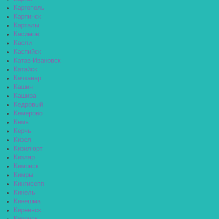
Каргополь
Карпинск
Карталы
Касимов
Касли
Каспийск
Катав-Ивановск
Катайск
Качканар
Кашин
Кашира
Кедровый
Кемерово
Кемь
Керчь
Кизел
Кизилюрт
Кизляр
Кимовск
Кимры
Кингисепп
Кинель
Кинешма
Киреевск