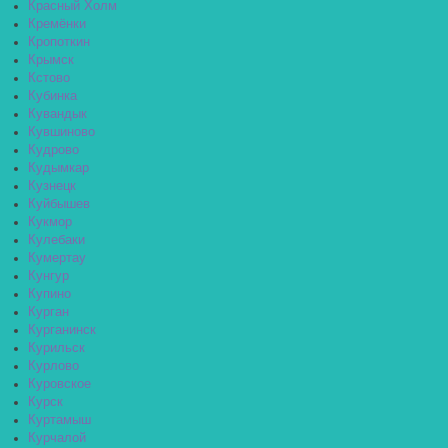
Красный Холм
Кремёнки
Кропоткин
Крымск
Кстово
Кубинка
Кувандык
Кувшиново
Кудрово
Кудымкар
Кузнецк
Куйбышев
Кукмор
Кулебаки
Кумертау
Кунгур
Купино
Курган
Курганинск
Курильск
Курлово
Куровское
Курск
Куртамыш
Курчалой