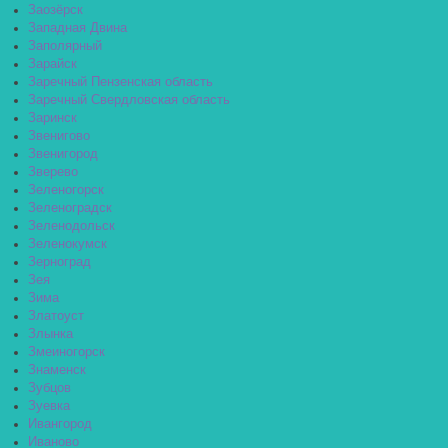
Заозёрск
Западная Двина
Заполярный
Зарайск
Заречный Пензенская область
Заречный Свердловская область
Заринск
Звенигово
Звенигород
Зверево
Зеленогорск
Зеленоградск
Зеленодольск
Зеленокумск
Зерноград
Зея
Зима
Златоуст
Злынка
Змеиногорск
Знаменск
Зубцов
Зуевка
Ивангород
Иваново