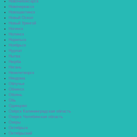
Новочебоксарск
Новочеркасск
Новошахтинск
Новый Оскол
Новый Уренгой
Ногинск
Нолинск
Норильск
Ноябрьск
Нурлат
Нытва
Нюрба
Нягань
Нязелетворск
Няндома
Облучье
Обнинск
Обоянь
Обь
Одинцово
Озёрск Калининградская область
Озерск Челябинская область
Озеры
Октябрьск
Октябрьский