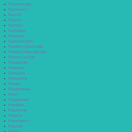
Калининград
Калининск
Калтан
Калуга
Калязин
Камбарка
Каменка
Каменногорск
Каменск-Уральский
Каменск-Шахтинский
Камень-на-Оби
Камешково
Камызяк
Камышин
Камышлов
Канаш
Кандалакша
Канск
Карабаново
Карабаш
Карабулак
Карасук
Карачаевск
Карачев
Каргат