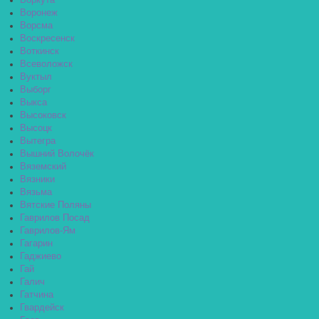
Воркута
Воронеж
Ворсма
Воскресенск
Воткинск
Всеволожск
Вуктыл
Выборг
Выкса
Высоковск
Высоцк
Вытегра
Вышний Волочёк
Вяземский
Вязники
Вязьма
Вятские Поляны
Гаврилов Посад
Гаврилов-Ям
Гагарин
Гаджиево
Гай
Галич
Гатчина
Гвардейск