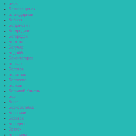
Бирюч
Благовещенск
Благодарный
Бобров
Богданович
Богородицк
Богородск
Боготол
Богучар
Бодайбо
Бокситогорск
Болгар
Бологое
Болотное
Болохово
Болхов
Большой Камень
Бор
Борзя
Борисоглебск
Боровичи
Боровск
Бородино
Братск
Бронницы