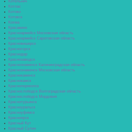
Котельнич
Котлас
Котово
Котовск
Кохма
Красавино
Красноармейск Московская область
Красноармейск Саратовская область
Красновишерск
Красногорск
Краснодар
Краснозаводск
Краснознаменск Калининградская область
Краснознаменск Московская область
Краснокаменск
Краснокамск
Красноперекопск
Краснослободск Волгоградская область
Краснослободск Мордовия
Краснотурьинск
Красноуральск
Красноуфимск
Красноярск
Красный Кут
Красный Сулин