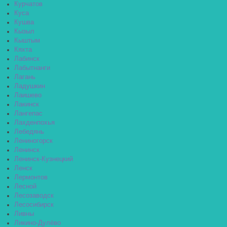
Курчатов
Куса
Кушва
Кызыл
Кыштым
Кяхта
Лабинск
Лабытнанги
Лагань
Ладушкин
Лаишево
Лакинск
Лангепас
Лахденпохья
Лебедянь
Лениногорск
Ленинск
Ленинск-Кузнецкий
Ленск
Лермонтов
Лесной
Лесозаводск
Лесосибирск
Ливны
Ликино-Дулёво