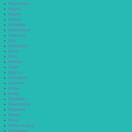
Ивантеевка
Ивдель
Игарка
Ижевск
Избербаш
Изобильный
Иланский
Инза
Иннополис
Инсар
Инта
Ипатово
Ирбит
Иркутск
Исилькуль
Искитим
Истра
Ишим
Ишимбай
Йошкар-Ола
Кадников
Казань
Калач
Калач-на-Дону
Калачинск