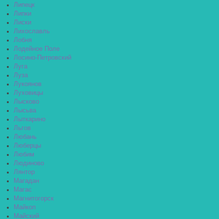
Липецк
Липки
Лиски
Лихославль
Лобня
Лодейное Поле
Лосино-Петровский
Луга
Луза
Лукоянов
Луховицы
Лысково
Лысьва
Лыткарино
Льгов
Любань
Люберцы
Любим
Людиново
Лянтор
Магадан
Магас
Магнитогорск
Майкоп
Майский