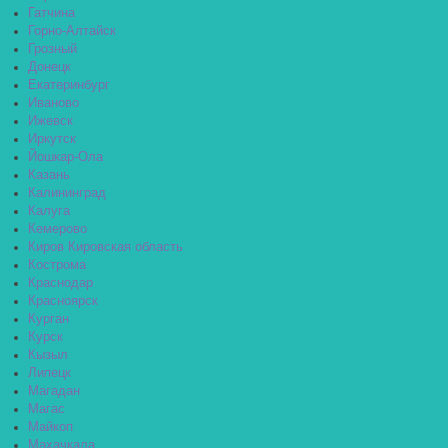
Гатчина
Горно-Алтайск
Грозный
Донецк
Екатеринбург
Иваново
Ижевск
Иркутск
Йошкар-Ола
Казань
Калининград
Калуга
Кемерово
Киров Кировская область
Кострома
Краснодар
Красноярск
Курган
Курск
Кызыл
Липецк
Магадан
Магас
Майкоп
Махачкала