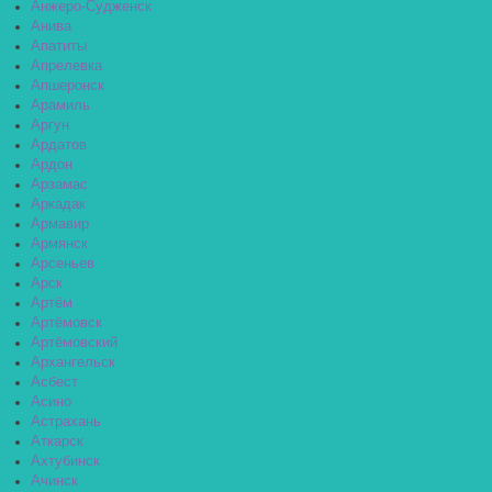
Анжеро-Судженск
Анива
Апатиты
Апрелевка
Апшеронск
Арамиль
Аргун
Ардатов
Ардон
Арзамас
Аркадак
Армавир
Армянск
Арсеньев
Арск
Артём
Артёмовск
Артёмовский
Архангельск
Асбест
Асино
Астрахань
Аткарск
Ахтубинск
Ачинск