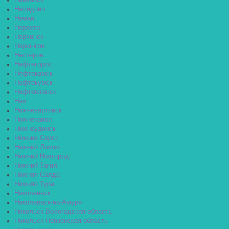
Невьянск
Нелидово
Неман
Нерехта
Нерчинск
Нерюнгри
Нестеров
Нефтегорск
Нефтекамск
Нефтекумск
Нефтеюганск
Нея
Нижневартовск
Нижнекамск
Нижнеудинск
Нижние Серги
Нижний Ломов
Нижний Новгород
Нижний Тагил
Нижняя Салда
Нижняя Тура
Николаевск
Николаевск-на-Амуре
Никольск Вологодская область
Никольск Пензенская область