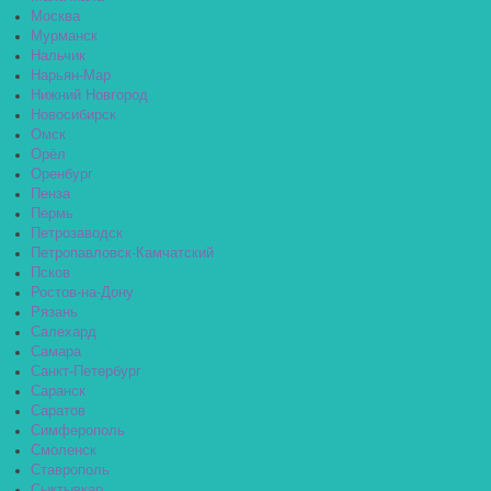
Москва
Мурманск
Нальчик
Нарьян-Мар
Нижний Новгород
Новосибирск
Омск
Орёл
Оренбург
Пенза
Пермь
Петрозаводск
Петропавловск-Камчатский
Псков
Ростов-на-Дону
Рязань
Салехард
Самара
Санкт-Петербург
Саранск
Саратов
Симферополь
Смоленск
Ставрополь
Сыктывкар