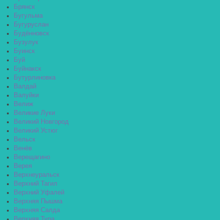
Брянск
Бугульма
Бугуруслан
Будённовск
Бузулук
Буинск
Буй
Буйнакск
Бутурлиновка
Валдай
Валуйки
Велиж
Великие Луки
Великий Новгород
Великий Устюг
Вельск
Венёв
Верещагино
Верея
Верхнеуральск
Верхний Тагил
Верхний Уфалей
Верхняя Пышма
Верхняя Салда
Верхняя Тура