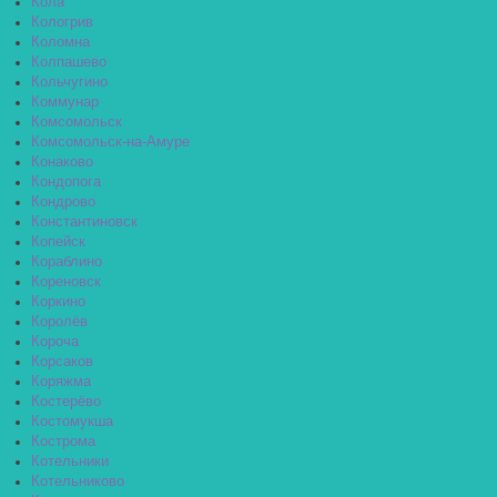
Кола
Кологрив
Коломна
Колпашево
Кольчугино
Коммунар
Комсомольск
Комсомольск-на-Амуре
Конаково
Кондопога
Кондрово
Константиновск
Копейск
Кораблино
Кореновск
Коркино
Королёв
Короча
Корсаков
Коряжма
Костерёво
Костомукша
Кострома
Котельники
Котельниково