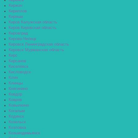
Киренск
Киржач
Кириллов
Кириши
Киров Калужская область
Киров Кировская область
Кировград
Кирово-Чепецк
Кировск Ленинградская область
Кировск Мурманская область
Кирс
Кирсанов
Киселёвск
Кисловодск
Клин
Клинцы
Княгинино
Ковдор
Ковров
Ковылкино
Когалым
Кодинск
Козельск
Козловка
Козьмодемьянск