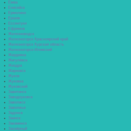
Емва
Енисейск
Ермолино
Ершов
Ессентуки
Ефремов
Железноводск
Железногорск Красноярский край
Железногорск Курская область
Железногорск-Илимский
Жердевка
Жигулёвск
Жиздра
Жирновск
Жуков
Жуковка
Жуковский
Завитинск
Заводоуковск
Заволжск
Заволжье
Задонск
Заинск
Закаменск
Заозёрный