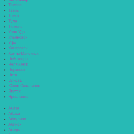
Тамбов
Тверь
Томск
Тула
Тюмень
Улан-Удэ
Ульяновск
Уфа
Хабаровск
Ханты-Мансийск
Чебоксары
Челябинск
Черкесск
Чита
Элиста
Южно-Сахалинск
Якутск
Ярославль
Абаза
Абакан
Абдулино
Абинск
Агидель