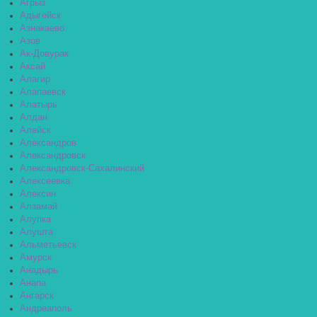
Агрыз
Адыгейск
Азнакаево
Азов
Ак-Довурак
Аксай
Алагир
Алапаевск
Алатырь
Алдан
Алейск
Александров
Александровск
Александровск-Сахалинский
Алексеевка
Алексин
Алзамай
Алупка
Алушта
Альметьевск
Амурск
Анадырь
Анапа
Ангарск
Андреаполь