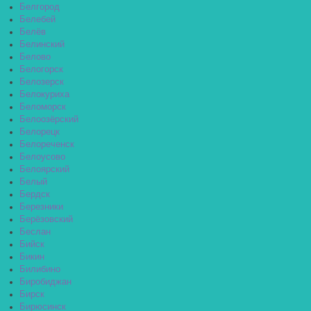
Белгород
Белебей
Белёв
Белинский
Белово
Белогорск
Белозерск
Белокуриха
Беломорск
Белоозёрский
Белорецк
Белореченск
Белоусово
Белоярский
Белый
Бердск
Березники
Берёзовский
Беслан
Бийск
Бикин
Билибино
Биробиджан
Бирск
Бирюсинск