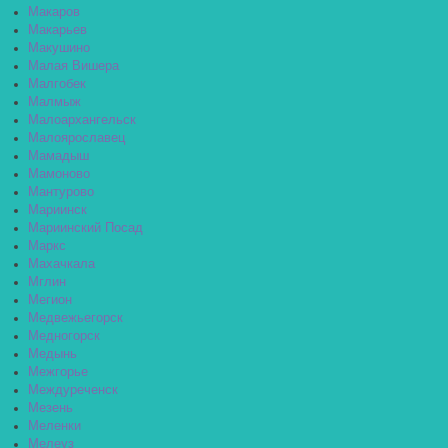
Макаров
Макарьев
Макушино
Малая Вишера
Малгобек
Малмыж
Малоархангельск
Малоярославец
Мамадыш
Мамоново
Мантурово
Мариинск
Мариинский Посад
Маркс
Махачкала
Мглин
Мегион
Медвежьегорск
Медногорск
Медынь
Межгорье
Междуреченск
Мезень
Меленки
Мелеуз