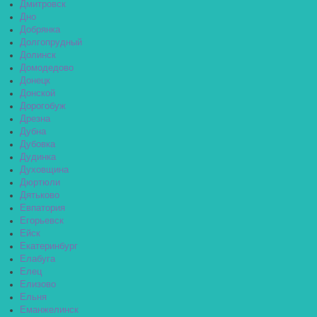
Дмитровск
Дно
Добрянка
Долгопрудный
Долинск
Домодедово
Донецк
Донской
Дорогобуж
Дрезна
Дубна
Дубовка
Дудинка
Духовщина
Дюртюли
Дятьково
Евпатория
Егорьевск
Ейск
Екатеринбург
Елабуга
Елец
Елизово
Ельня
Еманжелинск