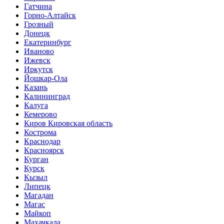
Гатчина
Горно-Алтайск
Грозный
Донецк
Екатеринбург
Иваново
Ижевск
Иркутск
Йошкар-Ола
Казань
Калининград
Калуга
Кемерово
Киров Кировская область
Кострома
Краснодар
Красноярск
Курган
Курск
Кызыл
Липецк
Магадан
Магас
Майкоп
Махачкала