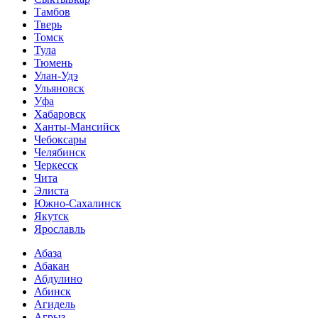
Тамбов
Тверь
Томск
Тула
Тюмень
Улан-Удэ
Ульяновск
Уфа
Хабаровск
Ханты-Мансийск
Чебоксары
Челябинск
Черкесск
Чита
Элиста
Южно-Сахалинск
Якутск
Ярославль
Абаза
Абакан
Абдулино
Абинск
Агидель
Агрыз