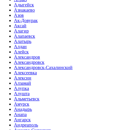
Адыгейск
Азнакаево
Азов
Ак-Довурак
Аксай
Алагир
Алапаевск
Алатырь
Алдан
Алейск
Александров
Александровск
Александровск-Сахалинский
Алексеевка
Алексин
Алзамай
Алупка
Алушта
Альметьевск
Амурск
Анадырь
Анапа
Ангарск
Андреаполь