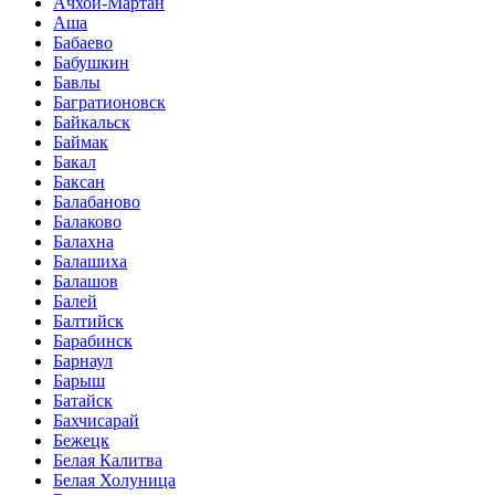
Ачхой-Мартан
Аша
Бабаево
Бабушкин
Бавлы
Багратионовск
Байкальск
Баймак
Бакал
Баксан
Балабаново
Балаково
Балахна
Балашиха
Балашов
Балей
Балтийск
Барабинск
Барнаул
Барыш
Батайск
Бахчисарай
Бежецк
Белая Калитва
Белая Холуница