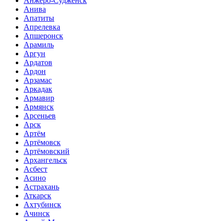
Анжеро-Судженск
Анива
Апатиты
Апрелевка
Апшеронск
Арамиль
Аргун
Ардатов
Ардон
Арзамас
Аркадак
Армавир
Армянск
Арсеньев
Арск
Артём
Артёмовск
Артёмовский
Архангельск
Асбест
Асино
Астрахань
Аткарск
Ахтубинск
Ачинск