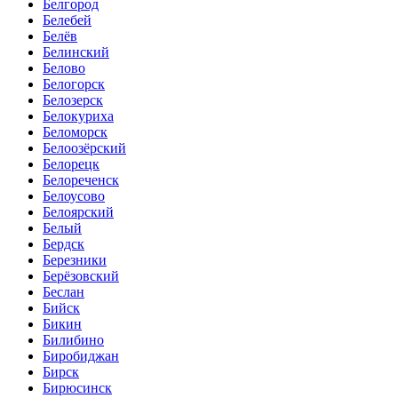
Белгород
Белебей
Белёв
Белинский
Белово
Белогорск
Белозерск
Белокуриха
Беломорск
Белоозёрский
Белорецк
Белореченск
Белоусово
Белоярский
Белый
Бердск
Березники
Берёзовский
Беслан
Бийск
Бикин
Билибино
Биробиджан
Бирск
Бирюсинск