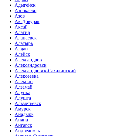
Адыгейск
Азнакаево
Азов
Ак-Довурак
Аксай
Алагир
Алапаевск
Алатырь
Алдан
Алейск
Александров
Александровск
Александровск-Сахалинский
Алексеевка
Алексин
Алзамай
Алупка
Алушта
Альметьевск
Амурск
Анадырь
Анапа
Ангарск
Андреаполь