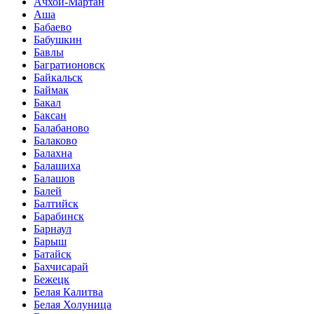
Ачхой-Мартан
Аша
Бабаево
Бабушкин
Бавлы
Багратионовск
Байкальск
Баймак
Бакал
Баксан
Балабаново
Балаково
Балахна
Балашиха
Балашов
Балей
Балтийск
Барабинск
Барнаул
Барыш
Батайск
Бахчисарай
Бежецк
Белая Калитва
Белая Холуница