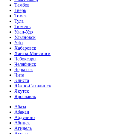
Тамбов
Тверь
Томск
Тула
Тюмень
Улан-Удэ
Ульяновск
Уфа
Хабаровск
Ханты-Мансийск
Чебоксары
Челябинск
Черкесск
Чита
Элиста
Южно-Сахалинск
Якутск
Ярославль
Абаза
Абакан
Абдулино
Абинск
Агидель
Агрыз