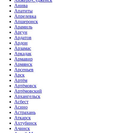
Анжеро-Судженск
Анива
Апатиты
Апрелевка
Апшеронск
Арамиль
Аргун
Ардатов
Ардон
Арзамас
Аркадак
Армавир
Армянск
Арсеньев
Арск
Артём
Артёмовск
Артёмовский
Архангельск
Асбест
Асино
Астрахань
Аткарск
Ахтубинск
Ачинск