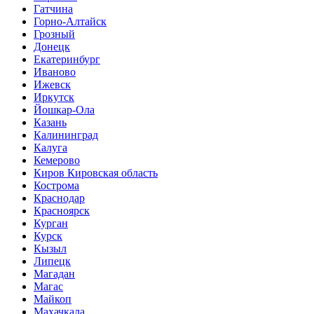
Гатчина
Горно-Алтайск
Грозный
Донецк
Екатеринбург
Иваново
Ижевск
Иркутск
Йошкар-Ола
Казань
Калининград
Калуга
Кемерово
Киров Кировская область
Кострома
Краснодар
Красноярск
Курган
Курск
Кызыл
Липецк
Магадан
Магас
Майкоп
Махачкала