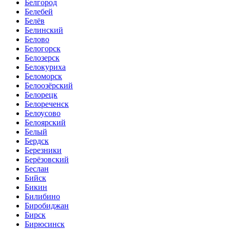
Белгород
Белебей
Белёв
Белинский
Белово
Белогорск
Белозерск
Белокуриха
Беломорск
Белоозёрский
Белорецк
Белореченск
Белоусово
Белоярский
Белый
Бердск
Березники
Берёзовский
Беслан
Бийск
Бикин
Билибино
Биробиджан
Бирск
Бирюсинск