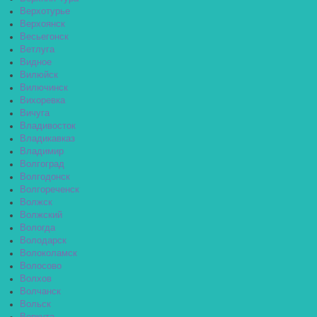
Верхотурье
Верхоянск
Весьегонск
Ветлуга
Видное
Вилюйск
Вилючинск
Вихоревка
Вичуга
Владивосток
Владикавказ
Владимир
Волгоград
Волгодонск
Волгореченск
Волжск
Волжский
Вологда
Володарск
Волоколамск
Волосово
Волхов
Волчанск
Вольск