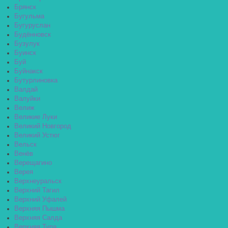
Брянск
Бугульма
Бугуруслан
Будённовск
Бузулук
Буинск
Буй
Буйнакск
Бутурлиновка
Валдай
Валуйки
Велиж
Великие Луки
Великий Новгород
Великий Устюг
Вельск
Венёв
Верещагино
Верея
Верхнеуральск
Верхний Тагил
Верхний Уфалей
Верхняя Пышма
Верхняя Салда
Верхняя Тура