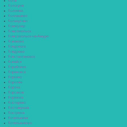
Кола
Кологрив
Коломна
Колпашево
Кольчугино
Коммунар
Комсомольск
Комсомольск-на-Амуре
Конаково
Кондопога
Кондрово
Константиновск
Копейск
Кораблино
Кореновск
Коркино
Королёв
Короча
Корсаков
Коряжма
Костерёво
Костомукша
Кострома
Котельники
Котельниково