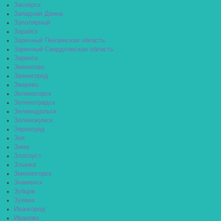
Заозёрск
Западная Двина
Заполярный
Зарайск
Заречный Пензенская область
Заречный Свердловская область
Заринск
Звенигово
Звенигород
Зверево
Зеленогорск
Зеленоградск
Зеленодольск
Зеленокумск
Зерноград
Зея
Зима
Златоуст
Злынка
Змеиногорск
Знаменск
Зубцов
Зуевка
Ивангород
Иваново