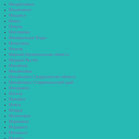
Менделеевск
Мензелинск
Мещовск
Миасс
Микунь
Миллерово
Минеральные Воды
Минусинск
Миньяр
Мирный Архангельская область
Мирный Якутия
Михайлов
Михайловка
Михайловск Свердловская область
Михайловск Ставропольский край
Мичуринск
Могоча
Можайск
Можга
Моздок
Мончегорск
Морозовск
Моршанск
Мосальск
Москва