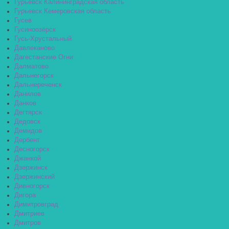
Гурьевск Калининградская область
Гурьевск Кемеровская область
Гусев
Гусиноозёрск
Гусь-Хрустальный
Давлеканово
Дагестанские Огни
Далматово
Дальнегорск
Дальнереченск
Данилов
Данков
Дегтярск
Дедовск
Демидов
Дербент
Десногорск
Джанкой
Дзержинск
Дзержинский
Дивногорск
Дигора
Димитровград
Дмитриев
Дмитров