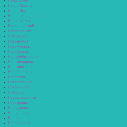
Никольское
Новая Ладога
Новая Ляля
Новоалександровск
Новоалтайск
Новоаннинский
Нововоронеж
Новодвинск
Новозыбков
Новокубанск
Новокузнецк
Новокуйбышевск
Новомичуринск
Новомосковск
Новопавловск
Новоржев
Новороссийск
Новосибирск
Новосиль
Новосокольники
Новотроицк
Новоузенск
Новоульяновск
Новоуральск
Новохопёрск