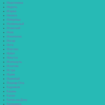
Ивантеевка
Ивдель
Игарка
Ижевск
Избербаш
Изобильный
Иланский
Инза
Иннополис
Инсар
Инта
Ипатово
Ирбит
Иркутск
Исилькуль
Искитим
Истра
Ишим
Ишимбай
Йошкар-Ола
Кадников
Казань
Калач
Калач-на-Дону
Калачинск