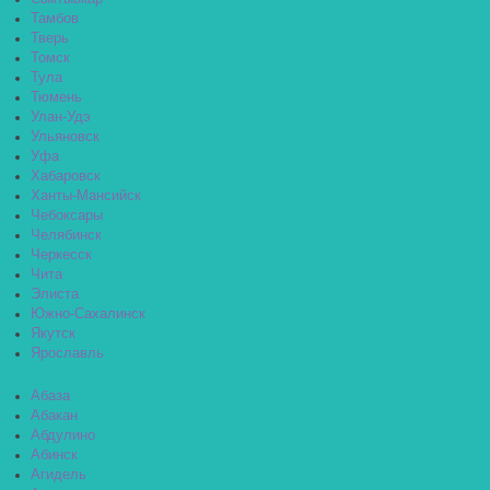
Тамбов
Тверь
Томск
Тула
Тюмень
Улан-Удэ
Ульяновск
Уфа
Хабаровск
Ханты-Мансийск
Чебоксары
Челябинск
Черкесск
Чита
Элиста
Южно-Сахалинск
Якутск
Ярославль
Абаза
Абакан
Абдулино
Абинск
Агидель