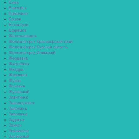
Емва
Енисейск
Ермолино
Ершов
Ессентуки
Ефремов
Железноводск
Железногорск Красноярский край
Железногорск Курская область
Железногорск-Илимский
Жердевка
Жигулёвск
Жиздра
Жирновск
Жуков
Жуковка
Жуковский
Завитинск
Заводоуковск
Заволжск
Заволжье
Задонск
Заинск
Закаменск
Заозёрный