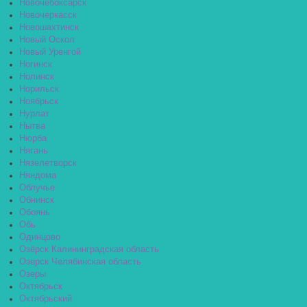
Новочебоксарск
Новочеркасск
Новошахтинск
Новый Оскол
Новый Уренгой
Ногинск
Нолинск
Норильск
Ноябрьск
Нурлат
Нытва
Нюрба
Нягань
Нязелетворск
Няндома
Облучье
Обнинск
Обоянь
Обь
Одинцово
Озёрск Калининградская область
Озерск Челябинская область
Озеры
Октябрьск
Октябрьский