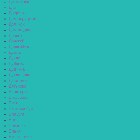
Дмитровск
Дно
Добрянка
Долгопрудный
Долинск
Домодедово
Донецк
Донской
Дорогобуж
Дрезна
Дубна
Дубовка
Дудинка
Духовщина
Дюртюли
Дятьково
Евпатория
Егорьевск
Ейск
Екатеринбург
Елабуга
Елец
Елизово
Ельня
Еманжелинск