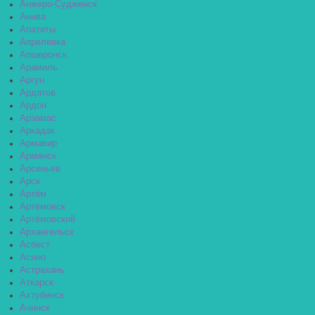
Анжеро-Судженск
Анива
Апатиты
Апрелевка
Апшеронск
Арамиль
Аргун
Ардатов
Ардон
Арзамас
Аркадак
Армавир
Армянск
Арсеньев
Арск
Артём
Артёмовск
Артёмовский
Архангельск
Асбест
Асино
Астрахань
Аткарск
Ахтубинск
Ачинск