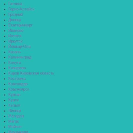
Гатчина
Горно-Алтайск
Грозный
Донецк
Екатеринбург
Иваново
Ижевск
Иркутск
Йошкар-Ола
Казань
Калининград
Калуга
Кемерово
Киров Кировская область
Кострома
Краснодар
Красноярск
Курган
Курск
Кызыл
Липецк
Магадан
Магас
Майкоп
Махачкала