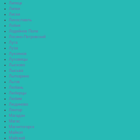
Липецк
Липки
Лиски
Лихославль
Лобня
Лодейное Поле
Лосино-Петровский
Луга
Луза
Лукоянов
Луховицы
Лысково
Лысьва
Лыткарино
Льгов
Любань
Люберцы
Любим
Людиново
Лянтор
Магадан
Магас
Магнитогорск
Майкоп
Майский