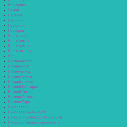
Невьянск
Нелидово
Неман
Нерехта
Нерчинск
Нерюнгри
Нестеров
Нефтегорск
Нефтекамск
Нефтекумск
Нефтеюганск
Нея
Нижневартовск
Нижнекамск
Нижнеудинск
Нижние Серги
Нижний Ломов
Нижний Новгород
Нижний Тагил
Нижняя Салда
Нижняя Тура
Николаевск
Николаевск-на-Амуре
Никольск Вологодская область
Никольск Пензенская область