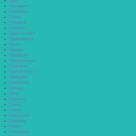
Гдов
Геленджик
Георгиевск
Глазов
Голицыно
Горбатов
Горно-Алтайск
Горнозаводск
Горняк
Городец
Городище
Городовиковск
Гороховец
Горячий Ключ
Грайворон
Гремячинск
Грозный
Грязи
Грязовец
Губаха
Губкин
Губкинский
Гудермес
Гуково
Гулькевичи