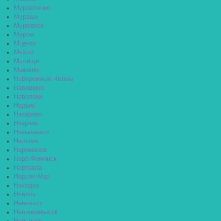
Муравленко
Мураши
Мурманск
Муром
Мценск
Мыски
Мытищи
Мышкин
Набережные Челны
Навашино
Наволоки
Надым
Назарово
Назрань
Называевск
Нальчик
Нариманов
Наро-Фоминск
Нарткала
Нарьян-Мар
Находка
Невель
Невельск
Невинномысск