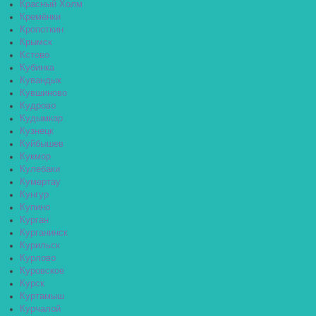
Красный Холм
Кремёнки
Кропоткин
Крымск
Кстово
Кубинка
Кувандык
Кувшиново
Кудрово
Кудымкар
Кузнецк
Куйбышев
Кукмор
Кулебаки
Кумертау
Кунгур
Купино
Курган
Курганинск
Курильск
Курлово
Куровское
Курск
Куртамыш
Курчалой