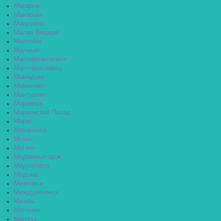
Макаров
Макарьев
Макушино
Малая Вишера
Малгобек
Малмыж
Малоархангельск
Малоярославец
Мамадыш
Мамоново
Мантурово
Мариинск
Мариинский Посад
Маркс
Махачкала
Мглин
Мегион
Медвежьегорск
Медногорск
Медынь
Межгорье
Междуреченск
Мезень
Меленки
Мелеуз