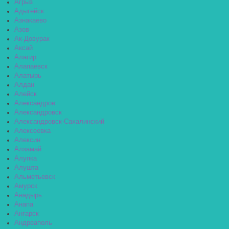
Агрыз
Адыгейск
Азнакаево
Азов
Ак-Довурак
Аксай
Алагир
Алапаевск
Алатырь
Алдан
Алейск
Александров
Александровск
Александровск-Сахалинский
Алексеевка
Алексин
Алзамай
Алупка
Алушта
Альметьевск
Амурск
Анадырь
Анапа
Ангарск
Андреаполь