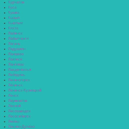
Курчатов
Куса
Кушва
Кызыл
Кыштым
Кяхта
Лабинск
Лабытнанги
Лагань
Ладушкин
Лаишево
Лакинск
Лангепас
Лахденпохья
Лебедянь
Лениногорск
Ленинск
Ленинск-Кузнецкий
Ленск
Лермонтов
Лесной
Лесозаводск
Лесосибирск
Ливны
Ликино-Дулёво