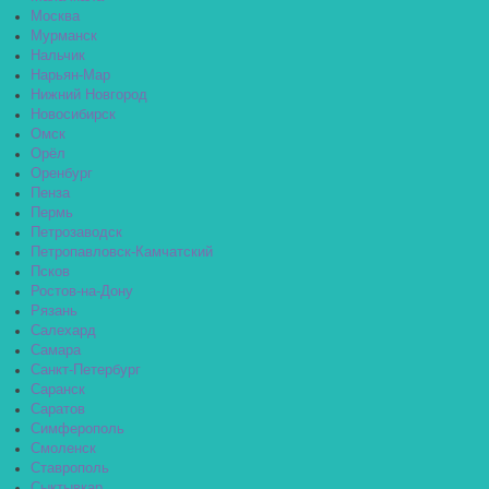
Москва
Мурманск
Нальчик
Нарьян-Мар
Нижний Новгород
Новосибирск
Омск
Орёл
Оренбург
Пенза
Пермь
Петрозаводск
Петропавловск-Камчатский
Псков
Ростов-на-Дону
Рязань
Салехард
Самара
Санкт-Петербург
Саранск
Саратов
Симферополь
Смоленск
Ставрополь
Сыктывкар