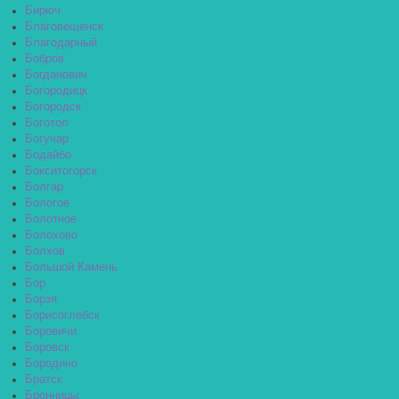
Бирюч
Благовещенск
Благодарный
Бобров
Богданович
Богородицк
Богородск
Боготол
Богучар
Бодайбо
Бокситогорск
Болгар
Бологое
Болотное
Болохово
Болхов
Большой Камень
Бор
Борзя
Борисоглебск
Боровичи
Боровск
Бородино
Братск
Бронницы