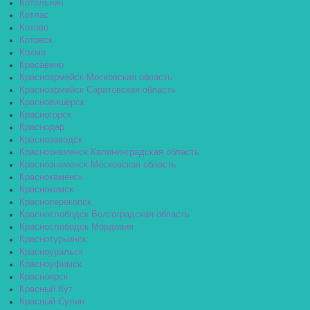
Котельнич
Котлас
Котово
Котовск
Кохма
Красавино
Красноармейск Московская область
Красноармейск Саратовская область
Красновишерск
Красногорск
Краснодар
Краснозаводск
Краснознаменск Калининградская область
Краснознаменск Московская область
Краснокаменск
Краснокамск
Красноперекопск
Краснослободск Волгоградская область
Краснослободск Мордовия
Краснотурьинск
Красноуральск
Красноуфимск
Красноярск
Красный Кут
Красный Сулин