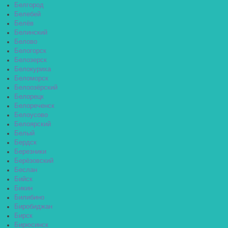
Белгород
Белебей
Белёв
Белинский
Белово
Белогорск
Белозерск
Белокуриха
Беломорск
Белоозёрский
Белорецк
Белореченск
Белоусово
Белоярский
Белый
Бердск
Березники
Берёзовский
Беслан
Бийск
Бикин
Билибино
Биробиджан
Бирск
Бирюсинск