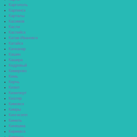
Каргополь
Карпинск
Карталы
Касимов
Касли
Каспийск
Катав-Ивановск
Катайск
Качканар
Кашин
Кашира
Кедровый
Кемерово
Кемь
Керчь
Кизел
Кизилюрт
Кизляр
Кимовск
Кимры
Кингисепп
Кинель
Кинешма
Киреевск