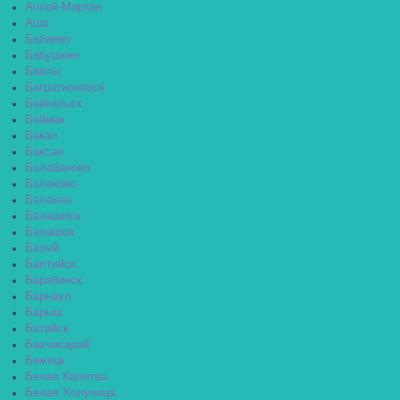
Ачхой-Мартан
Аша
Бабаево
Бабушкин
Бавлы
Багратионовск
Байкальск
Баймак
Бакал
Баксан
Балабаново
Балаково
Балахна
Балашиха
Балашов
Балей
Балтийск
Барабинск
Барнаул
Барыш
Батайск
Бахчисарай
Бежецк
Белая Калитва
Белая Холуница