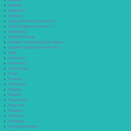
Киренск
Киржач
Кириллов
Кириши
Киров Калужская область
Киров Кировская область
Кировград
Кирово-Чепецк
Кировск Ленинградская область
Кировск Мурманская область
Кирс
Кирсанов
Киселёвск
Кисловодск
Клин
Клинцы
Княгинино
Ковдор
Ковров
Ковылкино
Когалым
Кодинск
Козельск
Козловка
Козьмодемьянск