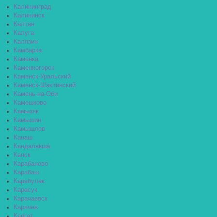
Калининград
Калининск
Калтан
Калуга
Калязин
Камбарка
Каменка
Каменногорск
Каменск-Уральский
Каменск-Шахтинский
Камень-на-Оби
Камешково
Камызяк
Камышин
Камышлов
Канаш
Кандалакша
Канск
Карабаново
Карабаш
Карабулак
Карасук
Карачаевск
Карачев
Каргат