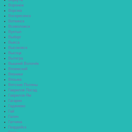
Воркута
Воронеж
Ворсма
Воскресенск
Воткинск
Всеволожск
Вуктыл
Выборг
Выкса
Высоковск
Высоцк
Вытегра
Вышний Волочёк
Вяземский
Вязники
Вязьма
Вятские Поляны
Гаврилов Посад
Гаврилов-Ям
Гагарин
Гаджиево
Гай
Галич
Гатчина
Гвардейск