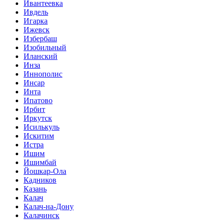
Ивантеевка
Ивдель
Игарка
Ижевск
Избербаш
Изобильный
Иланский
Инза
Иннополис
Инсар
Инта
Ипатово
Ирбит
Иркутск
Исилькуль
Искитим
Истра
Ишим
Ишимбай
Йошкар-Ола
Кадников
Казань
Калач
Калач-на-Дону
Калачинск