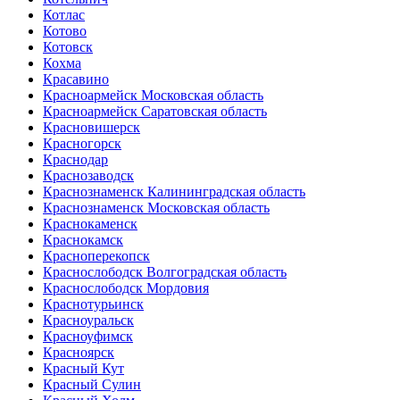
Котлас
Котово
Котовск
Кохма
Красавино
Красноармейск Московская область
Красноармейск Саратовская область
Красновишерск
Красногорск
Краснодар
Краснозаводск
Краснознаменск Калининградская область
Краснознаменск Московская область
Краснокаменск
Краснокамск
Красноперекопск
Краснослободск Волгоградская область
Краснослободск Мордовия
Краснотурьинск
Красноуральск
Красноуфимск
Красноярск
Красный Кут
Красный Сулин