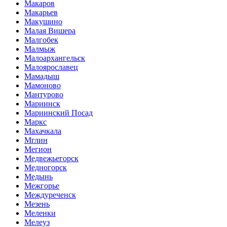
Макаров
Макарьев
Макушино
Малая Вишера
Малгобек
Малмыж
Малоархангельск
Малоярославец
Мамадыш
Мамоново
Мантурово
Мариинск
Мариинский Посад
Маркс
Махачкала
Мглин
Мегион
Медвежьегорск
Медногорск
Медынь
Межгорье
Междуреченск
Мезень
Меленки
Мелеуз