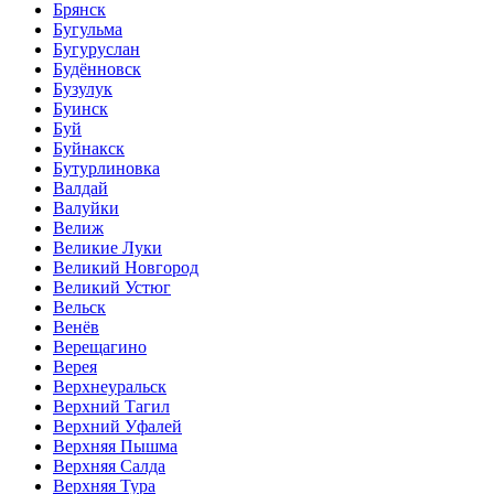
Брянск
Бугульма
Бугуруслан
Будённовск
Бузулук
Буинск
Буй
Буйнакск
Бутурлиновка
Валдай
Валуйки
Велиж
Великие Луки
Великий Новгород
Великий Устюг
Вельск
Венёв
Верещагино
Верея
Верхнеуральск
Верхний Тагил
Верхний Уфалей
Верхняя Пышма
Верхняя Салда
Верхняя Тура