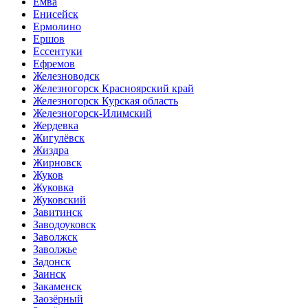
Емва
Енисейск
Ермолино
Ершов
Ессентуки
Ефремов
Железноводск
Железногорск Красноярский край
Железногорск Курская область
Железногорск-Илимский
Жердевка
Жигулёвск
Жиздра
Жирновск
Жуков
Жуковка
Жуковский
Завитинск
Заводоуковск
Заволжск
Заволжье
Задонск
Заинск
Закаменск
Заозёрный