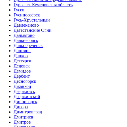
Гурьевск Кемеровская область
Гусев
Гусиноозёрск
Гусь-Хрустальный
Давлеканово
Дагестанские Огни
Далматово
Дальнегорск
Дальнереченск
Данилов
Данков
Дегтярск
Дедовск
Демидов
Дербент
Десногорск
Джанкой
Дзержинск
Дзержинский
Дивногорск
Дигора
Димитровград
Дмитриев
Дмитров