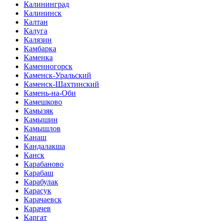
Калининград
Калининск
Калтан
Калуга
Калязин
Камбарка
Каменка
Каменногорск
Каменск-Уральский
Каменск-Шахтинский
Камень-на-Оби
Камешково
Камызяк
Камышин
Камышлов
Канаш
Кандалакша
Канск
Карабаново
Карабаш
Карабулак
Карасук
Карачаевск
Карачев
Каргат