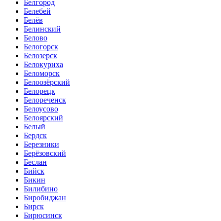
Белгород
Белебей
Белёв
Белинский
Белово
Белогорск
Белозерск
Белокуриха
Беломорск
Белоозёрский
Белорецк
Белореченск
Белоусово
Белоярский
Белый
Бердск
Березники
Берёзовский
Беслан
Бийск
Бикин
Билибино
Биробиджан
Бирск
Бирюсинск