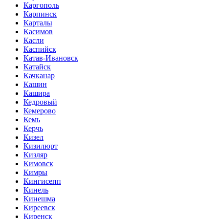
Каргополь
Карпинск
Карталы
Касимов
Касли
Каспийск
Катав-Ивановск
Катайск
Качканар
Кашин
Кашира
Кедровый
Кемерово
Кемь
Керчь
Кизел
Кизилюрт
Кизляр
Кимовск
Кимры
Кингисепп
Кинель
Кинешма
Киреевск
Киренск