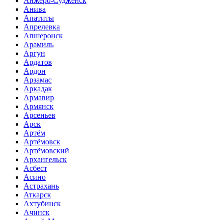
Анжеро-Судженск
Анива
Апатиты
Апрелевка
Апшеронск
Арамиль
Аргун
Ардатов
Ардон
Арзамас
Аркадак
Армавир
Армянск
Арсеньев
Арск
Артём
Артёмовск
Артёмовский
Архангельск
Асбест
Асино
Астрахань
Аткарск
Ахтубинск
Ачинск