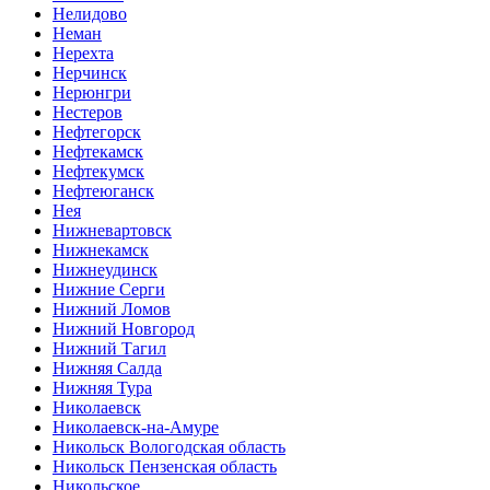
Нелидово
Неман
Нерехта
Нерчинск
Нерюнгри
Нестеров
Нефтегорск
Нефтекамск
Нефтекумск
Нефтеюганск
Нея
Нижневартовск
Нижнекамск
Нижнеудинск
Нижние Серги
Нижний Ломов
Нижний Новгород
Нижний Тагил
Нижняя Салда
Нижняя Тура
Николаевск
Николаевск-на-Амуре
Никольск Вологодская область
Никольск Пензенская область
Никольское