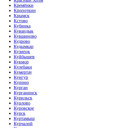
Красный Холм
Кремёнки
Кропоткин
Крымск
Кстово
Кубинка
Кувандык
Кувшиново
Кудрово
Кудымкар
Кузнецк
Куйбышев
Кукмор
Кулебаки
Кумертау
Кунгур
Купино
Курган
Курганинск
Курильск
Курлово
Куровское
Курск
Куртамыш
Курчалой