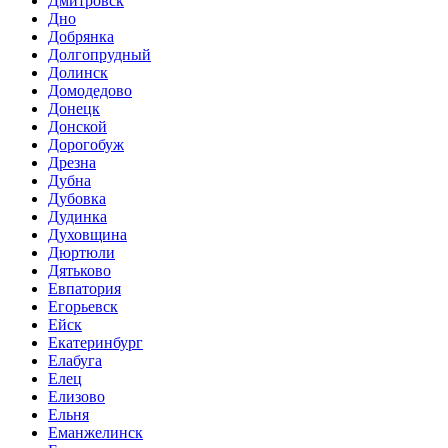
Дмитровск
Дно
Добрянка
Долгопрудный
Долинск
Домодедово
Донецк
Донской
Дорогобуж
Дрезна
Дубна
Дубовка
Дудинка
Духовщина
Дюртюли
Дятьково
Евпатория
Егорьевск
Ейск
Екатеринбург
Елабуга
Елец
Елизово
Ельня
Еманжелинск