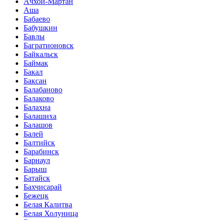
Ачхой-Мартан
Аша
Бабаево
Бабушкин
Бавлы
Багратионовск
Байкальск
Баймак
Бакал
Баксан
Балабаново
Балаково
Балахна
Балашиха
Балашов
Балей
Балтийск
Барабинск
Барнаул
Барыш
Батайск
Бахчисарай
Бежецк
Белая Калитва
Белая Холуница