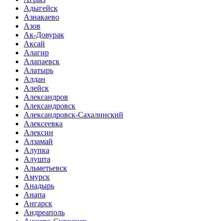
Адыгейск
Азнакаево
Азов
Ак-Довурак
Аксай
Алагир
Алапаевск
Алатырь
Алдан
Алейск
Александров
Александровск
Александровск-Сахалинский
Алексеевка
Алексин
Алзамай
Алупка
Алушта
Альметьевск
Амурск
Анадырь
Анапа
Ангарск
Андреаполь