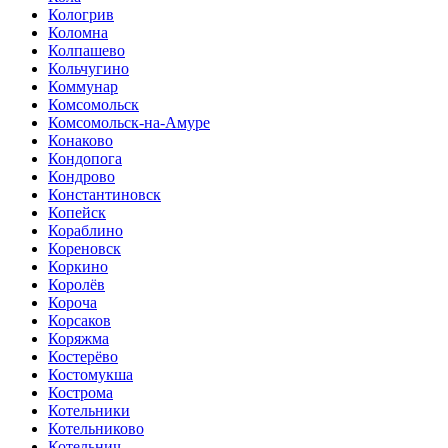
Кологрив
Коломна
Колпашево
Кольчугино
Коммунар
Комсомольск
Комсомольск-на-Амуре
Конаково
Кондопога
Кондрово
Константиновск
Копейск
Кораблино
Кореновск
Коркино
Королёв
Короча
Корсаков
Коряжма
Костерёво
Костомукша
Кострома
Котельники
Котельниково
Котельнич