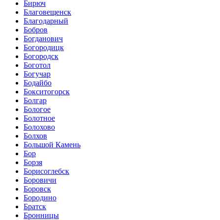
Бирюч
Благовещенск
Благодарный
Бобров
Богданович
Богородицк
Богородск
Боготол
Богучар
Бодайбо
Бокситогорск
Болгар
Бологое
Болотное
Болохово
Болхов
Большой Камень
Бор
Борзя
Борисоглебск
Боровичи
Боровск
Бородино
Братск
Бронницы