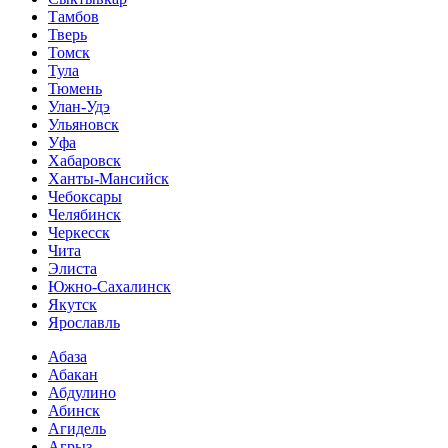
Тамбов
Тверь
Томск
Тула
Тюмень
Улан-Удэ
Ульяновск
Уфа
Хабаровск
Ханты-Мансийск
Чебоксары
Челябинск
Черкесск
Чита
Элиста
Южно-Сахалинск
Якутск
Ярославль
Абаза
Абакан
Абдулино
Абинск
Агидель
Агрыз