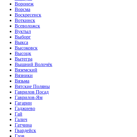
Воронеж
Ворсма
Воскресенск
Воткинск
Всеволожск
Вуктыл
Выборг
Выкса
Высоковск
Высоцк
Вытегра
Вышний Волочёк
Вяземский
Вязники
Вязьма
Вятские Поляны
Гаврилов Посад
Гаврилов-Ям
Гагарин
Гаджиево
Гай
Галич
Гатчина
Гвардейск
Гдов