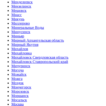
Менделеевск
Мензелинск
Мещовск
Миасс
Микунь
Миллерово
Минеральные Воды
Минусинск
Миньяр
Мирный Архангельская область
Мирный Якутия
Михайлов
Михайловка
Михайловск Свердловская область
Михайловск Ставропольский край
Мичуринск
Могоча
Можайск
Можга
Моздок
Мончегорск
Морозовск
Моршанск
Мосальск
Москва