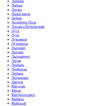
Липецк
Липки
Лиски
Лихославль
Лобня
Лодейное Поле
Лосино-Петровский
Луга
Луза
Лукоянов
Луховицы
Лысково
Лысьва
Лыткарино
Льгов
Любань
Люберцы
Любим
Людиново
Лянтор
Магадан
Магас
Магнитогорск
Майкоп
Майский