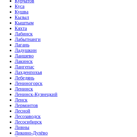
Курчатов
Куса
Кушва
Кызыл
Кыштым
Кяхта
Лабинск
Лабытнанги
Лагань
Ладушкин
Лаишево
Лакинск
Лангепас
Лахденпохья
Лебедянь
Лениногорск
Ленинск
Ленинск-Кузнецкий
Ленск
Лермонтов
Лесной
Лесозаводск
Лесосибирск
Ливны
Ликино-Дулёво