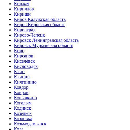
Киржач
Кириллов
Кириши
Киров Калужская область
Киров Кировская область
Кировград
Кирово-Чепецк
Кировск Ленинградская область
Кировск Мурманская область
Кирс
Кирсанов
Киселёвск
Кисловодск
Клин
Клинцы
Княгинино
Ковдор
Ковров
Ковылкино
Когалым
Кодинск
Козельск
Козловка
Козьмодемьянск
Кола