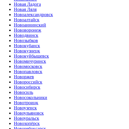
Новая Ладога
Новая Ляля
Новоалександровск
Новоалтайск
Новоаннинский
Нововоронеж
Новодвинск
Новозыбков
Новокубанск
Новокузнецк
Новокуйбышевск
Новомичуринск
Новомосковск
Новопавловск
Новоржев
Новороссийск
Новосибирск
Новосиль
Новосокольники
Новотроицк
Новоузенск
Новоульяновск
Новоуральск
Новохопёрск
Новочебоксарск