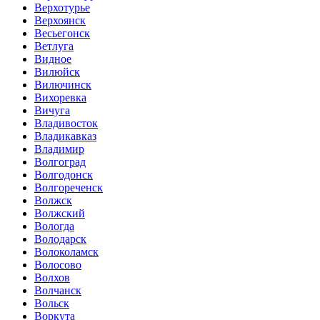
Верхотурье
Верхоянск
Весьегонск
Ветлуга
Видное
Вилюйск
Вилючинск
Вихоревка
Вичуга
Владивосток
Владикавказ
Владимир
Волгоград
Волгодонск
Волгореченск
Волжск
Волжский
Вологда
Володарск
Волоколамск
Волосово
Волхов
Волчанск
Вольск
Воркута