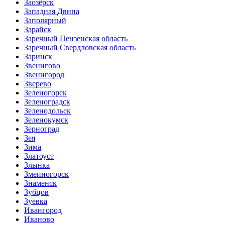
Заозёрск
Западная Двина
Заполярный
Зарайск
Заречный Пензенская область
Заречный Свердловская область
Заринск
Звенигово
Звенигород
Зверево
Зеленогорск
Зеленоградск
Зеленодольск
Зеленокумск
Зерноград
Зея
Зима
Златоуст
Злынка
Змеиногорск
Знаменск
Зубцов
Зуевка
Ивангород
Иваново