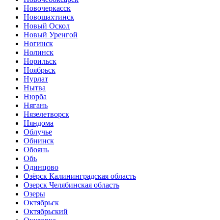
Новочеркасск
Новошахтинск
Новый Оскол
Новый Уренгой
Ногинск
Нолинск
Норильск
Ноябрьск
Нурлат
Нытва
Нюрба
Нягань
Нязелетворск
Няндома
Облучье
Обнинск
Обоянь
Обь
Одинцово
Озёрск Калининградская область
Озерск Челябинская область
Озеры
Октябрьск
Октябрьский