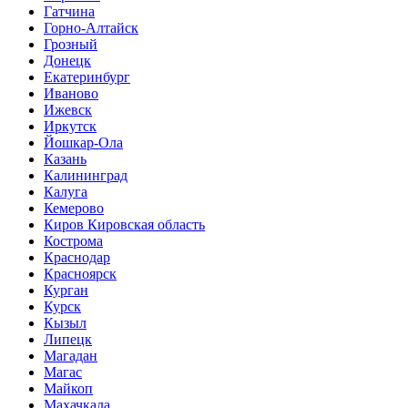
Гатчина
Горно-Алтайск
Грозный
Донецк
Екатеринбург
Иваново
Ижевск
Иркутск
Йошкар-Ола
Казань
Калининград
Калуга
Кемерово
Киров Кировская область
Кострома
Краснодар
Красноярск
Курган
Курск
Кызыл
Липецк
Магадан
Магас
Майкоп
Махачкала