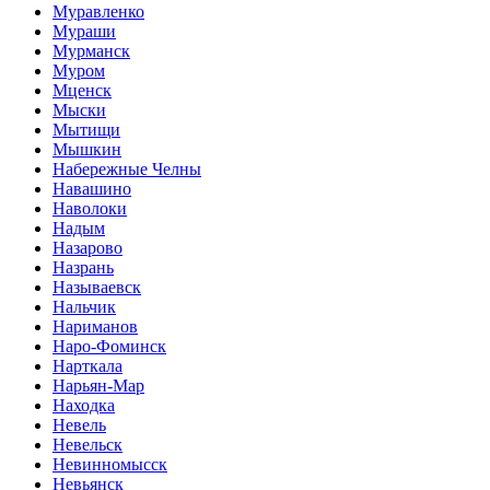
Муравленко
Мураши
Мурманск
Муром
Мценск
Мыски
Мытищи
Мышкин
Набережные Челны
Навашино
Наволоки
Надым
Назарово
Назрань
Называевск
Нальчик
Нариманов
Наро-Фоминск
Нарткала
Нарьян-Мар
Находка
Невель
Невельск
Невинномысск
Невьянск