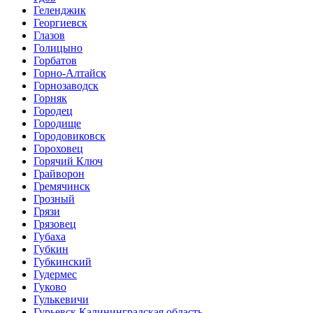
Геленджик
Георгиевск
Глазов
Голицыно
Горбатов
Горно-Алтайск
Горнозаводск
Горняк
Городец
Городище
Городовиковск
Гороховец
Горячий Ключ
Грайворон
Гремячинск
Грозный
Грязи
Грязовец
Губаха
Губкин
Губкинский
Гудермес
Гуково
Гулькевичи
Гурьевск Калининградская область