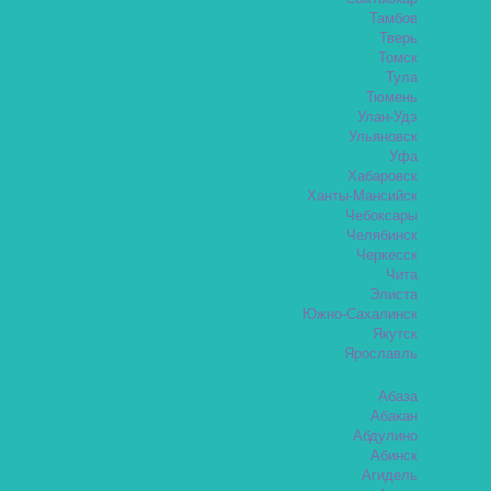
Тамбов
Тверь
Томск
Тула
Тюмень
Улан-Удэ
Ульяновск
Уфа
Хабаровск
Ханты-Мансийск
Чебоксары
Челябинск
Черкесск
Чита
Элиста
Южно-Сахалинск
Якутск
Ярославль
Абаза
Абакан
Абдулино
Абинск
Агидель