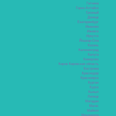
Гатчина
Горно-Алтайск
Грозный
Донецк
Екатеринбург
Иваново
Ижевск
Иркутск
Йошкар-Ола
Казань
Калининград
Калуга
Кемерово
Киров Кировская область
Кострома
Краснодар
Красноярск
Курган
Курск
Кызыл
Липецк
Магадан
Магас
Майкоп
Махачкала