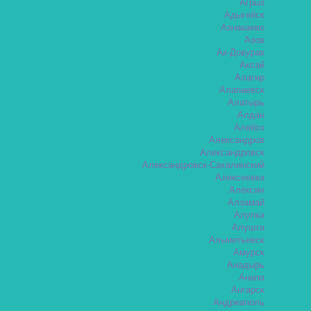
Агрыз
Адыгейск
Азнакаево
Азов
Ак-Довурак
Аксай
Алагир
Алапаевск
Алатырь
Алдан
Алейск
Александров
Александровск
Александровск-Сахалинский
Алексеевка
Алексин
Алзамай
Алупка
Алушта
Альметьевск
Амурск
Анадырь
Анапа
Ангарск
Андреаполь