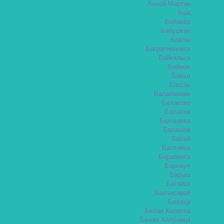
Ачхой-Мартан
Аша
Бабаево
Бабушкин
Бавлы
Багратионовск
Байкальск
Баймак
Бакал
Баксан
Балабаново
Балаково
Балахна
Балашиха
Балашов
Балей
Балтийск
Барабинск
Барнаул
Барыш
Батайск
Бахчисарай
Бежецк
Белая Калитва
Белая Холуница