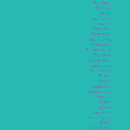
Белгород
Белебей
Белёв
Белинский
Белово
Белогорск
Белозерск
Белокуриха
Беломорск
Белоозёрский
Белорецк
Белореченск
Белоусово
Белоярский
Белый
Бердск
Березники
Берёзовский
Беслан
Бийск
Бикин
Билибино
Биробиджан
Бирск
Бирюсинск