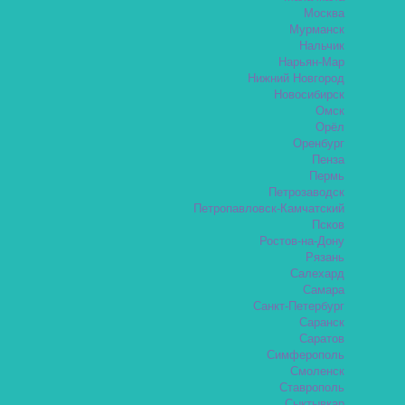
Москва
Мурманск
Нальчик
Нарьян-Мар
Нижний Новгород
Новосибирск
Омск
Орёл
Оренбург
Пенза
Пермь
Петрозаводск
Петропавловск-Камчатский
Псков
Ростов-на-Дону
Рязань
Салехард
Самара
Санкт-Петербург
Саранск
Саратов
Симферополь
Смоленск
Ставрополь
Сыктывкар