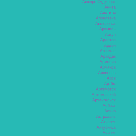
Анжеро-Судженск
Анива
Апатиты
Апрелевка
Апшеронск
Арамиль
Аргун
Ардатов
Ардон
Арзамас
Аркадак
Армавир
Армянск
Арсеньев
Арск
Артём
Артёмовск
Артёмовский
Архангельск
Асбест
Асино
Астрахань
Аткарск
Ахтубинск
Ачинск