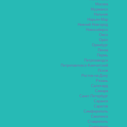
Москва
Мурманск
Нальчик
Нарьян-Мар
Нижний Новгород
Новосибирск
Омск
Орёл
Оренбург
Пенза
Пермь
Петрозаводск
Петропавловск-Камчатский
Псков
Ростов-на-Дону
Рязань
Салехард
Самара
Санкт-Петербург
Саранск
Саратов
Симферополь
Смоленск
Ставрополь
Сыктывкар