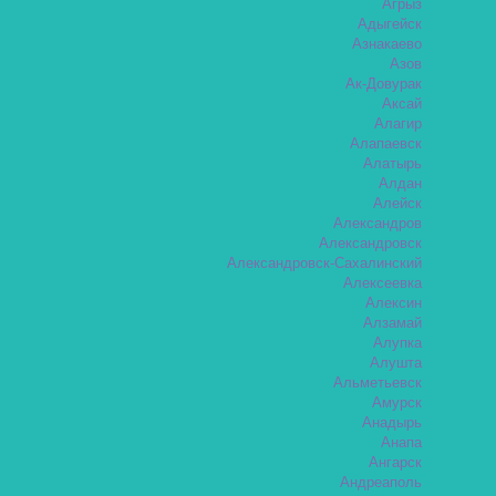
Агрыз
Адыгейск
Азнакаево
Азов
Ак-Довурак
Аксай
Алагир
Алапаевск
Алатырь
Алдан
Алейск
Александров
Александровск
Александровск-Сахалинский
Алексеевка
Алексин
Алзамай
Алупка
Алушта
Альметьевск
Амурск
Анадырь
Анапа
Ангарск
Андреаполь