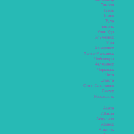
Тамбов
Тверь
Томск
Тула
Тюмень
Улан-Удэ
Ульяновск
Уфа
Хабаровск
Ханты-Мансийск
Чебоксары
Челябинск
Черкесск
Чита
Элиста
Южно-Сахалинск
Якутск
Ярославль
Абаза
Абакан
Абдулино
Абинск
Агидель