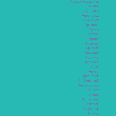
Анжеро-Судженск
Анива
Апатиты
Апрелевка
Апшеронск
Арамиль
Аргун
Ардатов
Ардон
Арзамас
Аркадак
Армавир
Армянск
Арсеньев
Арск
Артём
Артёмовск
Артёмовский
Архангельск
Асбест
Асино
Астрахань
Аткарск
Ахтубинск
Ачинск