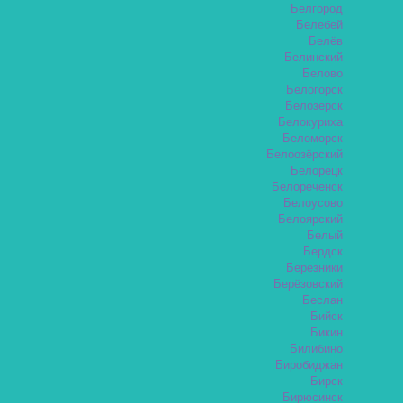
Белгород
Белебей
Белёв
Белинский
Белово
Белогорск
Белозерск
Белокуриха
Беломорск
Белоозёрский
Белорецк
Белореченск
Белоусово
Белоярский
Белый
Бердск
Березники
Берёзовский
Беслан
Бийск
Бикин
Билибино
Биробиджан
Бирск
Бирюсинск