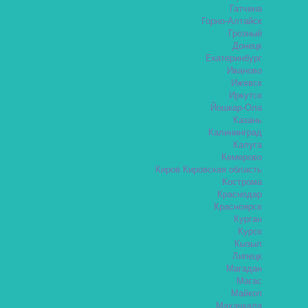
Гатчина
Горно-Алтайск
Грозный
Донецк
Екатеринбург
Иваново
Ижевск
Иркутск
Йошкар-Ола
Казань
Калининград
Калуга
Кемерово
Киров Кировская область
Кострома
Краснодар
Красноярск
Курган
Курск
Кызыл
Липецк
Магадан
Магас
Майкоп
Махачкала