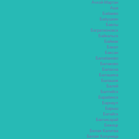
Ачхой-Мартан
Аша
Бабаево
Бабушкин
Бавлы
Багратионовск
Байкальск
Баймак
Бакал
Баксан
Балабаново
Балаково
Балахна
Балашиха
Балашов
Балей
Балтийск
Барабинск
Барнаул
Барыш
Батайск
Бахчисарай
Бежецк
Белая Калитва
Белая Холуница