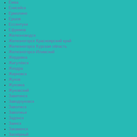
Емва
Енисейск
Ермолино
Ершов
Ессентуки
Ефремов
Железноводск
Железногорск Красноярский край
Железногорск Курская область
Железногорск-Илимский
Жердевка
Жигулёвск
Жиздра
Жирновск
Жуков
Жуковка
Жуковский
Завитинск
Заводоуковск
Заволжск
Заволжье
Задонск
Заинск
Закаменск
Заозёрный