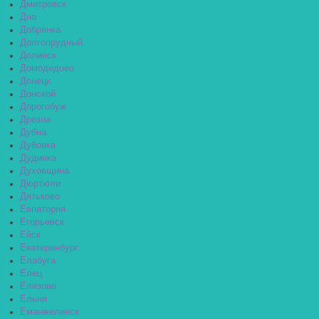
Дмитровск
Дно
Добрянка
Долгопрудный
Долинск
Домодедово
Донецк
Донской
Дорогобуж
Дрезна
Дубна
Дубовка
Дудинка
Духовщина
Дюртюли
Дятьково
Евпатория
Егорьевск
Ейск
Екатеринбург
Елабуга
Елец
Елизово
Ельня
Еманжелинск