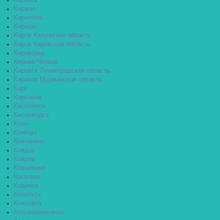
Киренск
Киржач
Кириллов
Кириши
Киров Калужская область
Киров Кировская область
Кировград
Кирово-Чепецк
Кировск Ленинградская область
Кировск Мурманская область
Кирс
Кирсанов
Киселёвск
Кисловодск
Клин
Клинцы
Княгинино
Ковдор
Ковров
Ковылкино
Когалым
Кодинск
Козельск
Козловка
Козьмодемьянск