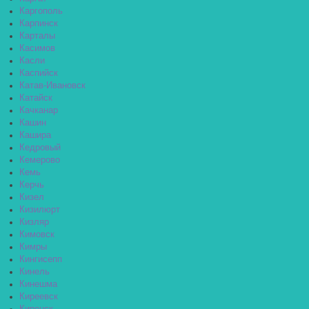
Каргополь
Карпинск
Карталы
Касимов
Касли
Каспийск
Катав-Ивановск
Катайск
Качканар
Кашин
Кашира
Кедровый
Кемерово
Кемь
Керчь
Кизел
Кизилюрт
Кизляр
Кимовск
Кимры
Кингисепп
Кинель
Кинешма
Киреевск