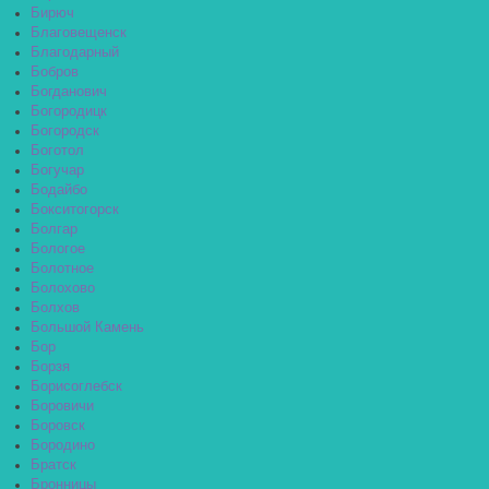
Бирюч
Благовещенск
Благодарный
Бобров
Богданович
Богородицк
Богородск
Боготол
Богучар
Бодайбо
Бокситогорск
Болгар
Бологое
Болотное
Болохово
Болхов
Большой Камень
Бор
Борзя
Борисоглебск
Боровичи
Боровск
Бородино
Братск
Бронницы