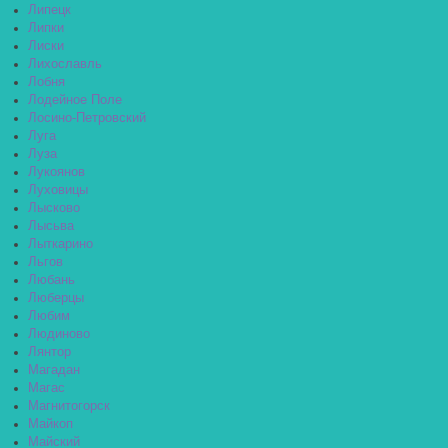
Липецк
Липки
Лиски
Лихославль
Лобня
Лодейное Поле
Лосино-Петровский
Луга
Луза
Лукоянов
Луховицы
Лысково
Лысьва
Лыткарино
Льгов
Любань
Люберцы
Любим
Людиново
Лянтор
Магадан
Магас
Магнитогорск
Майкоп
Майский