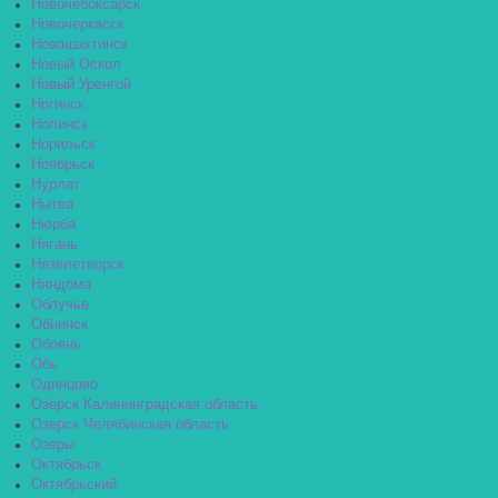
Новочебоксарск
Новочеркасск
Новошахтинск
Новый Оскол
Новый Уренгой
Ногинск
Нолинск
Норильск
Ноябрьск
Нурлат
Нытва
Нюрба
Нягань
Нязелетворск
Няндома
Облучье
Обнинск
Обоянь
Обь
Одинцово
Озёрск Калининградская область
Озерск Челябинская область
Озеры
Октябрьск
Октябрьский