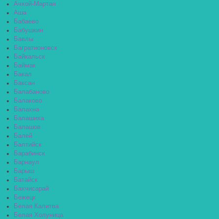
Ачхой-Мартан
Аша
Бабаево
Бабушкин
Бавлы
Багратионовск
Байкальск
Баймак
Бакал
Баксан
Балабаново
Балаково
Балахна
Балашиха
Балашов
Балей
Балтийск
Барабинск
Барнаул
Барыш
Батайск
Бахчисарай
Бежецк
Белая Калитва
Белая Холуница