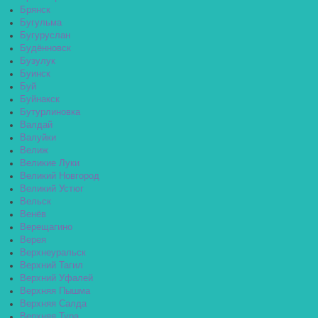
Брянск
Бугульма
Бугуруслан
Будённовск
Бузулук
Буинск
Буй
Буйнакск
Бутурлиновка
Валдай
Валуйки
Велиж
Великие Луки
Великий Новгород
Великий Устюг
Вельск
Венёв
Верещагино
Верея
Верхнеуральск
Верхний Тагил
Верхний Уфалей
Верхняя Пышма
Верхняя Салда
Верхняя Тура