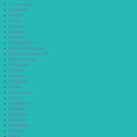
Калининград
Калининск
Калтан
Калуга
Калязин
Камбарка
Каменка
Каменногорск
Каменск-Уральский
Каменск-Шахтинский
Камень-на-Оби
Камешково
Камызяк
Камышин
Камышлов
Канаш
Кандалакша
Канск
Карабаново
Карабаш
Карабулак
Карасук
Карачаевск
Карачев
Каргат