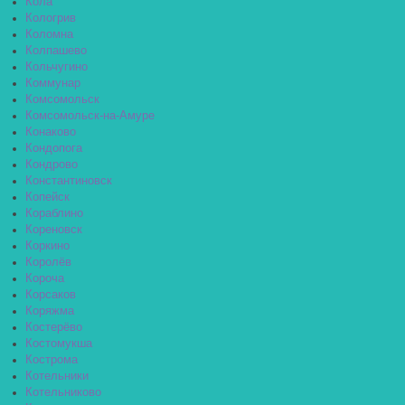
Кола
Кологрив
Коломна
Колпашево
Кольчугино
Коммунар
Комсомольск
Комсомольск-на-Амуре
Конаково
Кондопога
Кондрово
Константиновск
Копейск
Кораблино
Кореновск
Коркино
Королёв
Короча
Корсаков
Коряжма
Костерёво
Костомукша
Кострома
Котельники
Котельниково