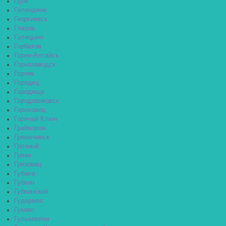
Гдов
Геленджик
Георгиевск
Глазов
Голицыно
Горбатов
Горно-Алтайск
Горнозаводск
Горняк
Городец
Городище
Городовиковск
Гороховец
Горячий Ключ
Грайворон
Гремячинск
Грозный
Грязи
Грязовец
Губаха
Губкин
Губкинский
Гудермес
Гуково
Гулькевичи