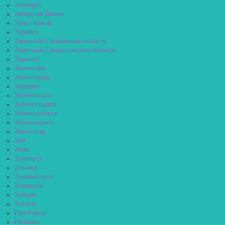
Заозёрск
Западная Двина
Заполярный
Зарайск
Заречный Пензенская область
Заречный Свердловская область
Заринск
Звенигово
Звенигород
Зверево
Зеленогорск
Зеленоградск
Зеленодольск
Зеленокумск
Зерноград
Зея
Зима
Златоуст
Злынка
Змеиногорск
Знаменск
Зубцов
Зуевка
Ивангород
Иваново