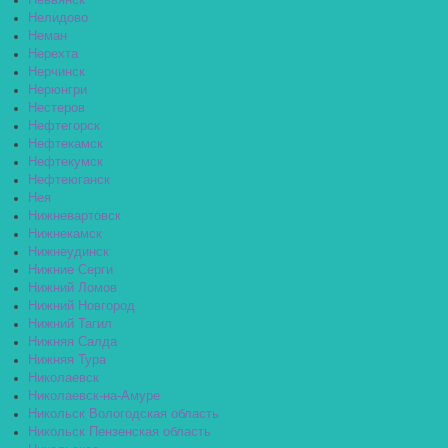
Невьянск
Нелидово
Неман
Нерехта
Нерчинск
Нерюнгри
Нестеров
Нефтегорск
Нефтекамск
Нефтекумск
Нефтеюганск
Нея
Нижневартовск
Нижнекамск
Нижнеудинск
Нижние Серги
Нижний Ломов
Нижний Новгород
Нижний Тагил
Нижняя Салда
Нижняя Тура
Николаевск
Николаевск-на-Амуре
Никольск Вологодская область
Никольск Пензенская область