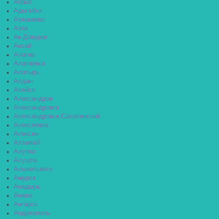
Агрыз
Адыгейск
Азнакаево
Азов
Ак-Довурак
Аксай
Алагир
Алапаевск
Алатырь
Алдан
Алейск
Александров
Александровск
Александровск-Сахалинский
Алексеевка
Алексин
Алзамай
Алупка
Алушта
Альметьевск
Амурск
Анадырь
Анапа
Ангарск
Андреаполь