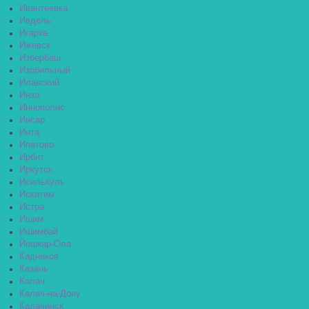
Ивантеевка
Ивдель
Игарка
Ижевск
Избербаш
Изобильный
Иланский
Инза
Иннополис
Инсар
Инта
Ипатово
Ирбит
Иркутск
Исилькуль
Искитим
Истра
Ишим
Ишимбай
Йошкар-Ола
Кадников
Казань
Калач
Калач-на-Дону
Калачинск