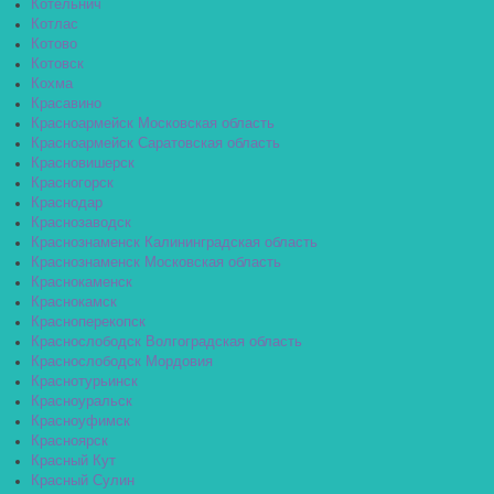
Котельнич
Котлас
Котово
Котовск
Кохма
Красавино
Красноармейск Московская область
Красноармейск Саратовская область
Красновишерск
Красногорск
Краснодар
Краснозаводск
Краснознаменск Калининградская область
Краснознаменск Московская область
Краснокаменск
Краснокамск
Красноперекопск
Краснослободск Волгоградская область
Краснослободск Мордовия
Краснотурьинск
Красноуральск
Красноуфимск
Красноярск
Красный Кут
Красный Сулин