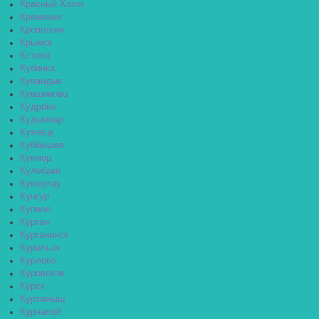
Красный Холм
Кремёнки
Кропоткин
Крымск
Кстово
Кубинка
Кувандык
Кувшиново
Кудрово
Кудымкар
Кузнецк
Куйбышев
Кукмор
Кулебаки
Кумертау
Кунгур
Купино
Курган
Курганинск
Курильск
Курлово
Куровское
Курск
Куртамыш
Курчалой