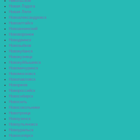
Никольское
Новая Ладога
Новая Ляля
Новоалександровск
Новоалтайск
Новоаннинский
Нововоронеж
Новодвинск
Новозыбков
Новокубанск
Новокузнецк
Новокуйбышевск
Новомичуринск
Новомосковск
Новопавловск
Новоржев
Новороссийск
Новосибирск
Новосиль
Новосокольники
Новотроицк
Новоузенск
Новоульяновск
Новоуральск
Новохопёрск