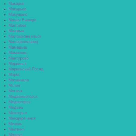
Макаров
Макарьев
Макушино
Малая Вишера
Малгобек
Малмыж
Малоархангельск
Малоярославец
Мамадыш
Мамоново
Мантурово
Мариинск
Мариинский Посад
Маркс
Махачкала
Мглин
Мегион
Медвежьегорск
Медногорск
Медынь
Межгорье
Междуреченск
Мезень
Меленки
Мелеуз