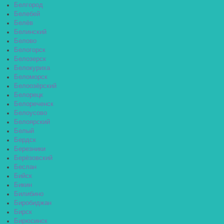
Белгород
Белебей
Белёв
Белинский
Белово
Белогорск
Белозерск
Белокуриха
Беломорск
Белоозёрский
Белорецк
Белореченск
Белоусово
Белоярский
Белый
Бердск
Березники
Берёзовский
Беслан
Бийск
Бикин
Билибино
Биробиджан
Бирск
Бирюсинск