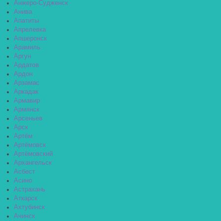
Анжеро-Судженск
Анива
Апатиты
Апрелевка
Апшеронск
Арамиль
Аргун
Ардатов
Ардон
Арзамас
Аркадак
Армавир
Армянск
Арсеньев
Арск
Артём
Артёмовск
Артёмовский
Архангельск
Асбест
Асино
Астрахань
Аткарск
Ахтубинск
Ачинск