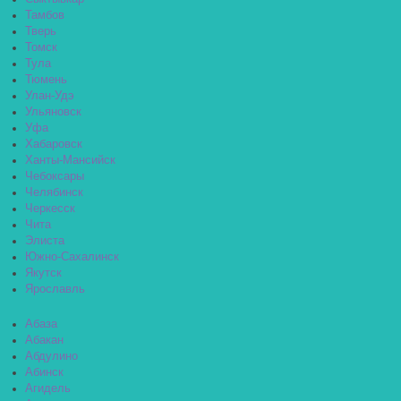
Тамбов
Тверь
Томск
Тула
Тюмень
Улан-Удэ
Ульяновск
Уфа
Хабаровск
Ханты-Мансийск
Чебоксары
Челябинск
Черкесск
Чита
Элиста
Южно-Сахалинск
Якутск
Ярославль
Абаза
Абакан
Абдулино
Абинск
Агидель