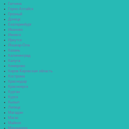
Гатчина
Горно-Алтайск
Грозный
Донецк
Екатеринбург
Иваново
Ижевск
Иркутск
Йошкар-Ола
Казань
Калининград
Калуга
Кемерово
Киров Кировская область
Кострома
Краснодар
Красноярск
Курган
Курск
Кызыл
Липецк
Магадан
Магас
Майкоп
Махачкала