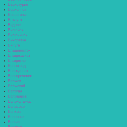
Верхотурье
Верхоянск
Весьегонск
Ветлуга
Видное
Вилюйск
Вилючинск
Вихоревка
Вичуга
Владивосток
Владикавказ
Владимир
Волгоград
Волгодонск
Волгореченск
Волжск
Волжский
Вологда
Володарск
Волоколамск
Волосово
Волхов
Волчанск
Вольск