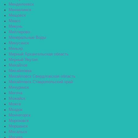
Менделеевск
Мензелинск
Мещовск
Миасс
Микунь
Миллерово
Минеральные Воды
Минусинск
Миньяр
Мирный Архангельская область
Мирный Якутия
Михайлов
Михайловка
Михайловск Свердловская область
Михайловск Ставропольский край
Мичуринск
Могоча
Можайск
Можга
Моздок
Мончегорск
Морозовск
Моршанск
Мосальск
Москва