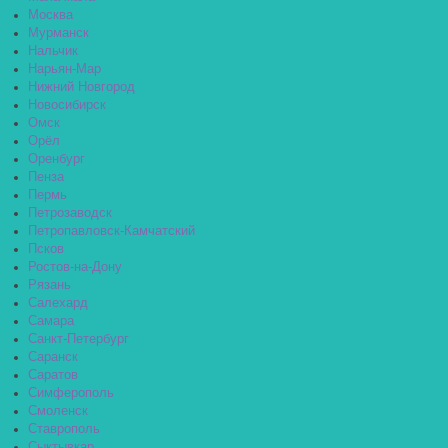
Москва
Мурманск
Нальчик
Нарьян-Мар
Нижний Новгород
Новосибирск
Омск
Орёл
Оренбург
Пенза
Пермь
Петрозаводск
Петропавловск-Камчатский
Псков
Ростов-на-Дону
Рязань
Салехард
Самара
Санкт-Петербург
Саранск
Саратов
Симферополь
Смоленск
Ставрополь
Сыктывкар