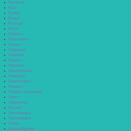
Курчатов
Куса
Кушва
Кызыл
Кыштым
Кяхта
Лабинск
Лабытнанги
Лагань
Ладушкин
Лаишево
Лакинск
Лангепас
Лахденпохья
Лебедянь
Лениногорск
Ленинск
Ленинск-Кузнецкий
Ленск
Лермонтов
Лесной
Лесозаводск
Лесосибирск
Ливны
Ликино-Дулёво