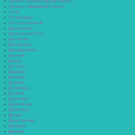
Гурьевск Калининградская область
Гурьевск Кемеровская область
Гусев
Гусиноозёрск
Гусь-Хрустальный
Давлеканово
Дагестанские Огни
Далматово
Дальнегорск
Дальнереченск
Данилов
Данков
Дегтярск
Дедовск
Демидов
Дербент
Десногорск
Джанкой
Дзержинск
Дзержинский
Дивногорск
Дигора
Димитровград
Дмитриев
Дмитров