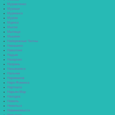
Муравленко
Мураши
Мурманск
Муром
Мценск
Мыски
Мытищи
Мышкин
Набережные Челны
Навашино
Наволоки
Надым
Назарово
Назрань
Называевск
Нальчик
Нариманов
Наро-Фоминск
Нарткала
Нарьян-Мар
Находка
Невель
Невельск
Невинномысск