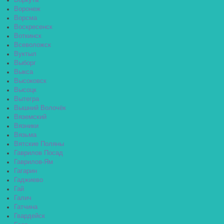
Воркута
Воронеж
Ворсма
Воскресенск
Воткинск
Всеволожск
Вуктыл
Выборг
Выкса
Высоковск
Высоцк
Вытегра
Вышний Волочёк
Вяземский
Вязники
Вязьма
Вятские Поляны
Гаврилов Посад
Гаврилов-Ям
Гагарин
Гаджиево
Гай
Галич
Гатчина
Гвардейск