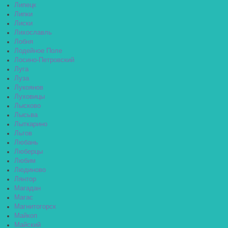
Липецк
Липки
Лиски
Лихославль
Лобня
Лодейное Поле
Лосино-Петровский
Луга
Луза
Лукоянов
Луховицы
Лысково
Лысьва
Лыткарино
Льгов
Любань
Люберцы
Любим
Людиново
Лянтор
Магадан
Магас
Магнитогорск
Майкоп
Майский