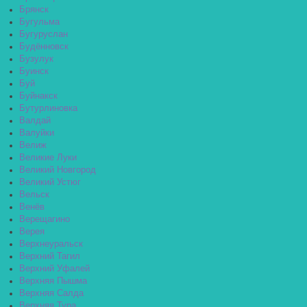
Брянск
Бугульма
Бугуруслан
Будённовск
Бузулук
Буинск
Буй
Буйнакск
Бутурлиновка
Валдай
Валуйки
Велиж
Великие Луки
Великий Новгород
Великий Устюг
Вельск
Венёв
Верещагино
Верея
Верхнеуральск
Верхний Тагил
Верхний Уфалей
Верхняя Пышма
Верхняя Салда
Верхняя Тура