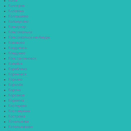
Кола
Кологрив
Коломна
Колпашево
Кольчугино
Коммунар
Комсомольск
Комсомольск-на-Амуре
Конаково
Кондопога
Кондрово
Константиновск
Копейск
Кораблино
Кореновск
Коркино
Королёв
Короча
Корсаков
Коряжма
Костерёво
Костомукша
Кострома
Котельники
Котельниково