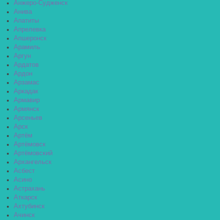
Анжеро-Судженск
Анива
Апатиты
Апрелевка
Апшеронск
Арамиль
Аргун
Ардатов
Ардон
Арзамас
Аркадак
Армавир
Армянск
Арсеньев
Арск
Артём
Артёмовск
Артёмовский
Архангельск
Асбест
Асино
Астрахань
Аткарск
Ахтубинск
Ачинск