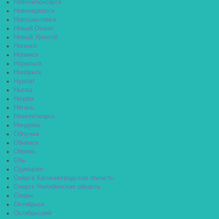
Новочебоксарск
Новочеркасск
Новошахтинск
Новый Оскол
Новый Уренгой
Ногинск
Нолинск
Норильск
Ноябрьск
Нурлат
Нытва
Нюрба
Нягань
Нязелетворск
Няндома
Облучье
Обнинск
Обоянь
Обь
Одинцово
Озёрск Калининградская область
Озерск Челябинская область
Озеры
Октябрьск
Октябрьский