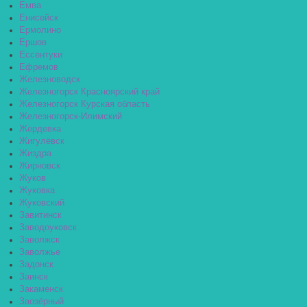
Емва
Енисейск
Ермолино
Ершов
Ессентуки
Ефремов
Железноводск
Железногорск Красноярский край
Железногорск Курская область
Железногорск-Илимский
Жердевка
Жигулёвск
Жиздра
Жирновск
Жуков
Жуковка
Жуковский
Завитинск
Заводоуковск
Заволжск
Заволжье
Задонск
Заинск
Закаменск
Заозёрный