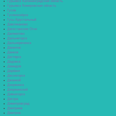
Гурьевск Калининградская область
Гурьевск Кемеровская область
Гусев
Гусиноозёрск
Гусь-Хрустальный
Давлеканово
Дагестанские Огни
Далматово
Дальнегорск
Дальнереченск
Данилов
Данков
Дегтярск
Дедовск
Демидов
Дербент
Десногорск
Джанкой
Дзержинск
Дзержинский
Дивногорск
Дигора
Димитровград
Дмитриев
Дмитров