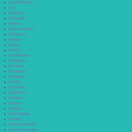
Ачхой-Мартан
Аша
Бабаево
Бабушкин
Бавлы
Багратионовск
Байкальск
Баймак
Бакал
Баксан
Балабаново
Балаково
Балахна
Балашиха
Балашов
Балей
Балтийск
Барабинск
Барнаул
Барыш
Батайск
Бахчисарай
Бежецк
Белая Калитва
Белая Холуница