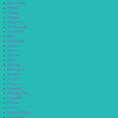
Ивантеевка
Ивдель
Игарка
Ижевск
Избербаш
Изобильный
Иланский
Инза
Иннополис
Инсар
Инта
Ипатово
Ирбит
Иркутск
Исилькуль
Искитим
Истра
Ишим
Ишимбай
Йошкар-Ола
Кадников
Казань
Калач
Калач-на-Дону
Калачинск