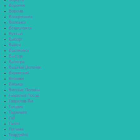
Воркута
Воронеж
Ворсма
Воскресенск
Воткинск
Всеволожск
Вуктыл
Выборг
Выкса
Высоковск
Высоцк
Вытегра
Вышний Волочёк
Вяземский
Вязники
Вязьма
Вятские Поляны
Гаврилов Посад
Гаврилов-Ям
Гагарин
Гаджиево
Гай
Галич
Гатчина
Гвардейск