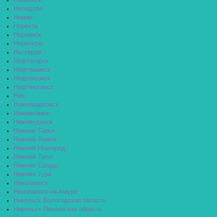
Невьянск
Нелидово
Неман
Нерехта
Нерчинск
Нерюнгри
Нестеров
Нефтегорск
Нефтекамск
Нефтекумск
Нефтеюганск
Нея
Нижневартовск
Нижнекамск
Нижнеудинск
Нижние Серги
Нижний Ломов
Нижний Новгород
Нижний Тагил
Нижняя Салда
Нижняя Тура
Николаевск
Николаевск-на-Амуре
Никольск Вологодская область
Никольск Пензенская область