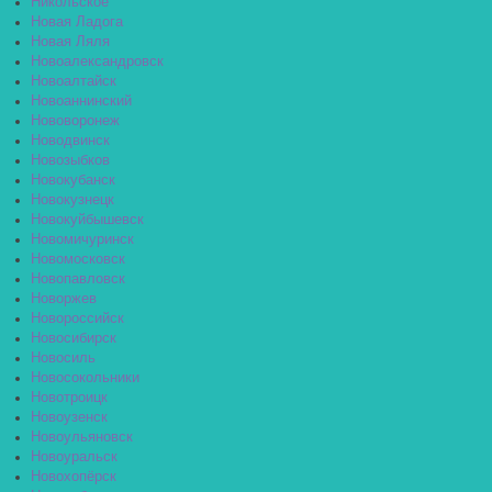
Никольское
Новая Ладога
Новая Ляля
Новоалександровск
Новоалтайск
Новоаннинский
Нововоронеж
Новодвинск
Новозыбков
Новокубанск
Новокузнецк
Новокуйбышевск
Новомичуринск
Новомосковск
Новопавловск
Новоржев
Новороссийск
Новосибирск
Новосиль
Новосокольники
Новотроицк
Новоузенск
Новоульяновск
Новоуральск
Новохопёрск