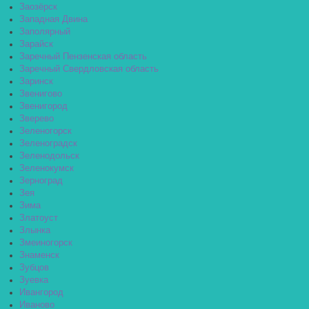
Заозёрск
Западная Двина
Заполярный
Зарайск
Заречный Пензенская область
Заречный Свердловская область
Заринск
Звенигово
Звенигород
Зверево
Зеленогорск
Зеленоградск
Зеленодольск
Зеленокумск
Зерноград
Зея
Зима
Златоуст
Злынка
Змеиногорск
Знаменск
Зубцов
Зуевка
Ивангород
Иваново