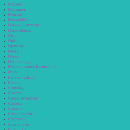
Москва
Мурманск
Нальчик
Нарьян-Мар
Нижний Новгород
Новосибирск
Омск
Орёл
Оренбург
Пенза
Пермь
Петрозаводск
Петропавловск-Камчатский
Псков
Ростов-на-Дону
Рязань
Салехард
Самара
Санкт-Петербург
Саранск
Саратов
Симферополь
Смоленск
Ставрополь
Сыктывкар