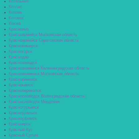
Котельнич
Котлас
Котово
Котовск
Кохма
Красавино
Красноармейск Московская область
Красноармейск Саратовская область
Красновишерск
Красногорск
Краснодар
Краснозаводск
Краснознаменск Калининградская область
Краснознаменск Московская область
Краснокаменск
Краснокамск
Красноперекопск
Краснослободск Волгоградская область
Краснослободск Мордовия
Краснотурьинск
Красноуральск
Красноуфимск
Красноярск
Красный Кут
Красный Сулин