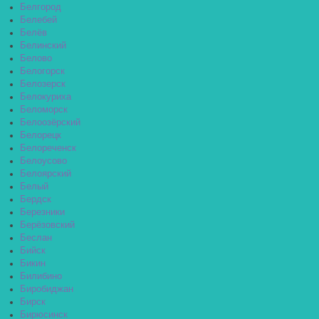
Белгород
Белебей
Белёв
Белинский
Белово
Белогорск
Белозерск
Белокуриха
Беломорск
Белоозёрский
Белорецк
Белореченск
Белоусово
Белоярский
Белый
Бердск
Березники
Берёзовский
Беслан
Бийск
Бикин
Билибино
Биробиджан
Бирск
Бирюсинск