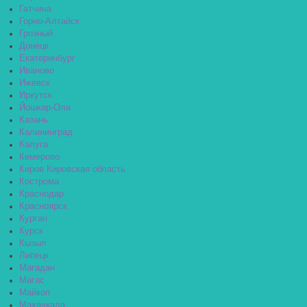
Гатчина
Горно-Алтайск
Грозный
Донецк
Екатеринбург
Иваново
Ижевск
Иркутск
Йошкар-Ола
Казань
Калининград
Калуга
Кемерово
Киров Кировская область
Кострома
Краснодар
Красноярск
Курган
Курск
Кызыл
Липецк
Магадан
Магас
Майкоп
Махачкала