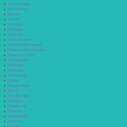
Калининград
Калининск
Калтан
Калуга
Калязин
Камбарка
Каменка
Каменногорск
Каменск-Уральский
Каменск-Шахтинский
Камень-на-Оби
Камешково
Камызяк
Камышин
Камышлов
Канаш
Кандалакша
Канск
Карабаново
Карабаш
Карабулак
Карасук
Карачаевск
Карачев
Каргат