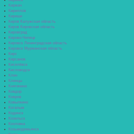
Киренск
Киржач
Кириллов
Кириши
Киров Калужская область
Киров Кировская область
Кировград
Кирово-Чепецк
Кировск Ленинградская область
Кировск Мурманская область
Кирс
Кирсанов
Киселёвск
Кисловодск
Клин
Клинцы
Княгинино
Ковдор
Ковров
Ковылкино
Когалым
Кодинск
Козельск
Козловка
Козьмодемьянск