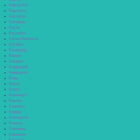
Каргополь
Карпинск
Карталы
Касимов
Касли
Каспийск
Катав-Ивановск
Катайск
Качканар
Кашин
Кашира
Кедровый
Кемерово
Кемь
Керчь
Кизел
Кизилюрт
Кизляр
Кимовск
Кимры
Кингисепп
Кинель
Кинешма
Киреевск