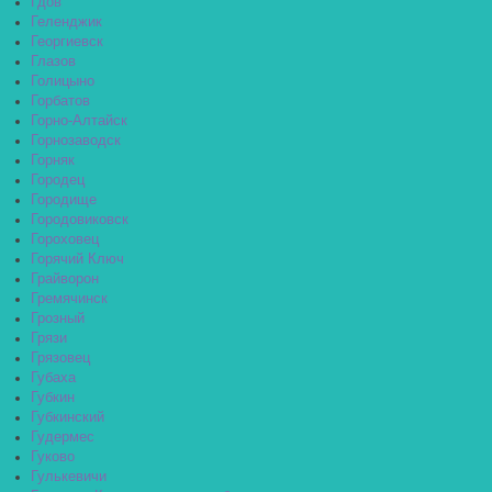
Гдов
Геленджик
Георгиевск
Глазов
Голицыно
Горбатов
Горно-Алтайск
Горнозаводск
Горняк
Городец
Городище
Городовиковск
Гороховец
Горячий Ключ
Грайворон
Гремячинск
Грозный
Грязи
Грязовец
Губаха
Губкин
Губкинский
Гудермес
Гуково
Гулькевичи