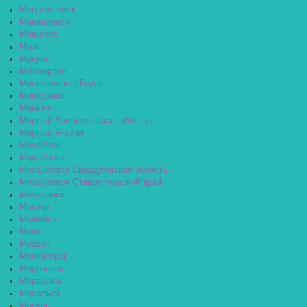
Менделеевск
Мензелинск
Мещовск
Миасс
Микунь
Миллерово
Минеральные Воды
Минусинск
Миньяр
Мирный Архангельская область
Мирный Якутия
Михайлов
Михайловка
Михайловск Свердловская область
Михайловск Ставропольский край
Мичуринск
Могоча
Можайск
Можга
Моздок
Мончегорск
Морозовск
Моршанск
Мосальск
Москва