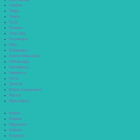
Тамбов
Тверь
Томск
Тула
Тюмень
Улан-Удэ
Ульяновск
Уфа
Хабаровск
Ханты-Мансийск
Чебоксары
Челябинск
Черкесск
Чита
Элиста
Южно-Сахалинск
Якутск
Ярославль
Абаза
Абакан
Абдулино
Абинск
Агидель