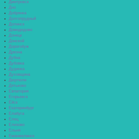
Дмитровск
Дно
Добрянка
Долгопрудный
Долинск
Домодедово
Донецк
Донской
Дорогобуж
Дрезна
Дубна
Дубовка
Дудинка
Духовщина
Дюртюли
Дятьково
Евпатория
Егорьевск
Ейск
Екатеринбург
Елабуга
Елец
Елизово
Ельня
Еманжелинск