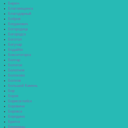
Бирюч
Благовещенск
Благодарный
Бобров
Богданович
Богородицк
Богородск
Боготол
Богучар
Бодайбо
Бокситогорск
Болгар
Бологое
Болотное
Болохово
Болхов
Большой Камень
Бор
Борзя
Борисоглебск
Боровичи
Боровск
Бородино
Братск
Бронницы