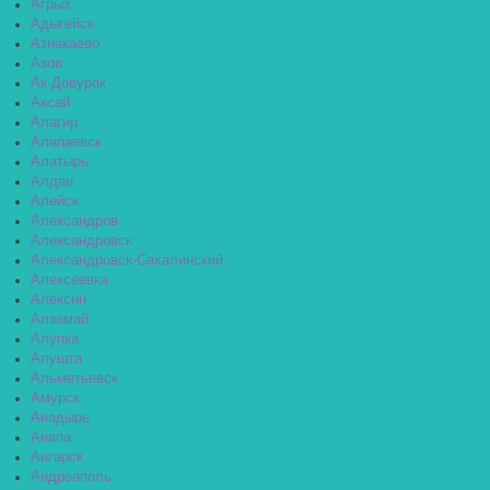
Агрыз
Адыгейск
Азнакаево
Азов
Ак-Довурак
Аксай
Алагир
Алапаевск
Алатырь
Алдан
Алейск
Александров
Александровск
Александровск-Сахалинский
Алексеевка
Алексин
Алзамай
Алупка
Алушта
Альметьевск
Амурск
Анадырь
Анапа
Ангарск
Андреаполь