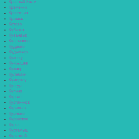
Красный Холм
Кремёнки
Кропоткин
Крымск
Кстово
Кубинка
Кувандык
Кувшиново
Кудрово
Кудымкар
Кузнецк
Куйбышев
Кукмор
Кулебаки
Кумертау
Кунгур
Купино
Курган
Курганинск
Курильск
Курлово
Куровское
Курск
Куртамыш
Курчалой