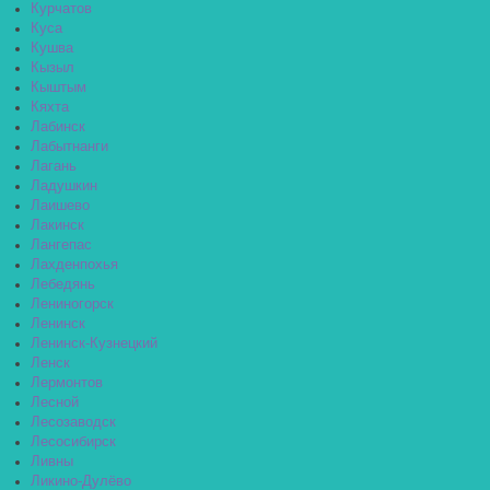
Курчатов
Куса
Кушва
Кызыл
Кыштым
Кяхта
Лабинск
Лабытнанги
Лагань
Ладушкин
Лаишево
Лакинск
Лангепас
Лахденпохья
Лебедянь
Лениногорск
Ленинск
Ленинск-Кузнецкий
Ленск
Лермонтов
Лесной
Лесозаводск
Лесосибирск
Ливны
Ликино-Дулёво