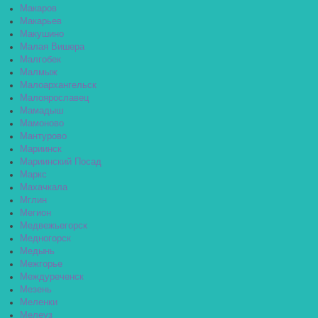
Макаров
Макарьев
Макушино
Малая Вишера
Малгобек
Малмыж
Малоархангельск
Малоярославец
Мамадыш
Мамоново
Мантурово
Мариинск
Мариинский Посад
Маркс
Махачкала
Мглин
Мегион
Медвежьегорск
Медногорск
Медынь
Межгорье
Междуреченск
Мезень
Меленки
Мелеуз