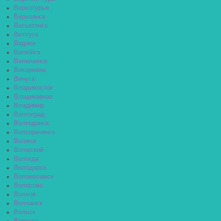
Верхотурье
Верхоянск
Весьегонск
Ветлуга
Видное
Вилюйск
Вилючинск
Вихоревка
Вичуга
Владивосток
Владикавказ
Владимир
Волгоград
Волгодонск
Волгореченск
Волжск
Волжский
Вологда
Володарск
Волоколамск
Волосово
Волхов
Волчанск
Вольск