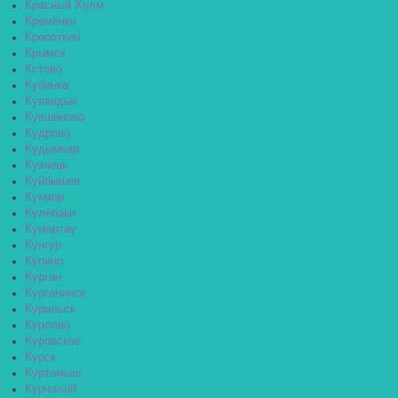
Красный Холм
Кремёнки
Кропоткин
Крымск
Кстово
Кубинка
Кувандык
Кувшиново
Кудрово
Кудымкар
Кузнецк
Куйбышев
Кукмор
Кулебаки
Кумертау
Кунгур
Купино
Курган
Курганинск
Курильск
Курлово
Куровское
Курск
Куртамыш
Курчалой