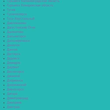
Гурьевск Калининградская область
Гурьевск Кемеровская область
Гусев
Гусиноозёрск
Гусь-Хрустальный
Давлеканово
Дагестанские Огни
Далматово
Дальнегорск
Дальнереченск
Данилов
Данков
Дегтярск
Дедовск
Демидов
Дербент
Десногорск
Джанкой
Дзержинск
Дзержинский
Дивногорск
Дигора
Димитровград
Дмитриев
Дмитров