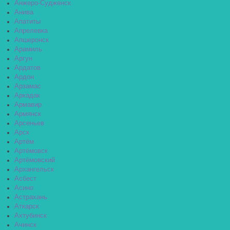
Анжеро-Судженск
Анива
Апатиты
Апрелевка
Апшеронск
Арамиль
Аргун
Ардатов
Ардон
Арзамас
Аркадак
Армавир
Армянск
Арсеньев
Арск
Артём
Артёмовск
Артёмовский
Архангельск
Асбест
Асино
Астрахань
Аткарск
Ахтубинск
Ачинск