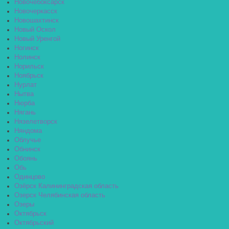
Новочебоксарск
Новочеркасск
Новошахтинск
Новый Оскол
Новый Уренгой
Ногинск
Нолинск
Норильск
Ноябрьск
Нурлат
Нытва
Нюрба
Нягань
Нязелетворск
Няндома
Облучье
Обнинск
Обоянь
Обь
Одинцово
Озёрск Калининградская область
Озерск Челябинская область
Озеры
Октябрьск
Октябрьский