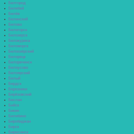
Белгород
Белебей
Белёв
Белинский
Белово
Белогорск
Белозерск
Белокуриха
Беломорск
Белоозёрский
Белорецк
Белореченск
Белоусово
Белоярский
Белый
Бердск
Березники
Берёзовский
Беслан
Бийск
Бикин
Билибино
Биробиджан
Бирск
Бирюсинск