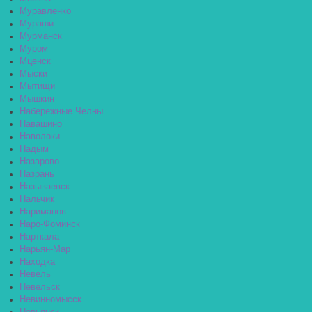
Муравленко
Мураши
Мурманск
Муром
Мценск
Мыски
Мытищи
Мышкин
Набережные Челны
Навашино
Наволоки
Надым
Назарово
Назрань
Называевск
Нальчик
Нариманов
Наро-Фоминск
Нарткала
Нарьян-Мар
Находка
Невель
Невельск
Невинномысск