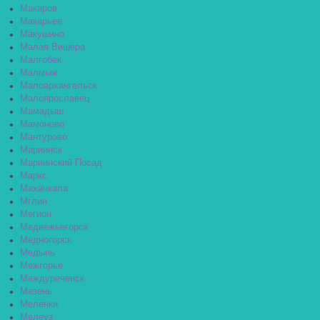
Макаров
Макарьев
Макушино
Малая Вишера
Малгобек
Малмыж
Малоархангельск
Малоярославец
Мамадыш
Мамоново
Мантурово
Мариинск
Мариинский Посад
Маркс
Махачкала
Мглин
Мегион
Медвежьегорск
Медногорск
Медынь
Межгорье
Междуреченск
Мезень
Меленки
Мелеуз