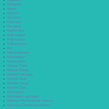
Невьянск
Нелидово
Неман
Нерехта
Нерчинск
Нерюнгри
Нестеров
Нефтегорск
Нефтекамск
Нефтекумск
Нефтеюганск
Нея
Нижневартовск
Нижнекамск
Нижнеудинск
Нижние Серги
Нижний Ломов
Нижний Новгород
Нижний Тагил
Нижняя Салда
Нижняя Тура
Николаевск
Николаевск-на-Амуре
Никольск Вологодская область
Никольск Пензенская область