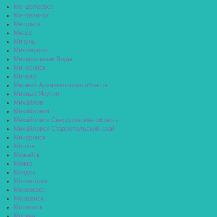
Менделеевск
Мензелинск
Мещовск
Миасс
Микунь
Миллерово
Минеральные Воды
Минусинск
Миньяр
Мирный Архангельская область
Мирный Якутия
Михайлов
Михайловка
Михайловск Свердловская область
Михайловск Ставропольский край
Мичуринск
Могоча
Можайск
Можга
Моздок
Мончегорск
Морозовск
Моршанск
Мосальск
Москва