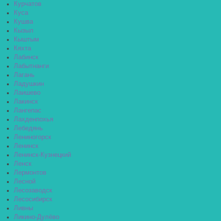
Курчатов
Куса
Кушва
Кызыл
Кыштым
Кяхта
Лабинск
Лабытнанги
Лагань
Ладушкин
Лаишево
Лакинск
Лангепас
Лахденпохья
Лебедянь
Лениногорск
Ленинск
Ленинск-Кузнецкий
Ленск
Лермонтов
Лесной
Лесозаводск
Лесосибирск
Ливны
Ликино-Дулёво