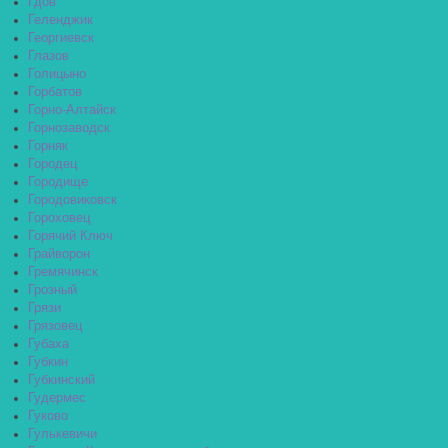
Гдов
Геленджик
Георгиевск
Глазов
Голицыно
Горбатов
Горно-Алтайск
Горнозаводск
Горняк
Городец
Городище
Городовиковск
Гороховец
Горячий Ключ
Грайворон
Гремячинск
Грозный
Грязи
Грязовец
Губаха
Губкин
Губкинский
Гудермес
Гуково
Гулькевичи