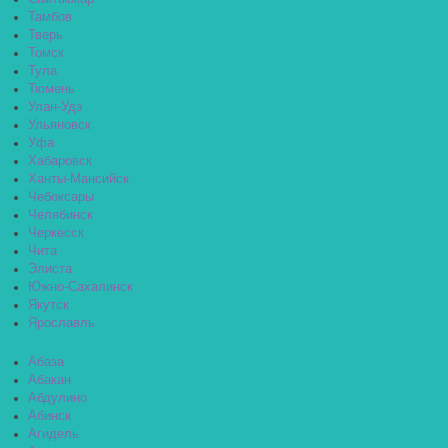
Тамбов
Тверь
Томск
Тула
Тюмень
Улан-Удэ
Ульяновск
Уфа
Хабаровск
Ханты-Мансийск
Чебоксары
Челябинск
Черкесск
Чита
Элиста
Южно-Сахалинск
Якутск
Ярославль
Абаза
Абакан
Абдулино
Абинск
Агидель