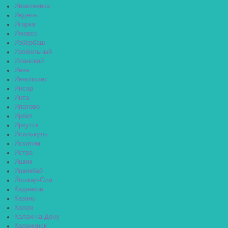
Ивантеевка
Ивдель
Игарка
Ижевск
Избербаш
Изобильный
Иланский
Инза
Иннополис
Инсар
Инта
Ипатово
Ирбит
Иркутск
Исилькуль
Искитим
Истра
Ишим
Ишимбай
Йошкар-Ола
Кадников
Казань
Калач
Калач-на-Дону
Калачинск