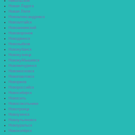
Никольское
Новая Ладога
Новая Ляля
Новоалександровск
Новоалтайск
Новоаннинский
Нововоронеж
Новодвинск
Новозыбков
Новокубанск
Новокузнецк
Новокуйбышевск
Новомичуринск
Новомосковск
Новопавловск
Новоржев
Новороссийск
Новосибирск
Новосиль
Новосокольники
Новотроицк
Новоузенск
Новоульяновск
Новоуральск
Новохопёрск