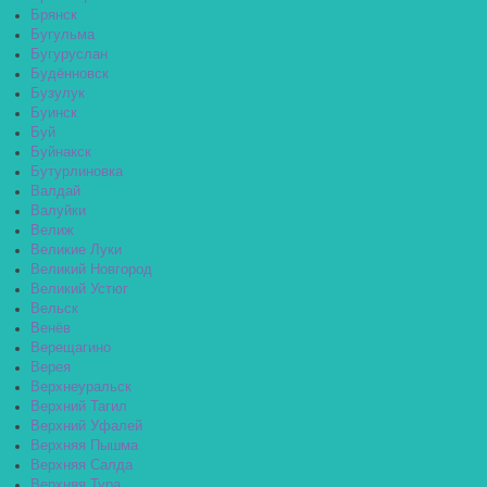
Брянск
Бугульма
Бугуруслан
Будённовск
Бузулук
Буинск
Буй
Буйнакск
Бутурлиновка
Валдай
Валуйки
Велиж
Великие Луки
Великий Новгород
Великий Устюг
Вельск
Венёв
Верещагино
Верея
Верхнеуральск
Верхний Тагил
Верхний Уфалей
Верхняя Пышма
Верхняя Салда
Верхняя Тура