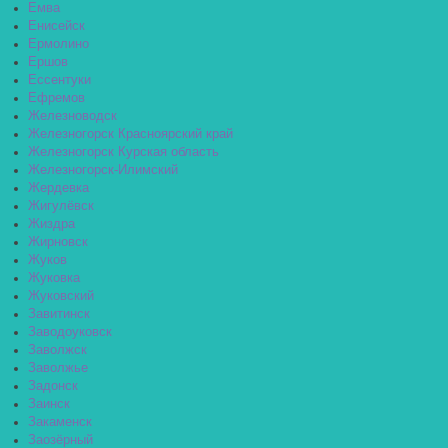
Емва
Енисейск
Ермолино
Ершов
Ессентуки
Ефремов
Железноводск
Железногорск Красноярский край
Железногорск Курская область
Железногорск-Илимский
Жердевка
Жигулёвск
Жиздра
Жирновск
Жуков
Жуковка
Жуковский
Завитинск
Заводоуковск
Заволжск
Заволжье
Задонск
Заинск
Закаменск
Заозёрный