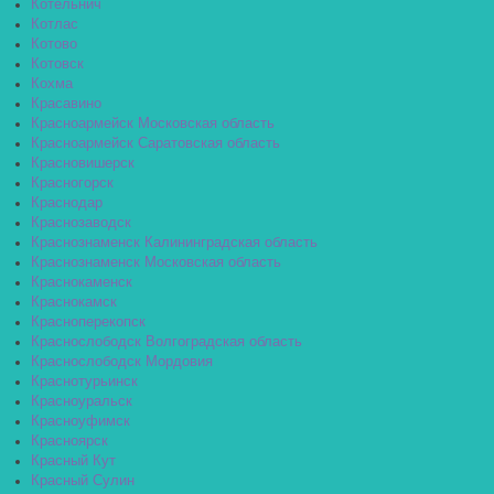
Котельнич
Котлас
Котово
Котовск
Кохма
Красавино
Красноармейск Московская область
Красноармейск Саратовская область
Красновишерск
Красногорск
Краснодар
Краснозаводск
Краснознаменск Калининградская область
Краснознаменск Московская область
Краснокаменск
Краснокамск
Красноперекопск
Краснослободск Волгоградская область
Краснослободск Мордовия
Краснотурьинск
Красноуральск
Красноуфимск
Красноярск
Красный Кут
Красный Сулин