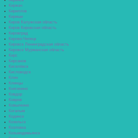
Киренск
Киржач
Кириллов
Кириши
Киров Калужская область
Киров Кировская область
Кировград
Кирово-Чепецк
Кировск Ленинградская область
Кировск Мурманская область
Кирс
Кирсанов
Киселёвск
Кисловодск
Клин
Клинцы
Княгинино
Ковдор
Ковров
Ковылкино
Когалым
Кодинск
Козельск
Козловка
Козьмодемьянск