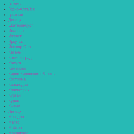
Гатчина
Горно-Алтайск
Грозный
Донецк
Екатеринбург
Иваново
Ижевск
Иркутск
Йошкар-Ола
Казань
Калининград
Калуга
Кемерово
Киров Кировская область
Кострома
Краснодар
Красноярск
Курган
Курск
Кызыл
Липецк
Магадан
Магас
Майкоп
Махачкала