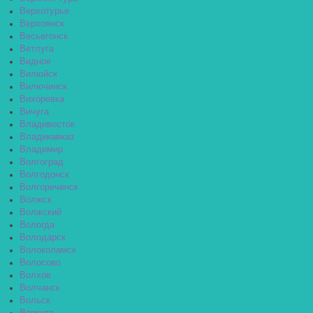
Верхотурье
Верхоянск
Весьегонск
Ветлуга
Видное
Вилюйск
Вилючинск
Вихоревка
Вичуга
Владивосток
Владикавказ
Владимир
Волгоград
Волгодонск
Волгореченск
Волжск
Волжский
Вологда
Володарск
Волоколамск
Волосово
Волхов
Волчанск
Вольск