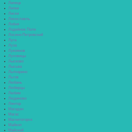
Липецк
Липки
Лиски
Лихославль
Лобня
Лодейное Поле
Лосино-Петровский
Луга
Луза
Лукоянов
Луховицы
Лысково
Лысьва
Лыткарино
Льгов
Любань
Люберцы
Любим
Людиново
Лянтор
Магадан
Магас
Магнитогорск
Майкоп
Майский