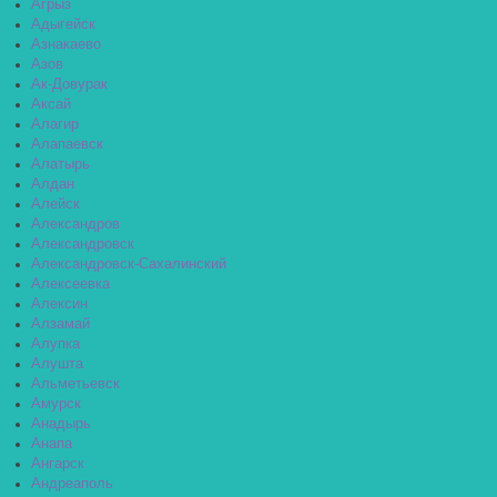
Агрыз
Адыгейск
Азнакаево
Азов
Ак-Довурак
Аксай
Алагир
Алапаевск
Алатырь
Алдан
Алейск
Александров
Александровск
Александровск-Сахалинский
Алексеевка
Алексин
Алзамай
Алупка
Алушта
Альметьевск
Амурск
Анадырь
Анапа
Ангарск
Андреаполь