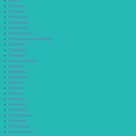
Кола
Кологрив
Коломна
Колпашево
Кольчугино
Коммунар
Комсомольск
Комсомольск-на-Амуре
Конаково
Кондопога
Кондрово
Константиновск
Копейск
Кораблино
Кореновск
Коркино
Королёв
Короча
Корсаков
Коряжма
Костерёво
Костомукша
Кострома
Котельники
Котельниково