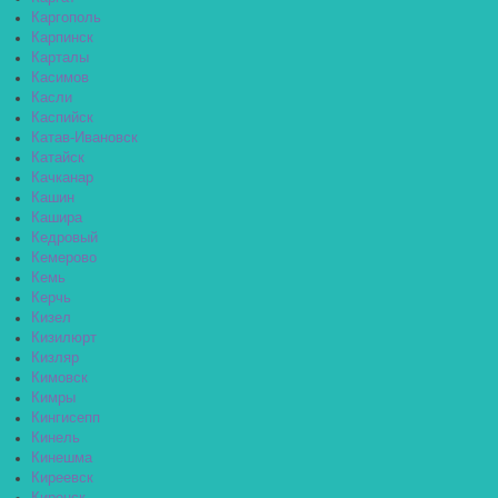
Каргополь
Карпинск
Карталы
Касимов
Касли
Каспийск
Катав-Ивановск
Катайск
Качканар
Кашин
Кашира
Кедровый
Кемерово
Кемь
Керчь
Кизел
Кизилюрт
Кизляр
Кимовск
Кимры
Кингисепп
Кинель
Кинешма
Киреевск