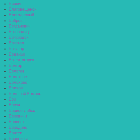
Бирюч
Благовещенск
Благодарный
Бобров
Богданович
Богородицк
Богородск
Боготол
Богучар
Бодайбо
Бокситогорск
Болгар
Бологое
Болотное
Болохово
Болхов
Большой Камень
Бор
Борзя
Борисоглебск
Боровичи
Боровск
Бородино
Братск
Бронницы