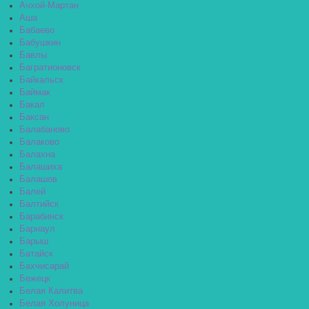
Ачхой-Мартан
Аша
Бабаево
Бабушкин
Бавлы
Багратионовск
Байкальск
Баймак
Бакал
Баксан
Балабаново
Балаково
Балахна
Балашиха
Балашов
Балей
Балтийск
Барабинск
Барнаул
Барыш
Батайск
Бахчисарай
Бежецк
Белая Калитва
Белая Холуница