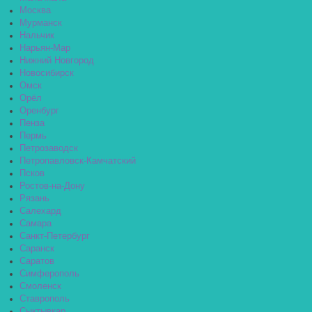
Москва
Мурманск
Нальчик
Нарьян-Мар
Нижний Новгород
Новосибирск
Омск
Орёл
Оренбург
Пенза
Пермь
Петрозаводск
Петропавловск-Камчатский
Псков
Ростов-на-Дону
Рязань
Салехард
Самара
Санкт-Петербург
Саранск
Саратов
Симферополь
Смоленск
Ставрополь
Сыктывкар