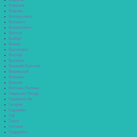
Воркута
Воронеж
Ворсма
Воскресенск
Воткинск
Всеволожск
Вуктыл
Выборг
Выкса
Высоковск
Высоцк
Вытегра
Вышний Волочёк
Вяземский
Вязники
Вязьма
Вятские Поляны
Гаврилов Посад
Гаврилов-Ям
Гагарин
Гаджиево
Гай
Галич
Гатчина
Гвардейск