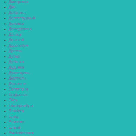
Дмитровск
Дно
Добрянка
Долгопрудный
Долинск
Домодедово
Донецк
Донской
Дорогобуж
Дрезна
Дубна
Дубовка
Дудинка
Духовщина
Дюртюли
Дятьково
Евпатория
Егорьевск
Ейск
Екатеринбург
Елабуга
Елец
Елизово
Ельня
Еманжелинск