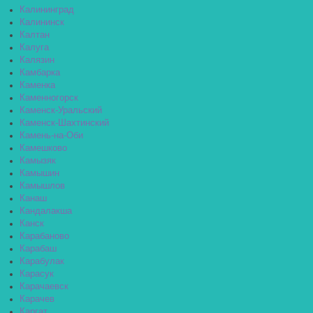
Калининград
Калининск
Калтан
Калуга
Калязин
Камбарка
Каменка
Каменногорск
Каменск-Уральский
Каменск-Шахтинский
Камень-на-Оби
Камешково
Камызяк
Камышин
Камышлов
Канаш
Кандалакша
Канск
Карабаново
Карабаш
Карабулак
Карасук
Карачаевск
Карачев
Каргат