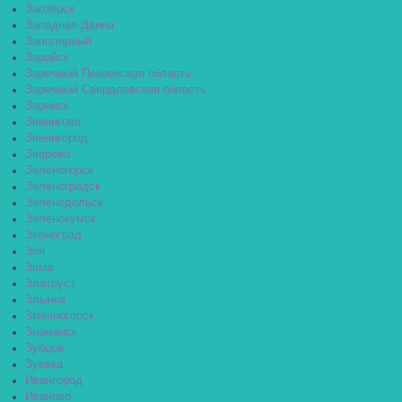
Заозёрск
Западная Двина
Заполярный
Зарайск
Заречный Пензенская область
Заречный Свердловская область
Заринск
Звенигово
Звенигород
Зверево
Зеленогорск
Зеленоградск
Зеленодольск
Зеленокумск
Зерноград
Зея
Зима
Златоуст
Злынка
Змеиногорск
Знаменск
Зубцов
Зуевка
Ивангород
Иваново