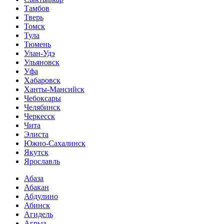
Тамбов
Тверь
Томск
Тула
Тюмень
Улан-Удэ
Ульяновск
Уфа
Хабаровск
Ханты-Мансийск
Чебоксары
Челябинск
Черкесск
Чита
Элиста
Южно-Сахалинск
Якутск
Ярославль
Абаза
Абакан
Абдулино
Абинск
Агидель
Агрыз