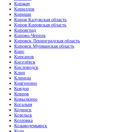
Киржач
Кириллов
Кириши
Киров Калужская область
Киров Кировская область
Кировград
Кирово-Чепецк
Кировск Ленинградская область
Кировск Мурманская область
Кирс
Кирсанов
Киселёвск
Кисловодск
Клин
Клинцы
Княгинино
Ковдор
Ковров
Ковылкино
Когалым
Кодинск
Козельск
Козловка
Козьмодемьянск
Кола