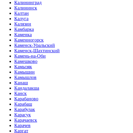
Калининград
Калининск
Калтан
Калуга
Калязин
Камбарка
Каменка
Каменногорск
Каменск-Уральский
Каменск-Шахтинский
Камень-на-Оби
Камешково
Камызяк
Камышин
Камышлов
Канаш
Кандалакша
Канск
Карабаново
Карабаш
Карабулак
Карасук
Карачаевск
Карачев
Каргат