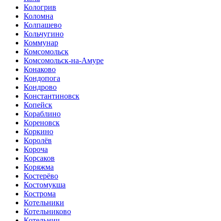
Кологрив
Коломна
Колпашево
Кольчугино
Коммунар
Комсомольск
Комсомольск-на-Амуре
Конаково
Кондопога
Кондрово
Константиновск
Копейск
Кораблино
Кореновск
Коркино
Королёв
Короча
Корсаков
Коряжма
Костерёво
Костомукша
Кострома
Котельники
Котельниково
Котельнич