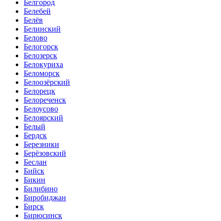
Белгород
Белебей
Белёв
Белинский
Белово
Белогорск
Белозерск
Белокуриха
Беломорск
Белоозёрский
Белорецк
Белореченск
Белоусово
Белоярский
Белый
Бердск
Березники
Берёзовский
Беслан
Бийск
Бикин
Билибино
Биробиджан
Бирск
Бирюсинск