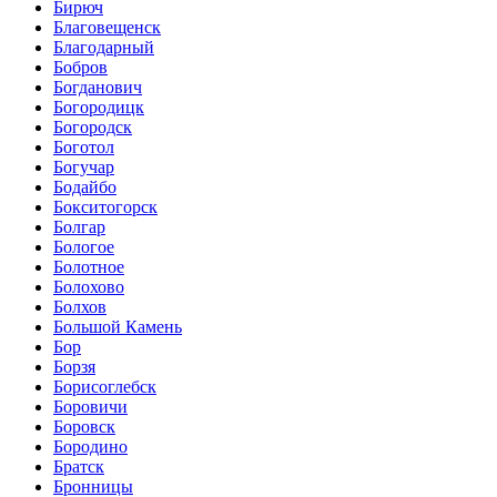
Бирюч
Благовещенск
Благодарный
Бобров
Богданович
Богородицк
Богородск
Боготол
Богучар
Бодайбо
Бокситогорск
Болгар
Бологое
Болотное
Болохово
Болхов
Большой Камень
Бор
Борзя
Борисоглебск
Боровичи
Боровск
Бородино
Братск
Бронницы