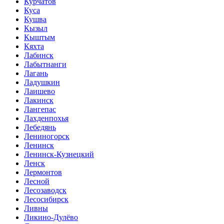
Курчатов
Куса
Кушва
Кызыл
Кыштым
Кяхта
Лабинск
Лабытнанги
Лагань
Ладушкин
Лаишево
Лакинск
Лангепас
Лахденпохья
Лебедянь
Лениногорск
Ленинск
Ленинск-Кузнецкий
Ленск
Лермонтов
Лесной
Лесозаводск
Лесосибирск
Ливны
Ликино-Дулёво