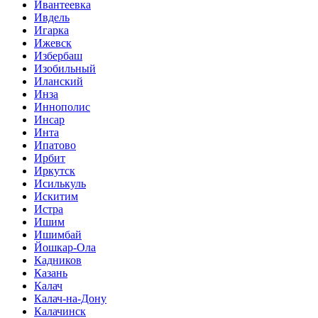
Ивантеевка
Ивдель
Игарка
Ижевск
Избербаш
Изобильный
Иланский
Инза
Иннополис
Инсар
Инта
Ипатово
Ирбит
Иркутск
Исилькуль
Искитим
Истра
Ишим
Ишимбай
Йошкар-Ола
Кадников
Казань
Калач
Калач-на-Дону
Калачинск