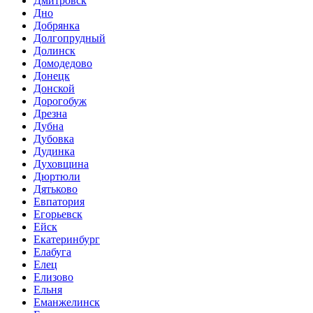
Дмитровск
Дно
Добрянка
Долгопрудный
Долинск
Домодедово
Донецк
Донской
Дорогобуж
Дрезна
Дубна
Дубовка
Дудинка
Духовщина
Дюртюли
Дятьково
Евпатория
Егорьевск
Ейск
Екатеринбург
Елабуга
Елец
Елизово
Ельня
Еманжелинск