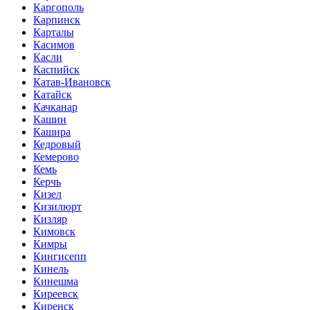
Каргополь
Карпинск
Карталы
Касимов
Касли
Каспийск
Катав-Ивановск
Катайск
Качканар
Кашин
Кашира
Кедровый
Кемерово
Кемь
Керчь
Кизел
Кизилюрт
Кизляр
Кимовск
Кимры
Кингисепп
Кинель
Кинешма
Киреевск
Киренск