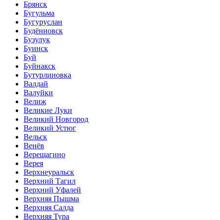
Брянск
Бугульма
Бугуруслан
Будённовск
Бузулук
Буинск
Буй
Буйнакск
Бутурлиновка
Валдай
Валуйки
Велиж
Великие Луки
Великий Новгород
Великий Устюг
Вельск
Венёв
Верещагино
Верея
Верхнеуральск
Верхний Тагил
Верхний Уфалей
Верхняя Пышма
Верхняя Салда
Верхняя Тура