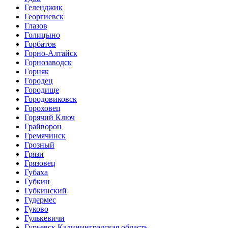
Геленджик
Георгиевск
Глазов
Голицыно
Горбатов
Горно-Алтайск
Горнозаводск
Горняк
Городец
Городище
Городовиковск
Гороховец
Горячий Ключ
Грайворон
Гремячинск
Грозный
Грязи
Грязовец
Губаха
Губкин
Губкинский
Гудермес
Гуково
Гулькевичи
Гурьевск Калининградская область