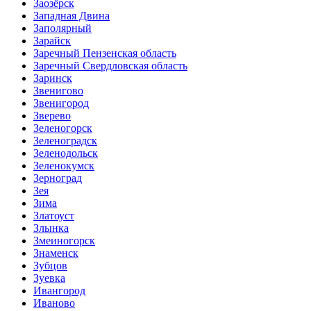
Заозёрск
Западная Двина
Заполярный
Зарайск
Заречный Пензенская область
Заречный Свердловская область
Заринск
Звенигово
Звенигород
Зверево
Зеленогорск
Зеленоградск
Зеленодольск
Зеленокумск
Зерноград
Зея
Зима
Златоуст
Злынка
Змеиногорск
Знаменск
Зубцов
Зуевка
Ивангород
Иваново