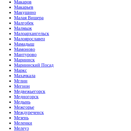
Макаров
Макарьев
Макушино
Малая Вишера
Малгобек
Малмыж
Малоархангельск
Малоярославец
Мамадыш
Мамоново
Мантурово
Мариинск
Мариинский Посад
Маркс
Махачкала
Мглин
Мегион
Медвежьегорск
Медногорск
Медынь
Межгорье
Междуреченск
Мезень
Меленки
Мелеуз