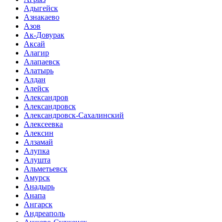
Адыгейск
Азнакаево
Азов
Ак-Довурак
Аксай
Алагир
Алапаевск
Алатырь
Алдан
Алейск
Александров
Александровск
Александровск-Сахалинский
Алексеевка
Алексин
Алзамай
Алупка
Алушта
Альметьевск
Амурск
Анадырь
Анапа
Ангарск
Андреаполь