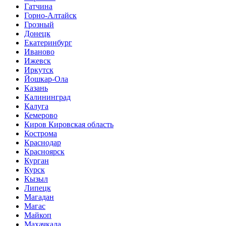
Гатчина
Горно-Алтайск
Грозный
Донецк
Екатеринбург
Иваново
Ижевск
Иркутск
Йошкар-Ола
Казань
Калининград
Калуга
Кемерово
Киров Кировская область
Кострома
Краснодар
Красноярск
Курган
Курск
Кызыл
Липецк
Магадан
Магас
Майкоп
Махачкала