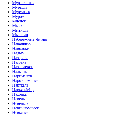
Муравленко
Мураши
Мурманск
Муром
Мценск
Мыски
Мытищи
Мышкин
Набережные Челны
Навашино
Наволоки
Надым
Назарово
Назрань
Называевск
Нальчик
Нариманов
Наро-Фоминск
Нарткала
Нарьян-Мар
Находка
Невель
Невельск
Невинномысск
Невьянск