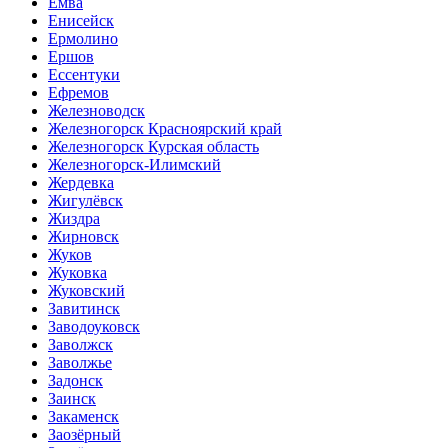
Емва
Енисейск
Ермолино
Ершов
Ессентуки
Ефремов
Железноводск
Железногорск Красноярский край
Железногорск Курская область
Железногорск-Илимский
Жердевка
Жигулёвск
Жиздра
Жирновск
Жуков
Жуковка
Жуковский
Завитинск
Заводоуковск
Заволжск
Заволжье
Задонск
Заинск
Закаменск
Заозёрный