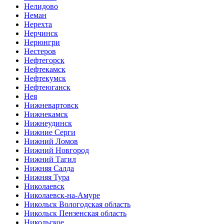
Нелидово
Неман
Нерехта
Нерчинск
Нерюнгри
Нестеров
Нефтегорск
Нефтекамск
Нефтекумск
Нефтеюганск
Нея
Нижневартовск
Нижнекамск
Нижнеудинск
Нижние Серги
Нижний Ломов
Нижний Новгород
Нижний Тагил
Нижняя Салда
Нижняя Тура
Николаевск
Николаевск-на-Амуре
Никольск Вологодская область
Никольск Пензенская область
Никольское