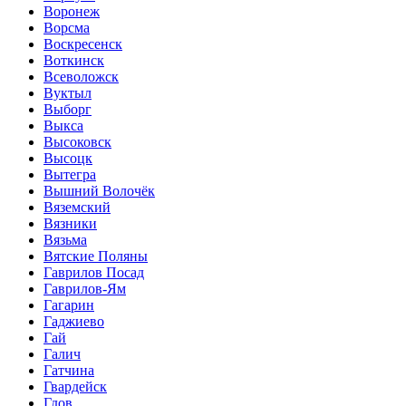
Воронеж
Ворсма
Воскресенск
Воткинск
Всеволожск
Вуктыл
Выборг
Выкса
Высоковск
Высоцк
Вытегра
Вышний Волочёк
Вяземский
Вязники
Вязьма
Вятские Поляны
Гаврилов Посад
Гаврилов-Ям
Гагарин
Гаджиево
Гай
Галич
Гатчина
Гвардейск
Гдов