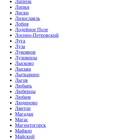
Липецк
Липки
Лиски
Лихославль
Лобня
Лодейное Поле
Лосино-Петровский
Луга
Луза
Лукоянов
Луховицы
Лысково
Лысьва
Лыткарино
Льгов
Любань
Люберцы
Любим
Людиново
Лянтор
Магадан
Магас
Магнитогорск
Майкоп
Майский