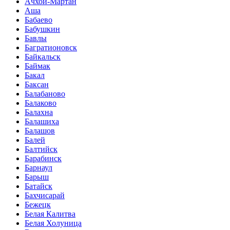
Ачхой-Мартан
Аша
Бабаево
Бабушкин
Бавлы
Багратионовск
Байкальск
Баймак
Бакал
Баксан
Балабаново
Балаково
Балахна
Балашиха
Балашов
Балей
Балтийск
Барабинск
Барнаул
Барыш
Батайск
Бахчисарай
Бежецк
Белая Калитва
Белая Холуница