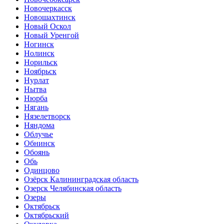
Новочеркасск
Новошахтинск
Новый Оскол
Новый Уренгой
Ногинск
Нолинск
Норильск
Ноябрьск
Нурлат
Нытва
Нюрба
Нягань
Нязелетворск
Няндома
Облучье
Обнинск
Обоянь
Обь
Одинцово
Озёрск Калининградская область
Озерск Челябинская область
Озеры
Октябрьск
Октябрьский