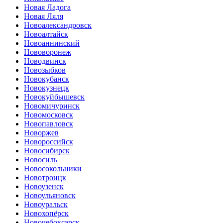
Новая Ладога
Новая Ляля
Новоалександровск
Новоалтайск
Новоаннинский
Нововоронеж
Новодвинск
Новозыбков
Новокубанск
Новокузнецк
Новокуйбышевск
Новомичуринск
Новомосковск
Новопавловск
Новоржев
Новороссийск
Новосибирск
Новосиль
Новосокольники
Новотроицк
Новоузенск
Новоульяновск
Новоуральск
Новохопёрск
Новочебоксарск