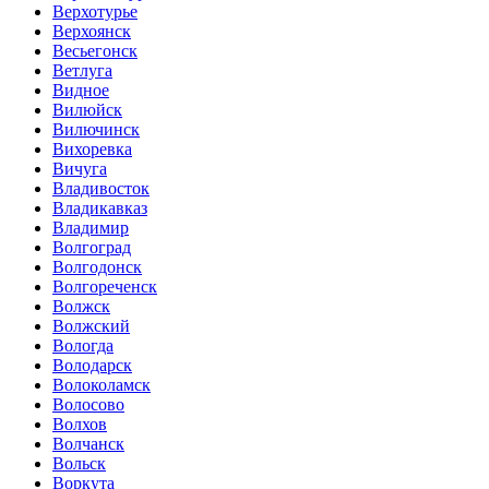
Верхотурье
Верхоянск
Весьегонск
Ветлуга
Видное
Вилюйск
Вилючинск
Вихоревка
Вичуга
Владивосток
Владикавказ
Владимир
Волгоград
Волгодонск
Волгореченск
Волжск
Волжский
Вологда
Володарск
Волоколамск
Волосово
Волхов
Волчанск
Вольск
Воркута