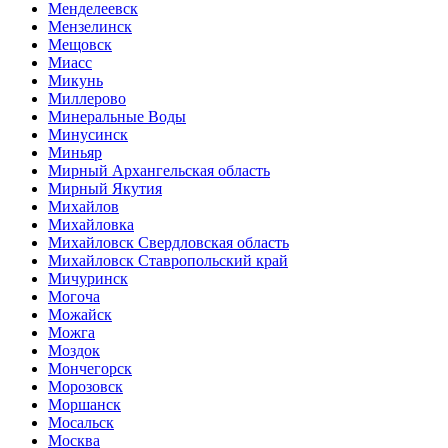
Менделеевск
Мензелинск
Мещовск
Миасс
Микунь
Миллерово
Минеральные Воды
Минусинск
Миньяр
Мирный Архангельская область
Мирный Якутия
Михайлов
Михайловка
Михайловск Свердловская область
Михайловск Ставропольский край
Мичуринск
Могоча
Можайск
Можга
Моздок
Мончегорск
Морозовск
Моршанск
Мосальск
Москва