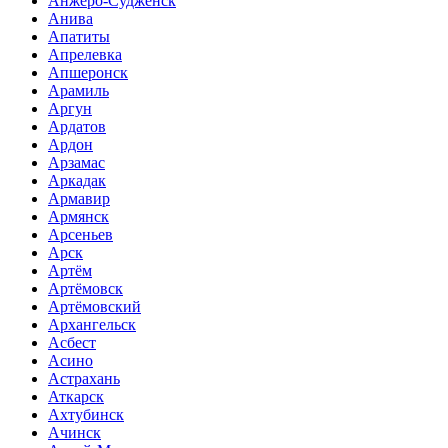
Анжеро-Судженск
Анива
Апатиты
Апрелевка
Апшеронск
Арамиль
Аргун
Ардатов
Ардон
Арзамас
Аркадак
Армавир
Армянск
Арсеньев
Арск
Артём
Артёмовск
Артёмовский
Архангельск
Асбест
Асино
Астрахань
Аткарск
Ахтубинск
Ачинск