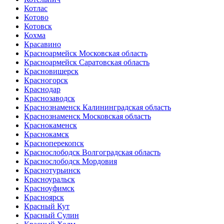
Котлас
Котово
Котовск
Кохма
Красавино
Красноармейск Московская область
Красноармейск Саратовская область
Красновишерск
Красногорск
Краснодар
Краснозаводск
Краснознаменск Калининградская область
Краснознаменск Московская область
Краснокаменск
Краснокамск
Красноперекопск
Краснослободск Волгоградская область
Краснослободск Мордовия
Краснотурьинск
Красноуральск
Красноуфимск
Красноярск
Красный Кут
Красный Сулин