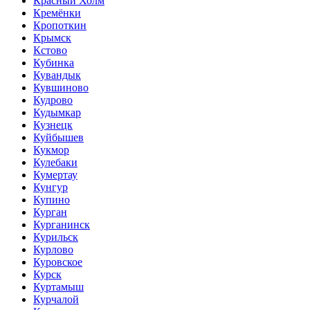
Красный Холм
Кремёнки
Кропоткин
Крымск
Кстово
Кубинка
Кувандык
Кувшиново
Кудрово
Кудымкар
Кузнецк
Куйбышев
Кукмор
Кулебаки
Кумертау
Кунгур
Купино
Курган
Курганинск
Курильск
Курлово
Куровское
Курск
Куртамыш
Курчалой