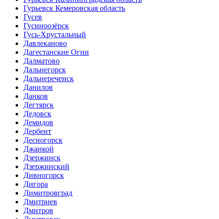
Гурьевск Кемеровская область
Гусев
Гусиноозёрск
Гусь-Хрустальный
Давлеканово
Дагестанские Огни
Далматово
Дальнегорск
Дальнереченск
Данилов
Данков
Дегтярск
Дедовск
Демидов
Дербент
Десногорск
Джанкой
Дзержинск
Дзержинский
Дивногорск
Дигора
Димитровград
Дмитриев
Дмитров