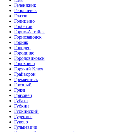
Геленджик
Георгиевск
Глазов
Голицыно
Горбатов
Горно-Алтайск
Горнозаводск
Горняк
Городец
Городище
Городовиковск
Гороховец
Горячий Ключ
Грайворон
Гремячинск
Грозный
Грязи
Грязовец
Губаха
Губкин
Губкинский
Гудермес
Гуково
Гулькевичи