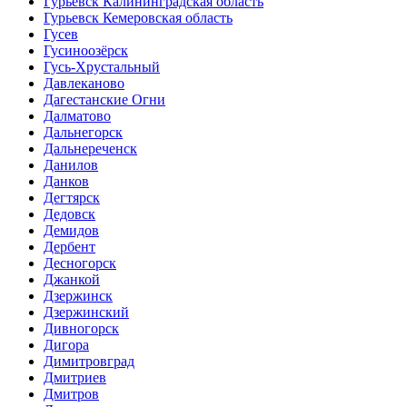
Гурьевск Калининградская область
Гурьевск Кемеровская область
Гусев
Гусиноозёрск
Гусь-Хрустальный
Давлеканово
Дагестанские Огни
Далматово
Дальнегорск
Дальнереченск
Данилов
Данков
Дегтярск
Дедовск
Демидов
Дербент
Десногорск
Джанкой
Дзержинск
Дзержинский
Дивногорск
Дигора
Димитровград
Дмитриев
Дмитров