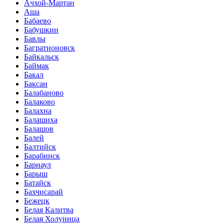
Ачхой-Мартан
Аша
Бабаево
Бабушкин
Бавлы
Багратионовск
Байкальск
Баймак
Бакал
Баксан
Балабаново
Балаково
Балахна
Балашиха
Балашов
Балей
Балтийск
Барабинск
Барнаул
Барыш
Батайск
Бахчисарай
Бежецк
Белая Калитва
Белая Холуница