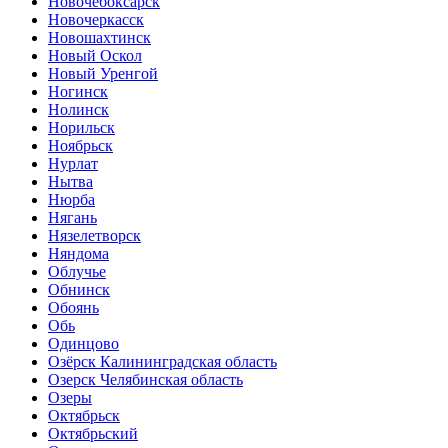
Новочебоксарск
Новочеркасск
Новошахтинск
Новый Оскол
Новый Уренгой
Ногинск
Нолинск
Норильск
Ноябрьск
Нурлат
Нытва
Нюрба
Нягань
Нязелетворск
Няндома
Облучье
Обнинск
Обоянь
Обь
Одинцово
Озёрск Калининградская область
Озерск Челябинская область
Озеры
Октябрьск
Октябрьский