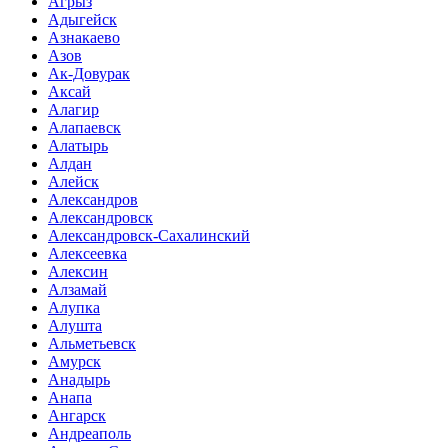
Агрыз
Адыгейск
Азнакаево
Азов
Ак-Довурак
Аксай
Алагир
Алапаевск
Алатырь
Алдан
Алейск
Александров
Александровск
Александровск-Сахалинский
Алексеевка
Алексин
Алзамай
Алупка
Алушта
Альметьевск
Амурск
Анадырь
Анапа
Ангарск
Андреаполь