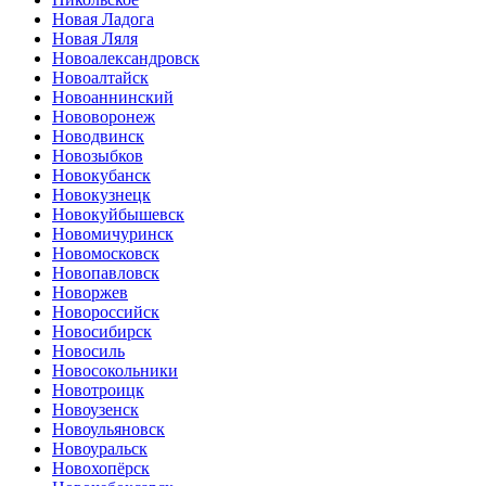
Новая Ладога
Новая Ляля
Новоалександровск
Новоалтайск
Новоаннинский
Нововоронеж
Новодвинск
Новозыбков
Новокубанск
Новокузнецк
Новокуйбышевск
Новомичуринск
Новомосковск
Новопавловск
Новоржев
Новороссийск
Новосибирск
Новосиль
Новосокольники
Новотроицк
Новоузенск
Новоульяновск
Новоуральск
Новохопёрск