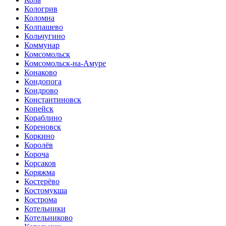
Кологрив
Коломна
Колпашево
Кольчугино
Коммунар
Комсомольск
Комсомольск-на-Амуре
Конаково
Кондопога
Кондрово
Константиновск
Копейск
Кораблино
Кореновск
Коркино
Королёв
Короча
Корсаков
Коряжма
Костерёво
Костомукша
Кострома
Котельники
Котельниково