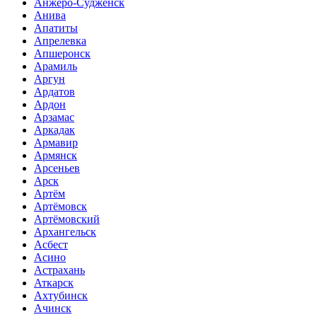
Анжеро-Судженск
Анива
Апатиты
Апрелевка
Апшеронск
Арамиль
Аргун
Ардатов
Ардон
Арзамас
Аркадак
Армавир
Армянск
Арсеньев
Арск
Артём
Артёмовск
Артёмовский
Архангельск
Асбест
Асино
Астрахань
Аткарск
Ахтубинск
Ачинск