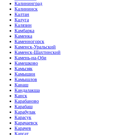
Калининград
Калининск
Калтан
Калуга
Калязин
Камбарка
Каменка
Каменногорск
Каменск-Уральский
Каменск-Шахтинский
Камень-на-Оби
Камешково
Камызяк
Камышин
Камышлов
Канаш
Кандалакша
Канск
Карабаново
Карабаш
Карабулак
Карасук
Карачаевск
Карачев
Каргат