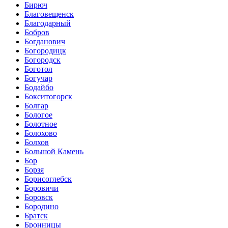
Бирюч
Благовещенск
Благодарный
Бобров
Богданович
Богородицк
Богородск
Боготол
Богучар
Бодайбо
Бокситогорск
Болгар
Бологое
Болотное
Болохово
Болхов
Большой Камень
Бор
Борзя
Борисоглебск
Боровичи
Боровск
Бородино
Братск
Бронницы