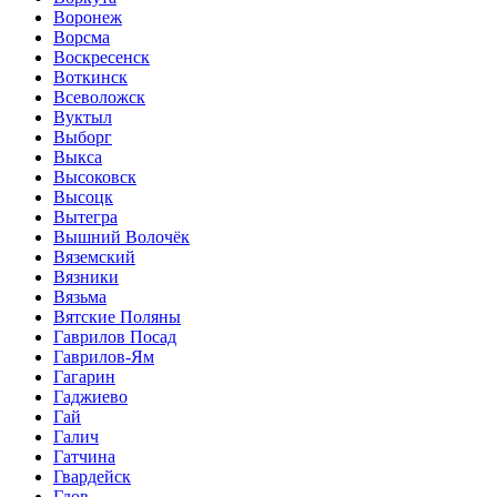
Воронеж
Ворсма
Воскресенск
Воткинск
Всеволожск
Вуктыл
Выборг
Выкса
Высоковск
Высоцк
Вытегра
Вышний Волочёк
Вяземский
Вязники
Вязьма
Вятские Поляны
Гаврилов Посад
Гаврилов-Ям
Гагарин
Гаджиево
Гай
Галич
Гатчина
Гвардейск
Гдов