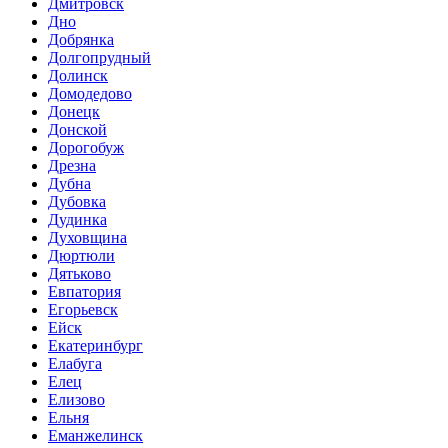
Дмитровск
Дно
Добрянка
Долгопрудный
Долинск
Домодедово
Донецк
Донской
Дорогобуж
Дрезна
Дубна
Дубовка
Дудинка
Духовщина
Дюртюли
Дятьково
Евпатория
Егорьевск
Ейск
Екатеринбург
Елабуга
Елец
Елизово
Ельня
Еманжелинск