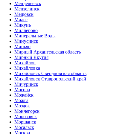
Менделеевск
Мензелинск
Мещовск
Миасс
Микунь
Миллерово
Минеральные Воды
Минусинск
Миньяр
Мирный Архангельская область
Мирный Якутия
Михайлов
Михайловка
Михайловск Свердловская область
Михайловск Ставропольский край
Мичуринск
Могоча
Можайск
Можга
Моздок
Мончегорск
Морозовск
Моршанск
Мосальск
Москва