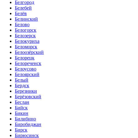
Белгород
Белебей
Белёв
Белинский
Белово
Белогорск
Белозерск
Белокуриха
Беломорск
Белоозёрский
Белорецк
Белореченск
Белоусово
Белоярский
Белый
Бердск
Березники
Берёзовский
Беслан
Бийск
Бикин
Билибино
Биробиджан
Бирск
Бирюсинск