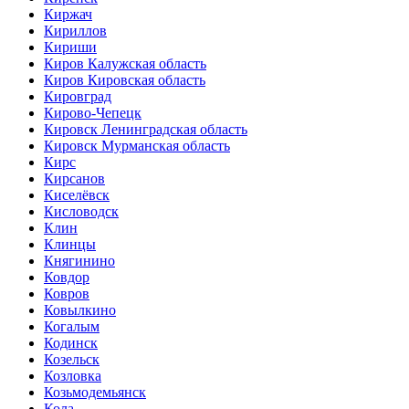
Киржач
Кириллов
Кириши
Киров Калужская область
Киров Кировская область
Кировград
Кирово-Чепецк
Кировск Ленинградская область
Кировск Мурманская область
Кирс
Кирсанов
Киселёвск
Кисловодск
Клин
Клинцы
Княгинино
Ковдор
Ковров
Ковылкино
Когалым
Кодинск
Козельск
Козловка
Козьмодемьянск
Кола