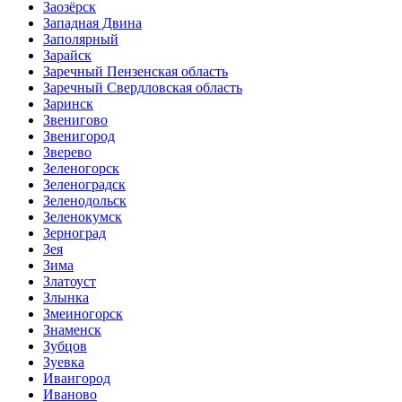
Заозёрск
Западная Двина
Заполярный
Зарайск
Заречный Пензенская область
Заречный Свердловская область
Заринск
Звенигово
Звенигород
Зверево
Зеленогорск
Зеленоградск
Зеленодольск
Зеленокумск
Зерноград
Зея
Зима
Златоуст
Злынка
Змеиногорск
Знаменск
Зубцов
Зуевка
Ивангород
Иваново