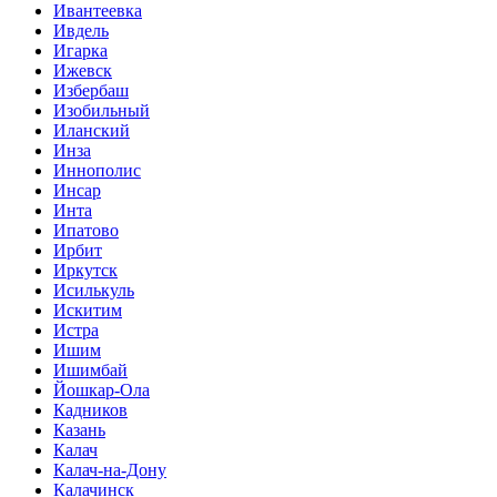
Ивантеевка
Ивдель
Игарка
Ижевск
Избербаш
Изобильный
Иланский
Инза
Иннополис
Инсар
Инта
Ипатово
Ирбит
Иркутск
Исилькуль
Искитим
Истра
Ишим
Ишимбай
Йошкар-Ола
Кадников
Казань
Калач
Калач-на-Дону
Калачинск