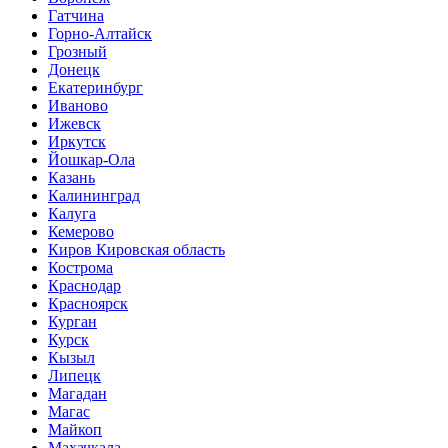
Гатчина
Горно-Алтайск
Грозный
Донецк
Екатеринбург
Иваново
Ижевск
Иркутск
Йошкар-Ола
Казань
Калининград
Калуга
Кемерово
Киров Кировская область
Кострома
Краснодар
Красноярск
Курган
Курск
Кызыл
Липецк
Магадан
Магас
Майкоп
Махачкала