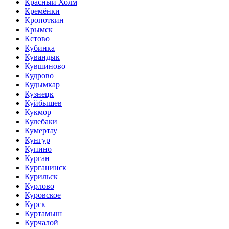
Красный Холм
Кремёнки
Кропоткин
Крымск
Кстово
Кубинка
Кувандык
Кувшиново
Кудрово
Кудымкар
Кузнецк
Куйбышев
Кукмор
Кулебаки
Кумертау
Кунгур
Купино
Курган
Курганинск
Курильск
Курлово
Куровское
Курск
Куртамыш
Курчалой