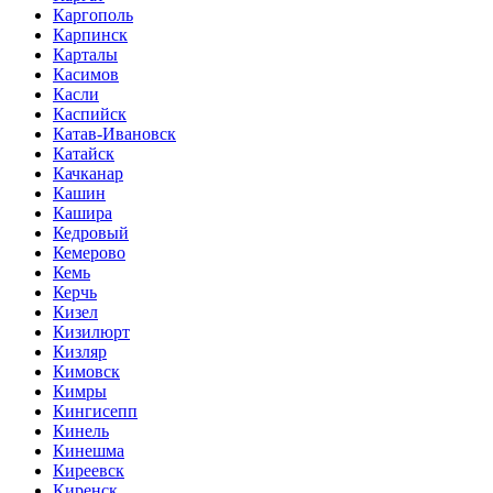
Каргополь
Карпинск
Карталы
Касимов
Касли
Каспийск
Катав-Ивановск
Катайск
Качканар
Кашин
Кашира
Кедровый
Кемерово
Кемь
Керчь
Кизел
Кизилюрт
Кизляр
Кимовск
Кимры
Кингисепп
Кинель
Кинешма
Киреевск
Киренск