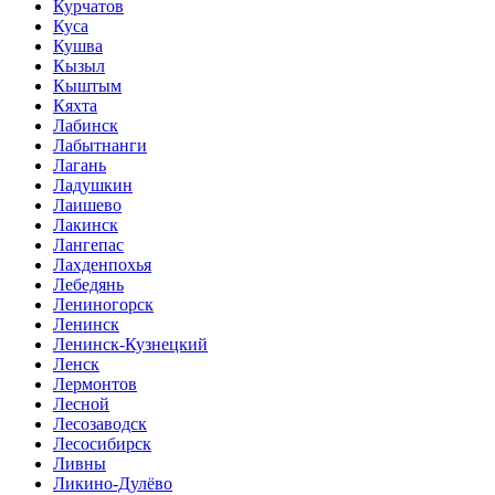
Курчатов
Куса
Кушва
Кызыл
Кыштым
Кяхта
Лабинск
Лабытнанги
Лагань
Ладушкин
Лаишево
Лакинск
Лангепас
Лахденпохья
Лебедянь
Лениногорск
Ленинск
Ленинск-Кузнецкий
Ленск
Лермонтов
Лесной
Лесозаводск
Лесосибирск
Ливны
Ликино-Дулёво