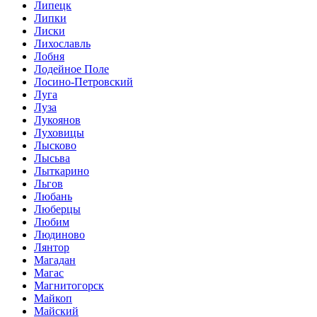
Липецк
Липки
Лиски
Лихославль
Лобня
Лодейное Поле
Лосино-Петровский
Луга
Луза
Лукоянов
Луховицы
Лысково
Лысьва
Лыткарино
Льгов
Любань
Люберцы
Любим
Людиново
Лянтор
Магадан
Магас
Магнитогорск
Майкоп
Майский