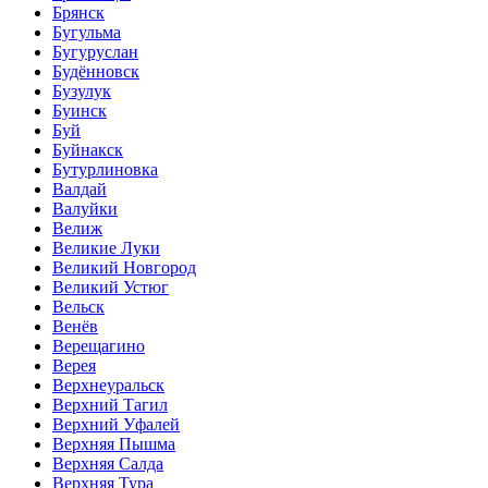
Брянск
Бугульма
Бугуруслан
Будённовск
Бузулук
Буинск
Буй
Буйнакск
Бутурлиновка
Валдай
Валуйки
Велиж
Великие Луки
Великий Новгород
Великий Устюг
Вельск
Венёв
Верещагино
Верея
Верхнеуральск
Верхний Тагил
Верхний Уфалей
Верхняя Пышма
Верхняя Салда
Верхняя Тура