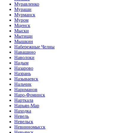
Муравленко
Мураши
Мурманск
Муром
Мценск
Мыски
Мытищи
Мышкин
Набережные Челны
Навашино
Наволоки
Надым
Назарово
Назрань
Называевск
Нальчик
Нариманов
Наро-Фоминск
Нарткала
Нарьян-Мар
Находка
Невель
Невельск
Невинномысск
Невьянск