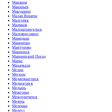
Макаров
Макарьев
Макушино
Малая Вишера
Малгобек
Малмыж
Малоархангельск
Малоярославец
Мамадыш
Мамоново
Мантурово
Мариинск
Мариинский Посад
Маркс
Махачкала
Мглин
Мегион
Медвежьегорск
Медногорск
Медынь
Межгорье
Междуреченск
Мезень
Меленки
Мелеуз