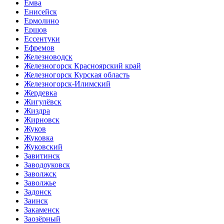
Емва
Енисейск
Ермолино
Ершов
Ессентуки
Ефремов
Железноводск
Железногорск Красноярский край
Железногорск Курская область
Железногорск-Илимский
Жердевка
Жигулёвск
Жиздра
Жирновск
Жуков
Жуковка
Жуковский
Завитинск
Заводоуковск
Заволжск
Заволжье
Задонск
Заинск
Закаменск
Заозёрный