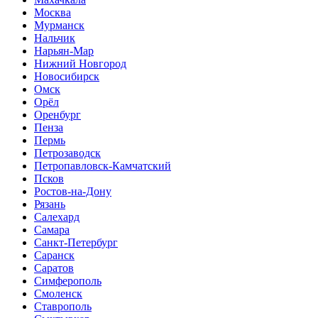
Москва
Мурманск
Нальчик
Нарьян-Мар
Нижний Новгород
Новосибирск
Омск
Орёл
Оренбург
Пенза
Пермь
Петрозаводск
Петропавловск-Камчатский
Псков
Ростов-на-Дону
Рязань
Салехард
Самара
Санкт-Петербург
Саранск
Саратов
Симферополь
Смоленск
Ставрополь