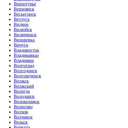
Верхотурье
Верхоянск
Весьегонск
Ветлуга
Видное
Вилюйск
Вилючинск
Вихоревка
Вичуга
Владивосток
Владикавказ
Владимир
Волгоград
Волгодонск
Волгореченск
Волжск
Волжский
Вологда
Володарск
Волоколамск
Волосово
Волхов
Волчанск
Вольск
Воркута