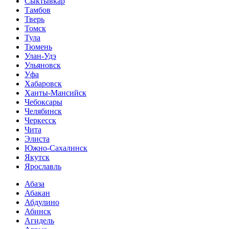
Сыктывкар
Тамбов
Тверь
Томск
Тула
Тюмень
Улан-Удэ
Ульяновск
Уфа
Хабаровск
Ханты-Мансийск
Чебоксары
Челябинск
Черкесск
Чита
Элиста
Южно-Сахалинск
Якутск
Ярославль
Абаза
Абакан
Абдулино
Абинск
Агидель