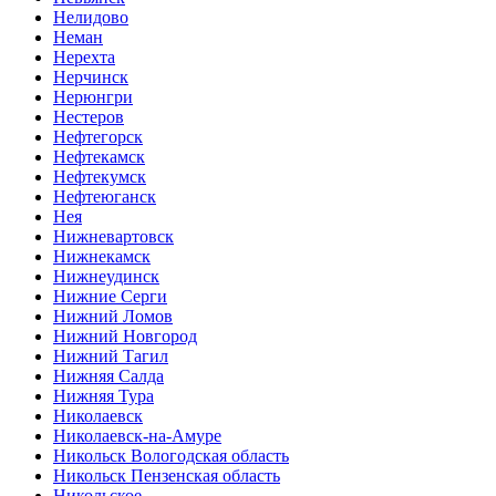
Нелидово
Неман
Нерехта
Нерчинск
Нерюнгри
Нестеров
Нефтегорск
Нефтекамск
Нефтекумск
Нефтеюганск
Нея
Нижневартовск
Нижнекамск
Нижнеудинск
Нижние Серги
Нижний Ломов
Нижний Новгород
Нижний Тагил
Нижняя Салда
Нижняя Тура
Николаевск
Николаевск-на-Амуре
Никольск Вологодская область
Никольск Пензенская область
Никольское