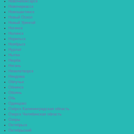
Новочебоксарск
Новочеркасск
Новошахтинск
Новый Оскол
Новый Уренгой
Ногинск
Нолинск
Норильск
Ноябрьск
Нурлат
Нытва
Нюрба
Нягань
Нязелетворск
Няндома
Облучье
Обнинск
Обоянь
Обь
Одинцово
Озёрск Калининградская область
Озерск Челябинская область
Озеры
Октябрьск
Октябрьский