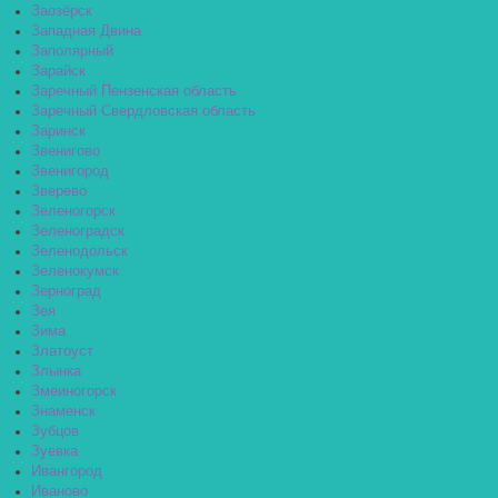
Заозёрск
Западная Двина
Заполярный
Зарайск
Заречный Пензенская область
Заречный Свердловская область
Заринск
Звенигово
Звенигород
Зверево
Зеленогорск
Зеленоградск
Зеленодольск
Зеленокумск
Зерноград
Зея
Зима
Златоуст
Злынка
Змеиногорск
Знаменск
Зубцов
Зуевка
Ивангород
Иваново