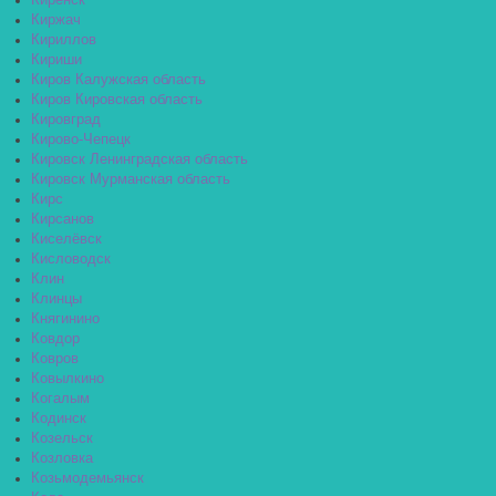
Киренск
Киржач
Кириллов
Кириши
Киров Калужская область
Киров Кировская область
Кировград
Кирово-Чепецк
Кировск Ленинградская область
Кировск Мурманская область
Кирс
Кирсанов
Киселёвск
Кисловодск
Клин
Клинцы
Княгинино
Ковдор
Ковров
Ковылкино
Когалым
Кодинск
Козельск
Козловка
Козьмодемьянск