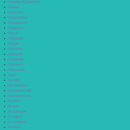
Анжеро-Судженск
Анива
Апатиты
Апрелевка
Апшеронск
Арамиль
Аргун
Ардатов
Ардон
Арзамас
Аркадак
Армавир
Армянск
Арсеньев
Арск
Артём
Артёмовск
Артёмовский
Архангельск
Асбест
Асино
Астрахань
Аткарск
Ахтубинск
Ачинск