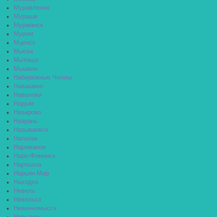
Муравленко
Мураши
Мурманск
Муром
Мценск
Мыски
Мытищи
Мышкин
Набережные Челны
Навашино
Наволоки
Надым
Назарово
Назрань
Называевск
Нальчик
Нариманов
Наро-Фоминск
Нарткала
Нарьян-Мар
Находка
Невель
Невельск
Невинномысск