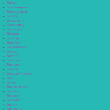
Бирюч
Благовещенск
Благодарный
Бобров
Богданович
Богородицк
Богородск
Боготол
Богучар
Бодайбо
Бокситогорск
Болгар
Бологое
Болотное
Болохово
Болхов
Большой Камень
Бор
Борзя
Борисоглебск
Боровичи
Боровск
Бородино
Братск
Бронницы