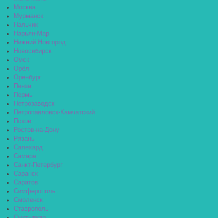
Москва
Мурманск
Нальчик
Нарьян-Мар
Нижний Новгород
Новосибирск
Омск
Орёл
Оренбург
Пенза
Пермь
Петрозаводск
Петропавловск-Камчатский
Псков
Ростов-на-Дону
Рязань
Салехард
Самара
Санкт-Петербург
Саранск
Саратов
Симферополь
Смоленск
Ставрополь
Сыктывкар