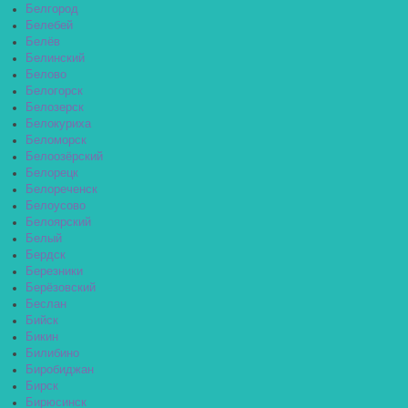
Белгород
Белебей
Белёв
Белинский
Белово
Белогорск
Белозерск
Белокуриха
Беломорск
Белоозёрский
Белорецк
Белореченск
Белоусово
Белоярский
Белый
Бердск
Березники
Берёзовский
Беслан
Бийск
Бикин
Билибино
Биробиджан
Бирск
Бирюсинск