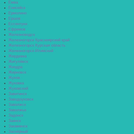
Емва
Енисейск
Ермолино
Ершов
Ессентуки
Ефремов
Железноводск
Железногорск Красноярский край
Железногорск Курская область
Железногорск-Илимский
Жердевка
Жигулёвск
Жиздра
Жирновск
Жуков
Жуковка
Жуковский
Завитинск
Заводоуковск
Заволжск
Заволжье
Задонск
Заинск
Закаменск
Заозёрный