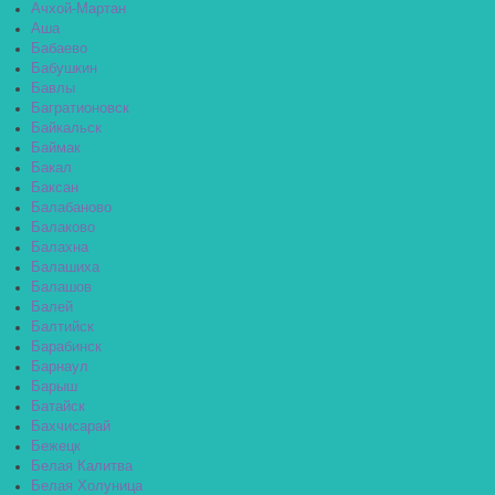
Ачхой-Мартан
Аша
Бабаево
Бабушкин
Бавлы
Багратионовск
Байкальск
Баймак
Бакал
Баксан
Балабаново
Балаково
Балахна
Балашиха
Балашов
Балей
Балтийск
Барабинск
Барнаул
Барыш
Батайск
Бахчисарай
Бежецк
Белая Калитва
Белая Холуница