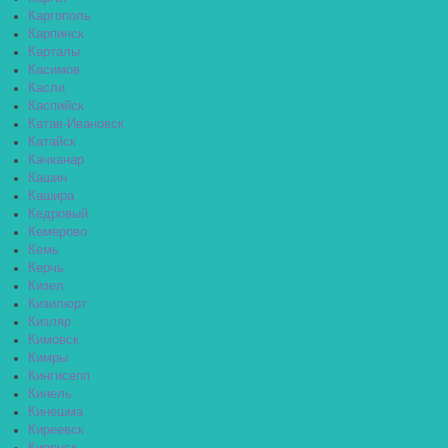
Каргополь
Карпинск
Карталы
Касимов
Касли
Каспийск
Катав-Ивановск
Катайск
Качканар
Кашин
Кашира
Кедровый
Кемерово
Кемь
Керчь
Кизел
Кизилюрт
Кизляр
Кимовск
Кимры
Кингисепп
Кинель
Кинешма
Киреевск