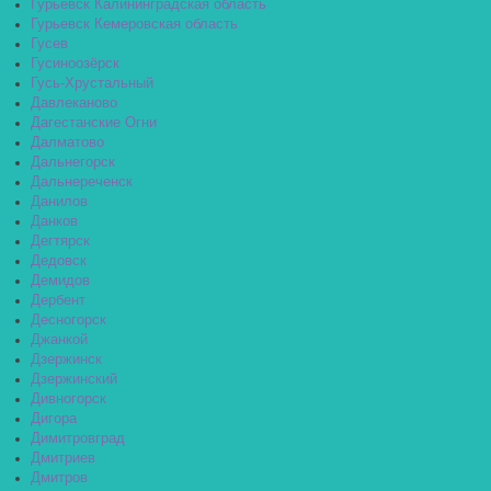
Гурьевск Калининградская область
Гурьевск Кемеровская область
Гусев
Гусиноозёрск
Гусь-Хрустальный
Давлеканово
Дагестанские Огни
Далматово
Дальнегорск
Дальнереченск
Данилов
Данков
Дегтярск
Дедовск
Демидов
Дербент
Десногорск
Джанкой
Дзержинск
Дзержинский
Дивногорск
Дигора
Димитровград
Дмитриев
Дмитров