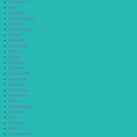
Дмитровск
Дно
Добрянка
Долгопрудный
Долинск
Домодедово
Донецк
Донской
Дорогобуж
Дрезна
Дубна
Дубовка
Дудинка
Духовщина
Дюртюли
Дятьково
Евпатория
Егорьевск
Ейск
Екатеринбург
Елабуга
Елец
Елизово
Ельня
Еманжелинск