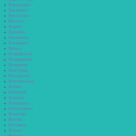
Верхотурье
Верхоянск
Весьегонск
Ветлуга
Видное
Вилюйск
Вилючинск
Вихоревка
Вичуга
Владивосток
Владикавказ
Владимир
Волгоград
Волгодонск
Волгореченск
Волжск
Волжский
Вологда
Володарск
Волоколамск
Волосово
Волхов
Волчанск
Вольск