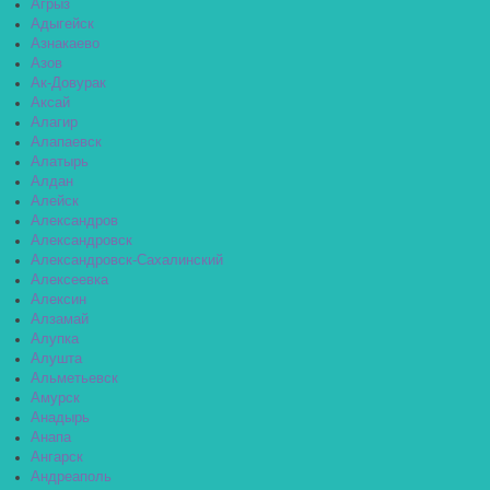
Агрыз
Адыгейск
Азнакаево
Азов
Ак-Довурак
Аксай
Алагир
Алапаевск
Алатырь
Алдан
Алейск
Александров
Александровск
Александровск-Сахалинский
Алексеевка
Алексин
Алзамай
Алупка
Алушта
Альметьевск
Амурск
Анадырь
Анапа
Ангарск
Андреаполь