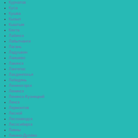
Курчатов
Куса
Кушва
Кызыл
Кыштым
Кяхта
Лабинск
Лабытнанги
Лагань
Ладушкин
Лаишево
Лакинск
Лангепас
Лахденпохья
Лебедянь
Лениногорск
Ленинск
Ленинск-Кузнецкий
Ленск
Лермонтов
Лесной
Лесозаводск
Лесосибирск
Ливны
Ликино-Дулёво