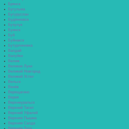
Брянск
Бугульма
Бугуруслан
Будённовск
Бузулук
Буинск
Буй
Буйнакск
Бутурлиновка
Валдай
Валуйки
Велиж
Великие Луки
Великий Новгород
Великий Устюг
Вельск
Венёв
Верещагино
Верея
Верхнеуральск
Верхний Тагил
Верхний Уфалей
Верхняя Пышма
Верхняя Салда
Верхняя Тура