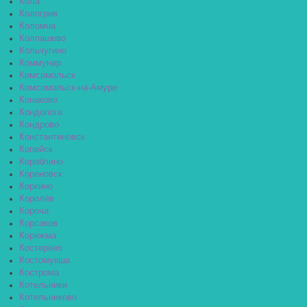
Кола
Кологрив
Коломна
Колпашево
Кольчугино
Коммунар
Комсомольск
Комсомольск-на-Амуре
Конаково
Кондопога
Кондрово
Константиновск
Копейск
Кораблино
Кореновск
Коркино
Королёв
Короча
Корсаков
Коряжма
Костерёво
Костомукша
Кострома
Котельники
Котельниково