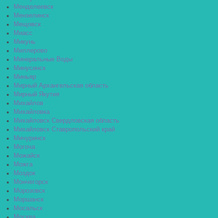
Менделеевск
Мензелинск
Мещовск
Миасс
Микунь
Миллерово
Минеральные Воды
Минусинск
Миньяр
Мирный Архангельская область
Мирный Якутия
Михайлов
Михайловка
Михайловск Свердловская область
Михайловск Ставропольский край
Мичуринск
Могоча
Можайск
Можга
Моздок
Мончегорск
Морозовск
Моршанск
Мосальск
Москва