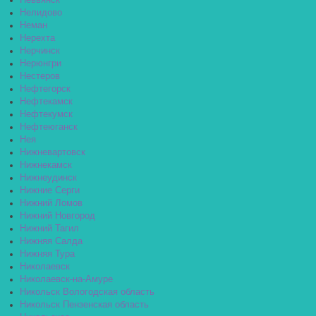
Невьянск
Нелидово
Неман
Нерехта
Нерчинск
Нерюнгри
Нестеров
Нефтегорск
Нефтекамск
Нефтекумск
Нефтеюганск
Нея
Нижневартовск
Нижнекамск
Нижнеудинск
Нижние Серги
Нижний Ломов
Нижний Новгород
Нижний Тагил
Нижняя Салда
Нижняя Тура
Николаевск
Николаевск-на-Амуре
Никольск Вологодская область
Никольск Пензенская область