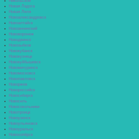
Никольское
Новая Ладога
Новая Ляля
Новоалександровск
Новоалтайск
Новоаннинский
Нововоронеж
Новодвинск
Новозыбков
Новокубанск
Новокузнецк
Новокуйбышевск
Новомичуринск
Новомосковск
Новопавловск
Новоржев
Новороссийск
Новосибирск
Новосиль
Новосокольники
Новотроицк
Новоузенск
Новоульяновск
Новоуральск
Новохопёрск