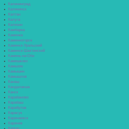
Калининград
Калининск
Калтан
Калуга
Калязин
Камбарка
Каменка
Каменногорск
Каменск-Уральский
Каменск-Шахтинский
Камень-на-Оби
Камешково
Камызяк
Камышин
Камышлов
Канаш
Кандалакша
Канск
Карабаново
Карабаш
Карабулак
Карасук
Карачаевск
Карачев
Каргат