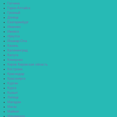
Гатчина
Горно-Алтайск
Грозный
Донецк
Екатеринбург
Иваново
Ижевск
Иркутск
Йошкар-Ола
Казань
Калининград
Калуга
Кемерово
Киров Кировская область
Кострома
Краснодар
Красноярск
Курган
Курск
Кызыл
Липецк
Магадан
Магас
Майкоп
Махачкала