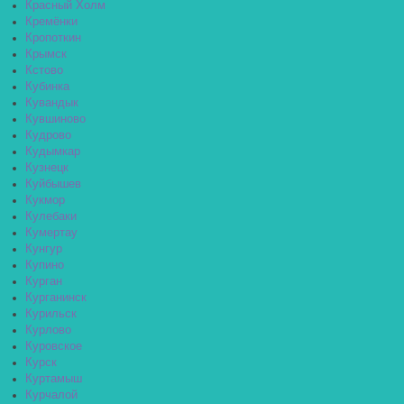
Красный Холм
Кремёнки
Кропоткин
Крымск
Кстово
Кубинка
Кувандык
Кувшиново
Кудрово
Кудымкар
Кузнецк
Куйбышев
Кукмор
Кулебаки
Кумертау
Кунгур
Купино
Курган
Курганинск
Курильск
Курлово
Куровское
Курск
Куртамыш
Курчалой