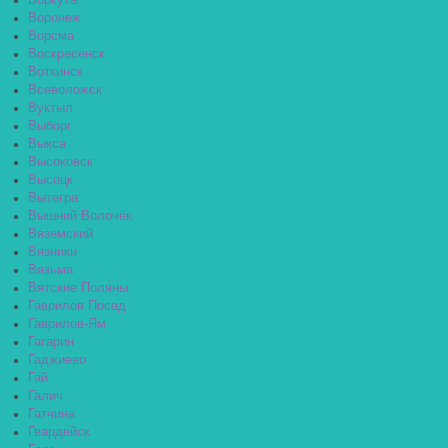
Воркута
Воронеж
Ворсма
Воскресенск
Воткинск
Всеволожск
Вуктыл
Выборг
Выкса
Высоковск
Высоцк
Вытегра
Вышний Волочёк
Вяземский
Вязники
Вязьма
Вятские Поляны
Гаврилов Посад
Гаврилов-Ям
Гагарин
Гаджиево
Гай
Галич
Гатчина
Гвардейск