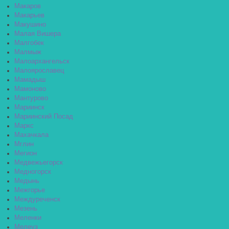
Макаров
Макарьев
Макушино
Малая Вишера
Малгобек
Малмыж
Малоархангельск
Малоярославец
Мамадыш
Мамоново
Мантурово
Мариинск
Мариинский Посад
Маркс
Махачкала
Мглин
Мегион
Медвежьегорск
Медногорск
Медынь
Межгорье
Междуреченск
Мезень
Меленки
Мелеуз