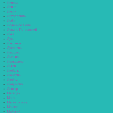
Липецк
Липки
Лиски
Лихославль
Лобня
Лодейное Поле
Лосино-Петровский
Луга
Луза
Лукоянов
Луховицы
Лысково
Лысьва
Лыткарино
Льгов
Любань
Люберцы
Любим
Людиново
Лянтор
Магадан
Магас
Магнитогорск
Майкоп
Майский