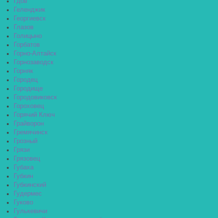
Гдов
Геленджик
Георгиевск
Глазов
Голицыно
Горбатов
Горно-Алтайск
Горнозаводск
Горняк
Городец
Городище
Городовиковск
Гороховец
Горячий Ключ
Грайворон
Гремячинск
Грозный
Грязи
Грязовец
Губаха
Губкин
Губкинский
Гудермес
Гуково
Гулькевичи