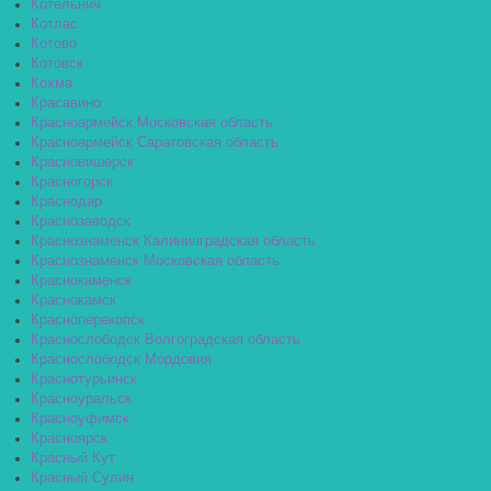
Котельнич
Котлас
Котово
Котовск
Кохма
Красавино
Красноармейск Московская область
Красноармейск Саратовская область
Красновишерск
Красногорск
Краснодар
Краснозаводск
Краснознаменск Калининградская область
Краснознаменск Московская область
Краснокаменск
Краснокамск
Красноперекопск
Краснослободск Волгоградская область
Краснослободск Мордовия
Краснотурьинск
Красноуральск
Красноуфимск
Красноярск
Красный Кут
Красный Сулин