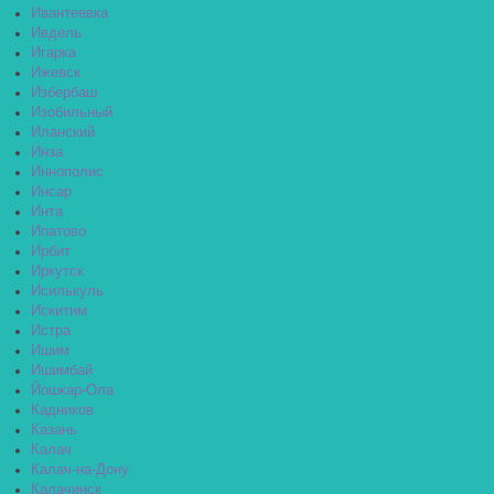
Ивантеевка
Ивдель
Игарка
Ижевск
Избербаш
Изобильный
Иланский
Инза
Иннополис
Инсар
Инта
Ипатово
Ирбит
Иркутск
Исилькуль
Искитим
Истра
Ишим
Ишимбай
Йошкар-Ола
Кадников
Казань
Калач
Калач-на-Дону
Калачинск