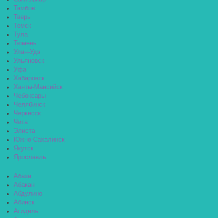
Тамбов
Тверь
Томск
Тула
Тюмень
Улан-Удэ
Ульяновск
Уфа
Хабаровск
Ханты-Мансийск
Чебоксары
Челябинск
Черкесск
Чита
Элиста
Южно-Сахалинск
Якутск
Ярославль
Абаза
Абакан
Абдулино
Абинск
Агидель