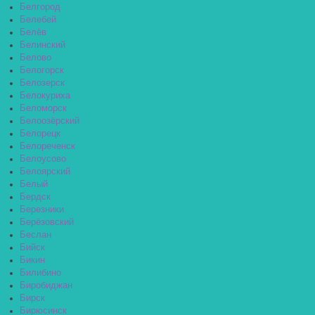
Белгород
Белебей
Белёв
Белинский
Белово
Белогорск
Белозерск
Белокуриха
Беломорск
Белоозёрский
Белорецк
Белореченск
Белоусово
Белоярский
Белый
Бердск
Березники
Берёзовский
Беслан
Бийск
Бикин
Билибино
Биробиджан
Бирск
Бирюсинск