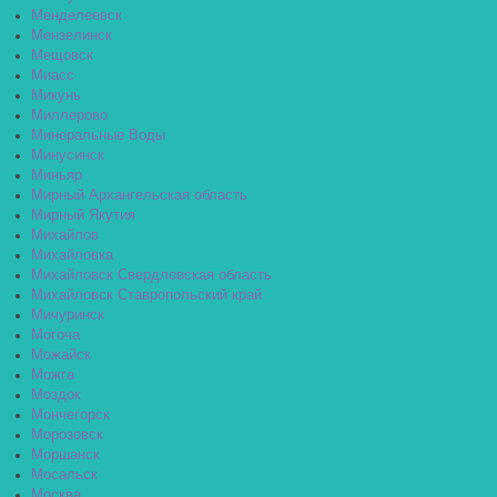
Менделеевск
Мензелинск
Мещовск
Миасс
Микунь
Миллерово
Минеральные Воды
Минусинск
Миньяр
Мирный Архангельская область
Мирный Якутия
Михайлов
Михайловка
Михайловск Свердловская область
Михайловск Ставропольский край
Мичуринск
Могоча
Можайск
Можга
Моздок
Мончегорск
Морозовск
Моршанск
Мосальск
Москва