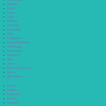
Тамбов
Тверь
Томск
Тула
Тюмень
Улан-Удэ
Ульяновск
Уфа
Хабаровск
Ханты-Мансийск
Чебоксары
Челябинск
Черкесск
Чита
Элиста
Южно-Сахалинск
Якутск
Ярославль
Абаза
Абакан
Абдулино
Абинск
Агидель