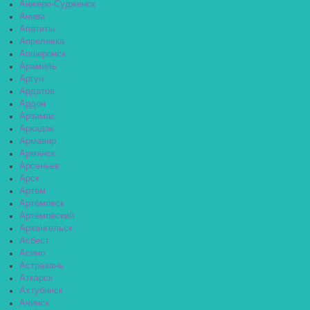
Анжеро-Судженск
Анива
Апатиты
Апрелевка
Апшеронск
Арамиль
Аргун
Ардатов
Ардон
Арзамас
Аркадак
Армавир
Армянск
Арсеньев
Арск
Артём
Артёмовск
Артёмовский
Архангельск
Асбест
Асино
Астрахань
Аткарск
Ахтубинск
Ачинск