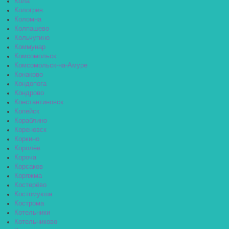
Кола
Кологрив
Коломна
Колпашево
Кольчугино
Коммунар
Комсомольск
Комсомольск-на-Амуре
Конаково
Кондопога
Кондрово
Константиновск
Копейск
Кораблино
Кореновск
Коркино
Королёв
Короча
Корсаков
Коряжма
Костерёво
Костомукша
Кострома
Котельники
Котельниково