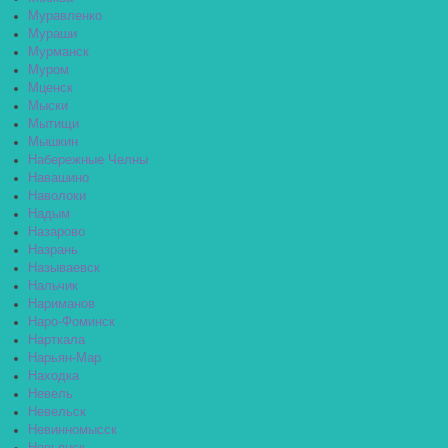
Муравленко
Мураши
Мурманск
Муром
Мценск
Мыски
Мытищи
Мышкин
Набережные Челны
Навашино
Наволоки
Надым
Назарово
Назрань
Называевск
Нальчик
Нариманов
Наро-Фоминск
Нарткала
Нарьян-Мар
Находка
Невель
Невельск
Невинномысск