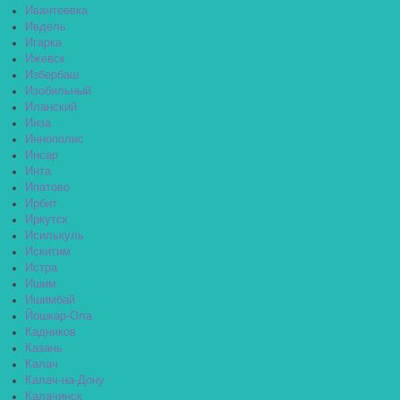
Ивантеевка
Ивдель
Игарка
Ижевск
Избербаш
Изобильный
Иланский
Инза
Иннополис
Инсар
Инта
Ипатово
Ирбит
Иркутск
Исилькуль
Искитим
Истра
Ишим
Ишимбай
Йошкар-Ола
Кадников
Казань
Калач
Калач-на-Дону
Калачинск