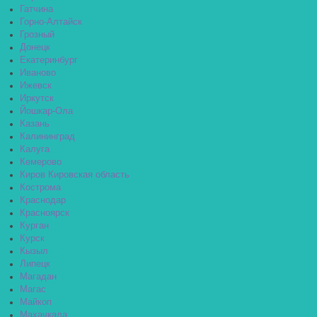
Гатчина
Горно-Алтайск
Грозный
Донецк
Екатеринбург
Иваново
Ижевск
Иркутск
Йошкар-Ола
Казань
Калининград
Калуга
Кемерово
Киров Кировская область
Кострома
Краснодар
Красноярск
Курган
Курск
Кызыл
Липецк
Магадан
Магас
Майкоп
Махачкала