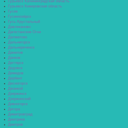
Гурьевск Калининградская область
Гурьевск Кемеровская область
Гусев
Гусиноозёрск
Гусь-Хрустальный
Давлеканово
Дагестанские Огни
Далматово
Дальнегорск
Дальнереченск
Данилов
Данков
Дегтярск
Дедовск
Демидов
Дербент
Десногорск
Джанкой
Дзержинск
Дзержинский
Дивногорск
Дигора
Димитровград
Дмитриев
Дмитров