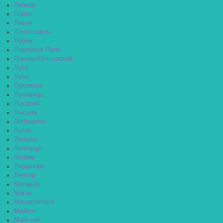
Липецк
Липки
Лиски
Лихославль
Лобня
Лодейное Поле
Лосино-Петровский
Луга
Луза
Лукоянов
Луховицы
Лысково
Лысьва
Лыткарино
Льгов
Любань
Люберцы
Любим
Людиново
Лянтор
Магадан
Магас
Магнитогорск
Майкоп
Майский