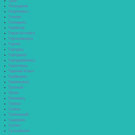
Гдов
Геленджик
Георгиевск
Глазов
Голицыно
Горбатов
Горно-Алтайск
Горнозаводск
Горняк
Городец
Городище
Городовиковск
Гороховец
Горячий Ключ
Грайворон
Гремячинск
Грозный
Грязи
Грязовец
Губаха
Губкин
Губкинский
Гудермес
Гуково
Гулькевичи