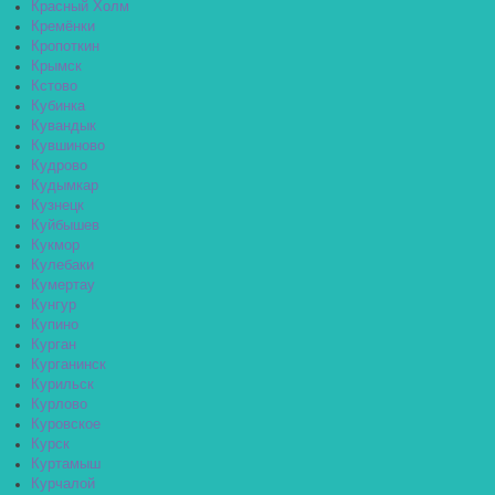
Красный Холм
Кремёнки
Кропоткин
Крымск
Кстово
Кубинка
Кувандык
Кувшиново
Кудрово
Кудымкар
Кузнецк
Куйбышев
Кукмор
Кулебаки
Кумертау
Кунгур
Купино
Курган
Курганинск
Курильск
Курлово
Куровское
Курск
Куртамыш
Курчалой