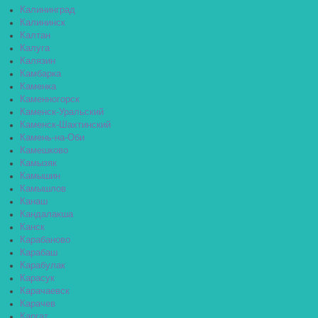
Калининград
Калининск
Калтан
Калуга
Калязин
Камбарка
Каменка
Каменногорск
Каменск-Уральский
Каменск-Шахтинский
Камень-на-Оби
Камешково
Камызяк
Камышин
Камышлов
Канаш
Кандалакша
Канск
Карабаново
Карабаш
Карабулак
Карасук
Карачаевск
Карачев
Каргат