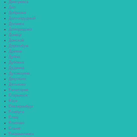
Дмитровск
Дно
Добрянка
Долгопрудный
Долинск
Домодедово
Донецк
Донской
Дорогобуж
Дрезна
Дубна
Дубовка
Дудинка
Духовщина
Дюртюли
Дятьково
Евпатория
Егорьевск
Ейск
Екатеринбург
Елабуга
Елец
Елизово
Ельня
Еманжелинск