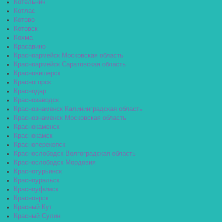
Котельнич
Котлас
Котово
Котовск
Кохма
Красавино
Красноармейск Московская область
Красноармейск Саратовская область
Красновишерск
Красногорск
Краснодар
Краснозаводск
Краснознаменск Калининградская область
Краснознаменск Московская область
Краснокаменск
Краснокамск
Красноперекопск
Краснослободск Волгоградская область
Краснослободск Мордовия
Краснотурьинск
Красноуральск
Красноуфимск
Красноярск
Красный Кут
Красный Сулин