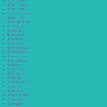
Никольское
Новая Ладога
Новая Ляля
Новоалександровск
Новоалтайск
Новоаннинский
Нововоронеж
Новодвинск
Новозыбков
Новокубанск
Новокузнецк
Новокуйбышевск
Новомичуринск
Новомосковск
Новопавловск
Новоржев
Новороссийск
Новосибирск
Новосиль
Новосокольники
Новотроицк
Новоузенск
Новоульяновск
Новоуральск
Новохопёрск