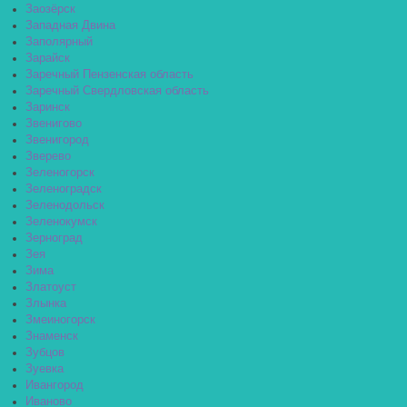
Заозёрск
Западная Двина
Заполярный
Зарайск
Заречный Пензенская область
Заречный Свердловская область
Заринск
Звенигово
Звенигород
Зверево
Зеленогорск
Зеленоградск
Зеленодольск
Зеленокумск
Зерноград
Зея
Зима
Златоуст
Злынка
Змеиногорск
Знаменск
Зубцов
Зуевка
Ивангород
Иваново