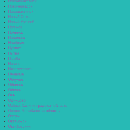
Новочебоксарск
Новочеркасск
Новошахтинск
Новый Оскол
Новый Уренгой
Ногинск
Нолинск
Норильск
Ноябрьск
Нурлат
Нытва
Нюрба
Нягань
Нязелетворск
Няндома
Облучье
Обнинск
Обоянь
Обь
Одинцово
Озёрск Калининградская область
Озерск Челябинская область
Озеры
Октябрьск
Октябрьский