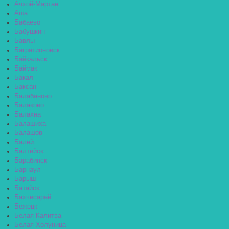
Ачхой-Мартан
Аша
Бабаево
Бабушкин
Бавлы
Багратионовск
Байкальск
Баймак
Бакал
Баксан
Балабаново
Балаково
Балахна
Балашиха
Балашов
Балей
Балтийск
Барабинск
Барнаул
Барыш
Батайск
Бахчисарай
Бежецк
Белая Калитва
Белая Холуница