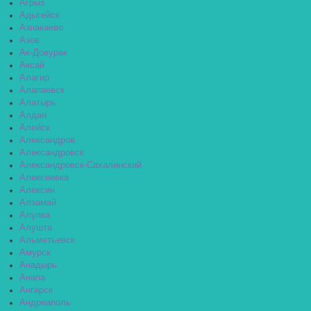
Агрыз
Адыгейск
Азнакаево
Азов
Ак-Довурак
Аксай
Алагир
Алапаевск
Алатырь
Алдан
Алейск
Александров
Александровск
Александровск-Сахалинский
Алексеевка
Алексин
Алзамай
Алупка
Алушта
Альметьевск
Амурск
Анадырь
Анапа
Ангарск
Андреаполь