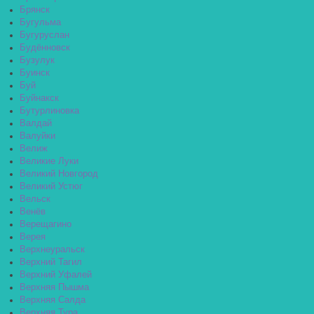
Брянск
Бугульма
Бугуруслан
Будённовск
Бузулук
Буинск
Буй
Буйнакск
Бутурлиновка
Валдай
Валуйки
Велиж
Великие Луки
Великий Новгород
Великий Устюг
Вельск
Венёв
Верещагино
Верея
Верхнеуральск
Верхний Тагил
Верхний Уфалей
Верхняя Пышма
Верхняя Салда
Верхняя Тура