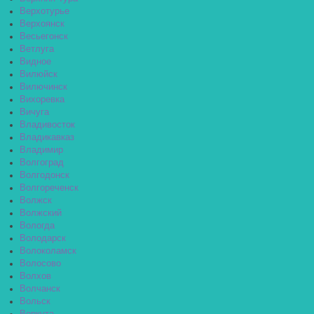
Верхотурье
Верхоянск
Весьегонск
Ветлуга
Видное
Вилюйск
Вилючинск
Вихоревка
Вичуга
Владивосток
Владикавказ
Владимир
Волгоград
Волгодонск
Волгореченск
Волжск
Волжский
Вологда
Володарск
Волоколамск
Волосово
Волхов
Волчанск
Вольск