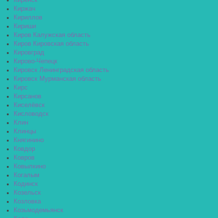
Киренск
Киржач
Кириллов
Кириши
Киров Калужская область
Киров Кировская область
Кировград
Кирово-Чепецк
Кировск Ленинградская область
Кировск Мурманская область
Кирс
Кирсанов
Киселёвск
Кисловодск
Клин
Клинцы
Княгинино
Ковдор
Ковров
Ковылкино
Когалым
Кодинск
Козельск
Козловка
Козьмодемьянск