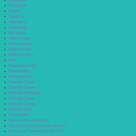
Невьянск
Нелидово
Неман
Нерехта
Нерчинск
Нерюнгри
Нестеров
Нефтегорск
Нефтекамск
Нефтекумск
Нефтеюганск
Нея
Нижневартовск
Нижнекамск
Нижнеудинск
Нижние Серги
Нижний Ломов
Нижний Новгород
Нижний Тагил
Нижняя Салда
Нижняя Тура
Николаевск
Николаевск-на-Амуре
Никольск Вологодская область
Никольск Пензенская область