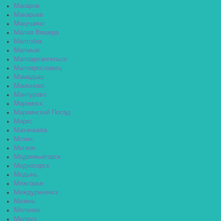
Макаров
Макарьев
Макушино
Малая Вишера
Малгобек
Малмыж
Малоархангельск
Малоярославец
Мамадыш
Мамоново
Мантурово
Мариинск
Мариинский Посад
Маркс
Махачкала
Мглин
Мегион
Медвежьегорск
Медногорск
Медынь
Межгорье
Междуреченск
Мезень
Меленки
Мелеуз