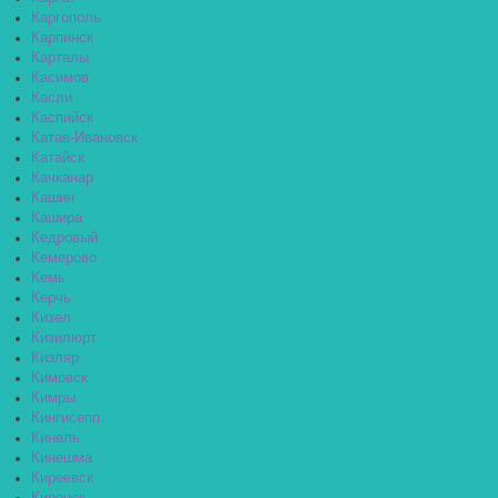
Каргополь
Карпинск
Карталы
Касимов
Касли
Каспийск
Катав-Ивановск
Катайск
Качканар
Кашин
Кашира
Кедровый
Кемерово
Кемь
Керчь
Кизел
Кизилюрт
Кизляр
Кимовск
Кимры
Кингисепп
Кинель
Кинешма
Киреевск