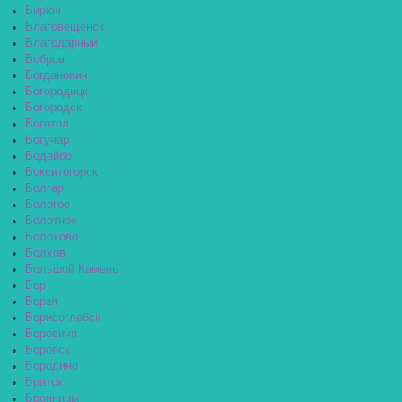
Бирюч
Благовещенск
Благодарный
Бобров
Богданович
Богородицк
Богородск
Боготол
Богучар
Бодайбо
Бокситогорск
Болгар
Бологое
Болотное
Болохово
Болхов
Большой Камень
Бор
Борзя
Борисоглебск
Боровичи
Боровск
Бородино
Братск
Бронницы