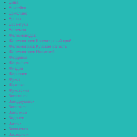
Емва
Енисейск
Ермолино
Ершов
Ессентуки
Ефремов
Железноводск
Железногорск Красноярский край
Железногорск Курская область
Железногорск-Илимский
Жердевка
Жигулёвск
Жиздра
Жирновск
Жуков
Жуковка
Жуковский
Завитинск
Заводоуковск
Заволжск
Заволжье
Задонск
Заинск
Закаменск
Заозёрный