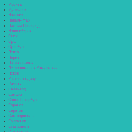
Москва
Мурманск
Нальчик
Нарьян-Мар
Нижний Новгород
Новосибирск
Омск
Орёл
Оренбург
Пенза
Пермь
Петрозаводск
Петропавловск-Камчатский
Псков
Ростов-на-Дону
Рязань
Салехард
Самара
Санкт-Петербург
Саранск
Саратов
Симферополь
Смоленск
Ставрополь
Сыктывкар