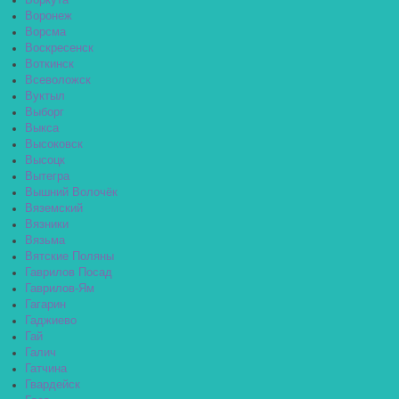
Воркута
Воронеж
Ворсма
Воскресенск
Воткинск
Всеволожск
Вуктыл
Выборг
Выкса
Высоковск
Высоцк
Вытегра
Вышний Волочёк
Вяземский
Вязники
Вязьма
Вятские Поляны
Гаврилов Посад
Гаврилов-Ям
Гагарин
Гаджиево
Гай
Галич
Гатчина
Гвардейск