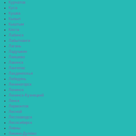
Курчатов
Куса
Кушва
Кызыл
Кыштым
Кяхта
Лабинск
Лабытнанги
Лагань
Ладушкин
Лаишево
Лакинск
Лангепас
Лахденпохья
Лебедянь
Лениногорск
Ленинск
Ленинск-Кузнецкий
Ленск
Лермонтов
Лесной
Лесозаводск
Лесосибирск
Ливны
Ликино-Дулёво