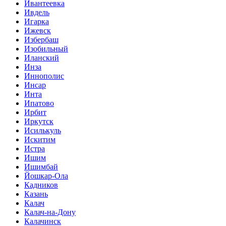
Ивантеевка
Ивдель
Игарка
Ижевск
Избербаш
Изобильный
Иланский
Инза
Иннополис
Инсар
Инта
Ипатово
Ирбит
Иркутск
Исилькуль
Искитим
Истра
Ишим
Ишимбай
Йошкар-Ола
Кадников
Казань
Калач
Калач-на-Дону
Калачинск