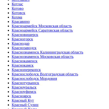
Котлас
Котово
Котовск
Кохма
Красавино
Красноармейск Московская область
Красноармейск Саратовская область
Красновишерск
Красногорск
Краснодар
Краснозаводск
Краснознаменск Калининградская область
Краснознаменск Московская область
Краснокаменск
Краснокамск
Красноперекопск
Краснослободск Волгоградская область
Краснослободск Мордовия
Краснотурьинск
Красноуральск
Красноуфимск
Красноярск
Красный Кут
Красный Сулин