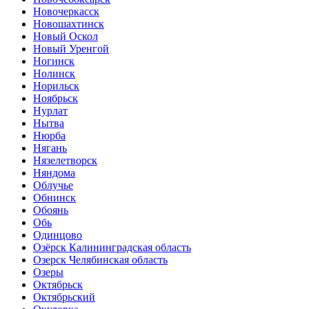
Новочеркасск
Новошахтинск
Новый Оскол
Новый Уренгой
Ногинск
Нолинск
Норильск
Ноябрьск
Нурлат
Нытва
Нюрба
Нягань
Нязелетворск
Няндома
Облучье
Обнинск
Обоянь
Обь
Одинцово
Озёрск Калининградская область
Озерск Челябинская область
Озеры
Октябрьск
Октябрьский