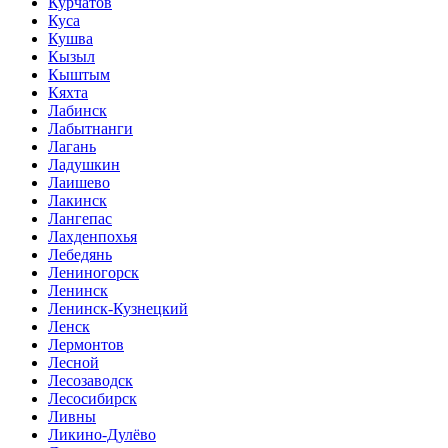
Курчатов
Куса
Кушва
Кызыл
Кыштым
Кяхта
Лабинск
Лабытнанги
Лагань
Ладушкин
Лаишево
Лакинск
Лангепас
Лахденпохья
Лебедянь
Лениногорск
Ленинск
Ленинск-Кузнецкий
Ленск
Лермонтов
Лесной
Лесозаводск
Лесосибирск
Ливны
Ликино-Дулёво