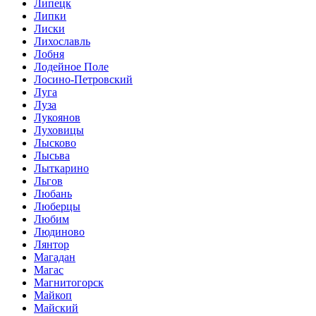
Липецк
Липки
Лиски
Лихославль
Лобня
Лодейное Поле
Лосино-Петровский
Луга
Луза
Лукоянов
Луховицы
Лысково
Лысьва
Лыткарино
Льгов
Любань
Люберцы
Любим
Людиново
Лянтор
Магадан
Магас
Магнитогорск
Майкоп
Майский