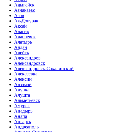
Адыгейск
Азнакаево
Азов
Ак-Довурак
Аксай
Алагир
Алапаевск
Алатырь
Алдан
Алейск
Александров
Александровск
Александровск-Сахалинский
Алексеевка
Алексин
Алзамай
Алупка
Алушта
Альметьевск
Амурск
Анадырь
Анапа
Ангарск
Андреаполь