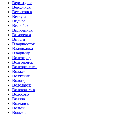
Верхотурье
Верхоянск
Весьегонск
Ветлуга
Видное
Вилюйск
Вилючинск
Вихоревка
Вичуга
Владивосток
Владикавказ
Владимир
Волгоград
Волгодонск
Волгореченск
Волжск
Волжский
Вологда
Володарск
Волоколамск
Волосово
Волхов
Волчанск
Вольск
Воркута