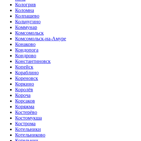
Кологрив
Коломна
Колпашево
Кольчугино
Коммунар
Комсомольск
Комсомольск-на-Амуре
Конаково
Кондопога
Кондрово
Константиновск
Копейск
Кораблино
Кореновск
Коркино
Королёв
Короча
Корсаков
Коряжма
Костерёво
Костомукша
Кострома
Котельники
Котельниково
Котельнич