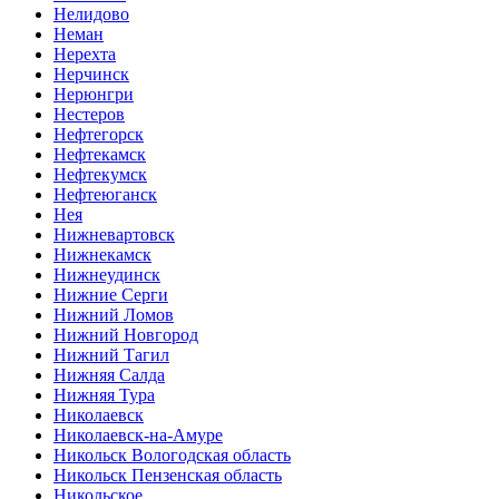
Нелидово
Неман
Нерехта
Нерчинск
Нерюнгри
Нестеров
Нефтегорск
Нефтекамск
Нефтекумск
Нефтеюганск
Нея
Нижневартовск
Нижнекамск
Нижнеудинск
Нижние Серги
Нижний Ломов
Нижний Новгород
Нижний Тагил
Нижняя Салда
Нижняя Тура
Николаевск
Николаевск-на-Амуре
Никольск Вологодская область
Никольск Пензенская область
Никольское