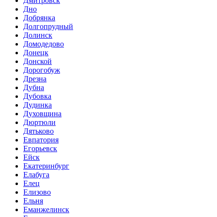
Дмитровск
Дно
Добрянка
Долгопрудный
Долинск
Домодедово
Донецк
Донской
Дорогобуж
Дрезна
Дубна
Дубовка
Дудинка
Духовщина
Дюртюли
Дятьково
Евпатория
Егорьевск
Ейск
Екатеринбург
Елабуга
Елец
Елизово
Ельня
Еманжелинск