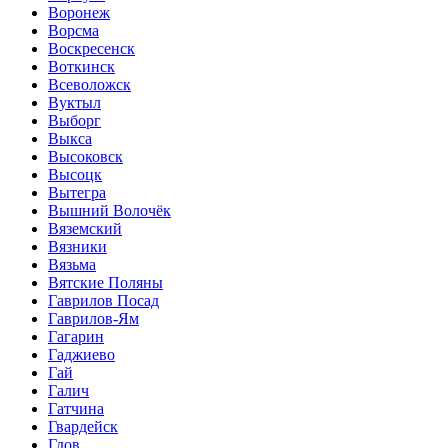
Воронеж
Ворсма
Воскресенск
Воткинск
Всеволожск
Вуктыл
Выборг
Выкса
Высоковск
Высоцк
Вытегра
Вышний Волочёк
Вяземский
Вязники
Вязьма
Вятские Поляны
Гаврилов Посад
Гаврилов-Ям
Гагарин
Гаджиево
Гай
Галич
Гатчина
Гвардейск
Гдов