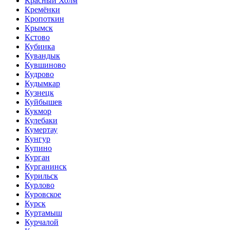
Красный Холм
Кремёнки
Кропоткин
Крымск
Кстово
Кубинка
Кувандык
Кувшиново
Кудрово
Кудымкар
Кузнецк
Куйбышев
Кукмор
Кулебаки
Кумертау
Кунгур
Купино
Курган
Курганинск
Курильск
Курлово
Куровское
Курск
Куртамыш
Курчалой