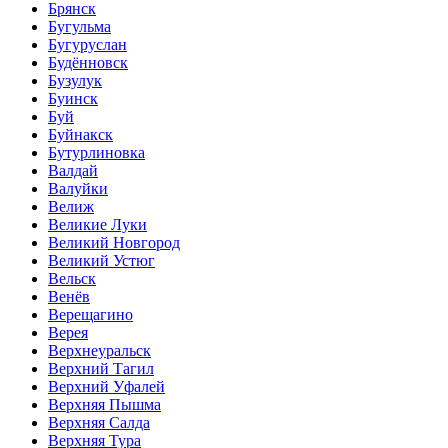
Брянск
Бугульма
Бугуруслан
Будённовск
Бузулук
Буинск
Буй
Буйнакск
Бутурлиновка
Валдай
Валуйки
Велиж
Великие Луки
Великий Новгород
Великий Устюг
Вельск
Венёв
Верещагино
Верея
Верхнеуральск
Верхний Тагил
Верхний Уфалей
Верхняя Пышма
Верхняя Салда
Верхняя Тура