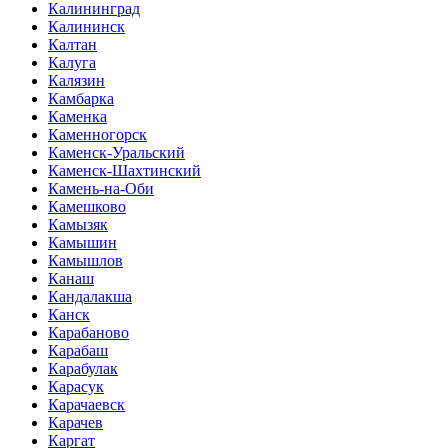
Калининград
Калининск
Калтан
Калуга
Калязин
Камбарка
Каменка
Каменногорск
Каменск-Уральский
Каменск-Шахтинский
Камень-на-Оби
Камешково
Камызяк
Камышин
Камышлов
Канаш
Кандалакша
Канск
Карабаново
Карабаш
Карабулак
Карасук
Карачаевск
Карачев
Каргат