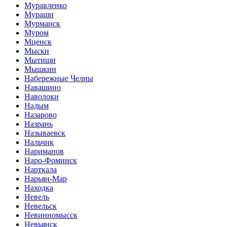
Муравленко
Мураши
Мурманск
Муром
Мценск
Мыски
Мытищи
Мышкин
Набережные Челны
Навашино
Наволоки
Надым
Назарово
Назрань
Называевск
Нальчик
Нариманов
Наро-Фоминск
Нарткала
Нарьян-Мар
Находка
Невель
Невельск
Невинномысск
Невьянск