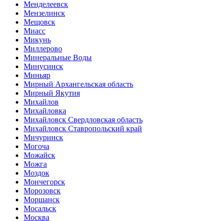
Менделеевск
Мензелинск
Мещовск
Миасс
Микунь
Миллерово
Минеральные Воды
Минусинск
Миньяр
Мирный Архангельская область
Мирный Якутия
Михайлов
Михайловка
Михайловск Свердловская область
Михайловск Ставропольский край
Мичуринск
Могоча
Можайск
Можга
Моздок
Мончегорск
Морозовск
Моршанск
Мосальск
Москва