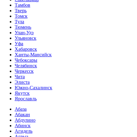
Тамбов
Тверь
Томск
Тула
Тюмень
Улан-Удэ
Ульяновск
Уфа
Хабаровск
Ханты-Мансийск
Чебоксары
Челябинск
Черкесск
Чита
Элиста
Южно-Сахалинск
Якутск
Ярославль
Абаза
Абакан
Абдулино
Абинск
Агидель
Агрыз