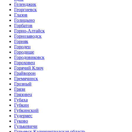
Геленджик
Георгиевск
Глазов
Голицыно
Горбатов
Горно-Алтайск
Горнозаводск
Горняк
Городец
Городище
Городовиковск
Гороховец
Горячий Ключ
Грайворон
Гремячинск
Грозный
Грязи
Грязовец
Губаха
Губкин
Губкинский
Гудермес
Гуково
Гулькевичи
Гурьевск Калининградская область