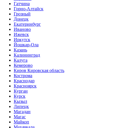
Гатчина
Горно-Алтайск
Грозный
Донецк
Екатеринбург
Иваново
Ижевск
Иркутск
Йошкар-Ола
Казань
Калининград
Калуга
Кемерово
Киров Кировская область
Кострома
Краснодар
Красноярск
Курган
Курск
Кызыл
Липецк
Магадан
Магас
Майкоп
Махачкала