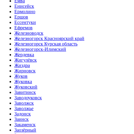
Емва
Енисейск
Ермолино
Ершов
Ессентуки
Ефремов
Железноводск
Железногорск Красноярский край
Железногорск Курская область
Железногорск-Илимский
Жердевка
Жигулёвск
Жиздра
Жирновск
Жуков
Жуковка
Жуковский
Завитинск
Заводоуковск
Заволжск
Заволжье
Задонск
Заинск
Закаменск
Заозёрный