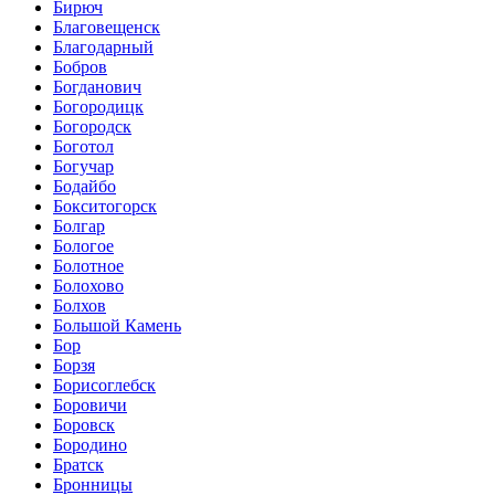
Бирюч
Благовещенск
Благодарный
Бобров
Богданович
Богородицк
Богородск
Боготол
Богучар
Бодайбо
Бокситогорск
Болгар
Бологое
Болотное
Болохово
Болхов
Большой Камень
Бор
Борзя
Борисоглебск
Боровичи
Боровск
Бородино
Братск
Бронницы