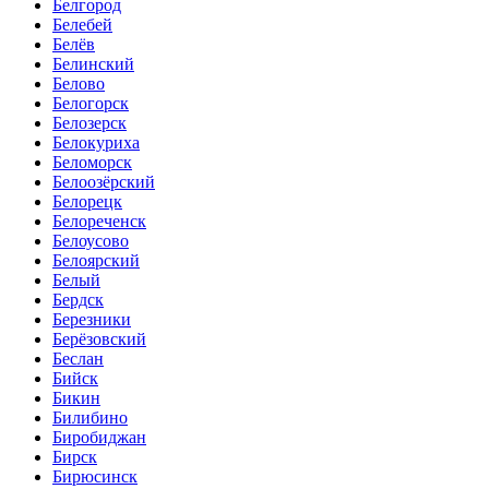
Белгород
Белебей
Белёв
Белинский
Белово
Белогорск
Белозерск
Белокуриха
Беломорск
Белоозёрский
Белорецк
Белореченск
Белоусово
Белоярский
Белый
Бердск
Березники
Берёзовский
Беслан
Бийск
Бикин
Билибино
Биробиджан
Бирск
Бирюсинск