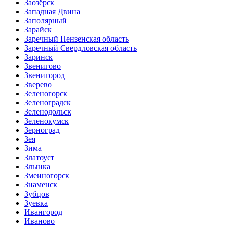
Заозёрск
Западная Двина
Заполярный
Зарайск
Заречный Пензенская область
Заречный Свердловская область
Заринск
Звенигово
Звенигород
Зверево
Зеленогорск
Зеленоградск
Зеленодольск
Зеленокумск
Зерноград
Зея
Зима
Златоуст
Злынка
Змеиногорск
Знаменск
Зубцов
Зуевка
Ивангород
Иваново