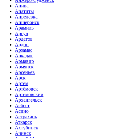
Анжеро-Судженск
Анива
Апатиты
Апрелевка
Апшеронск
Арамиль
Аргун
Ардатов
Ардон
Арзамас
Аркадак
Армавир
Армянск
Арсеньев
Арск
Артём
Артёмовск
Артёмовский
Архангельск
Асбест
Асино
Астрахань
Аткарск
Ахтубинск
Ачинск