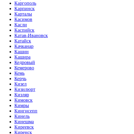
Каргополь
Карпинск
Карталы
Касимов
Касли
Каспийск
Катав-Ивановск
Катайск
Качканар
Кашин
Кашира
Кедровый
Кемерово
Кемь
Керчь
Кизел
Кизилюрт
Кизляр
Кимовск
Кимры
Кингисепп
Кинель
Кинешма
Киреевск
Киренск