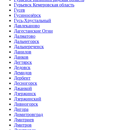
Гурьевск Кемеровская область
Гусев
Гусиноозёрск
Гусь-Хрустальный
Давлеканово
Дагестанские Огни
Далматово
Дальнегорск
Дальнереченск
Данилов
Данков
Дегтярск
Дедовск
Демидов
Дербент
Десногорск
Джанкой
Дзержинск
Дзержинский
Дивногорск
Дигора
Димитровград
Дмитриев
Дмитров