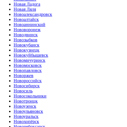
Новая Ладога
Новая Ляля
Новоалександровск
Новоалтайск
Новоаннинский
Нововоронеж
Новодвинск
Новозыбков
Новокубанск
Новокузнецк
Новокуйбышевск
Новомичуринск
Новомосковск
Новопавловск
Новоржев
Новороссийск
Новосибирск
Новосиль
Новосокольники
Новотроицк
Новоузенск
Новоульяновск
Новоуральск
Новохопёрск
Новочебоксарск