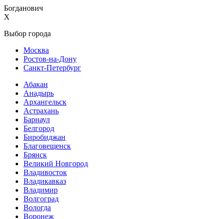
Богданович
X
Выбор города
Москва
Ростов-на-Дону
Санкт-Петербург
Абакан
Анадырь
Архангельск
Астрахань
Барнаул
Белгород
Биробиджан
Благовещенск
Брянск
Великий Новгород
Владивосток
Владикавказ
Владимир
Волгоград
Вологда
Воронеж