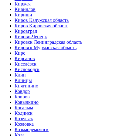
Киржач
Кириллов
Кириши
Киров Калужская область
Киров Кировская область
Кировград
Кирово-Чепецк
Кировск Ленинградская область
Кировск Мурманская область
Кирс
Кирсанов
Киселёвск
Кисловодск
Клин
Клинцы
Княгинино
Ковдор
Ковров
Ковылкино
Когалым
Кодинск
Козельск
Козловка
Козьмодемьянск
Кола