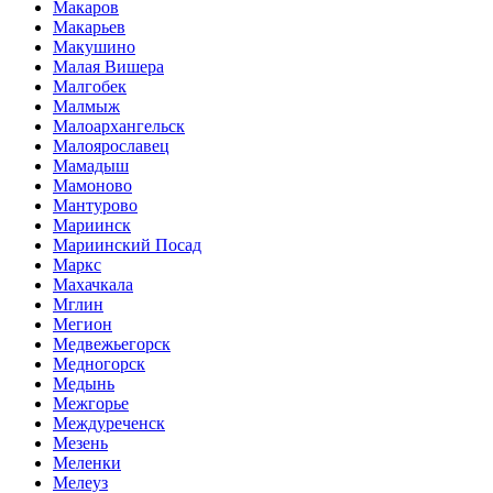
Макаров
Макарьев
Макушино
Малая Вишера
Малгобек
Малмыж
Малоархангельск
Малоярославец
Мамадыш
Мамоново
Мантурово
Мариинск
Мариинский Посад
Маркс
Махачкала
Мглин
Мегион
Медвежьегорск
Медногорск
Медынь
Межгорье
Междуреченск
Мезень
Меленки
Мелеуз