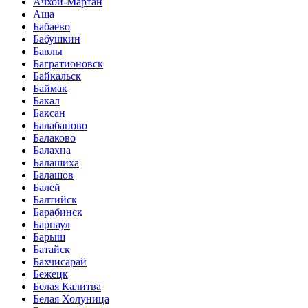
Ачхой-Мартан
Аша
Бабаево
Бабушкин
Бавлы
Багратионовск
Байкальск
Баймак
Бакал
Баксан
Балабаново
Балаково
Балахна
Балашиха
Балашов
Балей
Балтийск
Барабинск
Барнаул
Барыш
Батайск
Бахчисарай
Бежецк
Белая Калитва
Белая Холуница