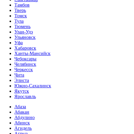
Тамбов
Тверь
Томск
Тула
Тюмень
Улан-Удэ
Ульяновск
Уфа
Хабаровск
Ханты-Мансийск
Чебоксары
Челябинск
Черкесск
Чита
Элиста
Южно-Сахалинск
Якутск
Ярославль
Абаза
Абакан
Абдулино
Абинск
Агидель
Агрыз