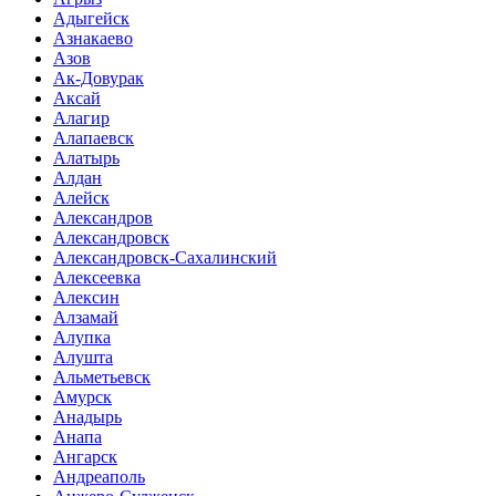
Адыгейск
Азнакаево
Азов
Ак-Довурак
Аксай
Алагир
Алапаевск
Алатырь
Алдан
Алейск
Александров
Александровск
Александровск-Сахалинский
Алексеевка
Алексин
Алзамай
Алупка
Алушта
Альметьевск
Амурск
Анадырь
Анапа
Ангарск
Андреаполь