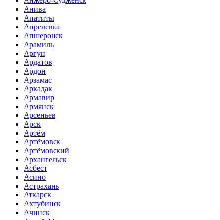
Анжеро-Судженск
Анива
Апатиты
Апрелевка
Апшеронск
Арамиль
Аргун
Ардатов
Ардон
Арзамас
Аркадак
Армавир
Армянск
Арсеньев
Арск
Артём
Артёмовск
Артёмовский
Архангельск
Асбест
Асино
Астрахань
Аткарск
Ахтубинск
Ачинск