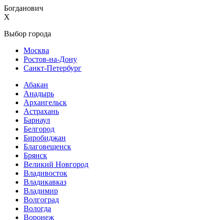
Богданович
X
Выбор города
Москва
Ростов-на-Дону
Санкт-Петербург
Абакан
Анадырь
Архангельск
Астрахань
Барнаул
Белгород
Биробиджан
Благовещенск
Брянск
Великий Новгород
Владивосток
Владикавказ
Владимир
Волгоград
Вологда
Воронеж