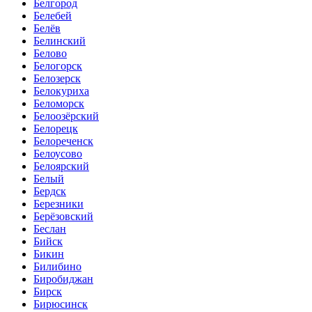
Белгород
Белебей
Белёв
Белинский
Белово
Белогорск
Белозерск
Белокуриха
Беломорск
Белоозёрский
Белорецк
Белореченск
Белоусово
Белоярский
Белый
Бердск
Березники
Берёзовский
Беслан
Бийск
Бикин
Билибино
Биробиджан
Бирск
Бирюсинск