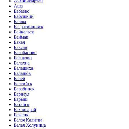
Ачхой-Мартан
Аша
Бабаево
Бабушкин
Бавлы
Багратионовск
Байкальск
Баймак
Бакал
Баксан
Балабаново
Балаково
Балахна
Балашиха
Балашов
Балей
Балтийск
Барабинск
Барнаул
Барыш
Батайск
Бахчисарай
Бежецк
Белая Калитва
Белая Холуница