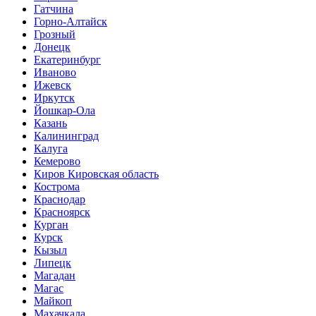
Гатчина
Горно-Алтайск
Грозный
Донецк
Екатеринбург
Иваново
Ижевск
Иркутск
Йошкар-Ола
Казань
Калининград
Калуга
Кемерово
Киров Кировская область
Кострома
Краснодар
Красноярск
Курган
Курск
Кызыл
Липецк
Магадан
Магас
Майкоп
Махачкала