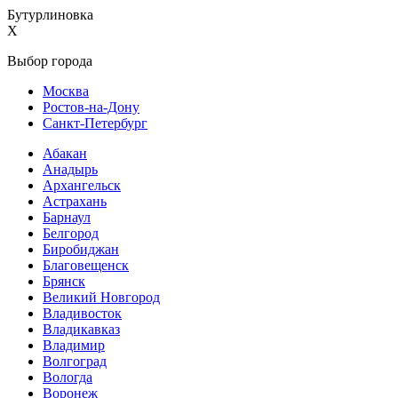
Бутурлиновка
X
Выбор города
Москва
Ростов-на-Дону
Санкт-Петербург
Абакан
Анадырь
Архангельск
Астрахань
Барнаул
Белгород
Биробиджан
Благовещенск
Брянск
Великий Новгород
Владивосток
Владикавказ
Владимир
Волгоград
Вологда
Воронеж