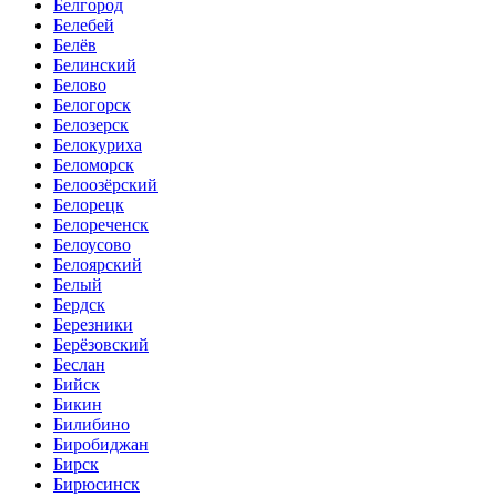
Белгород
Белебей
Белёв
Белинский
Белово
Белогорск
Белозерск
Белокуриха
Беломорск
Белоозёрский
Белорецк
Белореченск
Белоусово
Белоярский
Белый
Бердск
Березники
Берёзовский
Беслан
Бийск
Бикин
Билибино
Биробиджан
Бирск
Бирюсинск