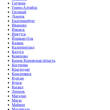
Гатчина
Горно-Алтайск
Грозный
Донецк
Екатеринбург
Иваново
Ижевск
Иркутск
Йошкар-Ола
Казань
Калининград
Калуга
Кемерово
Киров Кировская область
Кострома
Краснодар
Красноярск
Курган
Курск
Кызыл
Липецк
Магадан
Магас
Майкоп
Махачкала