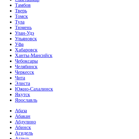
Тамбов
Тверь
Томск
Тула
Тюмень
Улан-Удэ
Ульяновск
Уфа
Хабаровск
Ханты-Мансийск
Чебоксары
Челябинск
Черкесск
Чита
Элиста
Южно-Сахалинск
Якутск
Ярославль
Абаза
Абакан
Абдулино
Абинск
Агидель
Агрыз