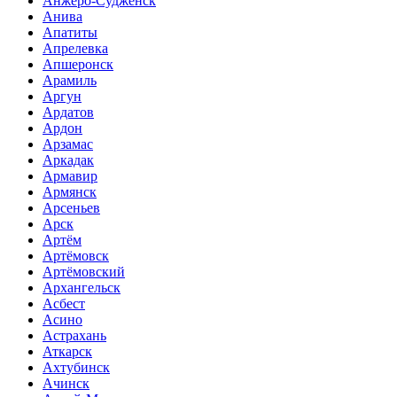
Анжеро-Судженск
Анива
Апатиты
Апрелевка
Апшеронск
Арамиль
Аргун
Ардатов
Ардон
Арзамас
Аркадак
Армавир
Армянск
Арсеньев
Арск
Артём
Артёмовск
Артёмовский
Архангельск
Асбест
Асино
Астрахань
Аткарск
Ахтубинск
Ачинск