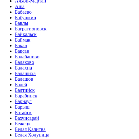
Ачхой-Мартан
Аша
Бабаево
Бабушкин
Бавлы
Багратионовск
Байкальск
Баймак
Бакал
Баксан
Балабаново
Балаково
Балахна
Балашиха
Балашов
Балей
Балтийск
Барабинск
Барнаул
Барыш
Батайск
Бахчисарай
Бежецк
Белая Калитва
Белая Холуница