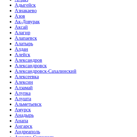
Адыгейск
Азнакаево
Азов
Ак-Довурак
Аксай
Алагир
Алапаевск
Алатырь
Алдан
Алейск
Александров
Александровск
Александровск-Сахалинский
Алексеевка
Алексин
Алзамай
Алупка
Алушта
Альметьевск
Амурск
Анадырь
Анапа
Ангарск
Андреаполь