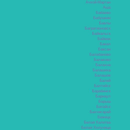
Ачхой-Мартан
Аша
Бабаево
Бабушкин
Бавлы
Багратионовск
Байкальск
Баймак
Бакал
Баксан
Балабаново
Балаково
Балахна
Балашиха
Балашов
Балей
Балтийск
Барабинск
Барнаул
Барыш
Батайск
Бахчисарай
Бежецк
Белая Калитва
Белая Холуница