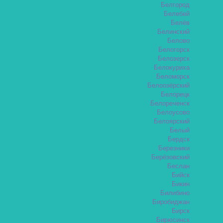
Белгород
Белебей
Белёв
Белинский
Белово
Белогорск
Белозерск
Белокуриха
Беломорск
Белоозёрский
Белорецк
Белореченск
Белоусово
Белоярский
Белый
Бердск
Березники
Берёзовский
Беслан
Бийск
Бикин
Билибино
Биробиджан
Бирск
Бирюсинск