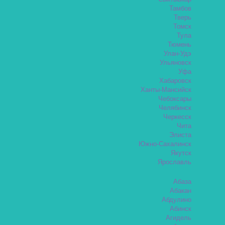
Тамбов
Тверь
Томск
Тула
Тюмень
Улан-Удэ
Ульяновск
Уфа
Хабаровск
Ханты-Мансийск
Чебоксары
Челябинск
Черкесск
Чита
Элиста
Южно-Сахалинск
Якутск
Ярославль
Абаза
Абакан
Абдулино
Абинск
Агидель