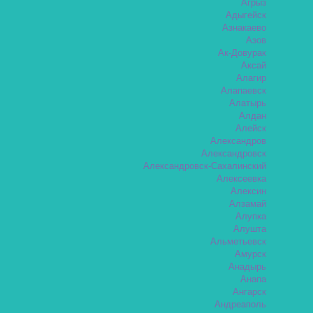
Агрыз
Адыгейск
Азнакаево
Азов
Ак-Довурак
Аксай
Алагир
Алапаевск
Алатырь
Алдан
Алейск
Александров
Александровск
Александровск-Сахалинский
Алексеевка
Алексин
Алзамай
Алупка
Алушта
Альметьевск
Амурск
Анадырь
Анапа
Ангарск
Андреаполь