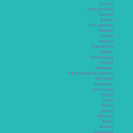
Гатчина
Горно-Алтайск
Грозный
Донецк
Екатеринбург
Иваново
Ижевск
Иркутск
Йошкар-Ола
Казань
Калининград
Калуга
Кемерово
Киров Кировская область
Кострома
Краснодар
Красноярск
Курган
Курск
Кызыл
Липецк
Магадан
Магас
Майкоп
Махачкала