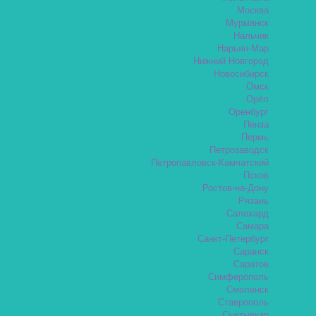
Москва
Мурманск
Нальчик
Нарьян-Мар
Нижний Новгород
Новосибирск
Омск
Орёл
Оренбург
Пенза
Пермь
Петрозаводск
Петропавловск-Камчатский
Псков
Ростов-на-Дону
Рязань
Салехард
Самара
Санкт-Петербург
Саранск
Саратов
Симферополь
Смоленск
Ставрополь
Сыктывкар