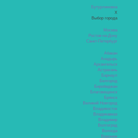
Бутурлиновка
X
Выбор города
Москва
Ростов-на-Дону
Санкт-Петербург
Абакан
Анадырь
Архангельск
Астрахань
Барнаул
Белгород
Биробиджан
Благовещенск
Брянск
Великий Новгород
Владивосток
Владикавказ
Владимир
Волгоград
Вологда
Воронеж