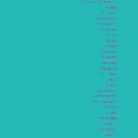
Анжеро-Судженск
Анива
Апатиты
Апрелевка
Апшеронск
Арамиль
Аргун
Ардатов
Ардон
Арзамас
Аркадак
Армавир
Армянск
Арсеньев
Арск
Артём
Артёмовск
Артёмовский
Архангельск
Асбест
Асино
Астрахань
Аткарск
Ахтубинск
Ачинск