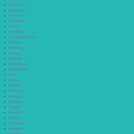
Каргополь
Карпинск
Карталы
Касимов
Касли
Каспийск
Катав-Ивановск
Катайск
Качканар
Кашин
Кашира
Кедровый
Кемерово
Кемь
Керчь
Кизел
Кизилюрт
Кизляр
Кимовск
Кимры
Кингисепп
Кинель
Кинешма
Киреевск