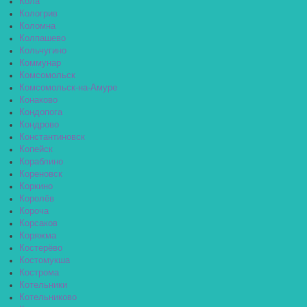
Кола
Кологрив
Коломна
Колпашево
Кольчугино
Коммунар
Комсомольск
Комсомольск-на-Амуре
Конаково
Кондопога
Кондрово
Константиновск
Копейск
Кораблино
Кореновск
Коркино
Королёв
Короча
Корсаков
Коряжма
Костерёво
Костомукша
Кострома
Котельники
Котельниково