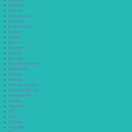
Воркута
Воронеж
Ворсма
Воскресенск
Воткинск
Всеволожск
Вуктыл
Выборг
Выкса
Высоковск
Высоцк
Вытегра
Вышний Волочёк
Вяземский
Вязники
Вязьма
Вятские Поляны
Гаврилов Посад
Гаврилов-Ям
Гагарин
Гаджиево
Гай
Галич
Гатчина
Гвардейск