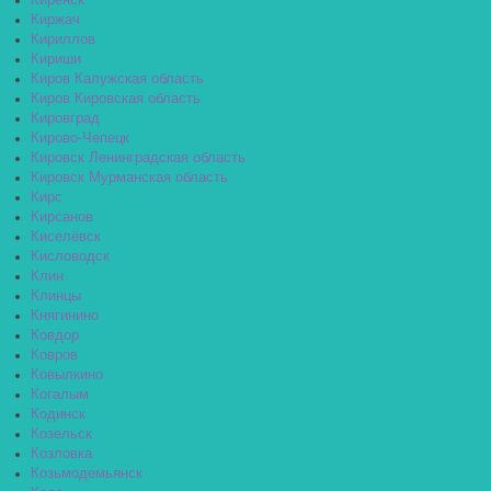
Киренск
Киржач
Кириллов
Кириши
Киров Калужская область
Киров Кировская область
Кировград
Кирово-Чепецк
Кировск Ленинградская область
Кировск Мурманская область
Кирс
Кирсанов
Киселёвск
Кисловодск
Клин
Клинцы
Княгинино
Ковдор
Ковров
Ковылкино
Когалым
Кодинск
Козельск
Козловка
Козьмодемьянск