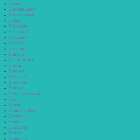
Бирюч
Благовещенск
Благодарный
Бобров
Богданович
Богородицк
Богородск
Боготол
Богучар
Бодайбо
Бокситогорск
Болгар
Бологое
Болотное
Болохово
Болхов
Большой Камень
Бор
Борзя
Борисоглебск
Боровичи
Боровск
Бородино
Братск
Бронницы