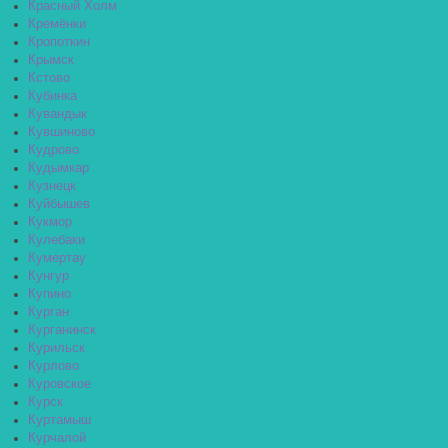
Красный Холм
Кремёнки
Кропоткин
Крымск
Кстово
Кубинка
Кувандык
Кувшиново
Кудрово
Кудымкар
Кузнецк
Куйбышев
Кукмор
Кулебаки
Кумертау
Кунгур
Купино
Курган
Курганинск
Курильск
Курлово
Куровское
Курск
Куртамыш
Курчалой