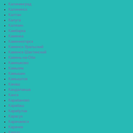
Калининград
Калининск
Калтан
Калуга
Калязин
Камбарка
Каменка
Каменногорск
Каменск-Уральский
Каменск-Шахтинский
Камень-на-Оби
Камешково
Камызяк
Камышин
Камышлов
Канаш
Кандалакша
Канск
Карабаново
Карабаш
Карабулак
Карасук
Карачаевск
Карачев
Каргат