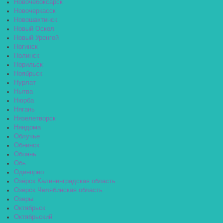
Новочебоксарск
Новочеркасск
Новошахтинск
Новый Оскол
Новый Уренгой
Ногинск
Нолинск
Норильск
Ноябрьск
Нурлат
Нытва
Нюрба
Нягань
Нязелетворск
Няндома
Облучье
Обнинск
Обоянь
Обь
Одинцово
Озёрск Калининградская область
Озерск Челябинская область
Озеры
Октябрьск
Октябрьский