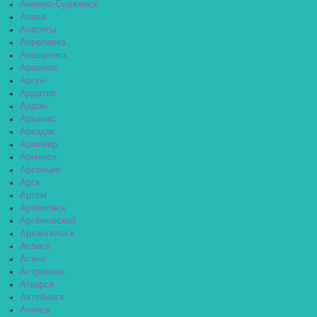
Анжеро-Судженск
Анива
Апатиты
Апрелевка
Апшеронск
Арамиль
Аргун
Ардатов
Ардон
Арзамас
Аркадак
Армавир
Армянск
Арсеньев
Арск
Артём
Артёмовск
Артёмовский
Архангельск
Асбест
Асино
Астрахань
Аткарск
Ахтубинск
Ачинск