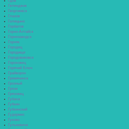
Гдов
Геленджик
Георгиевск
Глазов
Голицыно
Горбатов
Горно-Алтайск
Горнозаводск
Горняк
Городец
Городище
Городовиковск
Гороховец
Горячий Ключ
Грайворон
Гремячинск
Грозный
Грязи
Грязовец
Губаха
Губкин
Губкинский
Гудермес
Гуково
Гулькевичи