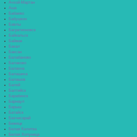
Ачхой-Мартан
Аша
Бабаево
Бабушкин
Бавлы
Багратионовск
Байкальск
Баймак
Бакал
Баксан
Балабаново
Балаково
Балахна
Балашиха
Балашов
Балей
Балтийск
Барабинск
Барнаул
Барыш
Батайск
Бахчисарай
Бежецк
Белая Калитва
Белая Холуница