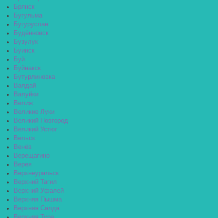
Брянск
Бугульма
Бугуруслан
Будённовск
Бузулук
Буинск
Буй
Буйнакск
Бутурлиновка
Валдай
Валуйки
Велиж
Великие Луки
Великий Новгород
Великий Устюг
Вельск
Венёв
Верещагино
Верея
Верхнеуральск
Верхний Тагил
Верхний Уфалей
Верхняя Пышма
Верхняя Салда
Верхняя Тура