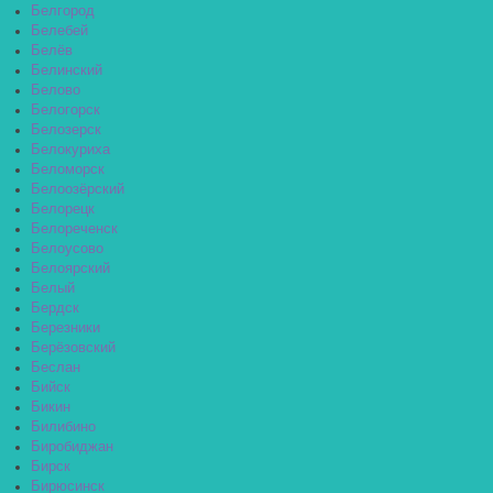
Белгород
Белебей
Белёв
Белинский
Белово
Белогорск
Белозерск
Белокуриха
Беломорск
Белоозёрский
Белорецк
Белореченск
Белоусово
Белоярский
Белый
Бердск
Березники
Берёзовский
Беслан
Бийск
Бикин
Билибино
Биробиджан
Бирск
Бирюсинск