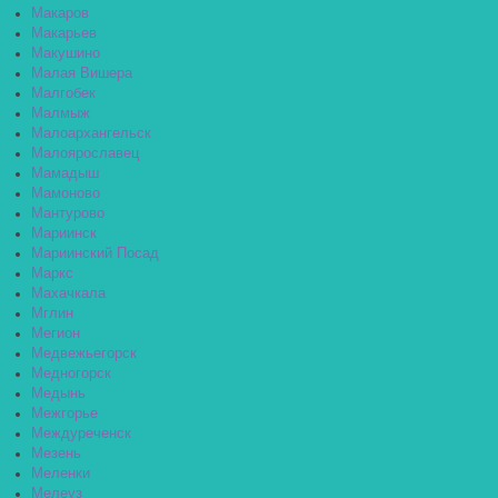
Макаров
Макарьев
Макушино
Малая Вишера
Малгобек
Малмыж
Малоархангельск
Малоярославец
Мамадыш
Мамоново
Мантурово
Мариинск
Мариинский Посад
Маркс
Махачкала
Мглин
Мегион
Медвежьегорск
Медногорск
Медынь
Межгорье
Междуреченск
Мезень
Меленки
Мелеуз