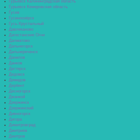
Гурьевск Калининградская область
Гурьевск Кемеровская область
Гусев
Гусиноозёрск
Гусь-Хрустальный
Давлеканово
Дагестанские Огни
Далматово
Дальнегорск
Дальнереченск
Данилов
Данков
Дегтярск
Дедовск
Демидов
Дербент
Десногорск
Джанкой
Дзержинск
Дзержинский
Дивногорск
Дигора
Димитровград
Дмитриев
Дмитров