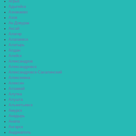
Агрыз
Адыгейск
Азнакаево
Азов
Ак-Довурак
Аксай
Алагир
Алапаевск
Алатырь
Алдан
Алейск
Александров
Александровск
Александровск-Сахалинский
Алексеевка
Алексин
Алзамай
Алупка
Алушта
Альметьевск
Амурск
Анадырь
Анапа
Ангарск
Андреаполь