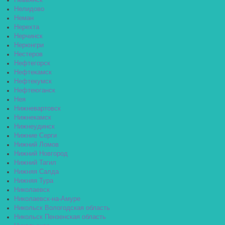
Невьянск
Нелидово
Неман
Нерехта
Нерчинск
Нерюнгри
Нестеров
Нефтегорск
Нефтекамск
Нефтекумск
Нефтеюганск
Нея
Нижневартовск
Нижнекамск
Нижнеудинск
Нижние Серги
Нижний Ломов
Нижний Новгород
Нижний Тагил
Нижняя Салда
Нижняя Тура
Николаевск
Николаевск-на-Амуре
Никольск Вологодская область
Никольск Пензенская область