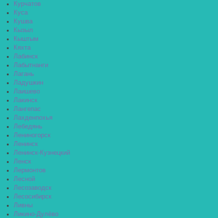
Курчатов
Куса
Кушва
Кызыл
Кыштым
Кяхта
Лабинск
Лабытнанги
Лагань
Ладушкин
Лаишево
Лакинск
Лангепас
Лахденпохья
Лебедянь
Лениногорск
Ленинск
Ленинск-Кузнецкий
Ленск
Лермонтов
Лесной
Лесозаводск
Лесосибирск
Ливны
Ликино-Дулёво