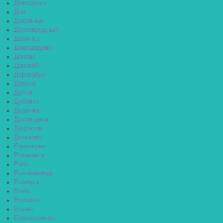
Дмитровск
Дно
Добрянка
Долгопрудный
Долинск
Домодедово
Донецк
Донской
Дорогобуж
Дрезна
Дубна
Дубовка
Дудинка
Духовщина
Дюртюли
Дятьково
Евпатория
Егорьевск
Ейск
Екатеринбург
Елабуга
Елец
Елизово
Ельня
Еманжелинск