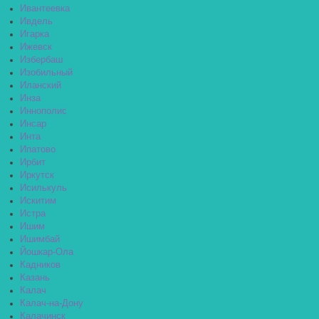
Ивантеевка
Ивдель
Игарка
Ижевск
Избербаш
Изобильный
Иланский
Инза
Иннополис
Инсар
Инта
Ипатово
Ирбит
Иркутск
Исилькуль
Искитим
Истра
Ишим
Ишимбай
Йошкар-Ола
Кадников
Казань
Калач
Калач-на-Дону
Калачинск