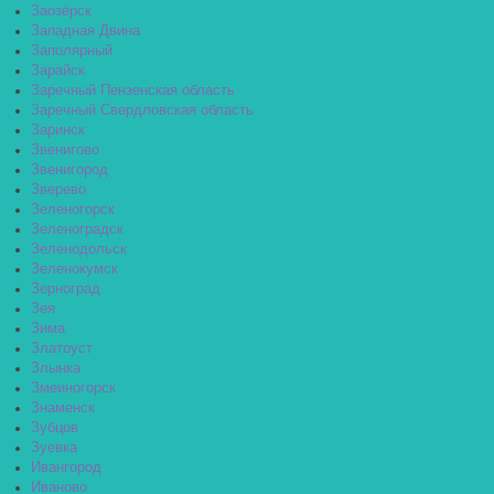
Заозёрск
Западная Двина
Заполярный
Зарайск
Заречный Пензенская область
Заречный Свердловская область
Заринск
Звенигово
Звенигород
Зверево
Зеленогорск
Зеленоградск
Зеленодольск
Зеленокумск
Зерноград
Зея
Зима
Златоуст
Злынка
Змеиногорск
Знаменск
Зубцов
Зуевка
Ивангород
Иваново