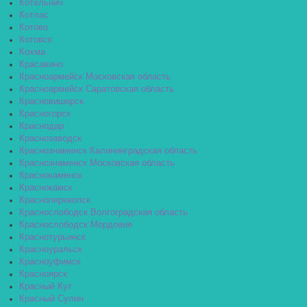
Котельнич
Котлас
Котово
Котовск
Кохма
Красавино
Красноармейск Московская область
Красноармейск Саратовская область
Красновишерск
Красногорск
Краснодар
Краснозаводск
Краснознаменск Калининградская область
Краснознаменск Московская область
Краснокаменск
Краснокамск
Красноперекопск
Краснослободск Волгоградская область
Краснослободск Мордовия
Краснотурьинск
Красноуральск
Красноуфимск
Красноярск
Красный Кут
Красный Сулин