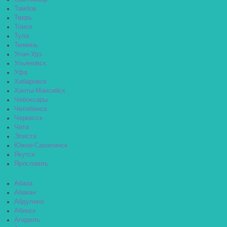
Тамбов
Тверь
Томск
Тула
Тюмень
Улан-Удэ
Ульяновск
Уфа
Хабаровск
Ханты-Мансийск
Чебоксары
Челябинск
Черкесск
Чита
Элиста
Южно-Сахалинск
Якутск
Ярославль
Абаза
Абакан
Абдулино
Абинск
Агидель