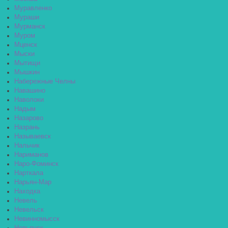
Муравленко
Мураши
Мурманск
Муром
Мценск
Мыски
Мытищи
Мышкин
Набережные Челны
Навашино
Наволоки
Надым
Назарово
Назрань
Называевск
Нальчик
Нариманов
Наро-Фоминск
Нарткала
Нарьян-Мар
Находка
Невель
Невельск
Невинномысск