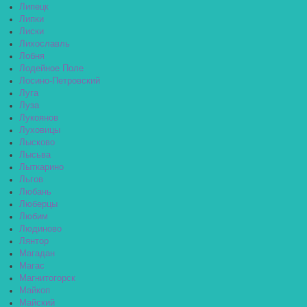
Липецк
Липки
Лиски
Лихославль
Лобня
Лодейное Поле
Лосино-Петровский
Луга
Луза
Лукоянов
Луховицы
Лысково
Лысьва
Лыткарино
Льгов
Любань
Люберцы
Любим
Людиново
Лянтор
Магадан
Магас
Магнитогорск
Майкоп
Майский