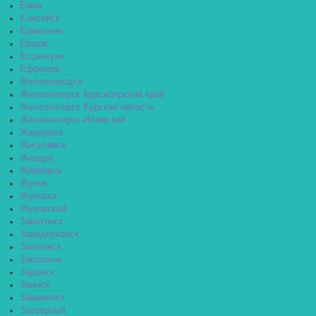
Емва
Енисейск
Ермолино
Ершов
Ессентуки
Ефремов
Железноводск
Железногорск Красноярский край
Железногорск Курская область
Железногорск-Илимский
Жердевка
Жигулёвск
Жиздра
Жирновск
Жуков
Жуковка
Жуковский
Завитинск
Заводоуковск
Заволжск
Заволжье
Задонск
Заинск
Закаменск
Заозёрный