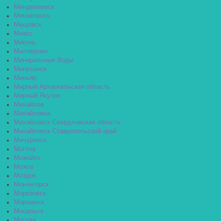
Менделеевск
Мензелинск
Мещовск
Миасс
Микунь
Миллерово
Минеральные Воды
Минусинск
Миньяр
Мирный Архангельская область
Мирный Якутия
Михайлов
Михайловка
Михайловск Свердловская область
Михайловск Ставропольский край
Мичуринск
Могоча
Можайск
Можга
Моздок
Мончегорск
Морозовск
Моршанск
Мосальск
Москва