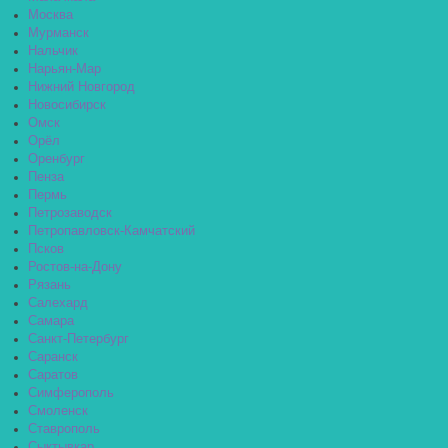
Москва
Мурманск
Нальчик
Нарьян-Мар
Нижний Новгород
Новосибирск
Омск
Орёл
Оренбург
Пенза
Пермь
Петрозаводск
Петропавловск-Камчатский
Псков
Ростов-на-Дону
Рязань
Салехард
Самара
Санкт-Петербург
Саранск
Саратов
Симферополь
Смоленск
Ставрополь
Сыктывкар