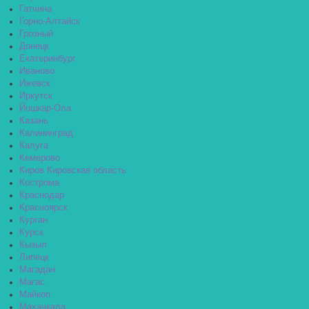
Гатчина
Горно-Алтайск
Грозный
Донецк
Екатеринбург
Иваново
Ижевск
Иркутск
Йошкар-Ола
Казань
Калининград
Калуга
Кемерово
Киров Кировская область
Кострома
Краснодар
Красноярск
Курган
Курск
Кызыл
Липецк
Магадан
Магас
Майкоп
Махачкала