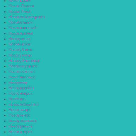
Никольское
Новая Ладога
Новая Ляля
Новоалександровск
Новоалтайск
Новоаннинский
Нововоронеж
Новодвинск
Новозыбков
Новокубанск
Новокузнецк
Новокуйбышевск
Новомичуринск
Новомосковск
Новопавловск
Новоржев
Новороссийск
Новосибирск
Новосиль
Новосокольники
Новотроицк
Новоузенск
Новоульяновск
Новоуральск
Новохопёрск