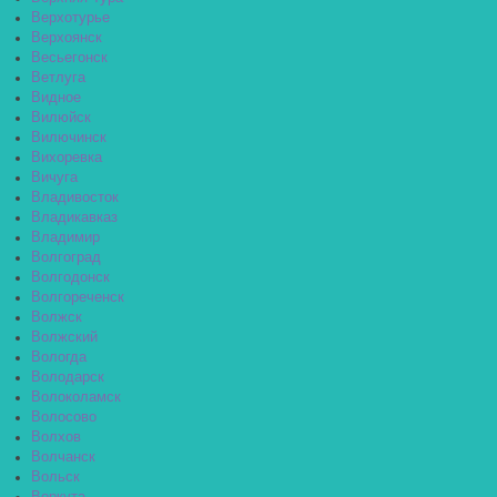
Верхотурье
Верхоянск
Весьегонск
Ветлуга
Видное
Вилюйск
Вилючинск
Вихоревка
Вичуга
Владивосток
Владикавказ
Владимир
Волгоград
Волгодонск
Волгореченск
Волжск
Волжский
Вологда
Володарск
Волоколамск
Волосово
Волхов
Волчанск
Вольск