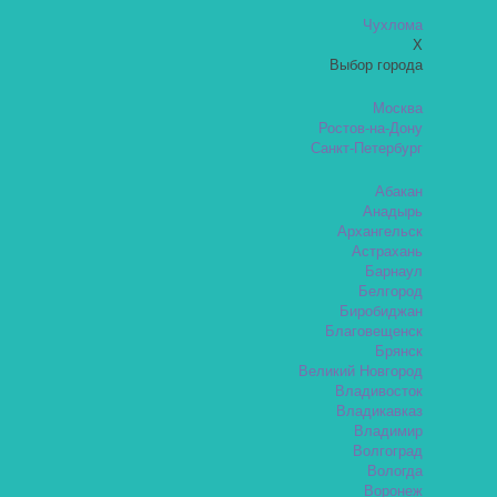
Чухлома
X
Выбор города
Москва
Ростов-на-Дону
Санкт-Петербург
Абакан
Анадырь
Архангельск
Астрахань
Барнаул
Белгород
Биробиджан
Благовещенск
Брянск
Великий Новгород
Владивосток
Владикавказ
Владимир
Волгоград
Вологда
Воронеж