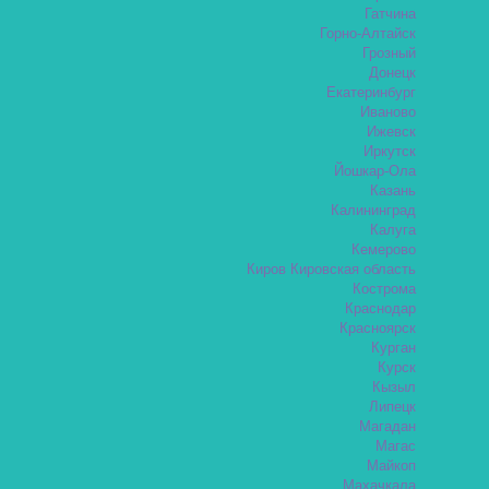
Гатчина
Горно-Алтайск
Грозный
Донецк
Екатеринбург
Иваново
Ижевск
Иркутск
Йошкар-Ола
Казань
Калининград
Калуга
Кемерово
Киров Кировская область
Кострома
Краснодар
Красноярск
Курган
Курск
Кызыл
Липецк
Магадан
Магас
Майкоп
Махачкала