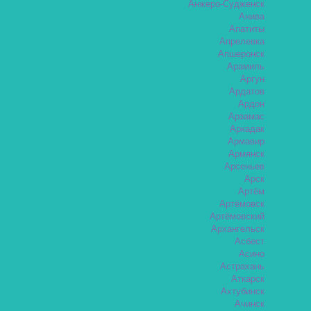
Анжеро-Судженск
Анива
Апатиты
Апрелевка
Апшеронск
Арамиль
Аргун
Ардатов
Ардон
Арзамас
Аркадак
Армавир
Армянск
Арсеньев
Арск
Артём
Артёмовск
Артёмовский
Архангельск
Асбест
Асино
Астрахань
Аткарск
Ахтубинск
Ачинск