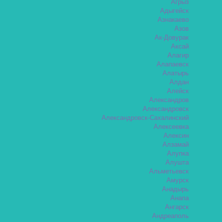
Агрыз
Адыгейск
Азнакаево
Азов
Ак-Довурак
Аксай
Алагир
Алапаевск
Алатырь
Алдан
Алейск
Александров
Александровск
Александровск-Сахалинский
Алексеевка
Алексин
Алзамай
Алупка
Алушта
Альметьевск
Амурск
Анадырь
Анапа
Ангарск
Андреаполь