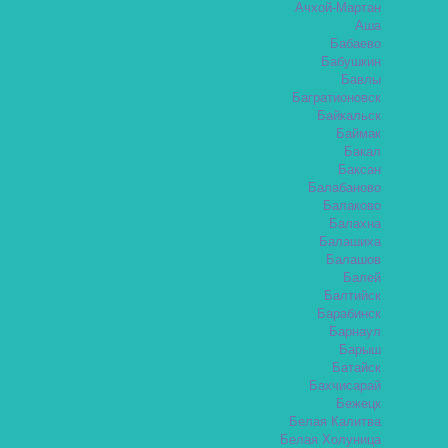
Ачхой-Мартан
Аша
Бабаево
Бабушкин
Бавлы
Багратионовск
Байкальск
Баймак
Бакал
Баксан
Балабаново
Балаково
Балахна
Балашиха
Балашов
Балей
Балтийск
Барабинск
Барнаул
Барыш
Батайск
Бахчисарай
Бежецк
Белая Калитва
Белая Холуница