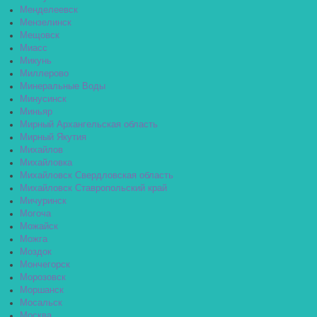
Менделеевск
Мензелинск
Мещовск
Миасс
Микунь
Миллерово
Минеральные Воды
Минусинск
Миньяр
Мирный Архангельская область
Мирный Якутия
Михайлов
Михайловка
Михайловск Свердловская область
Михайловск Ставропольский край
Мичуринск
Могоча
Можайск
Можга
Моздок
Мончегорск
Морозовск
Моршанск
Мосальск
Москва