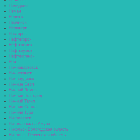
Невьянск
Нелидово
Неман
Нерехта
Нерчинск
Нерюнгри
Нестеров
Нефтегорск
Нефтекамск
Нефтекумск
Нефтеюганск
Нея
Нижневартовск
Нижнекамск
Нижнеудинск
Нижние Серги
Нижний Ломов
Нижний Новгород
Нижний Тагил
Нижняя Салда
Нижняя Тура
Николаевск
Николаевск-на-Амуре
Никольск Вологодская область
Никольск Пензенская область