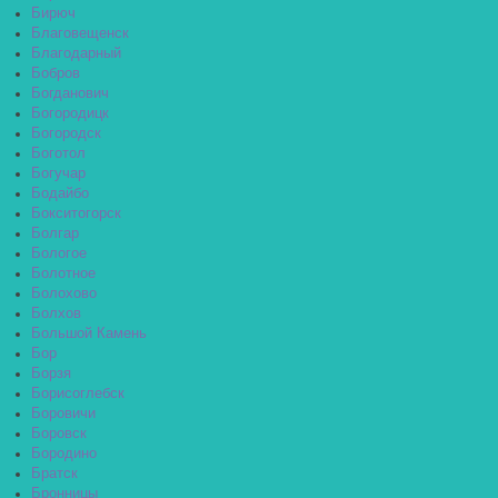
Бирюч
Благовещенск
Благодарный
Бобров
Богданович
Богородицк
Богородск
Боготол
Богучар
Бодайбо
Бокситогорск
Болгар
Бологое
Болотное
Болохово
Болхов
Большой Камень
Бор
Борзя
Борисоглебск
Боровичи
Боровск
Бородино
Братск
Бронницы