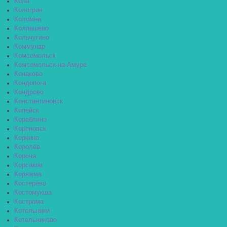
Кола
Кологрив
Коломна
Колпашево
Кольчугино
Коммунар
Комсомольск
Комсомольск-на-Амуре
Конаково
Кондопога
Кондрово
Константиновск
Копейск
Кораблино
Кореновск
Коркино
Королёв
Короча
Корсаков
Коряжма
Костерёво
Костомукша
Кострома
Котельники
Котельниково