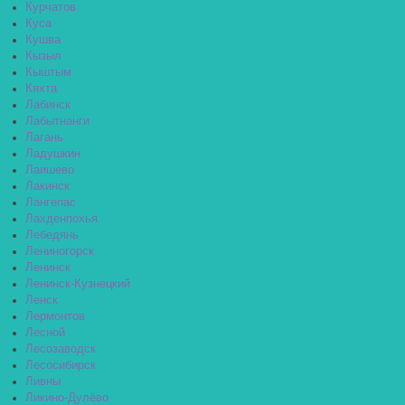
Курчатов
Куса
Кушва
Кызыл
Кыштым
Кяхта
Лабинск
Лабытнанги
Лагань
Ладушкин
Лаишево
Лакинск
Лангепас
Лахденпохья
Лебедянь
Лениногорск
Ленинск
Ленинск-Кузнецкий
Ленск
Лермонтов
Лесной
Лесозаводск
Лесосибирск
Ливны
Ликино-Дулёво