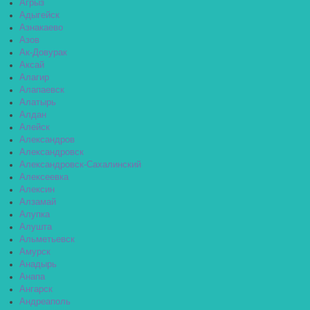
Агрыз
Адыгейск
Азнакаево
Азов
Ак-Довурак
Аксай
Алагир
Алапаевск
Алатырь
Алдан
Алейск
Александров
Александровск
Александровск-Сахалинский
Алексеевка
Алексин
Алзамай
Алупка
Алушта
Альметьевск
Амурск
Анадырь
Анапа
Ангарск
Андреаполь