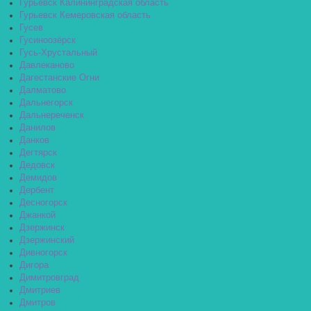
Гурьевск Калининградская область
Гурьевск Кемеровская область
Гусев
Гусиноозёрск
Гусь-Хрустальный
Давлеканово
Дагестанские Огни
Далматово
Дальнегорск
Дальнереченск
Данилов
Данков
Дегтярск
Дедовск
Демидов
Дербент
Десногорск
Джанкой
Дзержинск
Дзержинский
Дивногорск
Дигора
Димитровград
Дмитриев
Дмитров