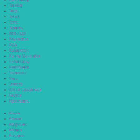
Тамбов
Тверь
Томск
Тула
Тюмень
Улан-Удэ
Ульяновск
Уфа
Хабаровск
Ханты-Мансийск
Чебоксары
Челябинск
Черкесск
Чита
Элиста
Южно-Сахалинск
Якутск
Ярославль
Абаза
Абакан
Абдулино
Абинск
Агидель