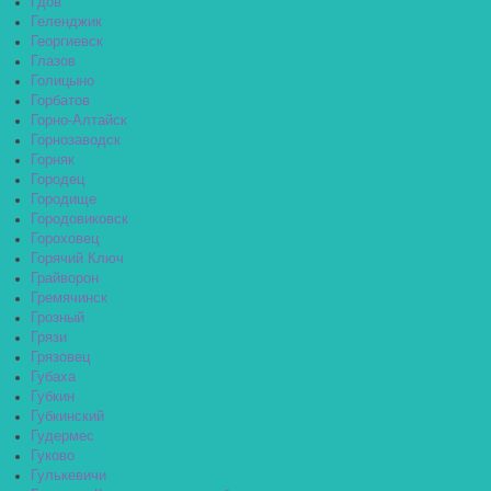
Гдов
Геленджик
Георгиевск
Глазов
Голицыно
Горбатов
Горно-Алтайск
Горнозаводск
Горняк
Городец
Городище
Городовиковск
Гороховец
Горячий Ключ
Грайворон
Гремячинск
Грозный
Грязи
Грязовец
Губаха
Губкин
Губкинский
Гудермес
Гуково
Гулькевичи