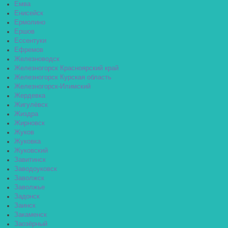
Емва
Енисейск
Ермолино
Ершов
Ессентуки
Ефремов
Железноводск
Железногорск Красноярский край
Железногорск Курская область
Железногорск-Илимский
Жердевка
Жигулёвск
Жиздра
Жирновск
Жуков
Жуковка
Жуковский
Завитинск
Заводоуковск
Заволжск
Заволжье
Задонск
Заинск
Закаменск
Заозёрный