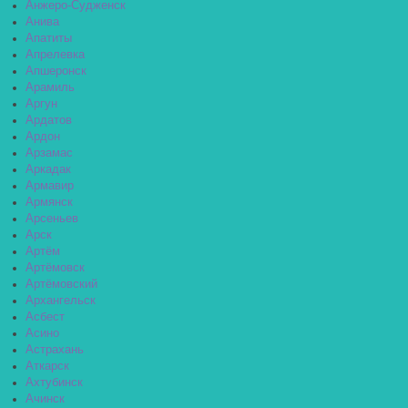
Анжеро-Судженск
Анива
Апатиты
Апрелевка
Апшеронск
Арамиль
Аргун
Ардатов
Ардон
Арзамас
Аркадак
Армавир
Армянск
Арсеньев
Арск
Артём
Артёмовск
Артёмовский
Архангельск
Асбест
Асино
Астрахань
Аткарск
Ахтубинск
Ачинск