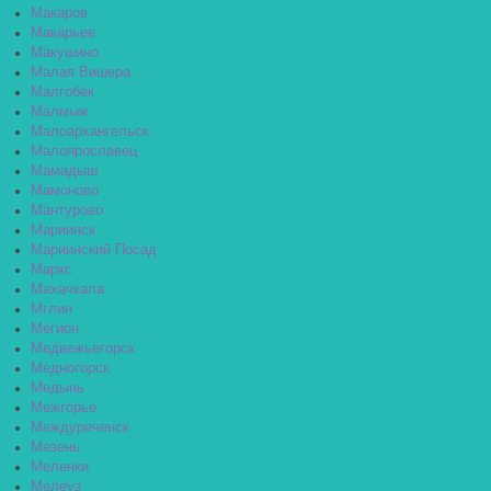
Макаров
Макарьев
Макушино
Малая Вишера
Малгобек
Малмыж
Малоархангельск
Малоярославец
Мамадыш
Мамоново
Мантурово
Мариинск
Мариинский Посад
Маркс
Махачкала
Мглин
Мегион
Медвежьегорск
Медногорск
Медынь
Межгорье
Междуреченск
Мезень
Меленки
Мелеуз