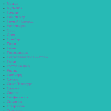
Москва
Мурманск
Нальчик
Нарьян-Мар
Нижний Новгород
Новосибирск
Омск
Орёл
Оренбург
Пенза
Пермь
Петрозаводск
Петропавловск-Камчатский
Псков
Ростов-на-Дону
Рязань
Салехард
Самара
Санкт-Петербург
Саранск
Саратов
Симферополь
Смоленск
Ставрополь
Сыктывкар