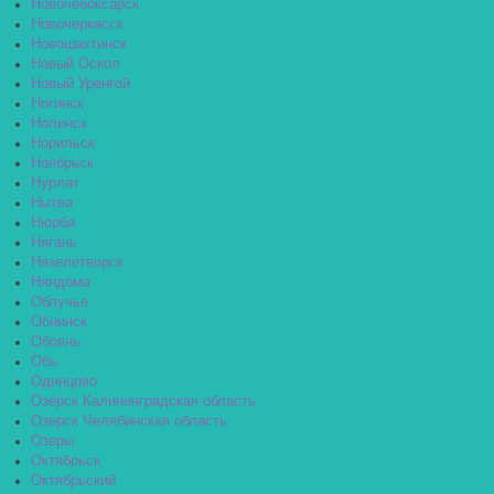
Новочебоксарск
Новочеркасск
Новошахтинск
Новый Оскол
Новый Уренгой
Ногинск
Нолинск
Норильск
Ноябрьск
Нурлат
Нытва
Нюрба
Нягань
Нязелетворск
Няндома
Облучье
Обнинск
Обоянь
Обь
Одинцово
Озёрск Калининградская область
Озерск Челябинская область
Озеры
Октябрьск
Октябрьский