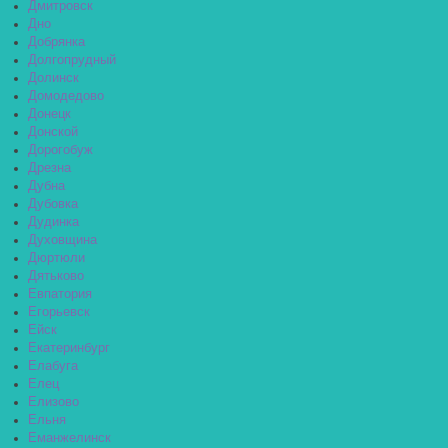
Дмитровск
Дно
Добрянка
Долгопрудный
Долинск
Домодедово
Донецк
Донской
Дорогобуж
Дрезна
Дубна
Дубовка
Дудинка
Духовщина
Дюртюли
Дятьково
Евпатория
Егорьевск
Ейск
Екатеринбург
Елабуга
Елец
Елизово
Ельня
Еманжелинск