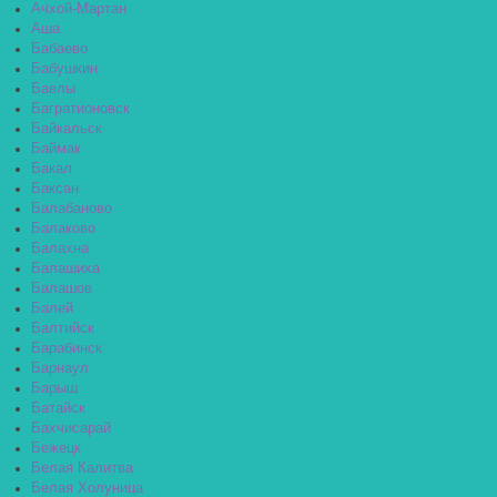
Ачхой-Мартан
Аша
Бабаево
Бабушкин
Бавлы
Багратионовск
Байкальск
Баймак
Бакал
Баксан
Балабаново
Балаково
Балахна
Балашиха
Балашов
Балей
Балтийск
Барабинск
Барнаул
Барыш
Батайск
Бахчисарай
Бежецк
Белая Калитва
Белая Холуница