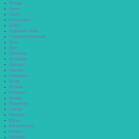
Липецк
Липки
Лиски
Лихославль
Лобня
Лодейное Поле
Лосино-Петровский
Луга
Луза
Лукоянов
Луховицы
Лысково
Лысьва
Лыткарино
Льгов
Любань
Люберцы
Любим
Людиново
Лянтор
Магадан
Магас
Магнитогорск
Майкоп
Майский