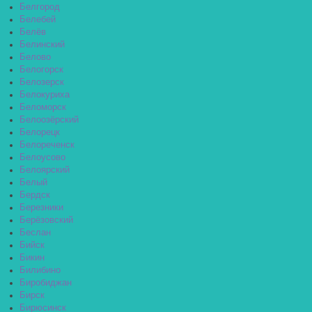
Белгород
Белебей
Белёв
Белинский
Белово
Белогорск
Белозерск
Белокуриха
Беломорск
Белоозёрский
Белорецк
Белореченск
Белоусово
Белоярский
Белый
Бердск
Березники
Берёзовский
Беслан
Бийск
Бикин
Билибино
Биробиджан
Бирск
Бирюсинск