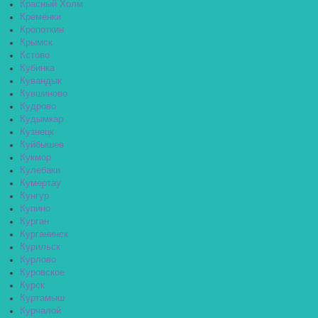
Красный Холм
Кремёнки
Кропоткин
Крымск
Кстово
Кубинка
Кувандык
Кувшиново
Кудрово
Кудымкар
Кузнецк
Куйбышев
Кукмор
Кулебаки
Кумертау
Кунгур
Купино
Курган
Курганинск
Курильск
Курлово
Куровское
Курск
Куртамыш
Курчалой