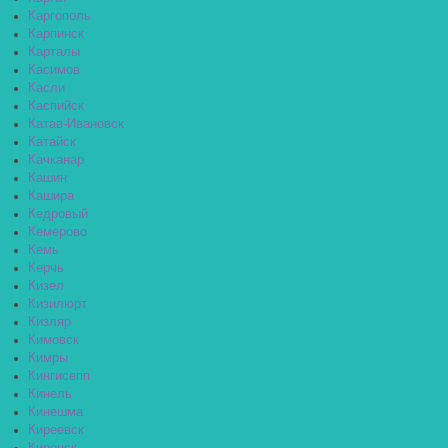
Каргополь
Карпинск
Карталы
Касимов
Касли
Каспийск
Катав-Ивановск
Катайск
Качканар
Кашин
Кашира
Кедровый
Кемерово
Кемь
Керчь
Кизел
Кизилюрт
Кизляр
Кимовск
Кимры
Кингисепп
Кинель
Кинешма
Киреевск