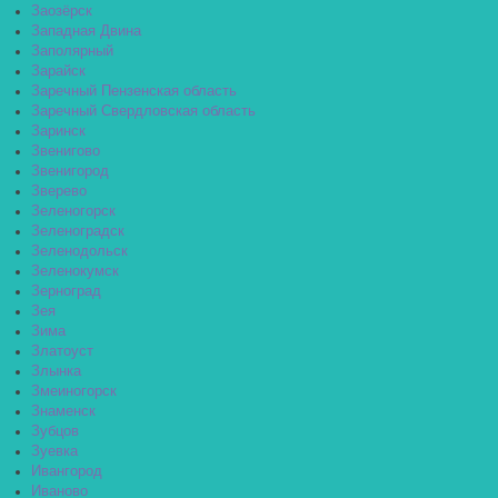
Заозёрск
Западная Двина
Заполярный
Зарайск
Заречный Пензенская область
Заречный Свердловская область
Заринск
Звенигово
Звенигород
Зверево
Зеленогорск
Зеленоградск
Зеленодольск
Зеленокумск
Зерноград
Зея
Зима
Златоуст
Злынка
Змеиногорск
Знаменск
Зубцов
Зуевка
Ивангород
Иваново