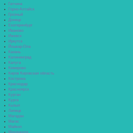
Гатчина
Горно-Алтайск
Грозный
Донецк
Екатеринбург
Иваново
Ижевск
Иркутск
Йошкар-Ола
Казань
Калининград
Калуга
Кемерово
Киров Кировская область
Кострома
Краснодар
Красноярск
Курган
Курск
Кызыл
Липецк
Магадан
Магас
Майкоп
Махачкала