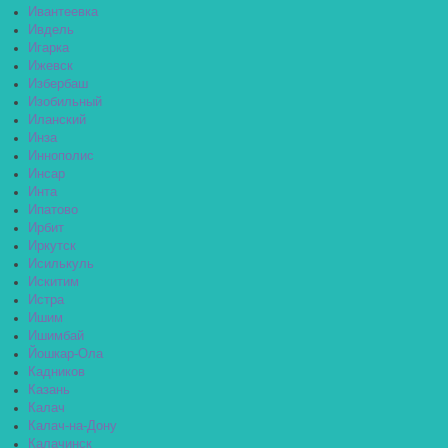
Ивантеевка
Ивдель
Игарка
Ижевск
Избербаш
Изобильный
Иланский
Инза
Иннополис
Инсар
Инта
Ипатово
Ирбит
Иркутск
Исилькуль
Искитим
Истра
Ишим
Ишимбай
Йошкар-Ола
Кадников
Казань
Калач
Калач-на-Дону
Калачинск