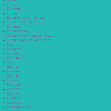
Киренск
Киржач
Кириллов
Кириши
Киров Калужская область
Киров Кировская область
Кировград
Кирово-Чепецк
Кировск Ленинградская область
Кировск Мурманская область
Кирс
Кирсанов
Киселёвск
Кисловодск
Клин
Клинцы
Княгинино
Ковдор
Ковров
Ковылкино
Когалым
Кодинск
Козельск
Козловка
Козьмодемьянск