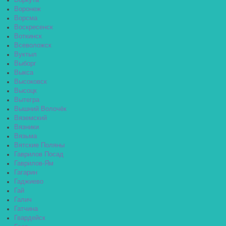
Воркута
Воронеж
Ворсма
Воскресенск
Воткинск
Всеволожск
Вуктыл
Выборг
Выкса
Высоковск
Высоцк
Вытегра
Вышний Волочёк
Вяземский
Вязники
Вязьма
Вятские Поляны
Гаврилов Посад
Гаврилов-Ям
Гагарин
Гаджиево
Гай
Галич
Гатчина
Гвардейск