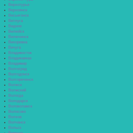
Верхотурье
Верхоянск
Весьегонск
Ветлуга
Видное
Вилюйск
Вилючинск
Вихоревка
Вичуга
Владивосток
Владикавказ
Владимир
Волгоград
Волгодонск
Волгореченск
Волжск
Волжский
Вологда
Володарск
Волоколамск
Волосово
Волхов
Волчанск
Вольск