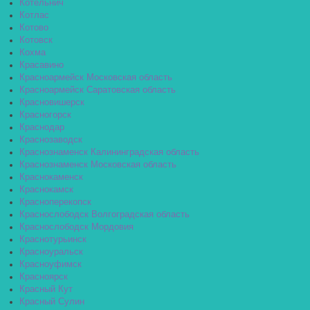
Котельнич
Котлас
Котово
Котовск
Кохма
Красавино
Красноармейск Московская область
Красноармейск Саратовская область
Красновишерск
Красногорск
Краснодар
Краснозаводск
Краснознаменск Калининградская область
Краснознаменск Московская область
Краснокаменск
Краснокамск
Красноперекопск
Краснослободск Волгоградская область
Краснослободск Мордовия
Краснотурьинск
Красноуральск
Красноуфимск
Красноярск
Красный Кут
Красный Сулин