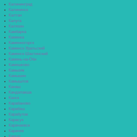
Калининград
Калининск
Калтан
Калуга
Калязин
Камбарка
Каменка
Каменногорск
Каменск-Уральский
Каменск-Шахтинский
Камень-на-Оби
Камешково
Камызяк
Камышин
Камышлов
Канаш
Кандалакша
Канск
Карабаново
Карабаш
Карабулак
Карасук
Карачаевск
Карачев
Каргат