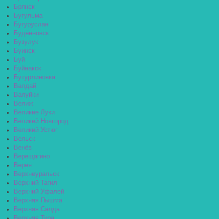
Брянск
Бугульма
Бугуруслан
Будённовск
Бузулук
Буинск
Буй
Буйнакск
Бутурлиновка
Валдай
Валуйки
Велиж
Великие Луки
Великий Новгород
Великий Устюг
Вельск
Венёв
Верещагино
Верея
Верхнеуральск
Верхний Тагил
Верхний Уфалей
Верхняя Пышма
Верхняя Салда
Верхняя Тура