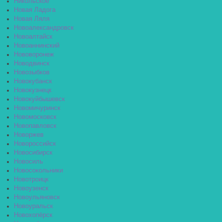
Никольское
Новая Ладога
Новая Ляля
Новоалександровск
Новоалтайск
Новоаннинский
Нововоронеж
Новодвинск
Новозыбков
Новокубанск
Новокузнецк
Новокуйбышевск
Новомичуринск
Новомосковск
Новопавловск
Новоржев
Новороссийск
Новосибирск
Новосиль
Новосокольники
Новотроицк
Новоузенск
Новоульяновск
Новоуральск
Новохопёрск