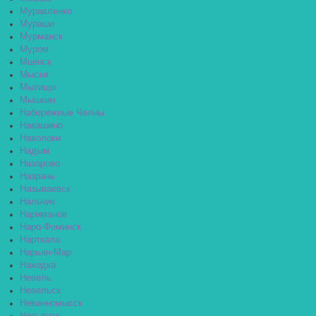
Муравленко
Мураши
Мурманск
Муром
Мценск
Мыски
Мытищи
Мышкин
Набережные Челны
Навашино
Наволоки
Надым
Назарово
Назрань
Называевск
Нальчик
Нариманов
Наро-Фоминск
Нарткала
Нарьян-Мар
Находка
Невель
Невельск
Невинномысск