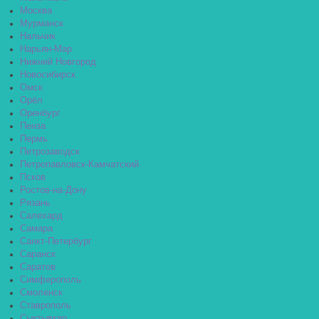
Москва
Мурманск
Нальчик
Нарьян-Мар
Нижний Новгород
Новосибирск
Омск
Орёл
Оренбург
Пенза
Пермь
Петрозаводск
Петропавловск-Камчатский
Псков
Ростов-на-Дону
Рязань
Салехард
Самара
Санкт-Петербург
Саранск
Саратов
Симферополь
Смоленск
Ставрополь
Сыктывкар