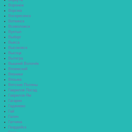
Воркута
Воронеж
Ворсма
Воскресенск
Воткинск
Всеволожск
Вуктыл
Выборг
Выкса
Высоковск
Высоцк
Вытегра
Вышний Волочёк
Вяземский
Вязники
Вязьма
Вятские Поляны
Гаврилов Посад
Гаврилов-Ям
Гагарин
Гаджиево
Гай
Галич
Гатчина
Гвардейск