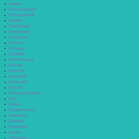
Бирюч
Благовещенск
Благодарный
Бобров
Богданович
Богородицк
Богородск
Боготол
Богучар
Бодайбо
Бокситогорск
Болгар
Бологое
Болотное
Болохово
Болхов
Большой Камень
Бор
Борзя
Борисоглебск
Боровичи
Боровск
Бородино
Братск
Бронницы