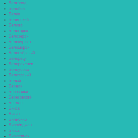
Белгород
Белебей
Белёв
Белинский
Белово
Белогорск
Белозерск
Белокуриха
Беломорск
Белоозёрский
Белорецк
Белореченск
Белоусово
Белоярский
Белый
Бердск
Березники
Берёзовский
Беслан
Бийск
Бикин
Билибино
Биробиджан
Бирск
Бирюсинск