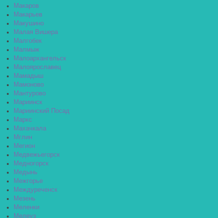
Макаров
Макарьев
Макушино
Малая Вишера
Малгобек
Малмыж
Малоархангельск
Малоярославец
Мамадыш
Мамоново
Мантурово
Мариинск
Мариинский Посад
Маркс
Махачкала
Мглин
Мегион
Медвежьегорск
Медногорск
Медынь
Межгорье
Междуреченск
Мезень
Меленки
Мелеуз