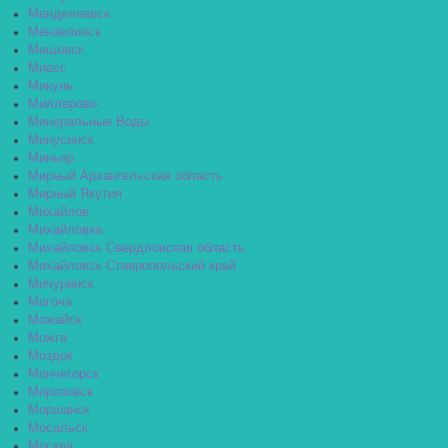
Менделеевск
Мензелинск
Мещовск
Миасс
Микунь
Миллерово
Минеральные Воды
Минусинск
Миньяр
Мирный Архангельская область
Мирный Якутия
Михайлов
Михайловка
Михайловск Свердловская область
Михайловск Ставропольский край
Мичуринск
Могоча
Можайск
Можга
Моздок
Мончегорск
Морозовск
Моршанск
Мосальск
Москва