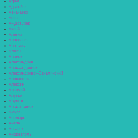
Агрыз
Адыгейск
Азнакаево
Азов
Ак-Довурак
Аксай
Алагир
Алапаевск
Алатырь
Алдан
Алейск
Александров
Александровск
Александровск-Сахалинский
Алексеевка
Алексин
Алзамай
Алупка
Алушта
Альметьевск
Амурск
Анадырь
Анапа
Ангарск
Андреаполь