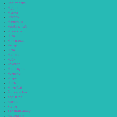
Ивантеевка
Ивдель
Игарка
Ижевск
Избербаш
Изобильный
Иланский
Инза
Иннополис
Инсар
Инта
Ипатово
Ирбит
Иркутск
Исилькуль
Искитим
Истра
Ишим
Ишимбай
Йошкар-Ола
Кадников
Казань
Калач
Калач-на-Дону
Калачинск