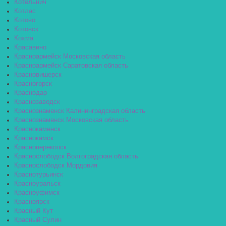
Котельнич
Котлас
Котово
Котовск
Кохма
Красавино
Красноармейск Московская область
Красноармейск Саратовская область
Красновишерск
Красногорск
Краснодар
Краснозаводск
Краснознаменск Калининградская область
Краснознаменск Московская область
Краснокаменск
Краснокамск
Красноперекопск
Краснослободск Волгоградская область
Краснослободск Мордовия
Краснотурьинск
Красноуральск
Красноуфимск
Красноярск
Красный Кут
Красный Сулин