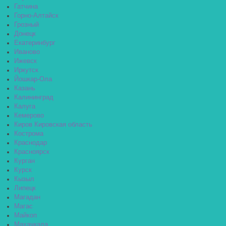
Гатчина
Горно-Алтайск
Грозный
Донецк
Екатеринбург
Иваново
Ижевск
Иркутск
Йошкар-Ола
Казань
Калининград
Калуга
Кемерово
Киров Кировская область
Кострома
Краснодар
Красноярск
Курган
Курск
Кызыл
Липецк
Магадан
Магас
Майкоп
Махачкала