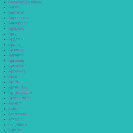
Анжеро-Судженск
Анива
Апатиты
Апрелевка
Апшеронск
Арамиль
Аргун
Ардатов
Ардон
Арзамас
Аркадак
Армавир
Армянск
Арсеньев
Арск
Артём
Артёмовск
Артёмовский
Архангельск
Асбест
Асино
Астрахань
Аткарск
Ахтубинск
Ачинск