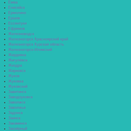
Емва
Енисейск
Ермолино
Ершов
Ессентуки
Ефремов
Железноводск
Железногорск Красноярский край
Железногорск Курская область
Железногорск-Илимский
Жердевка
Жигулёвск
Жиздра
Жирновск
Жуков
Жуковка
Жуковский
Завитинск
Заводоуковск
Заволжск
Заволжье
Задонск
Заинск
Закаменск
Заозёрный