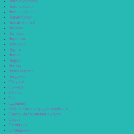
Новочебоксарск
Новочеркасск
Новошахтинск
Новый Оскол
Новый Уренгой
Ногинск
Нолинск
Норильск
Ноябрьск
Нурлат
Нытва
Нюрба
Нягань
Нязелетворск
Няндома
Облучье
Обнинск
Обоянь
Обь
Одинцово
Озёрск Калининградская область
Озерск Челябинская область
Озеры
Октябрьск
Октябрьский