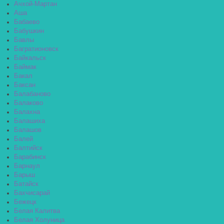
Ачхой-Мартан
Аша
Бабаево
Бабушкин
Бавлы
Багратионовск
Байкальск
Баймак
Бакал
Баксан
Балабаново
Балаково
Балахна
Балашиха
Балашов
Балей
Балтийск
Барабинск
Барнаул
Барыш
Батайск
Бахчисарай
Бежецк
Белая Калитва
Белая Холуница