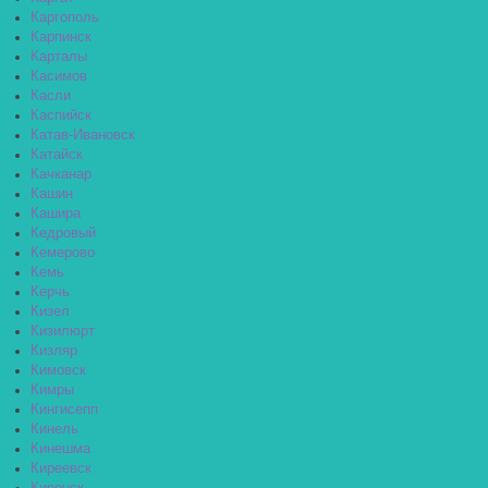
Каргополь
Карпинск
Карталы
Касимов
Касли
Каспийск
Катав-Ивановск
Катайск
Качканар
Кашин
Кашира
Кедровый
Кемерово
Кемь
Керчь
Кизел
Кизилюрт
Кизляр
Кимовск
Кимры
Кингисепп
Кинель
Кинешма
Киреевск