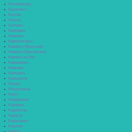
Калининград
Калининск
Калтан
Калуга
Калязин
Камбарка
Каменка
Каменногорск
Каменск-Уральский
Каменск-Шахтинский
Камень-на-Оби
Камешково
Камызяк
Камышин
Камышлов
Канаш
Кандалакша
Канск
Карабаново
Карабаш
Карабулак
Карасук
Карачаевск
Карачев
Каргат