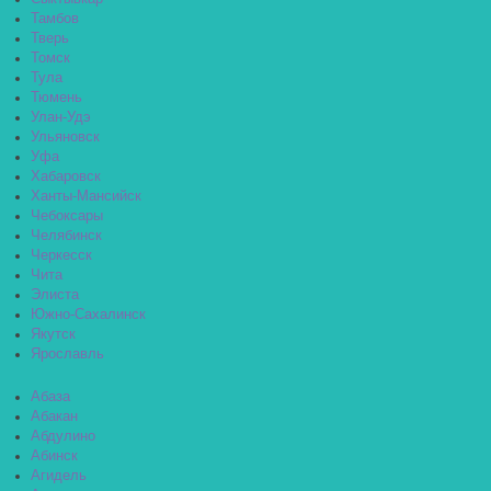
Тамбов
Тверь
Томск
Тула
Тюмень
Улан-Удэ
Ульяновск
Уфа
Хабаровск
Ханты-Мансийск
Чебоксары
Челябинск
Черкесск
Чита
Элиста
Южно-Сахалинск
Якутск
Ярославль
Абаза
Абакан
Абдулино
Абинск
Агидель