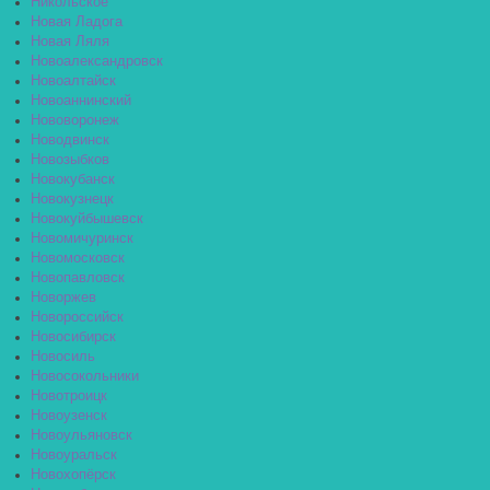
Никольское
Новая Ладога
Новая Ляля
Новоалександровск
Новоалтайск
Новоаннинский
Нововоронеж
Новодвинск
Новозыбков
Новокубанск
Новокузнецк
Новокуйбышевск
Новомичуринск
Новомосковск
Новопавловск
Новоржев
Новороссийск
Новосибирск
Новосиль
Новосокольники
Новотроицк
Новоузенск
Новоульяновск
Новоуральск
Новохопёрск