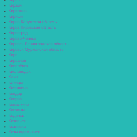
Киренск
Киржач
Кириллов
Кириши
Киров Калужская область
Киров Кировская область
Кировград
Кирово-Чепецк
Кировск Ленинградская область
Кировск Мурманская область
Кирс
Кирсанов
Киселёвск
Кисловодск
Клин
Клинцы
Княгинино
Ковдор
Ковров
Ковылкино
Когалым
Кодинск
Козельск
Козловка
Козьмодемьянск