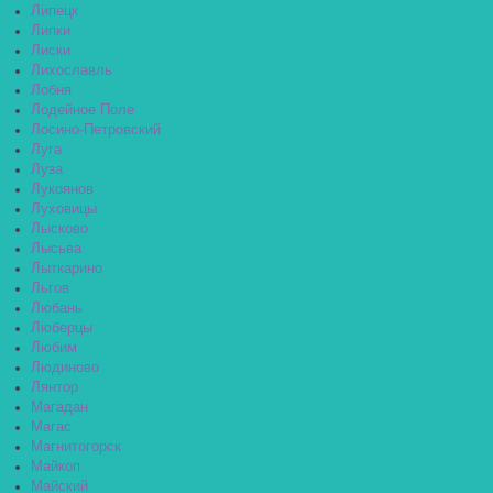
Липецк
Липки
Лиски
Лихославль
Лобня
Лодейное Поле
Лосино-Петровский
Луга
Луза
Лукоянов
Луховицы
Лысково
Лысьва
Лыткарино
Льгов
Любань
Люберцы
Любим
Людиново
Лянтор
Магадан
Магас
Магнитогорск
Майкоп
Майский