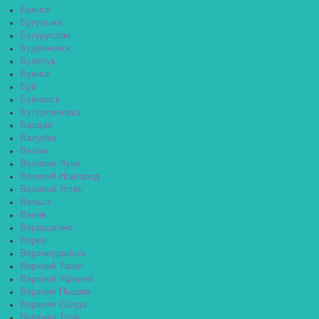
Брянск
Бугульма
Бугуруслан
Будённовск
Бузулук
Буинск
Буй
Буйнакск
Бутурлиновка
Валдай
Валуйки
Велиж
Великие Луки
Великий Новгород
Великий Устюг
Вельск
Венёв
Верещагино
Верея
Верхнеуральск
Верхний Тагил
Верхний Уфалей
Верхняя Пышма
Верхняя Салда
Верхняя Тура