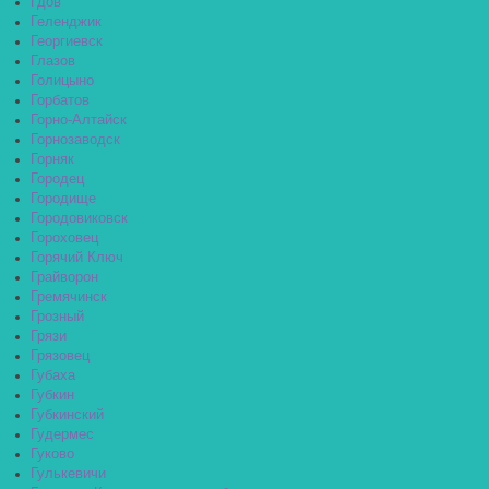
Гдов
Геленджик
Георгиевск
Глазов
Голицыно
Горбатов
Горно-Алтайск
Горнозаводск
Горняк
Городец
Городище
Городовиковск
Гороховец
Горячий Ключ
Грайворон
Гремячинск
Грозный
Грязи
Грязовец
Губаха
Губкин
Губкинский
Гудермес
Гуково
Гулькевичи