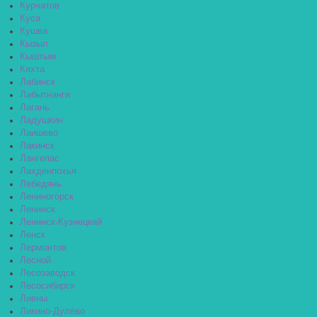
Курчатов
Куса
Кушва
Кызыл
Кыштым
Кяхта
Лабинск
Лабытнанги
Лагань
Ладушкин
Лаишево
Лакинск
Лангепас
Лахденпохья
Лебедянь
Лениногорск
Ленинск
Ленинск-Кузнецкий
Ленск
Лермонтов
Лесной
Лесозаводск
Лесосибирск
Ливны
Ликино-Дулёво