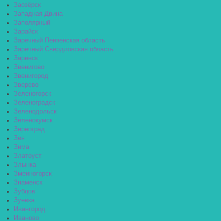
Заозёрск
Западная Двина
Заполярный
Зарайск
Заречный Пензенская область
Заречный Свердловская область
Заринск
Звенигово
Звенигород
Зверево
Зеленогорск
Зеленоградск
Зеленодольск
Зеленокумск
Зерноград
Зея
Зима
Златоуст
Злынка
Змеиногорск
Знаменск
Зубцов
Зуевка
Ивангород
Иваново