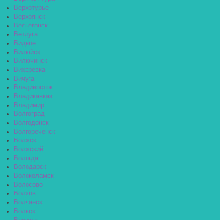
Верхотурье
Верхоянск
Весьегонск
Ветлуга
Видное
Вилюйск
Вилючинск
Вихоревка
Вичуга
Владивосток
Владикавказ
Владимир
Волгоград
Волгодонск
Волгореченск
Волжск
Волжский
Вологда
Володарск
Волоколамск
Волосово
Волхов
Волчанск
Вольск