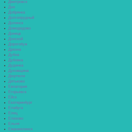
Дмитровск
Дно
Добрянка
Долгопрудный
Долинск
Домодедово
Донецк
Донской
Дорогобуж
Дрезна
Дубна
Дубовка
Дудинка
Духовщина
Дюртюли
Дятьково
Евпатория
Егорьевск
Ейск
Екатеринбург
Елабуга
Елец
Елизово
Ельня
Еманжелинск