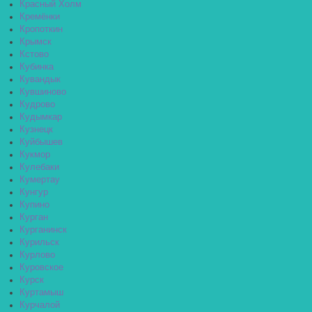
Красный Холм
Кремёнки
Кропоткин
Крымск
Кстово
Кубинка
Кувандык
Кувшиново
Кудрово
Кудымкар
Кузнецк
Куйбышев
Кукмор
Кулебаки
Кумертау
Кунгур
Купино
Курган
Курганинск
Курильск
Курлово
Куровское
Курск
Куртамыш
Курчалой