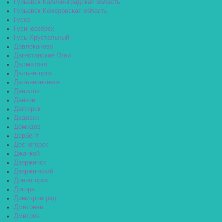
Гурьевск Калининградская область
Гурьевск Кемеровская область
Гусев
Гусиноозёрск
Гусь-Хрустальный
Давлеканово
Дагестанские Огни
Далматово
Дальнегорск
Дальнереченск
Данилов
Данков
Дегтярск
Дедовск
Демидов
Дербент
Десногорск
Джанкой
Дзержинск
Дзержинский
Дивногорск
Дигора
Димитровград
Дмитриев
Дмитров