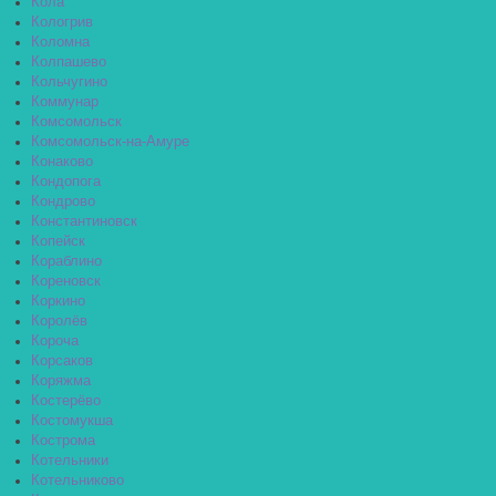
Кола
Кологрив
Коломна
Колпашево
Кольчугино
Коммунар
Комсомольск
Комсомольск-на-Амуре
Конаково
Кондопога
Кондрово
Константиновск
Копейск
Кораблино
Кореновск
Коркино
Королёв
Короча
Корсаков
Коряжма
Костерёво
Костомукша
Кострома
Котельники
Котельниково