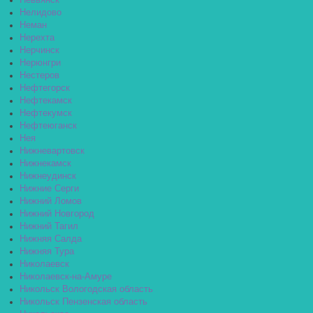
Невьянск
Нелидово
Неман
Нерехта
Нерчинск
Нерюнгри
Нестеров
Нефтегорск
Нефтекамск
Нефтекумск
Нефтеюганск
Нея
Нижневартовск
Нижнекамск
Нижнеудинск
Нижние Серги
Нижний Ломов
Нижний Новгород
Нижний Тагил
Нижняя Салда
Нижняя Тура
Николаевск
Николаевск-на-Амуре
Никольск Вологодская область
Никольск Пензенская область