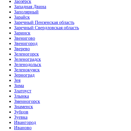
Заозёрск
Западная Двина
Заполярный
Зарайск
Заречный Пензенская область
Заречный Свердловская область
Заринск
Звенигово
Звенигород
Зверево
Зеленогорск
Зеленоградск
Зеленодольск
Зеленокумск
Зерноград
Зея
Зима
Златоуст
Злынка
Змеиногорск
Знаменск
Зубцов
Зуевка
Ивангород
Иваново