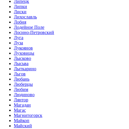
Липецк
Липки
Лиски
Лихославль
Лобня
Лодейное Поле
Лосино-Петровский
Луга
Луза
Лукоянов
Луховицы
Лысково
Лысьва
Лыткарино
Льгов
Любань
Люберцы
Любим
Людиново
Лянтор
Магадан
Магас
Магнитогорск
Майкоп
Майский