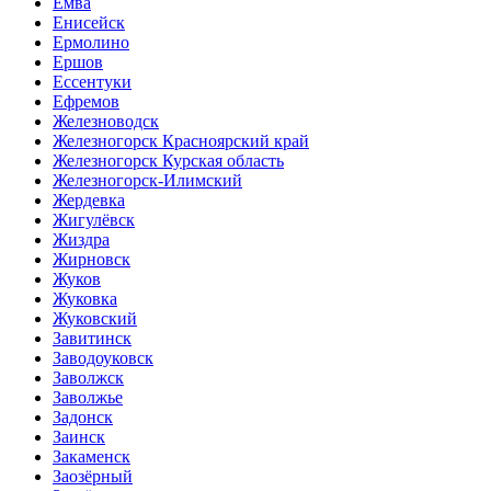
Емва
Енисейск
Ермолино
Ершов
Ессентуки
Ефремов
Железноводск
Железногорск Красноярский край
Железногорск Курская область
Железногорск-Илимский
Жердевка
Жигулёвск
Жиздра
Жирновск
Жуков
Жуковка
Жуковский
Завитинск
Заводоуковск
Заволжск
Заволжье
Задонск
Заинск
Закаменск
Заозёрный