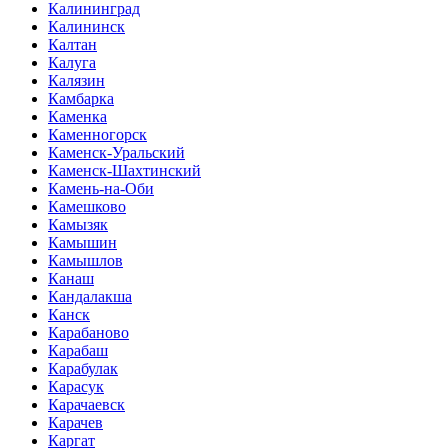
Калининград
Калининск
Калтан
Калуга
Калязин
Камбарка
Каменка
Каменногорск
Каменск-Уральский
Каменск-Шахтинский
Камень-на-Оби
Камешково
Камызяк
Камышин
Камышлов
Канаш
Кандалакша
Канск
Карабаново
Карабаш
Карабулак
Карасук
Карачаевск
Карачев
Каргат