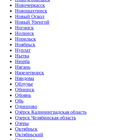
Новочеркасск
Новошахтинск
Новый Оскол
Новый Уренгой
Ногинск
Нолинск
Норильск
Ноябрьск
Нурлат
Нытва
Нюрба
Нягань
Нязелетворск
Няндома
Облучье
Обнинск
Обоянь
Обь
Одинцово
Озёрск Калининградская область
Озерск Челябинская область
Озеры
Октябрьск
Октябрьский