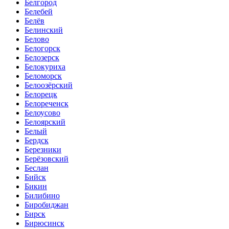
Белгород
Белебей
Белёв
Белинский
Белово
Белогорск
Белозерск
Белокуриха
Беломорск
Белоозёрский
Белорецк
Белореченск
Белоусово
Белоярский
Белый
Бердск
Березники
Берёзовский
Беслан
Бийск
Бикин
Билибино
Биробиджан
Бирск
Бирюсинск