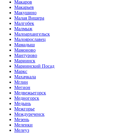
Макаров
Макарьев
Макушино
Малая Вишера
Малгобек
Малмыж
Малоархангельск
Малоярославец
Мамадыш
Мамоново
Мантурово
Мариинск
Мариинский Посад
Маркс
Махачкала
Мглин
Мегион
Медвежьегорск
Медногорск
Медынь
Межгорье
Междуреченск
Мезень
Меленки
Мелеуз