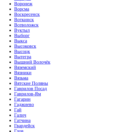
Воронеж
Ворсма
Воскресенск
Воткинск
Всеволожск
Вуктыл
Выборг
Выкса
Высоковск
Высоцк
Вытегра
Вышний Волочёк
Вяземский
Вязники
Вязьма
Вятские Поляны
Гаврилов Посад
Гаврилов-Ям
Гагарин
Гаджиево
Гай
Галич
Гатчина
Гвардейск
Гдов