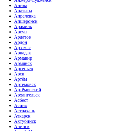
Анжеро-Судженск
Анива
Апатиты
Апрелевка
Апшеронск
Арамиль
Аргун
Ардатов
Ардон
Арзамас
Аркадак
Армавир
Армянск
Арсеньев
Арск
Артём
Артёмовск
Артёмовский
Архангельск
Асбест
Асино
Астрахань
Аткарск
Ахтубинск
Ачинск