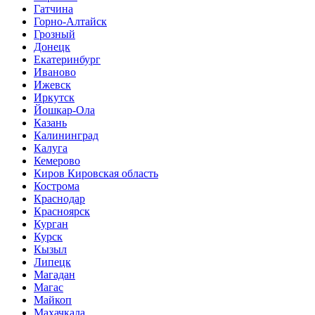
Гатчина
Горно-Алтайск
Грозный
Донецк
Екатеринбург
Иваново
Ижевск
Иркутск
Йошкар-Ола
Казань
Калининград
Калуга
Кемерово
Киров Кировская область
Кострома
Краснодар
Красноярск
Курган
Курск
Кызыл
Липецк
Магадан
Магас
Майкоп
Махачкала