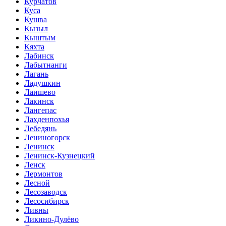
Курчатов
Куса
Кушва
Кызыл
Кыштым
Кяхта
Лабинск
Лабытнанги
Лагань
Ладушкин
Лаишево
Лакинск
Лангепас
Лахденпохья
Лебедянь
Лениногорск
Ленинск
Ленинск-Кузнецкий
Ленск
Лермонтов
Лесной
Лесозаводск
Лесосибирск
Ливны
Ликино-Дулёво