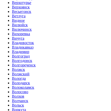
Верхотурье
Верхоянск
Весьегонск
Ветлуга
Видное
Вилюйск
Вилючинск
Вихоревка
Вичуга
Владивосток
Владикавказ
Владимир
Волгоград
Волгодонск
Волгореченск
Волжск
Волжский
Вологда
Володарск
Волоколамск
Волосово
Волхов
Волчанск
Вольск
Воркута