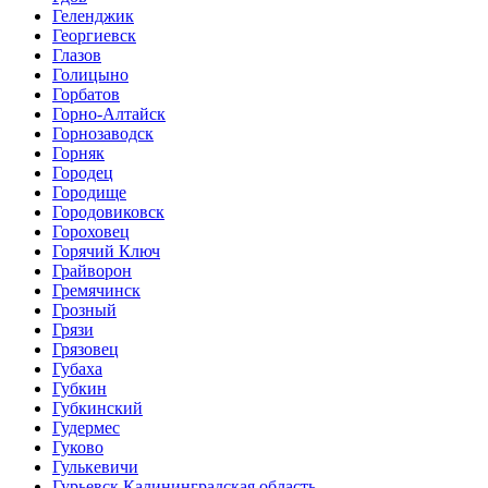
Геленджик
Георгиевск
Глазов
Голицыно
Горбатов
Горно-Алтайск
Горнозаводск
Горняк
Городец
Городище
Городовиковск
Гороховец
Горячий Ключ
Грайворон
Гремячинск
Грозный
Грязи
Грязовец
Губаха
Губкин
Губкинский
Гудермес
Гуково
Гулькевичи
Гурьевск Калининградская область