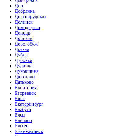
Дмитровск
Дно
Добрянка
Долгопрудный
Долинск
Домодедово
Донецк
Донской
Дорогобуж
Дрезна
Дубна
Дубовка
Дудинка
Духовщина
Дюртюли
Дятьково
Евпатория
Егорьевск
Ейск
Екатеринбург
Елабуга
Елец
Елизово
Ельня
Еманжелинск