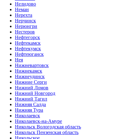
Нелидово
Неман
Нерехта
Нерчинск
Нерюнгри
Нестеров
Нефтегорск
Нефтекамск
Нефтекумск
Нефтеюганск
Нея
Нижневартовск
Нижнекамск
Нижнеудинск
Нижние Серги
Нижний Ломов
Нижний Новгород
Нижний Тагил
Нижняя Салда
Нижняя Тура
Николаевск
Николаевск-на-Амуре
Никольск Вологодская область
Никольск Пензенская область
Никольское