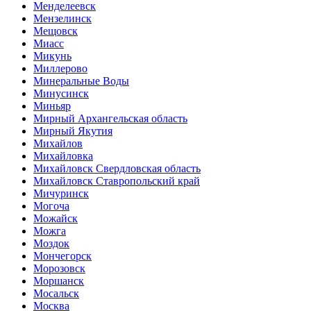
Менделеевск
Мензелинск
Мещовск
Миасс
Микунь
Миллерово
Минеральные Воды
Минусинск
Миньяр
Мирный Архангельская область
Мирный Якутия
Михайлов
Михайловка
Михайловск Свердловская область
Михайловск Ставропольский край
Мичуринск
Могоча
Можайск
Можга
Моздок
Мончегорск
Морозовск
Моршанск
Мосальск
Москва