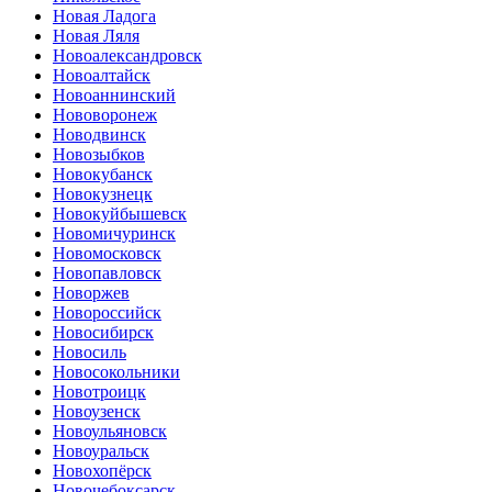
Новая Ладога
Новая Ляля
Новоалександровск
Новоалтайск
Новоаннинский
Нововоронеж
Новодвинск
Новозыбков
Новокубанск
Новокузнецк
Новокуйбышевск
Новомичуринск
Новомосковск
Новопавловск
Новоржев
Новороссийск
Новосибирск
Новосиль
Новосокольники
Новотроицк
Новоузенск
Новоульяновск
Новоуральск
Новохопёрск
Новочебоксарск