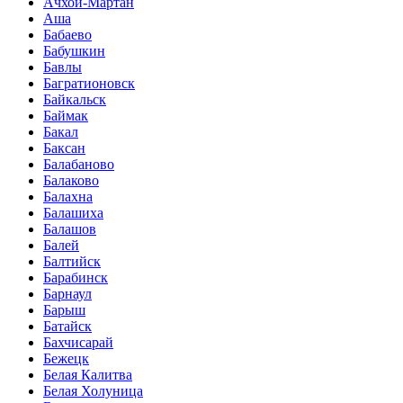
Ачхой-Мартан
Аша
Бабаево
Бабушкин
Бавлы
Багратионовск
Байкальск
Баймак
Бакал
Баксан
Балабаново
Балаково
Балахна
Балашиха
Балашов
Балей
Балтийск
Барабинск
Барнаул
Барыш
Батайск
Бахчисарай
Бежецк
Белая Калитва
Белая Холуница