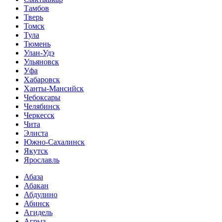
Тамбов
Тверь
Томск
Тула
Тюмень
Улан-Удэ
Ульяновск
Уфа
Хабаровск
Ханты-Мансийск
Чебоксары
Челябинск
Черкесск
Чита
Элиста
Южно-Сахалинск
Якутск
Ярославль
Абаза
Абакан
Абдулино
Абинск
Агидель
Агрыз