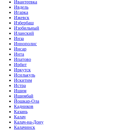
Ивантеевка
Ивдель
Игарка
Ижевск
Избербаш
Изобильный
Иланский
Инза
Иннополис
Инсар
Инта
Ипатово
Ирбит
Иркутск
Исилькуль
Искитим
Истра
Ишим
Ишимбай
Йошкар-Ола
Кадников
Казань
Калач
Калач-на-Дону
Калачинск