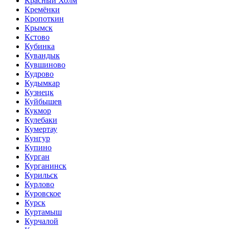
Красный Холм
Кремёнки
Кропоткин
Крымск
Кстово
Кубинка
Кувандык
Кувшиново
Кудрово
Кудымкар
Кузнецк
Куйбышев
Кукмор
Кулебаки
Кумертау
Кунгур
Купино
Курган
Курганинск
Курильск
Курлово
Куровское
Курск
Куртамыш
Курчалой