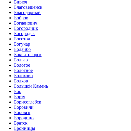
Бирюч
Благовещенск
Благодарный
Бобров
Богданович
Богородицк
Богородск
Боготол
Богучар
Бодайбо
Бокситогорск
Болгар
Бологое
Болотное
Болохово
Болхов
Большой Камень
Бор
Борзя
Борисоглебск
Боровичи
Боровск
Бородино
Братск
Бронницы