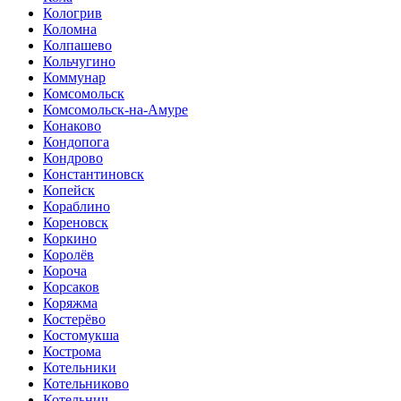
Кологрив
Коломна
Колпашево
Кольчугино
Коммунар
Комсомольск
Комсомольск-на-Амуре
Конаково
Кондопога
Кондрово
Константиновск
Копейск
Кораблино
Кореновск
Коркино
Королёв
Короча
Корсаков
Коряжма
Костерёво
Костомукша
Кострома
Котельники
Котельниково
Котельнич