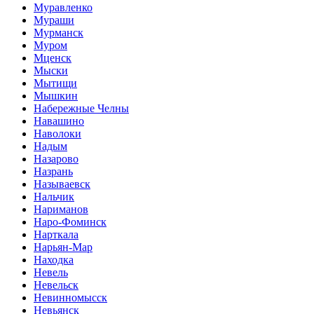
Муравленко
Мураши
Мурманск
Муром
Мценск
Мыски
Мытищи
Мышкин
Набережные Челны
Навашино
Наволоки
Надым
Назарово
Назрань
Называевск
Нальчик
Нариманов
Наро-Фоминск
Нарткала
Нарьян-Мар
Находка
Невель
Невельск
Невинномысск
Невьянск