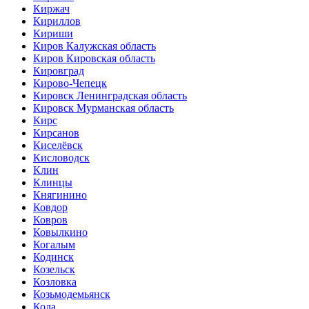
Киржач
Кириллов
Кириши
Киров Калужская область
Киров Кировская область
Кировград
Кирово-Чепецк
Кировск Ленинградская область
Кировск Мурманская область
Кирс
Кирсанов
Киселёвск
Кисловодск
Клин
Клинцы
Княгинино
Ковдор
Ковров
Ковылкино
Когалым
Кодинск
Козельск
Козловка
Козьмодемьянск
Кола