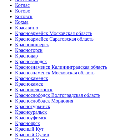
Котлас
Котово
Котовск
Кохма
Красавино
Красноармейск Московская область
Красноармейск Саратовская область
Красновишерск
Красногорск
Краснодар
Краснозаводск
Краснознаменск Калининградская область
Краснознаменск Московская область
Краснокаменск
Краснокамск
Красноперекопск
Краснослободск Волгоградская область
Краснослободск Мордовия
Краснотурьинск
Красноуральск
Красноуфимск
Красноярск
Красный Кут
Красный Сулин