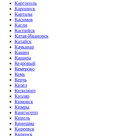
Каргополь
Карпинск
Карталы
Касимов
Касли
Каспийск
Катав-Ивановск
Катайск
Качканар
Кашин
Кашира
Кедровый
Кемерово
Кемь
Керчь
Кизел
Кизилюрт
Кизляр
Кимовск
Кимры
Кингисепп
Кинель
Кинешма
Киреевск
Киренск