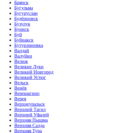
Брянск
Бугульма
Бугуруслан
Будённовск
Бузулук
Буинск
Буй
Буйнакск
Бутурлиновка
Валдай
Валуйки
Велиж
Великие Луки
Великий Новгород
Великий Устюг
Вельск
Венёв
Верещагино
Верея
Верхнеуральск
Верхний Тагил
Верхний Уфалей
Верхняя Пышма
Верхняя Салда
Верхняя Тура