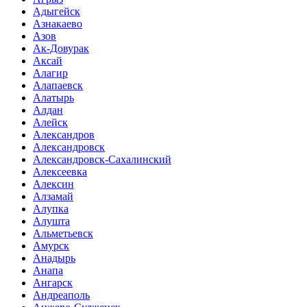
Адыгейск
Азнакаево
Азов
Ак-Довурак
Аксай
Алагир
Алапаевск
Алатырь
Алдан
Алейск
Александров
Александровск
Александровск-Сахалинский
Алексеевка
Алексин
Алзамай
Алупка
Алушта
Альметьевск
Амурск
Анадырь
Анапа
Ангарск
Андреаполь