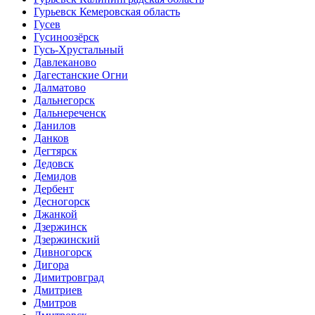
Гурьевск Кемеровская область
Гусев
Гусиноозёрск
Гусь-Хрустальный
Давлеканово
Дагестанские Огни
Далматово
Дальнегорск
Дальнереченск
Данилов
Данков
Дегтярск
Дедовск
Демидов
Дербент
Десногорск
Джанкой
Дзержинск
Дзержинский
Дивногорск
Дигора
Димитровград
Дмитриев
Дмитров