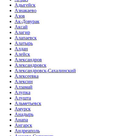
Адыгейск
Азнакаево
Азов
Ак-Довурак
Аксай
Алагир
Алапаевск
Алатырь
Алдан
Алейск
Александров
Александровск
Александровск-Сахалинский
Алексеевка
Алексин
Алзамай
Алупка
Алушта
Альметьевск
Амурск
Анадырь
Анапа
Ангарск
Андреаполь