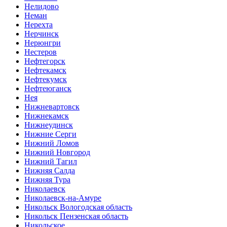
Нелидово
Неман
Нерехта
Нерчинск
Нерюнгри
Нестеров
Нефтегорск
Нефтекамск
Нефтекумск
Нефтеюганск
Нея
Нижневартовск
Нижнекамск
Нижнеудинск
Нижние Серги
Нижний Ломов
Нижний Новгород
Нижний Тагил
Нижняя Салда
Нижняя Тура
Николаевск
Николаевск-на-Амуре
Никольск Вологодская область
Никольск Пензенская область
Никольское