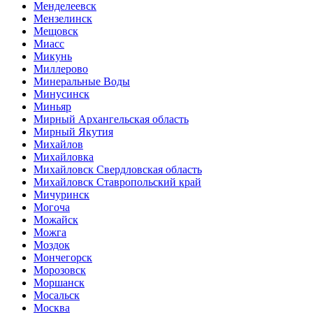
Менделеевск
Мензелинск
Мещовск
Миасс
Микунь
Миллерово
Минеральные Воды
Минусинск
Миньяр
Мирный Архангельская область
Мирный Якутия
Михайлов
Михайловка
Михайловск Свердловская область
Михайловск Ставропольский край
Мичуринск
Могоча
Можайск
Можга
Моздок
Мончегорск
Морозовск
Моршанск
Мосальск
Москва