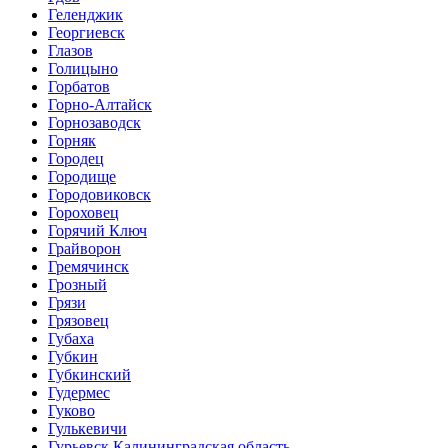
Геленджик
Георгиевск
Глазов
Голицыно
Горбатов
Горно-Алтайск
Горнозаводск
Горняк
Городец
Городище
Городовиковск
Гороховец
Горячий Ключ
Грайворон
Гремячинск
Грозный
Грязи
Грязовец
Губаха
Губкин
Губкинский
Гудермес
Гуково
Гулькевичи
Гурьевск Калининградская область