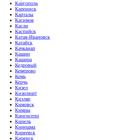
Каргополь
Карпинск
Карталы
Касимов
Касли
Каспийск
Катав-Ивановск
Катайск
Качканар
Кашин
Кашира
Кедровый
Кемерово
Кемь
Керчь
Кизел
Кизилюрт
Кизляр
Кимовск
Кимры
Кингисепп
Кинель
Кинешма
Киреевск
Киренск