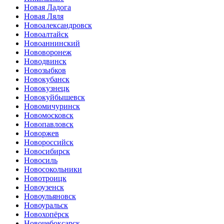
Новая Ладога
Новая Ляля
Новоалександровск
Новоалтайск
Новоаннинский
Нововоронеж
Новодвинск
Новозыбков
Новокубанск
Новокузнецк
Новокуйбышевск
Новомичуринск
Новомосковск
Новопавловск
Новоржев
Новороссийск
Новосибирск
Новосиль
Новосокольники
Новотроицк
Новоузенск
Новоульяновск
Новоуральск
Новохопёрск
Новочебоксарск