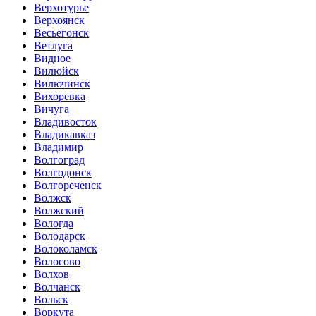
Верхотурье
Верхоянск
Весьегонск
Ветлуга
Видное
Вилюйск
Вилючинск
Вихоревка
Вичуга
Владивосток
Владикавказ
Владимир
Волгоград
Волгодонск
Волгореченск
Волжск
Волжский
Вологда
Володарск
Волоколамск
Волосово
Волхов
Волчанск
Вольск
Воркута