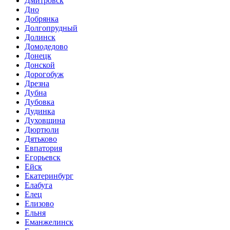
Дмитровск
Дно
Добрянка
Долгопрудный
Долинск
Домодедово
Донецк
Донской
Дорогобуж
Дрезна
Дубна
Дубовка
Дудинка
Духовщина
Дюртюли
Дятьково
Евпатория
Егорьевск
Ейск
Екатеринбург
Елабуга
Елец
Елизово
Ельня
Еманжелинск