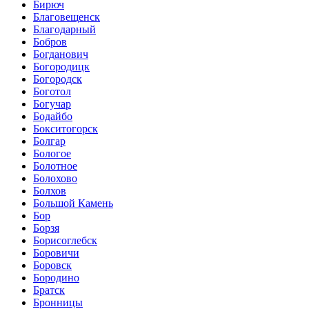
Бирюч
Благовещенск
Благодарный
Бобров
Богданович
Богородицк
Богородск
Боготол
Богучар
Бодайбо
Бокситогорск
Болгар
Бологое
Болотное
Болохово
Болхов
Большой Камень
Бор
Борзя
Борисоглебск
Боровичи
Боровск
Бородино
Братск
Бронницы