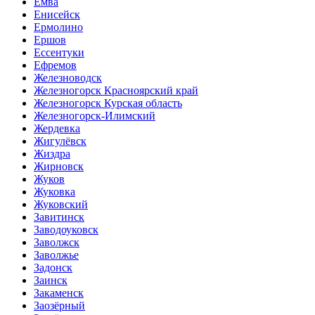
Емва
Енисейск
Ермолино
Ершов
Ессентуки
Ефремов
Железноводск
Железногорск Красноярский край
Железногорск Курская область
Железногорск-Илимский
Жердевка
Жигулёвск
Жиздра
Жирновск
Жуков
Жуковка
Жуковский
Завитинск
Заводоуковск
Заволжск
Заволжье
Задонск
Заинск
Закаменск
Заозёрный