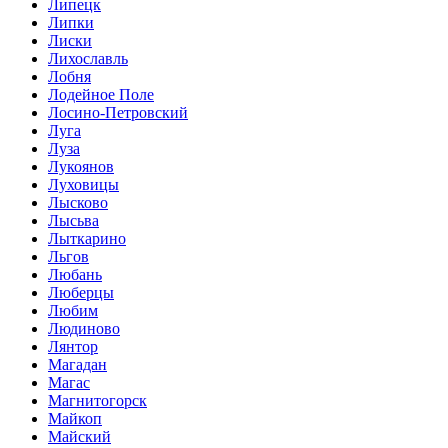
Липецк
Липки
Лиски
Лихославль
Лобня
Лодейное Поле
Лосино-Петровский
Луга
Луза
Лукоянов
Луховицы
Лысково
Лысьва
Лыткарино
Льгов
Любань
Люберцы
Любим
Людиново
Лянтор
Магадан
Магас
Магнитогорск
Майкоп
Майский