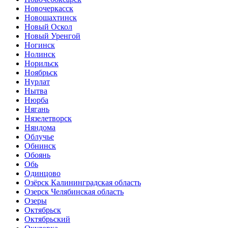
Новочеркасск
Новошахтинск
Новый Оскол
Новый Уренгой
Ногинск
Нолинск
Норильск
Ноябрьск
Нурлат
Нытва
Нюрба
Нягань
Нязелетворск
Няндома
Облучье
Обнинск
Обоянь
Обь
Одинцово
Озёрск Калининградская область
Озерск Челябинская область
Озеры
Октябрьск
Октябрьский