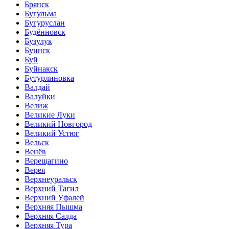
Брянск
Бугульма
Бугуруслан
Будённовск
Бузулук
Буинск
Буй
Буйнакск
Бутурлиновка
Валдай
Валуйки
Велиж
Великие Луки
Великий Новгород
Великий Устюг
Вельск
Венёв
Верещагино
Верея
Верхнеуральск
Верхний Тагил
Верхний Уфалей
Верхняя Пышма
Верхняя Салда
Верхняя Тура