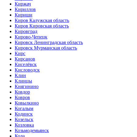
Киржач
Кириллов
Кириши
Киров Калужская область
Киров Кировская область
Кировград
Кирово-Чепецк
Кировск Ленинградская область
Кировск Мурманская область
Кирс
Кирсанов
Киселёвск
Кисловодск
Клин
Клинцы
Княгинино
Ковдор
Ковров
Ковылкино
Когалым
Кодинск
Козельск
Козловка
Козьмодемьянск
Кола