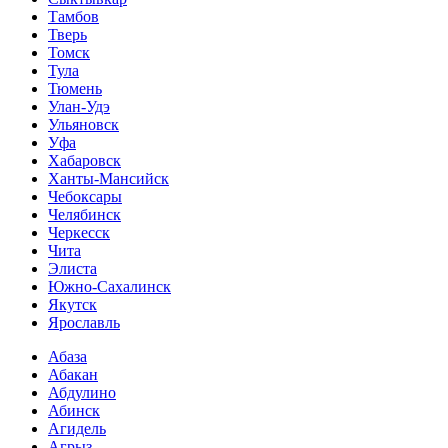
Тамбов
Тверь
Томск
Тула
Тюмень
Улан-Удэ
Ульяновск
Уфа
Хабаровск
Ханты-Мансийск
Чебоксары
Челябинск
Черкесск
Чита
Элиста
Южно-Сахалинск
Якутск
Ярославль
Абаза
Абакан
Абдулино
Абинск
Агидель
Агрыз