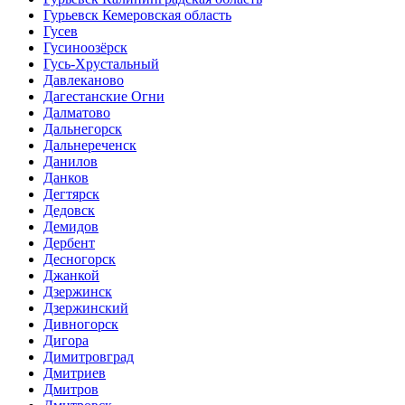
Гурьевск Кемеровская область
Гусев
Гусиноозёрск
Гусь-Хрустальный
Давлеканово
Дагестанские Огни
Далматово
Дальнегорск
Дальнереченск
Данилов
Данков
Дегтярск
Дедовск
Демидов
Дербент
Десногорск
Джанкой
Дзержинск
Дзержинский
Дивногорск
Дигора
Димитровград
Дмитриев
Дмитров