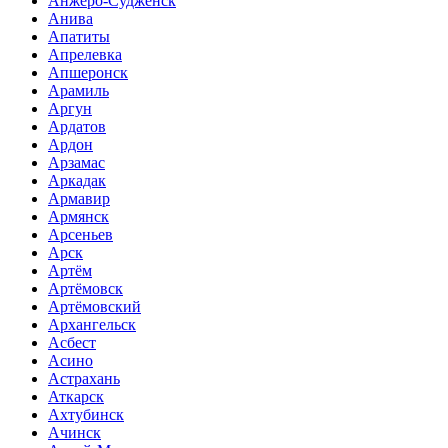
Анжеро-Судженск
Анива
Апатиты
Апрелевка
Апшеронск
Арамиль
Аргун
Ардатов
Ардон
Арзамас
Аркадак
Армавир
Армянск
Арсеньев
Арск
Артём
Артёмовск
Артёмовский
Архангельск
Асбест
Асино
Астрахань
Аткарск
Ахтубинск
Ачинск