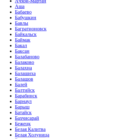
Ачхой-Мартан
Аша
Бабаево
Бабушкин
Бавлы
Багратионовск
Байкальск
Баймак
Бакал
Баксан
Балабаново
Балаково
Балахна
Балашиха
Балашов
Балей
Балтийск
Барабинск
Барнаул
Барыш
Батайск
Бахчисарай
Бежецк
Белая Калитва
Белая Холуница