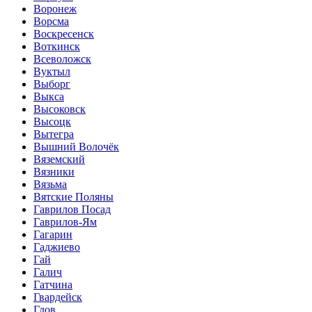
Воронеж
Ворсма
Воскресенск
Воткинск
Всеволожск
Вуктыл
Выборг
Выкса
Высоковск
Высоцк
Вытегра
Вышний Волочёк
Вяземский
Вязники
Вязьма
Вятские Поляны
Гаврилов Посад
Гаврилов-Ям
Гагарин
Гаджиево
Гай
Галич
Гатчина
Гвардейск
Гдов