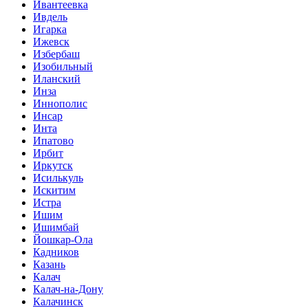
Ивантеевка
Ивдель
Игарка
Ижевск
Избербаш
Изобильный
Иланский
Инза
Иннополис
Инсар
Инта
Ипатово
Ирбит
Иркутск
Исилькуль
Искитим
Истра
Ишим
Ишимбай
Йошкар-Ола
Кадников
Казань
Калач
Калач-на-Дону
Калачинск