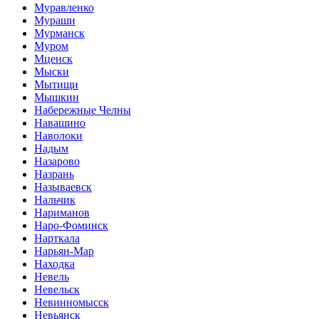
Муравленко
Мураши
Мурманск
Муром
Мценск
Мыски
Мытищи
Мышкин
Набережные Челны
Навашино
Наволоки
Надым
Назарово
Назрань
Называевск
Нальчик
Нариманов
Наро-Фоминск
Нарткала
Нарьян-Мар
Находка
Невель
Невельск
Невинномысск
Невьянск