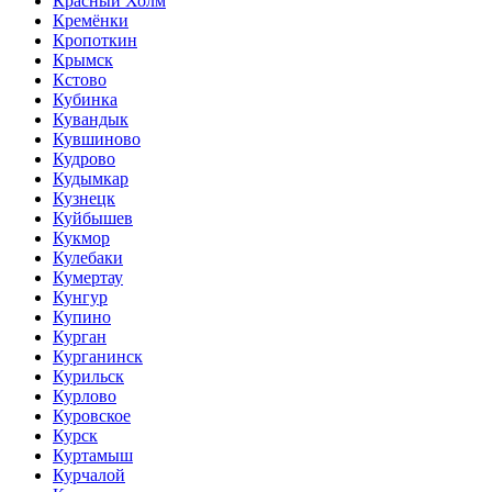
Красный Холм
Кремёнки
Кропоткин
Крымск
Кстово
Кубинка
Кувандык
Кувшиново
Кудрово
Кудымкар
Кузнецк
Куйбышев
Кукмор
Кулебаки
Кумертау
Кунгур
Купино
Курган
Курганинск
Курильск
Курлово
Куровское
Курск
Куртамыш
Курчалой