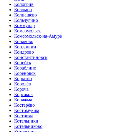
Кологрив
Коломна
Колпашево
Кольчугино
Коммунар
Комсомольск
Комсомольск-на-Амуре
Конаково
Кондопога
Кондрово
Константиновск
Копейск
Кораблино
Кореновск
Коркино
Королёв
Короча
Корсаков
Коряжма
Костерёво
Костомукша
Кострома
Котельники
Котельниково
Котельнич