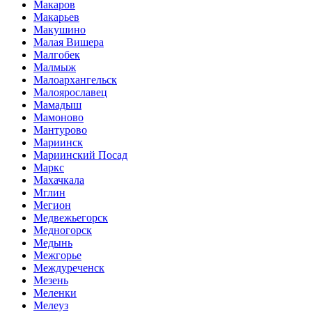
Макаров
Макарьев
Макушино
Малая Вишера
Малгобек
Малмыж
Малоархангельск
Малоярославец
Мамадыш
Мамоново
Мантурово
Мариинск
Мариинский Посад
Маркс
Махачкала
Мглин
Мегион
Медвежьегорск
Медногорск
Медынь
Межгорье
Междуреченск
Мезень
Меленки
Мелеуз