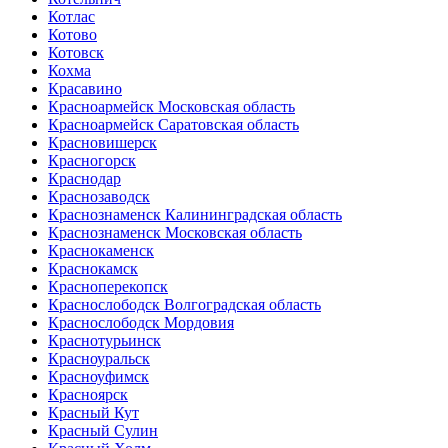
Котлас
Котово
Котовск
Кохма
Красавино
Красноармейск Московская область
Красноармейск Саратовская область
Красновишерск
Красногорск
Краснодар
Краснозаводск
Краснознаменск Калининградская область
Краснознаменск Московская область
Краснокаменск
Краснокамск
Красноперекопск
Краснослободск Волгоградская область
Краснослободск Мордовия
Краснотурьинск
Красноуральск
Красноуфимск
Красноярск
Красный Кут
Красный Сулин