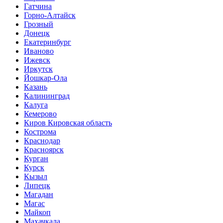
Гатчина
Горно-Алтайск
Грозный
Донецк
Екатеринбург
Иваново
Ижевск
Иркутск
Йошкар-Ола
Казань
Калининград
Калуга
Кемерово
Киров Кировская область
Кострома
Краснодар
Красноярск
Курган
Курск
Кызыл
Липецк
Магадан
Магас
Майкоп
Махачкала