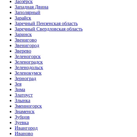
Заозёрск
Западная Двина
Заполярный
Зарайск
Заречный Пензенская область
Заречный Свердловская область
Заринск
Звенигово
Звенигород
Зверево
Зеленогорск
Зеленоградск
Зеленодольск
Зеленокумск
Зерноград
Зея
Зима
Златоуст
Злынка
Змеиногорск
Знаменск
Зубцов
Зуевка
Ивангород
Иваново