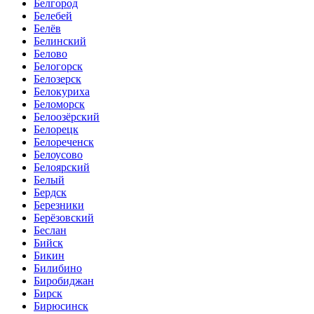
Белгород
Белебей
Белёв
Белинский
Белово
Белогорск
Белозерск
Белокуриха
Беломорск
Белоозёрский
Белорецк
Белореченск
Белоусово
Белоярский
Белый
Бердск
Березники
Берёзовский
Беслан
Бийск
Бикин
Билибино
Биробиджан
Бирск
Бирюсинск