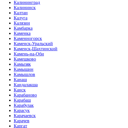
Калининград
Калининск
Калтан
Калуга
Калязин
Камбарка
Каменка
Каменногорск
Каменск-Уральский
Каменск-Шахтинский
Камень-на-Оби
Камешково
Камызяк
Камышин
Камышлов
Канаш
Кандалакша
Канск
Карабаново
Карабаш
Карабулак
Карасук
Карачаевск
Карачев
Каргат