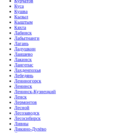
Курчатов
Куса
Кушва
Кызыл
Кыштым
Кяхта
Лабинск
Лабытнанги
Лагань
Ладушкин
Лаишево
Лакинск
Лангепас
Лахденпохья
Лебедянь
Лениногорск
Ленинск
Ленинск-Кузнецкий
Ленск
Лермонтов
Лесной
Лесозаводск
Лесосибирск
Ливны
Ликино-Дулёво