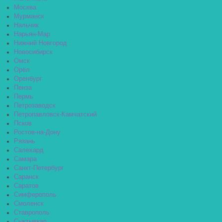
Москва
Мурманск
Нальчик
Нарьян-Мар
Нижний Новгород
Новосибирск
Омск
Орёл
Оренбург
Пенза
Пермь
Петрозаводск
Петропавловск-Камчатский
Псков
Ростов-на-Дону
Рязань
Салехард
Самара
Санкт-Петербург
Саранск
Саратов
Симферополь
Смоленск
Ставрополь
Сыктывкар