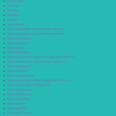
Котельнич
Котлас
Котово
Котовск
Кохма
Красавино
Красноармейск Московская область
Красноармейск Саратовская область
Красновишерск
Красногорск
Краснодар
Краснозаводск
Краснознаменск Калининградская область
Краснознаменск Московская область
Краснокаменск
Краснокамск
Красноперекопск
Краснослободск Волгоградская область
Краснослободск Мордовия
Краснотурьинск
Красноуральск
Красноуфимск
Красноярск
Красный Кут
Красный Сулин