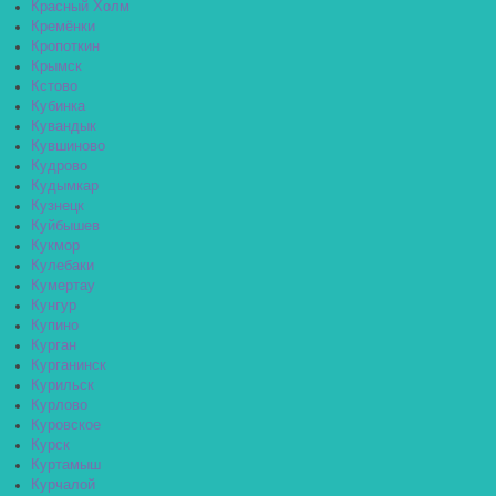
Красный Холм
Кремёнки
Кропоткин
Крымск
Кстово
Кубинка
Кувандык
Кувшиново
Кудрово
Кудымкар
Кузнецк
Куйбышев
Кукмор
Кулебаки
Кумертау
Кунгур
Купино
Курган
Курганинск
Курильск
Курлово
Куровское
Курск
Куртамыш
Курчалой