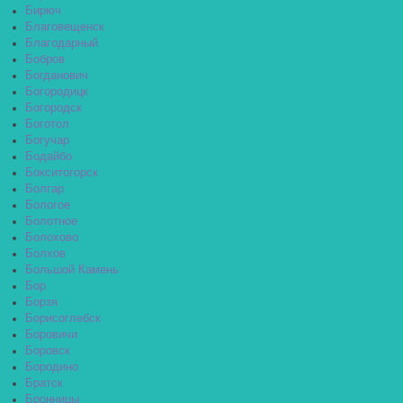
Бирюч
Благовещенск
Благодарный
Бобров
Богданович
Богородицк
Богородск
Боготол
Богучар
Бодайбо
Бокситогорск
Болгар
Бологое
Болотное
Болохово
Болхов
Большой Камень
Бор
Борзя
Борисоглебск
Боровичи
Боровск
Бородино
Братск
Бронницы