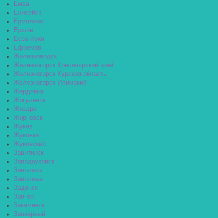
Емва
Енисейск
Ермолино
Ершов
Ессентуки
Ефремов
Железноводск
Железногорск Красноярский край
Железногорск Курская область
Железногорск-Илимский
Жердевка
Жигулёвск
Жиздра
Жирновск
Жуков
Жуковка
Жуковский
Завитинск
Заводоуковск
Заволжск
Заволжье
Задонск
Заинск
Закаменск
Заозёрный