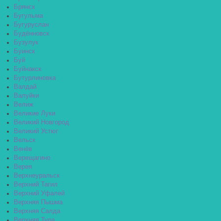
Брянск
Бугульма
Бугуруслан
Будённовск
Бузулук
Буинск
Буй
Буйнакск
Бутурлиновка
Валдай
Валуйки
Велиж
Великие Луки
Великий Новгород
Великий Устюг
Вельск
Венёв
Верещагино
Верея
Верхнеуральск
Верхний Тагил
Верхний Уфалей
Верхняя Пышма
Верхняя Салда
Верхняя Тура