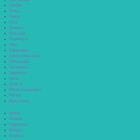
Тамбов
Тверь
Томск
Тула
Тюмень
Улан-Удэ
Ульяновск
Уфа
Хабаровск
Ханты-Мансийск
Чебоксары
Челябинск
Черкесск
Чита
Элиста
Южно-Сахалинск
Якутск
Ярославль
Абаза
Абакан
Абдулино
Абинск
Агидель