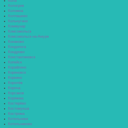
Кола
Кологрив
Коломна
Колпашево
Кольчугино
Коммунар
Комсомольск
Комсомольск-на-Амуре
Конаково
Кондопога
Кондрово
Константиновск
Копейск
Кораблино
Кореновск
Коркино
Королёв
Короча
Корсаков
Коряжма
Костерёво
Костомукша
Кострома
Котельники
Котельниково