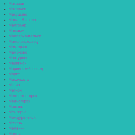
Макаров
Макарьев
Макушино
Малая Вишера
Малгобек
Малмыж
Малоархангельск
Малоярославец
Мамадыш
Мамоново
Мантурово
Мариинск
Мариинский Посад
Маркс
Махачкала
Мглин
Мегион
Медвежьегорск
Медногорск
Медынь
Межгорье
Междуреченск
Мезень
Меленки
Мелеуз