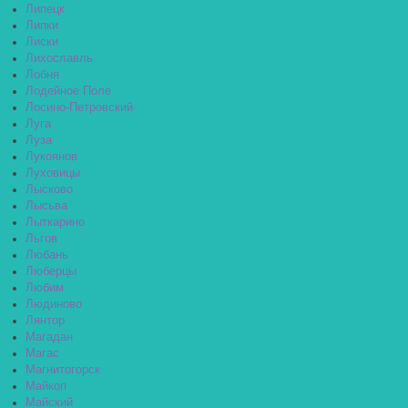
Липецк
Липки
Лиски
Лихославль
Лобня
Лодейное Поле
Лосино-Петровский
Луга
Луза
Лукоянов
Луховицы
Лысково
Лысьва
Лыткарино
Льгов
Любань
Люберцы
Любим
Людиново
Лянтор
Магадан
Магас
Магнитогорск
Майкоп
Майский