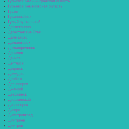
Гурьевск Калининградская область
Гурьевск Кемеровская область
Гусев
Гусиноозёрск
Гусь-Хрустальный
Давлеканово
Дагестанские Огни
Далматово
Дальнегорск
Дальнереченск
Данилов
Данков
Дегтярск
Дедовск
Демидов
Дербент
Десногорск
Джанкой
Дзержинск
Дзержинский
Дивногорск
Дигора
Димитровград
Дмитриев
Дмитров