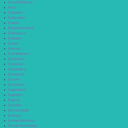
Ачхой-Мартан
Аша
Бабаево
Бабушкин
Бавлы
Багратионовск
Байкальск
Баймак
Бакал
Баксан
Балабаново
Балаково
Балахна
Балашиха
Балашов
Балей
Балтийск
Барабинск
Барнаул
Барыш
Батайск
Бахчисарай
Бежецк
Белая Калитва
Белая Холуница