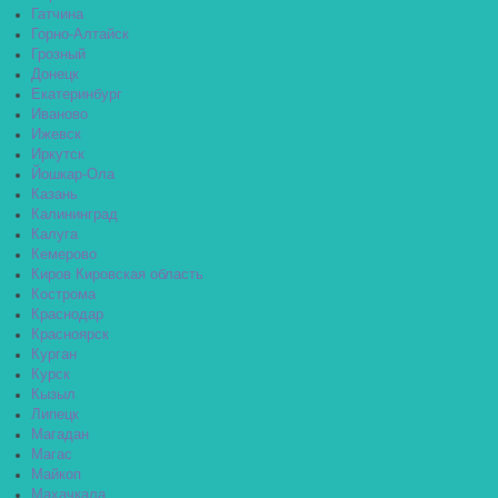
Гатчина
Горно-Алтайск
Грозный
Донецк
Екатеринбург
Иваново
Ижевск
Иркутск
Йошкар-Ола
Казань
Калининград
Калуга
Кемерово
Киров Кировская область
Кострома
Краснодар
Красноярск
Курган
Курск
Кызыл
Липецк
Магадан
Магас
Майкоп
Махачкала