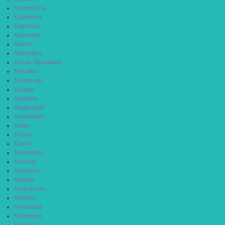
Каргополь
Карпинск
Карталы
Касимов
Касли
Каспийск
Катав-Ивановск
Катайск
Качканар
Кашин
Кашира
Кедровый
Кемерово
Кемь
Керчь
Кизел
Кизилюрт
Кизляр
Кимовск
Кимры
Кингисепп
Кинель
Кинешма
Киреевск