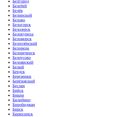
Белгород
Белебей
Белёв
Белинский
Белово
Белогорск
Белозерск
Белокуриха
Беломорск
Белоозёрский
Белорецк
Белореченск
Белоусово
Белоярский
Белый
Бердск
Березники
Берёзовский
Беслан
Бийск
Бикин
Билибино
Биробиджан
Бирск
Бирюсинск