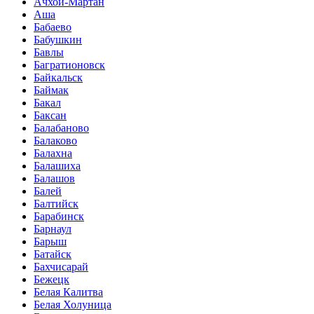
Ачхой-Мартан
Аша
Бабаево
Бабушкин
Бавлы
Багратионовск
Байкальск
Баймак
Бакал
Баксан
Балабаново
Балаково
Балахна
Балашиха
Балашов
Балей
Балтийск
Барабинск
Барнаул
Барыш
Батайск
Бахчисарай
Бежецк
Белая Калитва
Белая Холуница