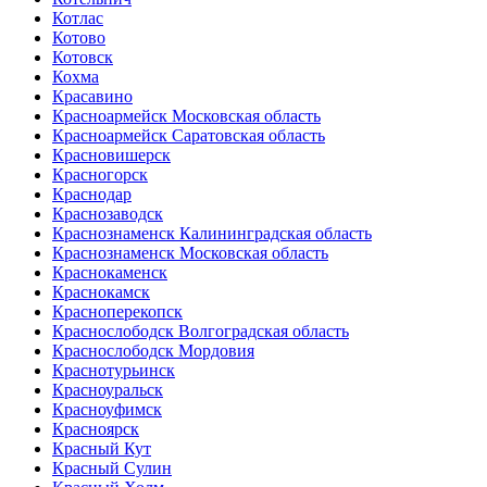
Котлас
Котово
Котовск
Кохма
Красавино
Красноармейск Московская область
Красноармейск Саратовская область
Красновишерск
Красногорск
Краснодар
Краснозаводск
Краснознаменск Калининградская область
Краснознаменск Московская область
Краснокаменск
Краснокамск
Красноперекопск
Краснослободск Волгоградская область
Краснослободск Мордовия
Краснотурьинск
Красноуральск
Красноуфимск
Красноярск
Красный Кут
Красный Сулин