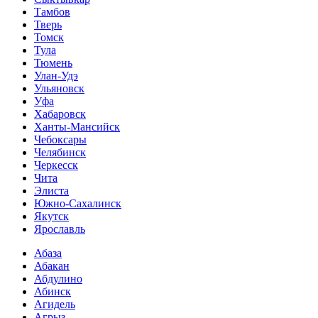
Тамбов
Тверь
Томск
Тула
Тюмень
Улан-Удэ
Ульяновск
Уфа
Хабаровск
Ханты-Мансийск
Чебоксары
Челябинск
Черкесск
Чита
Элиста
Южно-Сахалинск
Якутск
Ярославль
Абаза
Абакан
Абдулино
Абинск
Агидель
Агрыз