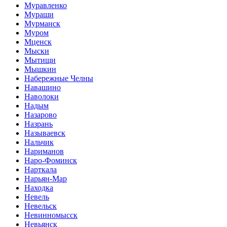
Муравленко
Мураши
Мурманск
Муром
Мценск
Мыски
Мытищи
Мышкин
Набережные Челны
Навашино
Наволоки
Надым
Назарово
Назрань
Называевск
Нальчик
Нариманов
Наро-Фоминск
Нарткала
Нарьян-Мар
Находка
Невель
Невельск
Невинномысск
Невьянск