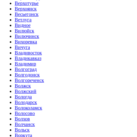
Верхотурье
Верхоянск
Весьегонск
Ветлуга
Видное
Вилюйск
Вилючинск
Вихоревка
Вичуга
Владивосток
Владикавказ
Владимир
Волгоград
Волгодонск
Волгореченск
Волжск
Волжский
Вологда
Володарск
Волоколамск
Волосово
Волхов
Волчанск
Вольск
Воркута