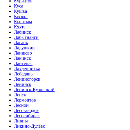
Курчатов
Куса
Кушва
Кызыл
Кыштым
Кяхта
Лабинск
Лабытнанги
Лагань
Ладушкин
Лаишево
Лакинск
Лангепас
Лахденпохья
Лебедянь
Лениногорск
Ленинск
Ленинск-Кузнецкий
Ленск
Лермонтов
Лесной
Лесозаводск
Лесосибирск
Ливны
Ликино-Дулёво