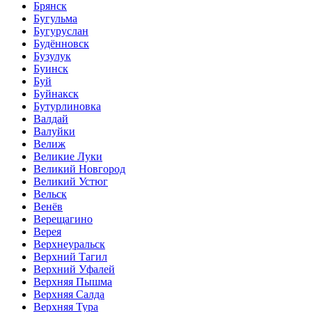
Брянск
Бугульма
Бугуруслан
Будённовск
Бузулук
Буинск
Буй
Буйнакск
Бутурлиновка
Валдай
Валуйки
Велиж
Великие Луки
Великий Новгород
Великий Устюг
Вельск
Венёв
Верещагино
Верея
Верхнеуральск
Верхний Тагил
Верхний Уфалей
Верхняя Пышма
Верхняя Салда
Верхняя Тура