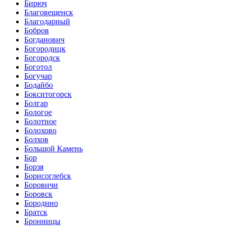
Бирюч
Благовещенск
Благодарный
Бобров
Богданович
Богородицк
Богородск
Боготол
Богучар
Бодайбо
Бокситогорск
Болгар
Бологое
Болотное
Болохово
Болхов
Большой Камень
Бор
Борзя
Борисоглебск
Боровичи
Боровск
Бородино
Братск
Бронницы