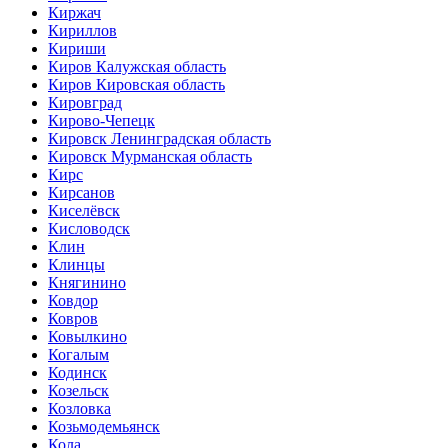
Киржач
Кириллов
Кириши
Киров Калужская область
Киров Кировская область
Кировград
Кирово-Чепецк
Кировск Ленинградская область
Кировск Мурманская область
Кирс
Кирсанов
Киселёвск
Кисловодск
Клин
Клинцы
Княгинино
Ковдор
Ковров
Ковылкино
Когалым
Кодинск
Козельск
Козловка
Козьмодемьянск
Кола