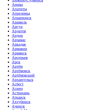
Анжеро-Судженск
Анива
Апатиты
Апрелевка
Апшеронск
Арамиль
Аргун
Ардатов
Ардон
Арзамас
Аркадак
Армавир
Армянск
Арсеньев
Арск
Артём
Артёмовск
Артёмовский
Архангельск
Асбест
Асино
Астрахань
Аткарск
Ахтубинск
Ачинск