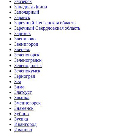
Заозёрск
Западная Двина
Заполярный
Зарайск
Заречный Пензенская область
Заречный Свердловская область
Заринск
Звенигово
Звенигород
Зверево
Зеленогорск
Зеленоградск
Зеленодольск
Зеленокумск
Зерноград
Зея
Зима
Златоуст
Злынка
Змеиногорск
Знаменск
Зубцов
Зуевка
Ивангород
Иваново