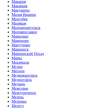
Макаров
Макарьев
Макушино
Малая Вишера
Малгобек
Малмыж
Малоархангельск
Малоярославец
Мамадыш
Мамоново
Мантурово
Мариинск
Мариинский Посад
Маркс
Махачкала
Мглин
Мегион
Медвежьегорск
Медногорск
Медынь
Межгорье
Междуреченск
Мезень
Меленки
Мелеуз