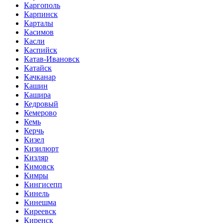
Каргополь
Карпинск
Карталы
Касимов
Касли
Каспийск
Катав-Ивановск
Катайск
Качканар
Кашин
Кашира
Кедровый
Кемерово
Кемь
Керчь
Кизел
Кизилюрт
Кизляр
Кимовск
Кимры
Кингисепп
Кинель
Кинешма
Киреевск
Киренск