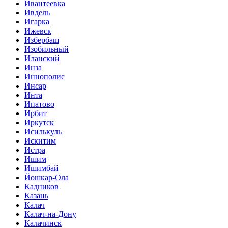
Ивантеевка
Ивдель
Игарка
Ижевск
Избербаш
Изобильный
Иланский
Инза
Иннополис
Инсар
Инта
Ипатово
Ирбит
Иркутск
Исилькуль
Искитим
Истра
Ишим
Ишимбай
Йошкар-Ола
Кадников
Казань
Калач
Калач-на-Дону
Калачинск