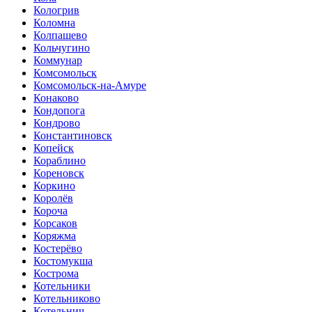
Кологрив
Коломна
Колпашево
Кольчугино
Коммунар
Комсомольск
Комсомольск-на-Амуре
Конаково
Кондопога
Кондрово
Константиновск
Копейск
Кораблино
Кореновск
Коркино
Королёв
Короча
Корсаков
Коряжма
Костерёво
Костомукша
Кострома
Котельники
Котельниково
Котельнич