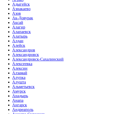
Адыгейск
Азнакаево
Азов
Ак-Довурак
Аксай
Алагир
Алапаевск
Алатырь
Алдан
Алейск
Александров
Александровск
Александровск-Сахалинский
Алексеевка
Алексин
Алзамай
Алупка
Алушта
Альметьевск
Амурск
Анадырь
Анапа
Ангарск
Андреаполь