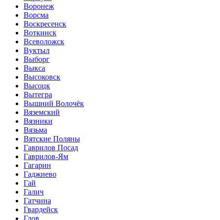
Воронеж
Ворсма
Воскресенск
Воткинск
Всеволожск
Вуктыл
Выборг
Выкса
Высоковск
Высоцк
Вытегра
Вышний Волочёк
Вяземский
Вязники
Вязьма
Вятские Поляны
Гаврилов Посад
Гаврилов-Ям
Гагарин
Гаджиево
Гай
Галич
Гатчина
Гвардейск
Гдов