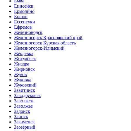
Емва
Енисейск
Ермолино
Ершов
Ессентуки
Ефремов
Железноводск
Железногорск Красноярский край
Железногорск Курская область
Железногорск-Илимский
Жердевка
Жигулёвск
Жиздра
Жирновск
Жуков
Жуковка
Жуковский
Завитинск
Заводоуковск
Заволжск
Заволжье
Задонск
Заинск
Закаменск
Заозёрный