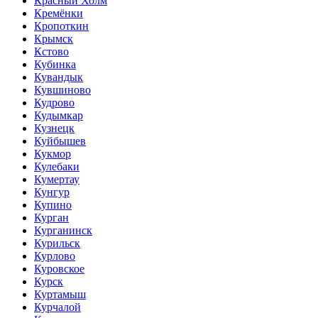
Красный Холм
Кремёнки
Кропоткин
Крымск
Кстово
Кубинка
Кувандык
Кувшиново
Кудрово
Кудымкар
Кузнецк
Куйбышев
Кукмор
Кулебаки
Кумертау
Кунгур
Купино
Курган
Курганинск
Курильск
Курлово
Куровское
Курск
Куртамыш
Курчалой