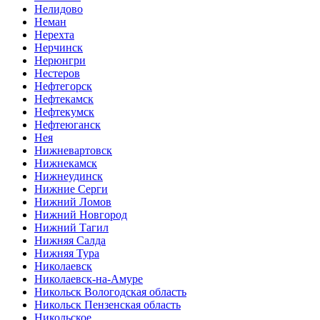
Нелидово
Неман
Нерехта
Нерчинск
Нерюнгри
Нестеров
Нефтегорск
Нефтекамск
Нефтекумск
Нефтеюганск
Нея
Нижневартовск
Нижнекамск
Нижнеудинск
Нижние Серги
Нижний Ломов
Нижний Новгород
Нижний Тагил
Нижняя Салда
Нижняя Тура
Николаевск
Николаевск-на-Амуре
Никольск Вологодская область
Никольск Пензенская область
Никольское