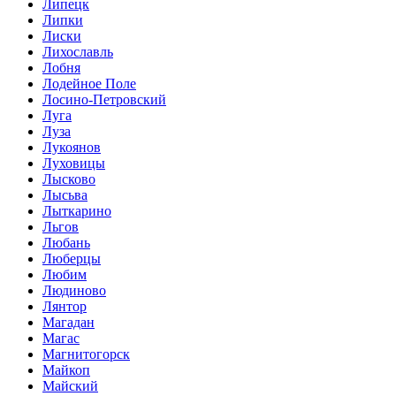
Липецк
Липки
Лиски
Лихославль
Лобня
Лодейное Поле
Лосино-Петровский
Луга
Луза
Лукоянов
Луховицы
Лысково
Лысьва
Лыткарино
Льгов
Любань
Люберцы
Любим
Людиново
Лянтор
Магадан
Магас
Магнитогорск
Майкоп
Майский