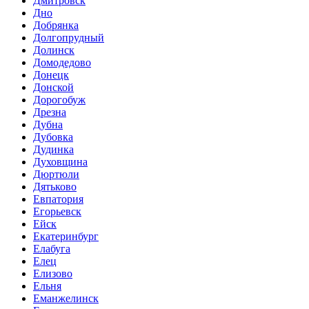
Дмитровск
Дно
Добрянка
Долгопрудный
Долинск
Домодедово
Донецк
Донской
Дорогобуж
Дрезна
Дубна
Дубовка
Дудинка
Духовщина
Дюртюли
Дятьково
Евпатория
Егорьевск
Ейск
Екатеринбург
Елабуга
Елец
Елизово
Ельня
Еманжелинск