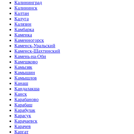
Калининград
Калининск
Калтан
Калуга
Калязин
Камбарка
Каменка
Каменногорск
Каменск-Уральский
Каменск-Шахтинский
Камень-на-Оби
Камешково
Камызяк
Камышин
Камышлов
Канаш
Кандалакша
Канск
Карабаново
Карабаш
Карабулак
Карасук
Карачаевск
Карачев
Каргат