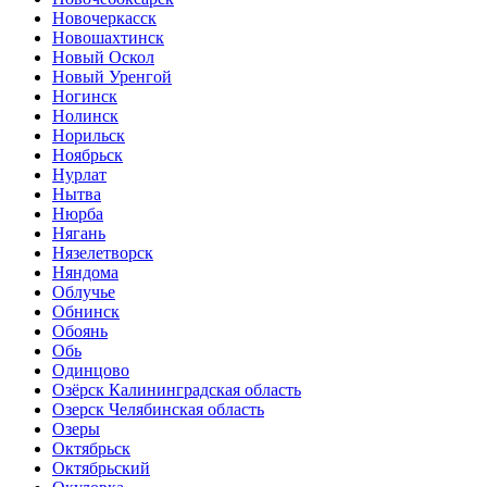
Новочеркасск
Новошахтинск
Новый Оскол
Новый Уренгой
Ногинск
Нолинск
Норильск
Ноябрьск
Нурлат
Нытва
Нюрба
Нягань
Нязелетворск
Няндома
Облучье
Обнинск
Обоянь
Обь
Одинцово
Озёрск Калининградская область
Озерск Челябинская область
Озеры
Октябрьск
Октябрьский