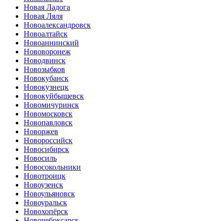
Новая Ладога
Новая Ляля
Новоалександровск
Новоалтайск
Новоаннинский
Нововоронеж
Новодвинск
Новозыбков
Новокубанск
Новокузнецк
Новокуйбышевск
Новомичуринск
Новомосковск
Новопавловск
Новоржев
Новороссийск
Новосибирск
Новосиль
Новосокольники
Новотроицк
Новоузенск
Новоульяновск
Новоуральск
Новохопёрск
Новочебоксарск