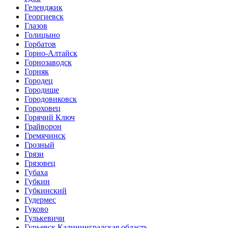
Геленджик
Георгиевск
Глазов
Голицыно
Горбатов
Горно-Алтайск
Горнозаводск
Горняк
Городец
Городище
Городовиковск
Гороховец
Горячий Ключ
Грайворон
Гремячинск
Грозный
Грязи
Грязовец
Губаха
Губкин
Губкинский
Гудермес
Гуково
Гулькевичи
Гурьевск Калининградская область