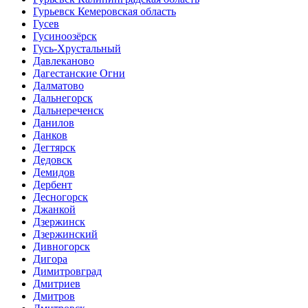
Гурьевск Кемеровская область
Гусев
Гусиноозёрск
Гусь-Хрустальный
Давлеканово
Дагестанские Огни
Далматово
Дальнегорск
Дальнереченск
Данилов
Данков
Дегтярск
Дедовск
Демидов
Дербент
Десногорск
Джанкой
Дзержинск
Дзержинский
Дивногорск
Дигора
Димитровград
Дмитриев
Дмитров