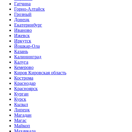
Гатчина
Горно-Алтайск
Грозный
Донецк
Екатеринбург
Иваново
Ижевск
Иркутск
Йошкар-Ола
Казань
Калининград
Калуга
Кемерово
Киров Кировская область
Кострома
Краснодар
Красноярск
Курган
Курск
Кызыл
Липецк
Магадан
Магас
Майкоп
Махачкала