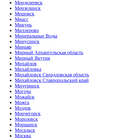
Менделеевск
Мензелинск
Мещовск
Миасс
Микунь
Миллерово
Минеральные Воды
Минусинск
Миньяр
Мирный Архангельская область
Мирный Якутия
Михайлов
Михайловка
Михайловск Свердловская область
Михайловск Ставропольский край
Мичуринск
Могоча
Можайск
Можга
Моздок
Мончегорск
Морозовск
Моршанск
Мосальск
Москва