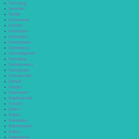
Белгород
Белебей
Белёв
Белинский
Белово
Белогорск
Белозерск
Белокуриха
Беломорск
Белоозёрский
Белорецк
Белореченск
Белоусово
Белоярский
Белый
Бердск
Березники
Берёзовский
Беслан
Бийск
Бикин
Билибино
Биробиджан
Бирск
Бирюсинск