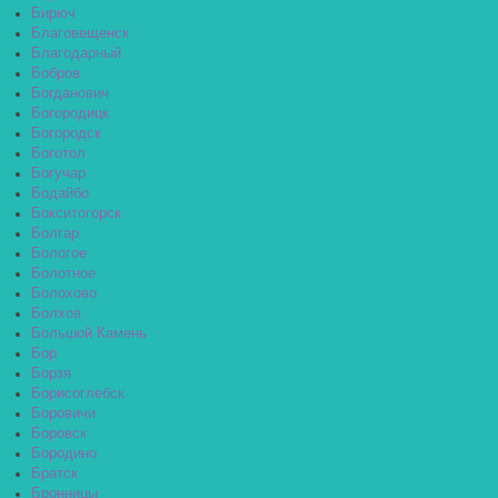
Бирюч
Благовещенск
Благодарный
Бобров
Богданович
Богородицк
Богородск
Боготол
Богучар
Бодайбо
Бокситогорск
Болгар
Бологое
Болотное
Болохово
Болхов
Большой Камень
Бор
Борзя
Борисоглебск
Боровичи
Боровск
Бородино
Братск
Бронницы