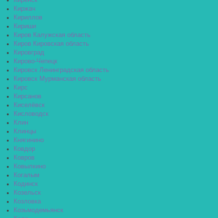
Киренск
Киржач
Кириллов
Кириши
Киров Калужская область
Киров Кировская область
Кировград
Кирово-Чепецк
Кировск Ленинградская область
Кировск Мурманская область
Кирс
Кирсанов
Киселёвск
Кисловодск
Клин
Клинцы
Княгинино
Ковдор
Ковров
Ковылкино
Когалым
Кодинск
Козельск
Козловка
Козьмодемьянск