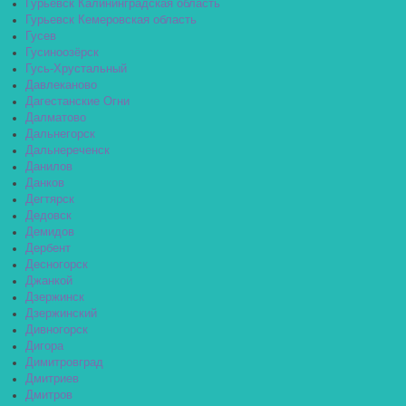
Гурьевск Калининградская область
Гурьевск Кемеровская область
Гусев
Гусиноозёрск
Гусь-Хрустальный
Давлеканово
Дагестанские Огни
Далматово
Дальнегорск
Дальнереченск
Данилов
Данков
Дегтярск
Дедовск
Демидов
Дербент
Десногорск
Джанкой
Дзержинск
Дзержинский
Дивногорск
Дигора
Димитровград
Дмитриев
Дмитров