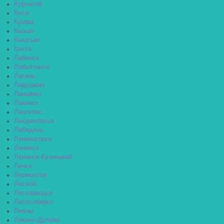
Курчатов
Куса
Кушва
Кызыл
Кыштым
Кяхта
Лабинск
Лабытнанги
Лагань
Ладушкин
Лаишево
Лакинск
Лангепас
Лахденпохья
Лебедянь
Лениногорск
Ленинск
Ленинск-Кузнецкий
Ленск
Лермонтов
Лесной
Лесозаводск
Лесосибирск
Ливны
Ликино-Дулёво