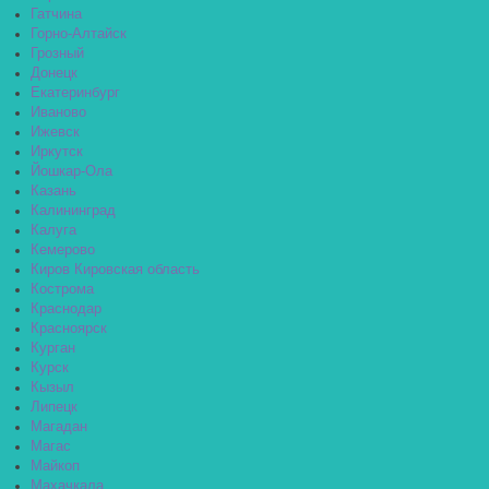
Гатчина
Горно-Алтайск
Грозный
Донецк
Екатеринбург
Иваново
Ижевск
Иркутск
Йошкар-Ола
Казань
Калининград
Калуга
Кемерово
Киров Кировская область
Кострома
Краснодар
Красноярск
Курган
Курск
Кызыл
Липецк
Магадан
Магас
Майкоп
Махачкала