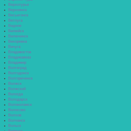
Верхотурье
Верхоянск
Весьегонск
Ветлуга
Видное
Вилюйск
Вилючинск
Вихоревка
Вичуга
Владивосток
Владикавказ
Владимир
Волгоград
Волгодонск
Волгореченск
Волжск
Волжский
Вологда
Володарск
Волоколамск
Волосово
Волхов
Волчанск
Вольск