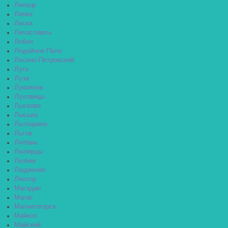
Липецк
Липки
Лиски
Лихославль
Лобня
Лодейное Поле
Лосино-Петровский
Луга
Луза
Лукоянов
Луховицы
Лысково
Лысьва
Лыткарино
Льгов
Любань
Люберцы
Любим
Людиново
Лянтор
Магадан
Магас
Магнитогорск
Майкоп
Майский