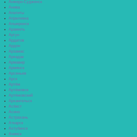
Анжеро-Судженск
Анива
Апатиты
Апрелевка
Апшеронск
Арамиль
Аргун
Ардатов
Ардон
Арзамас
Аркадак
Армавир
Армянск
Арсеньев
Арск
Артём
Артёмовск
Артёмовский
Архангельск
Асбест
Асино
Астрахань
Аткарск
Ахтубинск
Ачинск