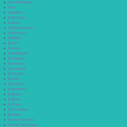
Ачхой-Мартан
Аша
Бабаево
Бабушкин
Бавлы
Багратионовск
Байкальск
Баймак
Бакал
Баксан
Балабаново
Балаково
Балахна
Балашиха
Балашов
Балей
Балтийск
Барабинск
Барнаул
Барыш
Батайск
Бахчисарай
Бежецк
Белая Калитва
Белая Холуница