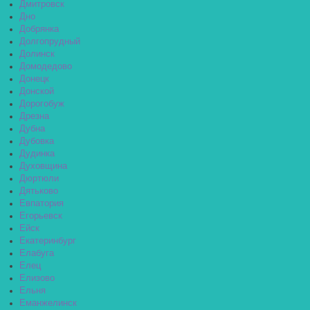
Дмитровск
Дно
Добрянка
Долгопрудный
Долинск
Домодедово
Донецк
Донской
Дорогобуж
Дрезна
Дубна
Дубовка
Дудинка
Духовщина
Дюртюли
Дятьково
Евпатория
Егорьевск
Ейск
Екатеринбург
Елабуга
Елец
Елизово
Ельня
Еманжелинск