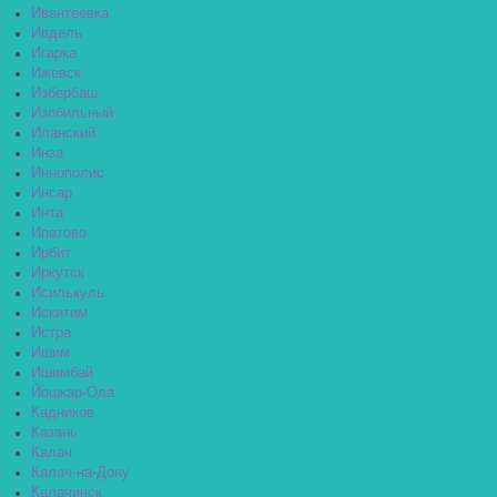
Ивантеевка
Ивдель
Игарка
Ижевск
Избербаш
Изобильный
Иланский
Инза
Иннополис
Инсар
Инта
Ипатово
Ирбит
Иркутск
Исилькуль
Искитим
Истра
Ишим
Ишимбай
Йошкар-Ола
Кадников
Казань
Калач
Калач-на-Дону
Калачинск