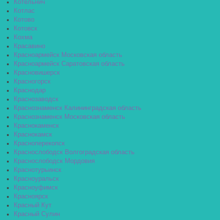
Котельнич
Котлас
Котово
Котовск
Кохма
Красавино
Красноармейск Московская область
Красноармейск Саратовская область
Красновишерск
Красногорск
Краснодар
Краснозаводск
Краснознаменск Калининградская область
Краснознаменск Московская область
Краснокаменск
Краснокамск
Красноперекопск
Краснослободск Волгоградская область
Краснослободск Мордовия
Краснотурьинск
Красноуральск
Красноуфимск
Красноярск
Красный Кут
Красный Сулин