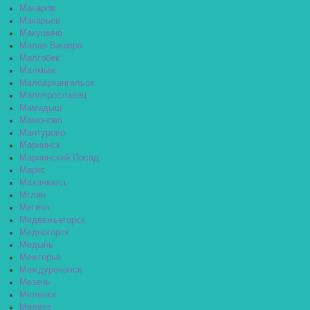
Макаров
Макарьев
Макушино
Малая Вишера
Малгобек
Малмыж
Малоархангельск
Малоярославец
Мамадыш
Мамоново
Мантурово
Мариинск
Мариинский Посад
Маркс
Махачкала
Мглин
Мегион
Медвежьегорск
Медногорск
Медынь
Межгорье
Междуреченск
Мезень
Меленки
Мелеуз