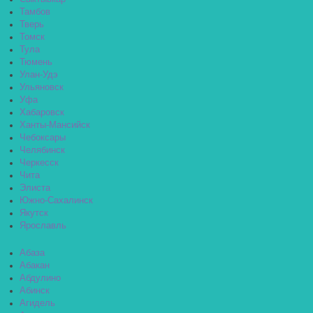
Тамбов
Тверь
Томск
Тула
Тюмень
Улан-Удэ
Ульяновск
Уфа
Хабаровск
Ханты-Мансийск
Чебоксары
Челябинск
Черкесск
Чита
Элиста
Южно-Сахалинск
Якутск
Ярославль
Абаза
Абакан
Абдулино
Абинск
Агидель