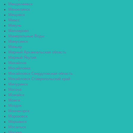
Менделеевск
Мензелинск
Мещовск
Миасс
Микунь
Миллерово
Минеральные Воды
Минусинск
Миньяр
Мирный Архангельская область
Мирный Якутия
Михайлов
Михайловка
Михайловск Свердловская область
Михайловск Ставропольский край
Мичуринск
Могоча
Можайск
Можга
Моздок
Мончегорск
Морозовск
Моршанск
Мосальск
Москва