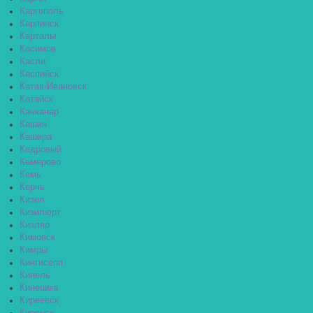
Каргополь
Карпинск
Карталы
Касимов
Касли
Каспийск
Катав-Ивановск
Катайск
Качканар
Кашин
Кашира
Кедровый
Кемерово
Кемь
Керчь
Кизел
Кизилюрт
Кизляр
Кимовск
Кимры
Кингисепп
Кинель
Кинешма
Киреевск