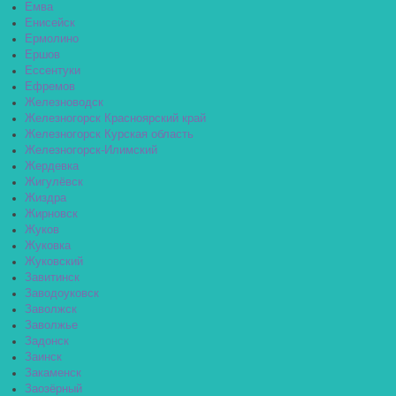
Емва
Енисейск
Ермолино
Ершов
Ессентуки
Ефремов
Железноводск
Железногорск Красноярский край
Железногорск Курская область
Железногорск-Илимский
Жердевка
Жигулёвск
Жиздра
Жирновск
Жуков
Жуковка
Жуковский
Завитинск
Заводоуковск
Заволжск
Заволжье
Задонск
Заинск
Закаменск
Заозёрный