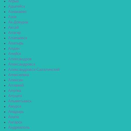
Агрыз
Адыгейск
Азнакаево
Азов
Ак-Довурак
Аксай
Алагир
Алапаевск
Алатырь
Алдан
Алейск
Александров
Александровск
Александровск-Сахалинский
Алексеевка
Алексин
Алзамай
Алупка
Алушта
Альметьевск
Амурск
Анадырь
Анапа
Ангарск
Андреаполь