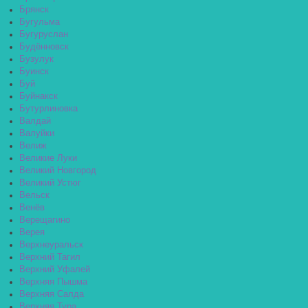
Брянск
Бугульма
Бугуруслан
Будённовск
Бузулук
Буинск
Буй
Буйнакск
Бутурлиновка
Валдай
Валуйки
Велиж
Великие Луки
Великий Новгород
Великий Устюг
Вельск
Венёв
Верещагино
Верея
Верхнеуральск
Верхний Тагил
Верхний Уфалей
Верхняя Пышма
Верхняя Салда
Верхняя Тура