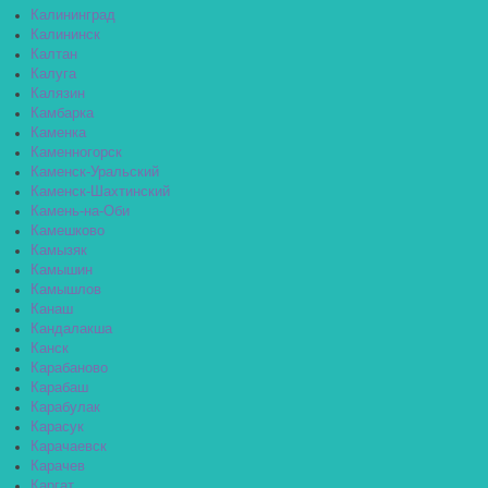
Калининград
Калининск
Калтан
Калуга
Калязин
Камбарка
Каменка
Каменногорск
Каменск-Уральский
Каменск-Шахтинский
Камень-на-Оби
Камешково
Камызяк
Камышин
Камышлов
Канаш
Кандалакша
Канск
Карабаново
Карабаш
Карабулак
Карасук
Карачаевск
Карачев
Каргат