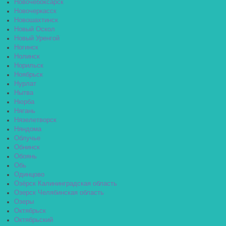
Новочебоксарск
Новочеркасск
Новошахтинск
Новый Оскол
Новый Уренгой
Ногинск
Нолинск
Норильск
Ноябрьск
Нурлат
Нытва
Нюрба
Нягань
Нязелетворск
Няндома
Облучье
Обнинск
Обоянь
Обь
Одинцово
Озёрск Калининградская область
Озерск Челябинская область
Озеры
Октябрьск
Октябрьский