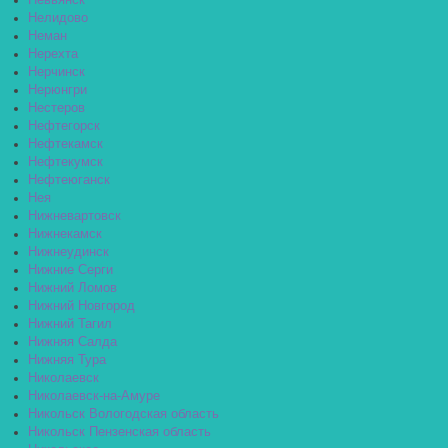
Невьянск
Нелидово
Неман
Нерехта
Нерчинск
Нерюнгри
Нестеров
Нефтегорск
Нефтекамск
Нефтекумск
Нефтеюганск
Нея
Нижневартовск
Нижнекамск
Нижнеудинск
Нижние Серги
Нижний Ломов
Нижний Новгород
Нижний Тагил
Нижняя Салда
Нижняя Тура
Николаевск
Николаевск-на-Амуре
Никольск Вологодская область
Никольск Пензенская область