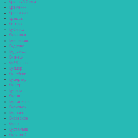
Красный Холм
Кремёнки
Кропоткин
Крымск
Кстово
Кубинка
Кувандык
Кувшиново
Кудрово
Кудымкар
Кузнецк
Куйбышев
Кукмор
Кулебаки
Кумертау
Кунгур
Купино
Курган
Курганинск
Курильск
Курлово
Куровское
Курск
Куртамыш
Курчалой