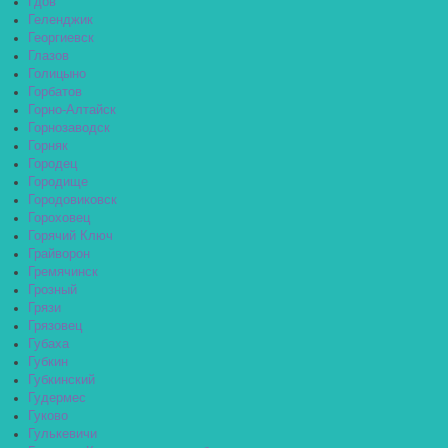
Гдов
Геленджик
Георгиевск
Глазов
Голицыно
Горбатов
Горно-Алтайск
Горнозаводск
Горняк
Городец
Городище
Городовиковск
Гороховец
Горячий Ключ
Грайворон
Гремячинск
Грозный
Грязи
Грязовец
Губаха
Губкин
Губкинский
Гудермес
Гуково
Гулькевичи