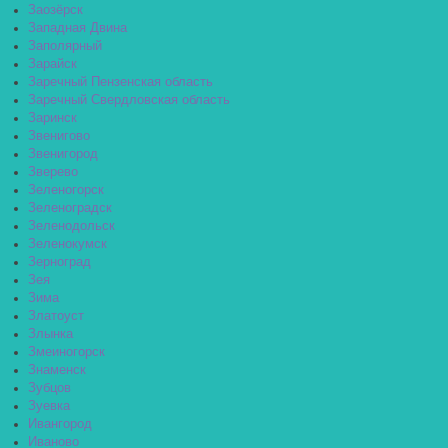
Заозёрск
Западная Двина
Заполярный
Зарайск
Заречный Пензенская область
Заречный Свердловская область
Заринск
Звенигово
Звенигород
Зверево
Зеленогорск
Зеленоградск
Зеленодольск
Зеленокумск
Зерноград
Зея
Зима
Златоуст
Злынка
Змеиногорск
Знаменск
Зубцов
Зуевка
Ивангород
Иваново