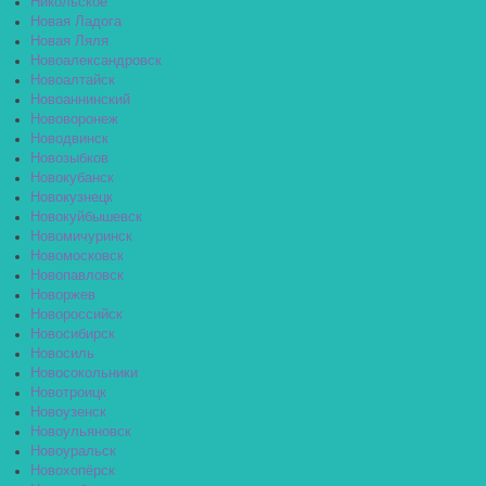
Никольское
Новая Ладога
Новая Ляля
Новоалександровск
Новоалтайск
Новоаннинский
Нововоронеж
Новодвинск
Новозыбков
Новокубанск
Новокузнецк
Новокуйбышевск
Новомичуринск
Новомосковск
Новопавловск
Новоржев
Новороссийск
Новосибирск
Новосиль
Новосокольники
Новотроицк
Новоузенск
Новоульяновск
Новоуральск
Новохопёрск