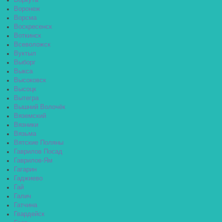
Воркута
Воронеж
Ворсма
Воскресенск
Воткинск
Всеволожск
Вуктыл
Выборг
Выкса
Высоковск
Высоцк
Вытегра
Вышний Волочёк
Вяземский
Вязники
Вязьма
Вятские Поляны
Гаврилов Посад
Гаврилов-Ям
Гагарин
Гаджиево
Гай
Галич
Гатчина
Гвардейск