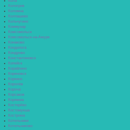
Кола
Кологрив
Коломна
Колпашево
Кольчугино
Коммунар
Комсомольск
Комсомольск-на-Амуре
Конаково
Кондопога
Кондрово
Константиновск
Копейск
Кораблино
Кореновск
Коркино
Королёв
Короча
Корсаков
Коряжма
Костерёво
Костомукша
Кострома
Котельники
Котельниково