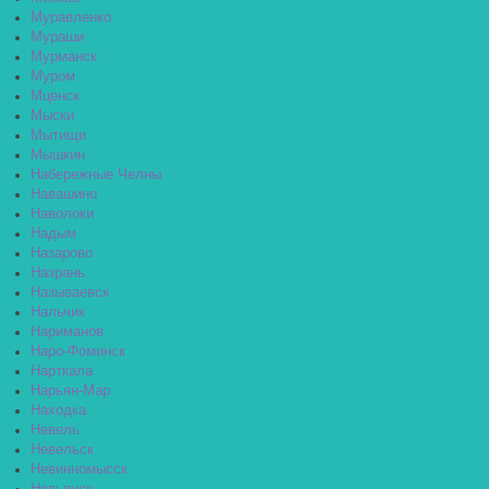
Муравленко
Мураши
Мурманск
Муром
Мценск
Мыски
Мытищи
Мышкин
Набережные Челны
Навашино
Наволоки
Надым
Назарово
Назрань
Называевск
Нальчик
Нариманов
Наро-Фоминск
Нарткала
Нарьян-Мар
Находка
Невель
Невельск
Невинномысск