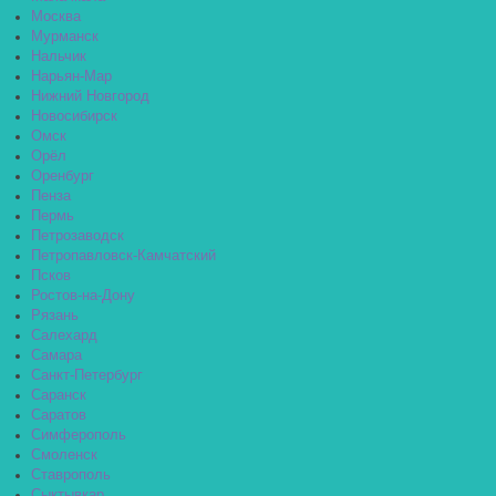
Москва
Мурманск
Нальчик
Нарьян-Мар
Нижний Новгород
Новосибирск
Омск
Орёл
Оренбург
Пенза
Пермь
Петрозаводск
Петропавловск-Камчатский
Псков
Ростов-на-Дону
Рязань
Салехард
Самара
Санкт-Петербург
Саранск
Саратов
Симферополь
Смоленск
Ставрополь
Сыктывкар