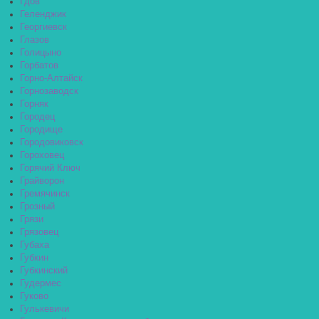
Гдов
Геленджик
Георгиевск
Глазов
Голицыно
Горбатов
Горно-Алтайск
Горнозаводск
Горняк
Городец
Городище
Городовиковск
Гороховец
Горячий Ключ
Грайворон
Гремячинск
Грозный
Грязи
Грязовец
Губаха
Губкин
Губкинский
Гудермес
Гуково
Гулькевичи