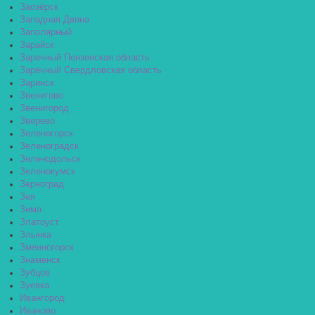
Заозёрск
Западная Двина
Заполярный
Зарайск
Заречный Пензенская область
Заречный Свердловская область
Заринск
Звенигово
Звенигород
Зверево
Зеленогорск
Зеленоградск
Зеленодольск
Зеленокумск
Зерноград
Зея
Зима
Златоуст
Злынка
Змеиногорск
Знаменск
Зубцов
Зуевка
Ивангород
Иваново