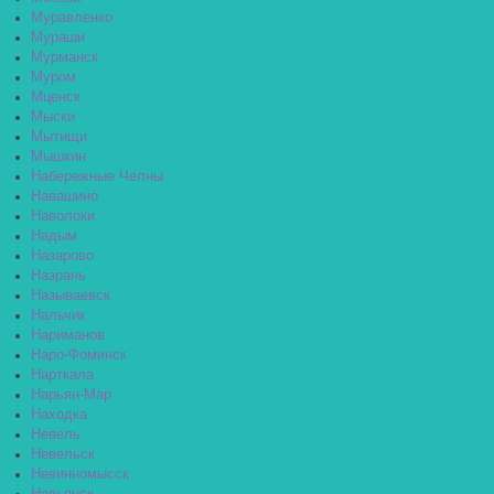
Муравленко
Мураши
Мурманск
Муром
Мценск
Мыски
Мытищи
Мышкин
Набережные Челны
Навашино
Наволоки
Надым
Назарово
Назрань
Называевск
Нальчик
Нариманов
Наро-Фоминск
Нарткала
Нарьян-Мар
Находка
Невель
Невельск
Невинномысск