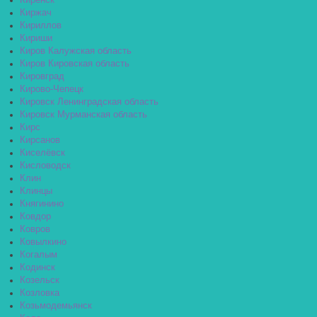
Киренск
Киржач
Кириллов
Кириши
Киров Калужская область
Киров Кировская область
Кировград
Кирово-Чепецк
Кировск Ленинградская область
Кировск Мурманская область
Кирс
Кирсанов
Киселёвск
Кисловодск
Клин
Клинцы
Княгинино
Ковдор
Ковров
Ковылкино
Когалым
Кодинск
Козельск
Козловка
Козьмодемьянск