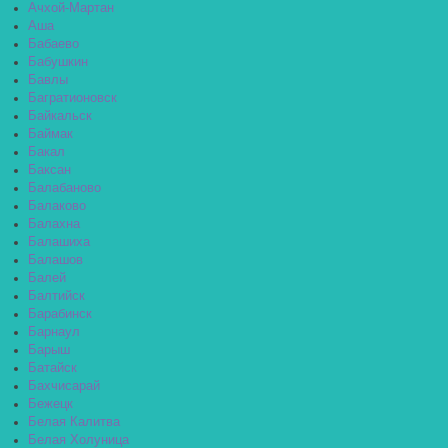
Ачхой-Мартан
Аша
Бабаево
Бабушкин
Бавлы
Багратионовск
Байкальск
Баймак
Бакал
Баксан
Балабаново
Балаково
Балахна
Балашиха
Балашов
Балей
Балтийск
Барабинск
Барнаул
Барыш
Батайск
Бахчисарай
Бежецк
Белая Калитва
Белая Холуница