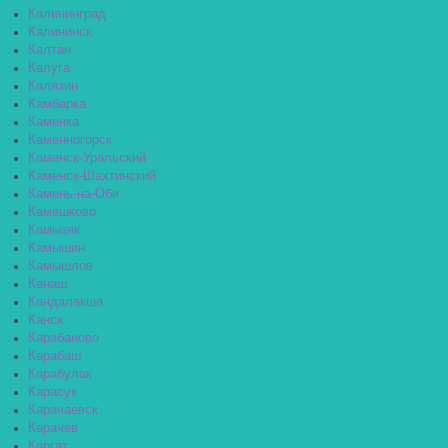
Калининград
Калининск
Калтан
Калуга
Калязин
Камбарка
Каменка
Каменногорск
Каменск-Уральский
Каменск-Шахтинский
Камень-на-Оби
Камешково
Камызяк
Камышин
Камышлов
Канаш
Кандалакша
Канск
Карабаново
Карабаш
Карабулак
Карасук
Карачаевск
Карачев
Каргат