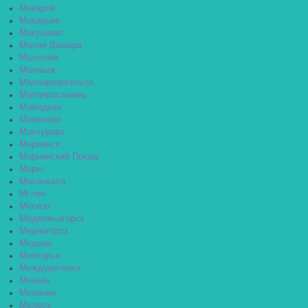
Макаров
Макарьев
Макушино
Малая Вишера
Малгобек
Малмыж
Малоархангельск
Малоярославец
Мамадыш
Мамоново
Мантурово
Мариинск
Мариинский Посад
Маркс
Махачкала
Мглин
Мегион
Медвежьегорск
Медногорск
Медынь
Межгорье
Междуреченск
Мезень
Меленки
Мелеуз