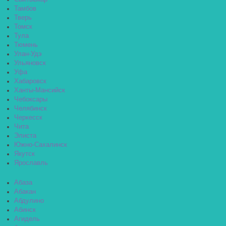
Тамбов
Тверь
Томск
Тула
Тюмень
Улан-Удэ
Ульяновск
Уфа
Хабаровск
Ханты-Мансийск
Чебоксары
Челябинск
Черкесск
Чита
Элиста
Южно-Сахалинск
Якутск
Ярославль
Абаза
Абакан
Абдулино
Абинск
Агидель