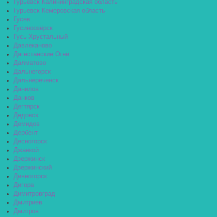
Гурьевск Калининградская область
Гурьевск Кемеровская область
Гусев
Гусиноозёрск
Гусь-Хрустальный
Давлеканово
Дагестанские Огни
Далматово
Дальнегорск
Дальнереченск
Данилов
Данков
Дегтярск
Дедовск
Демидов
Дербент
Десногорск
Джанкой
Дзержинск
Дзержинский
Дивногорск
Дигора
Димитровград
Дмитриев
Дмитров