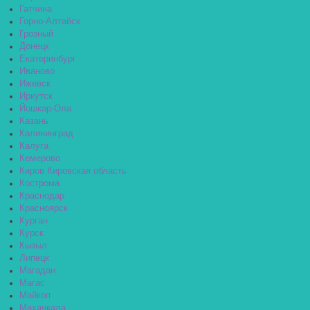
Гатчина
Горно-Алтайск
Грозный
Донецк
Екатеринбург
Иваново
Ижевск
Иркутск
Йошкар-Ола
Казань
Калининград
Калуга
Кемерово
Киров Кировская область
Кострома
Краснодар
Красноярск
Курган
Курск
Кызыл
Липецк
Магадан
Магас
Майкоп
Махачкала