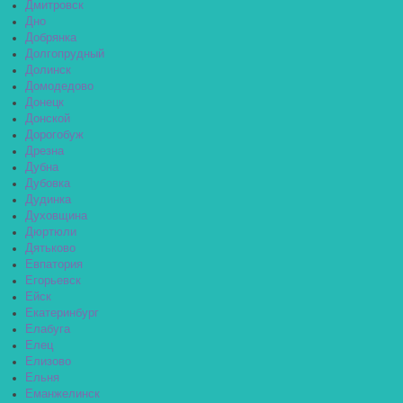
Дмитровск
Дно
Добрянка
Долгопрудный
Долинск
Домодедово
Донецк
Донской
Дорогобуж
Дрезна
Дубна
Дубовка
Дудинка
Духовщина
Дюртюли
Дятьково
Евпатория
Егорьевск
Ейск
Екатеринбург
Елабуга
Елец
Елизово
Ельня
Еманжелинск