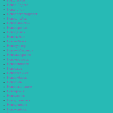
Никольское
Новая Ладога
Новая Ляля
Новоалександровск
Новоалтайск
Новоаннинский
Нововоронеж
Новодвинск
Новозыбков
Новокубанск
Новокузнецк
Новокуйбышевск
Новомичуринск
Новомосковск
Новопавловск
Новоржев
Новороссийск
Новосибирск
Новосиль
Новосокольники
Новотроицк
Новоузенск
Новоульяновск
Новоуральск
Новохопёрск