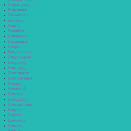
Верхотурье
Верхоянск
Весьегонск
Ветлуга
Видное
Вилюйск
Вилючинск
Вихоревка
Вичуга
Владивосток
Владикавказ
Владимир
Волгоград
Волгодонск
Волгореченск
Волжск
Волжский
Вологда
Володарск
Волоколамск
Волосово
Волхов
Волчанск
Вольск