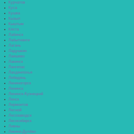
Курчатов
Куса
Кушва
Кызыл
Кыштым
Кяхта
Лабинск
Лабытнанги
Лагань
Ладушкин
Лаишево
Лакинск
Лангепас
Лахденпохья
Лебедянь
Лениногорск
Ленинск
Ленинск-Кузнецкий
Ленск
Лермонтов
Лесной
Лесозаводск
Лесосибирск
Ливны
Ликино-Дулёво