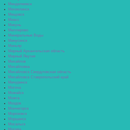
Менделеевск
Мензелинск
Мещовск
Миасс
Микунь
Миллерово
Минеральные Воды
Минусинск
Миньяр
Мирный Архангельская область
Мирный Якутия
Михайлов
Михайловка
Михайловск Свердловская область
Михайловск Ставропольский край
Мичуринск
Могоча
Можайск
Можга
Моздок
Мончегорск
Морозовск
Моршанск
Мосальск
Москва