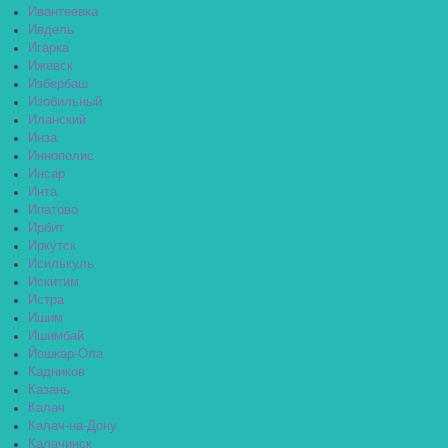
Ивантеевка
Ивдель
Игарка
Ижевск
Избербаш
Изобильный
Иланский
Инза
Иннополис
Инсар
Инта
Ипатово
Ирбит
Иркутск
Исилькуль
Искитим
Истра
Ишим
Ишимбай
Йошкар-Ола
Кадников
Казань
Калач
Калач-на-Дону
Калачинск