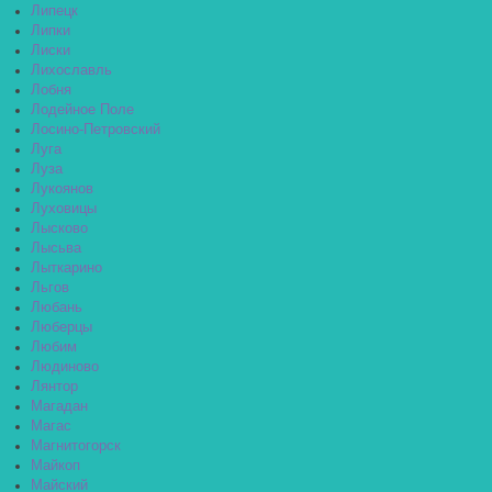
Липецк
Липки
Лиски
Лихославль
Лобня
Лодейное Поле
Лосино-Петровский
Луга
Луза
Лукоянов
Луховицы
Лысково
Лысьва
Лыткарино
Льгов
Любань
Люберцы
Любим
Людиново
Лянтор
Магадан
Магас
Магнитогорск
Майкоп
Майский