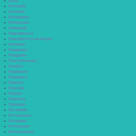
Кола
Кологрив
Коломна
Колпашево
Кольчугино
Коммунар
Комсомольск
Комсомольск-на-Амуре
Конаково
Кондопога
Кондрово
Константиновск
Копейск
Кораблино
Кореновск
Коркино
Королёв
Короча
Корсаков
Коряжма
Костерёво
Костомукша
Кострома
Котельники
Котельниково