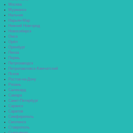
Москва
Мурманск
Нальчик
Нарьян-Мар
Нижний Новгород
Новосибирск
Омск
Орёл
Оренбург
Пенза
Пермь
Петрозаводск
Петропавловск-Камчатский
Псков
Ростов-на-Дону
Рязань
Салехард
Самара
Санкт-Петербург
Саранск
Саратов
Симферополь
Смоленск
Ставрополь
Сыктывкар