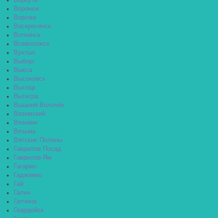
Воркута
Воронеж
Ворсма
Воскресенск
Воткинск
Всеволожск
Вуктыл
Выборг
Выкса
Высоковск
Высоцк
Вытегра
Вышний Волочёк
Вяземский
Вязники
Вязьма
Вятские Поляны
Гаврилов Посад
Гаврилов-Ям
Гагарин
Гаджиево
Гай
Галич
Гатчина
Гвардейск