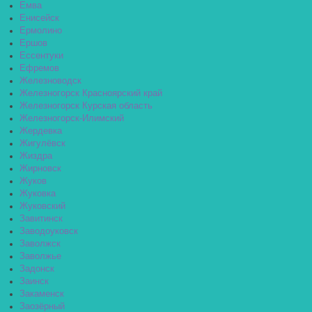
Емва
Енисейск
Ермолино
Ершов
Ессентуки
Ефремов
Железноводск
Железногорск Красноярский край
Железногорск Курская область
Железногорск-Илимский
Жердевка
Жигулёвск
Жиздра
Жирновск
Жуков
Жуковка
Жуковский
Завитинск
Заводоуковск
Заволжск
Заволжье
Задонск
Заинск
Закаменск
Заозёрный