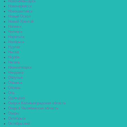
Новочебоксарск
Новочеркасск
Новошахтинск
Новый Оскол
Новый Уренгой
Ногинск
Нолинск
Норильск
Ноябрьск
Нурлат
Нытва
Нюрба
Нягань
Нязелетворск
Няндома
Облучье
Обнинск
Обоянь
Обь
Одинцово
Озёрск Калининградская область
Озерск Челябинская область
Озеры
Октябрьск
Октябрьский