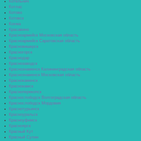
Котельнич
Котлас
Котово
Котовск
Кохма
Красавино
Красноармейск Московская область
Красноармейск Саратовская область
Красновишерск
Красногорск
Краснодар
Краснозаводск
Краснознаменск Калининградская область
Краснознаменск Московская область
Краснокаменск
Краснокамск
Красноперекопск
Краснослободск Волгоградская область
Краснослободск Мордовия
Краснотурьинск
Красноуральск
Красноуфимск
Красноярск
Красный Кут
Красный Сулин