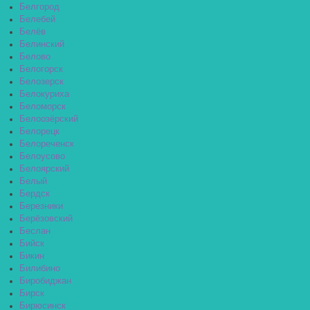
Белгород
Белебей
Белёв
Белинский
Белово
Белогорск
Белозерск
Белокуриха
Беломорск
Белоозёрский
Белорецк
Белореченск
Белоусово
Белоярский
Белый
Бердск
Березники
Берёзовский
Беслан
Бийск
Бикин
Билибино
Биробиджан
Бирск
Бирюсинск