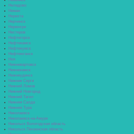
Невьянск
Нелидово
Неман
Нерехта
Нерчинск
Нерюнгри
Нестеров
Нефтегорск
Нефтекамск
Нефтекумск
Нефтеюганск
Нея
Нижневартовск
Нижнекамск
Нижнеудинск
Нижние Серги
Нижний Ломов
Нижний Новгород
Нижний Тагил
Нижняя Салда
Нижняя Тура
Николаевск
Николаевск-на-Амуре
Никольск Вологодская область
Никольск Пензенская область