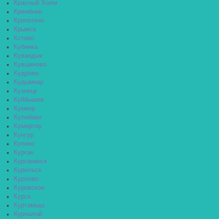
Красный Холм
Кремёнки
Кропоткин
Крымск
Кстово
Кубинка
Кувандык
Кувшиново
Кудрово
Кудымкар
Кузнецк
Куйбышев
Кукмор
Кулебаки
Кумертау
Кунгур
Купино
Курган
Курганинск
Курильск
Курлово
Куровское
Курск
Куртамыш
Курчалой