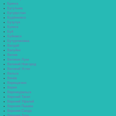
Брянск
Бугульма
Бугуруслан
Будённовск
Бузулук
Буинск
Буй
Буйнакск
Бутурлиновка
Валдай
Валуйки
Велиж
Великие Луки
Великий Новгород
Великий Устюг
Вельск
Венёв
Верещагино
Верея
Верхнеуральск
Верхний Тагил
Верхний Уфалей
Верхняя Пышма
Верхняя Салда
Верхняя Тура