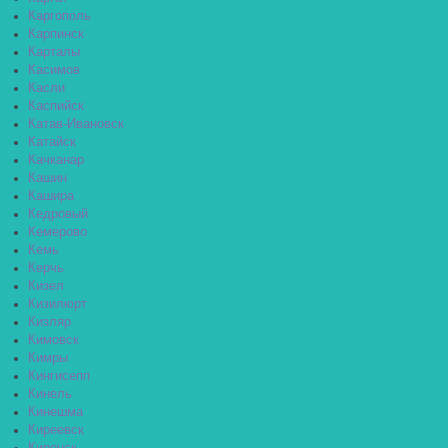
Каргополь
Карпинск
Карталы
Касимов
Касли
Каспийск
Катав-Ивановск
Катайск
Качканар
Кашин
Кашира
Кедровый
Кемерово
Кемь
Керчь
Кизел
Кизилюрт
Кизляр
Кимовск
Кимры
Кингисепп
Кинель
Кинешма
Киреевск