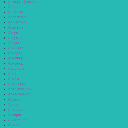
Анжеро-Судженск
Анива
Апатиты
Апрелевка
Апшеронск
Арамиль
Аргун
Ардатов
Ардон
Арзамас
Аркадак
Армавир
Армянск
Арсеньев
Арск
Артём
Артёмовск
Артёмовский
Архангельск
Асбест
Асино
Астрахань
Аткарск
Ахтубинск
Ачинск