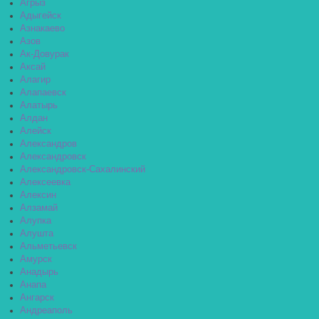
Агрыз
Адыгейск
Азнакаево
Азов
Ак-Довурак
Аксай
Алагир
Алапаевск
Алатырь
Алдан
Алейск
Александров
Александровск
Александровск-Сахалинский
Алексеевка
Алексин
Алзамай
Алупка
Алушта
Альметьевск
Амурск
Анадырь
Анапа
Ангарск
Андреаполь