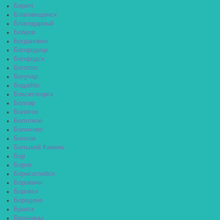
Бирюч
Благовещенск
Благодарный
Бобров
Богданович
Богородицк
Богородск
Боготол
Богучар
Бодайбо
Бокситогорск
Болгар
Бологое
Болотное
Болохово
Болхов
Большой Камень
Бор
Борзя
Борисоглебск
Боровичи
Боровск
Бородино
Братск
Бронницы