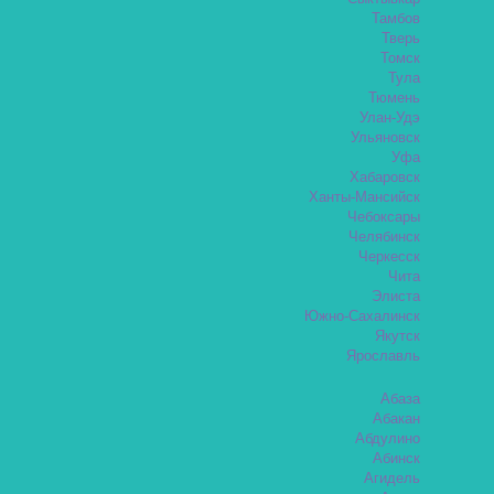
Тамбов
Тверь
Томск
Тула
Тюмень
Улан-Удэ
Ульяновск
Уфа
Хабаровск
Ханты-Мансийск
Чебоксары
Челябинск
Черкесск
Чита
Элиста
Южно-Сахалинск
Якутск
Ярославль
Абаза
Абакан
Абдулино
Абинск
Агидель