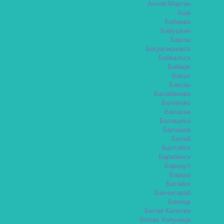
Ачхой-Мартан
Аша
Бабаево
Бабушкин
Бавлы
Багратионовск
Байкальск
Баймак
Бакал
Баксан
Балабаново
Балаково
Балахна
Балашиха
Балашов
Балей
Балтийск
Барабинск
Барнаул
Барыш
Батайск
Бахчисарай
Бежецк
Белая Калитва
Белая Холуница