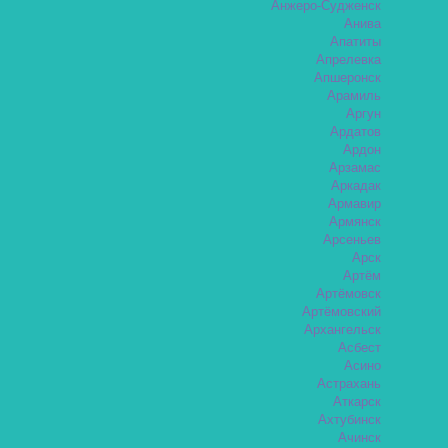
Анжеро-Судженск
Анива
Апатиты
Апрелевка
Апшеронск
Арамиль
Аргун
Ардатов
Ардон
Арзамас
Аркадак
Армавир
Армянск
Арсеньев
Арск
Артём
Артёмовск
Артёмовский
Архангельск
Асбест
Асино
Астрахань
Аткарск
Ахтубинск
Ачинск