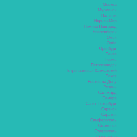
Москва
Мурманск
Нальчик
Нарьян-Мар
Нижний Новгород
Новосибирск
Омск
Орёл
Оренбург
Пенза
Пермь
Петрозаводск
Петропавловск-Камчатский
Псков
Ростов-на-Дону
Рязань
Салехард
Самара
Санкт-Петербург
Саранск
Саратов
Симферополь
Смоленск
Ставрополь
Сыктывкар