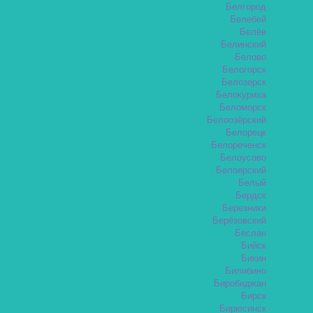
Белгород
Белебей
Белёв
Белинский
Белово
Белогорск
Белозерск
Белокуриха
Беломорск
Белоозёрский
Белорецк
Белореченск
Белоусово
Белоярский
Белый
Бердск
Березники
Берёзовский
Беслан
Бийск
Бикин
Билибино
Биробиджан
Бирск
Бирюсинск