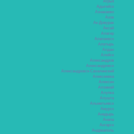
Агрыз
Адыгейск
Азнакаево
Азов
Ак-Довурак
Аксай
Алагир
Алапаевск
Алатырь
Алдан
Алейск
Александров
Александровск
Александровск-Сахалинский
Алексеевка
Алексин
Алзамай
Алупка
Алушта
Альметьевск
Амурск
Анадырь
Анапа
Ангарск
Андреаполь