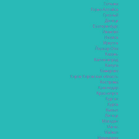
Гатчина
Горно-Алтайск
Грозный
Донецк
Екатеринбург
Иваново
Ижевск
Иркутск
Йошкар-Ола
Казань
Калининград
Калуга
Кемерово
Киров Кировская область
Кострома
Краснодар
Красноярск
Курган
Курск
Кызыл
Липецк
Магадан
Магас
Майкоп
Махачкала