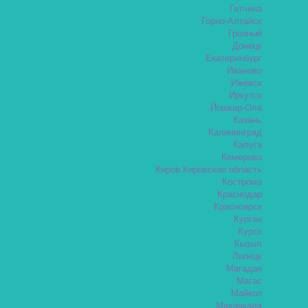
Гатчина
Горно-Алтайск
Грозный
Донецк
Екатеринбург
Иваново
Ижевск
Иркутск
Йошкар-Ола
Казань
Калининград
Калуга
Кемерово
Киров Кировская область
Кострома
Краснодар
Красноярск
Курган
Курск
Кызыл
Липецк
Магадан
Магас
Майкоп
Махачкала