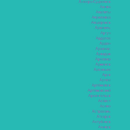
Анжеро-Судженск
Анива
Апатиты
Апрелевка
Апшеронск
Арамиль
Аргун
Ардатов
Ардон
Арзамас
Аркадак
Армавир
Армянск
Арсеньев
Арск
Артём
Артёмовск
Артёмовский
Архангельск
Асбест
Асино
Астрахань
Аткарск
Ахтубинск
Ачинск