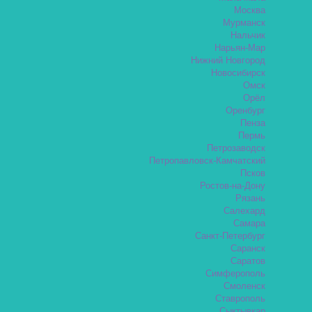
Москва
Мурманск
Нальчик
Нарьян-Мар
Нижний Новгород
Новосибирск
Омск
Орёл
Оренбург
Пенза
Пермь
Петрозаводск
Петропавловск-Камчатский
Псков
Ростов-на-Дону
Рязань
Салехард
Самара
Санкт-Петербург
Саранск
Саратов
Симферополь
Смоленск
Ставрополь
Сыктывкар