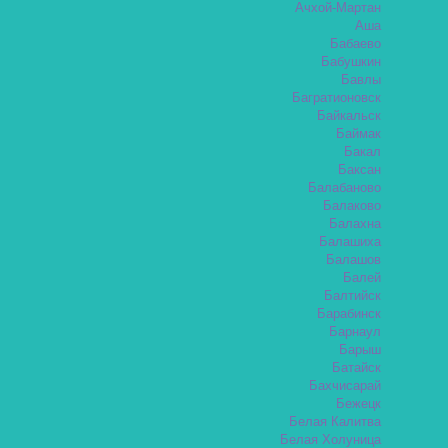
Ачхой-Мартан
Аша
Бабаево
Бабушкин
Бавлы
Багратионовск
Байкальск
Баймак
Бакал
Баксан
Балабаново
Балаково
Балахна
Балашиха
Балашов
Балей
Балтийск
Барабинск
Барнаул
Барыш
Батайск
Бахчисарай
Бежецк
Белая Калитва
Белая Холуница