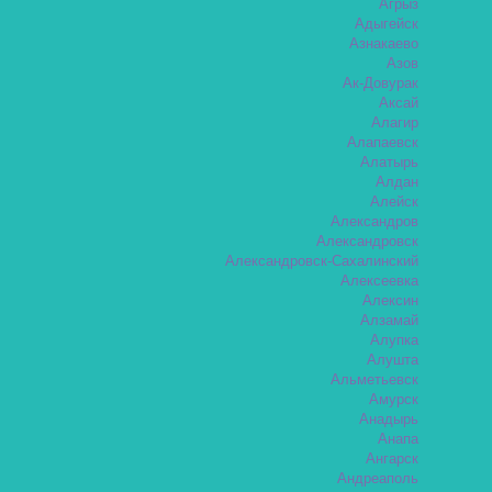
Агрыз
Адыгейск
Азнакаево
Азов
Ак-Довурак
Аксай
Алагир
Алапаевск
Алатырь
Алдан
Алейск
Александров
Александровск
Александровск-Сахалинский
Алексеевка
Алексин
Алзамай
Алупка
Алушта
Альметьевск
Амурск
Анадырь
Анапа
Ангарск
Андреаполь