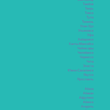
Тамбов
Тверь
Томск
Тула
Тюмень
Улан-Удэ
Ульяновск
Уфа
Хабаровск
Ханты-Мансийск
Чебоксары
Челябинск
Черкесск
Чита
Элиста
Южно-Сахалинск
Якутск
Ярославль
Абаза
Абакан
Абдулино
Абинск
Агидель