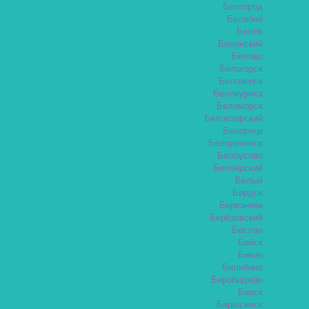
Белгород
Белебей
Белёв
Белинский
Белово
Белогорск
Белозерск
Белокуриха
Беломорск
Белоозёрский
Белорецк
Белореченск
Белоусово
Белоярский
Белый
Бердск
Березники
Берёзовский
Беслан
Бийск
Бикин
Билибино
Биробиджан
Бирск
Бирюсинск