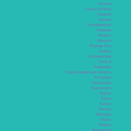
Гатчина
Горно-Алтайск
Грозный
Донецк
Екатеринбург
Иваново
Ижевск
Иркутск
Йошкар-Ола
Казань
Калининград
Калуга
Кемерово
Киров Кировская область
Кострома
Краснодар
Красноярск
Курган
Курск
Кызыл
Липецк
Магадан
Магас
Майкоп
Махачкала