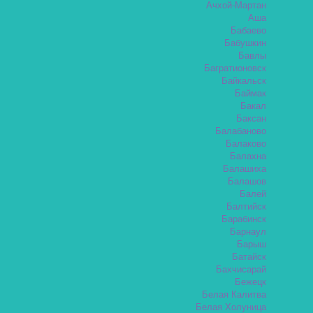
Ачхой-Мартан
Аша
Бабаево
Бабушкин
Бавлы
Багратионовск
Байкальск
Баймак
Бакал
Баксан
Балабаново
Балаково
Балахна
Балашиха
Балашов
Балей
Балтийск
Барабинск
Барнаул
Барыш
Батайск
Бахчисарай
Бежецк
Белая Калитва
Белая Холуница