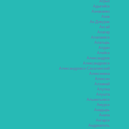
Агрыз
Адыгейск
Азнакаево
Азов
Ак-Довурак
Аксай
Алагир
Алапаевск
Алатырь
Алдан
Алейск
Александров
Александровск
Александровск-Сахалинский
Алексеевка
Алексин
Алзамай
Алупка
Алушта
Альметьевск
Амурск
Анадырь
Анапа
Ангарск
Андреаполь