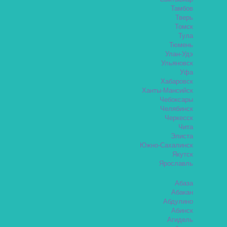
Тамбов
Тверь
Томск
Тула
Тюмень
Улан-Удэ
Ульяновск
Уфа
Хабаровск
Ханты-Мансийск
Чебоксары
Челябинск
Черкесск
Чита
Элиста
Южно-Сахалинск
Якутск
Ярославль
Абаза
Абакан
Абдулино
Абинск
Агидель