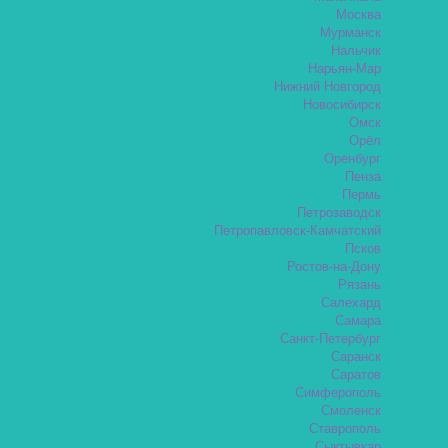
Москва
Мурманск
Нальчик
Нарьян-Мар
Нижний Новгород
Новосибирск
Омск
Орёл
Оренбург
Пенза
Пермь
Петрозаводск
Петропавловск-Камчатский
Псков
Ростов-на-Дону
Рязань
Салехард
Самара
Санкт-Петербург
Саранск
Саратов
Симферополь
Смоленск
Ставрополь
Сыктывкар