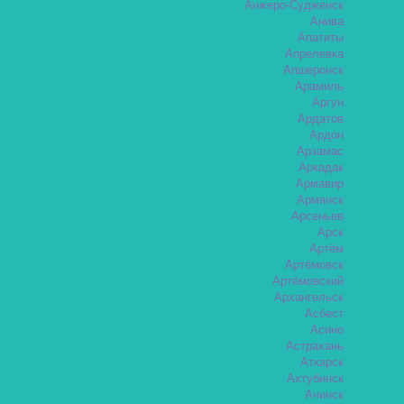
Анжеро-Судженск
Анива
Апатиты
Апрелевка
Апшеронск
Арамиль
Аргун
Ардатов
Ардон
Арзамас
Аркадак
Армавир
Армянск
Арсеньев
Арск
Артём
Артёмовск
Артёмовский
Архангельск
Асбест
Асино
Астрахань
Аткарск
Ахтубинск
Ачинск