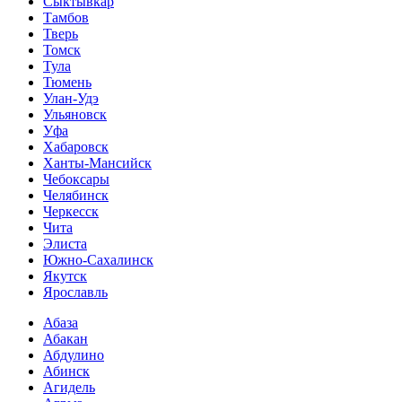
Сыктывкар
Тамбов
Тверь
Томск
Тула
Тюмень
Улан-Удэ
Ульяновск
Уфа
Хабаровск
Ханты-Мансийск
Чебоксары
Челябинск
Черкесск
Чита
Элиста
Южно-Сахалинск
Якутск
Ярославль
Абаза
Абакан
Абдулино
Абинск
Агидель