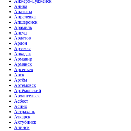
Анжеро-Судженск
Анива
Апатиты
Апрелевка
Апшеронск
Арамиль
Аргун
Ардатов
Ардон
Арзамас
Аркадак
Армавир
Армянск
Арсеньев
Арск
Артём
Артёмовск
Артёмовский
Архангельск
Асбест
Асино
Астрахань
Аткарск
Ахтубинск
Ачинск