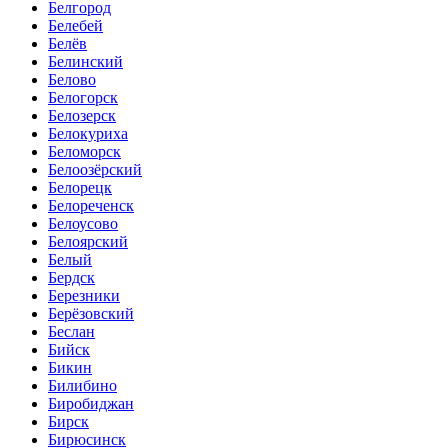
Белгород
Белебей
Белёв
Белинский
Белово
Белогорск
Белозерск
Белокуриха
Беломорск
Белоозёрский
Белорецк
Белореченск
Белоусово
Белоярский
Белый
Бердск
Березники
Берёзовский
Беслан
Бийск
Бикин
Билибино
Биробиджан
Бирск
Бирюсинск