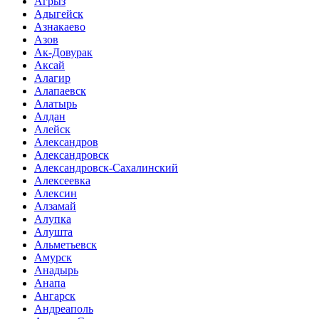
Агрыз
Адыгейск
Азнакаево
Азов
Ак-Довурак
Аксай
Алагир
Алапаевск
Алатырь
Алдан
Алейск
Александров
Александровск
Александровск-Сахалинский
Алексеевка
Алексин
Алзамай
Алупка
Алушта
Альметьевск
Амурск
Анадырь
Анапа
Ангарск
Андреаполь