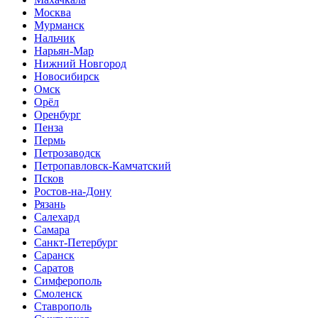
Москва
Мурманск
Нальчик
Нарьян-Мар
Нижний Новгород
Новосибирск
Омск
Орёл
Оренбург
Пенза
Пермь
Петрозаводск
Петропавловск-Камчатский
Псков
Ростов-на-Дону
Рязань
Салехард
Самара
Санкт-Петербург
Саранск
Саратов
Симферополь
Смоленск
Ставрополь