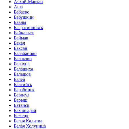
Ачхой-Мартан
Аша
Бабаево
Бабушкин
Бавлы
Багратионовск
Байкальск
Баймак
Бакал
Баксан
Балабаново
Балаково
Балахна
Балашиха
Балашов
Балей
Балтийск
Барабинск
Барнаул
Барыш
Батайск
Бахчисарай
Бежецк
Белая Калитва
Белая Холуница