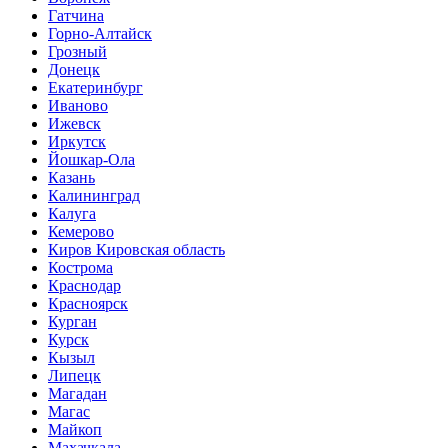
Гатчина
Горно-Алтайск
Грозный
Донецк
Екатеринбург
Иваново
Ижевск
Иркутск
Йошкар-Ола
Казань
Калининград
Калуга
Кемерово
Киров Кировская область
Кострома
Краснодар
Красноярск
Курган
Курск
Кызыл
Липецк
Магадан
Магас
Майкоп
Махачкала