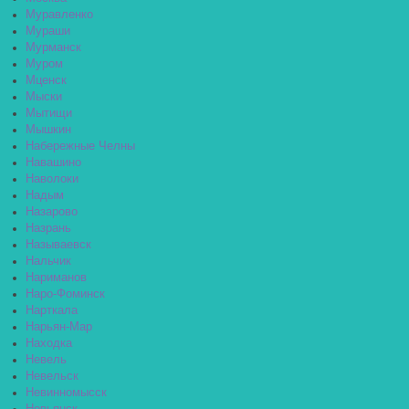
Муравленко
Мураши
Мурманск
Муром
Мценск
Мыски
Мытищи
Мышкин
Набережные Челны
Навашино
Наволоки
Надым
Назарово
Назрань
Называевск
Нальчик
Нариманов
Наро-Фоминск
Нарткала
Нарьян-Мар
Находка
Невель
Невельск
Невинномысск