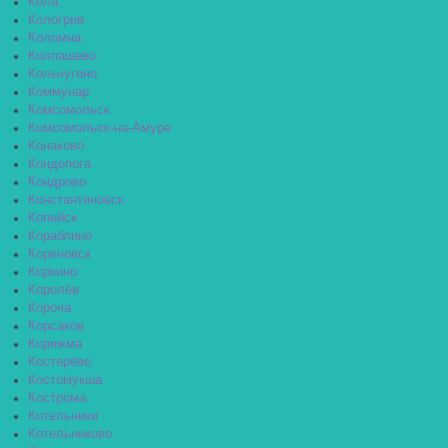
Кола
Кологрив
Коломна
Колпашево
Кольчугино
Коммунар
Комсомольск
Комсомольск-на-Амуре
Конаково
Кондопога
Кондрово
Константиновск
Копейск
Кораблино
Кореновск
Коркино
Королёв
Короча
Корсаков
Коряжма
Костерёво
Костомукша
Кострома
Котельники
Котельниково