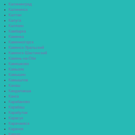
Калининград
Калининск
Калтан
Калуга
Калязин
Камбарка
Каменка
Каменногорск
Каменск-Уральский
Каменск-Шахтинский
Камень-на-Оби
Камешково
Камызяк
Камышин
Камышлов
Канаш
Кандалакша
Канск
Карабаново
Карабаш
Карабулак
Карасук
Карачаевск
Карачев
Каргат