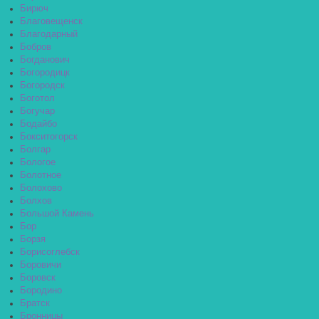
Бирюч
Благовещенск
Благодарный
Бобров
Богданович
Богородицк
Богородск
Боготол
Богучар
Бодайбо
Бокситогорск
Болгар
Бологое
Болотное
Болохово
Болхов
Большой Камень
Бор
Борзя
Борисоглебск
Боровичи
Боровск
Бородино
Братск
Бронницы