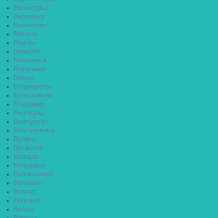
Верхотурье
Верхоянск
Весьегонск
Ветлуга
Видное
Вилюйск
Вилючинск
Вихоревка
Вичуга
Владивосток
Владикавказ
Владимир
Волгоград
Волгодонск
Волгореченск
Волжск
Волжский
Вологда
Володарск
Волоколамск
Волосово
Волхов
Волчанск
Вольск