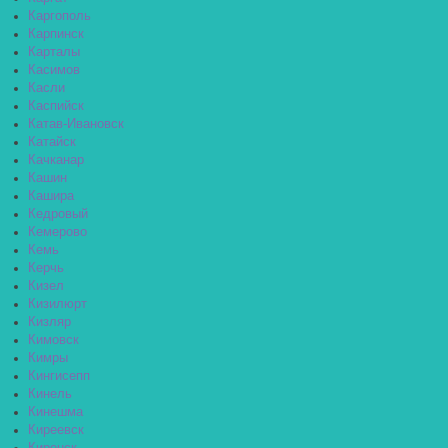
Каргополь
Карпинск
Карталы
Касимов
Касли
Каспийск
Катав-Ивановск
Катайск
Качканар
Кашин
Кашира
Кедровый
Кемерово
Кемь
Керчь
Кизел
Кизилюрт
Кизляр
Кимовск
Кимры
Кингисепп
Кинель
Кинешма
Киреевск