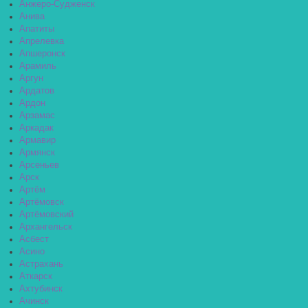
Анжеро-Судженск
Анива
Апатиты
Апрелевка
Апшеронск
Арамиль
Аргун
Ардатов
Ардон
Арзамас
Аркадак
Армавир
Армянск
Арсеньев
Арск
Артём
Артёмовск
Артёмовский
Архангельск
Асбест
Асино
Астрахань
Аткарск
Ахтубинск
Ачинск