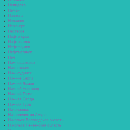
Невьянск
Нелидово
Неман
Нерехта
Нерчинск
Нерюнгри
Нестеров
Нефтегорск
Нефтекамск
Нефтекумск
Нефтеюганск
Нея
Нижневартовск
Нижнекамск
Нижнеудинск
Нижние Серги
Нижний Ломов
Нижний Новгород
Нижний Тагил
Нижняя Салда
Нижняя Тура
Николаевск
Николаевск-на-Амуре
Никольск Вологодская область
Никольск Пензенская область