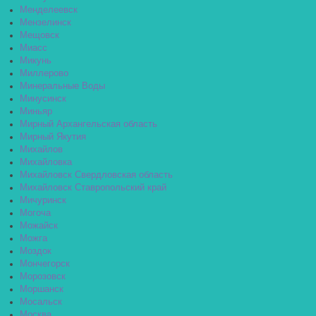
Менделеевск
Мензелинск
Мещовск
Миасс
Микунь
Миллерово
Минеральные Воды
Минусинск
Миньяр
Мирный Архангельская область
Мирный Якутия
Михайлов
Михайловка
Михайловск Свердловская область
Михайловск Ставропольский край
Мичуринск
Могоча
Можайск
Можга
Моздок
Мончегорск
Морозовск
Моршанск
Мосальск
Москва