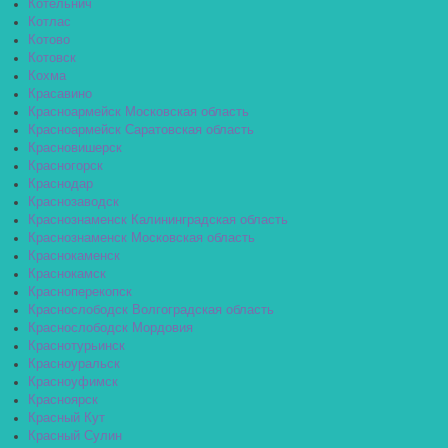
Котельнич
Котлас
Котово
Котовск
Кохма
Красавино
Красноармейск Московская область
Красноармейск Саратовская область
Красновишерск
Красногорск
Краснодар
Краснозаводск
Краснознаменск Калининградская область
Краснознаменск Московская область
Краснокаменск
Краснокамск
Красноперекопск
Краснослободск Волгоградская область
Краснослободск Мордовия
Краснотурьинск
Красноуральск
Красноуфимск
Красноярск
Красный Кут
Красный Сулин