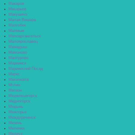
Макаров
Макарьев
Макушино
Малая Вишера
Малгобек
Малмыж
Малоархангельск
Малоярославец
Мамадыш
Мамоново
Мантурово
Мариинск
Мариинский Посад
Маркс
Махачкала
Мглин
Мегион
Медвежьегорск
Медногорск
Медынь
Межгорье
Междуреченск
Мезень
Меленки
Мелеуз