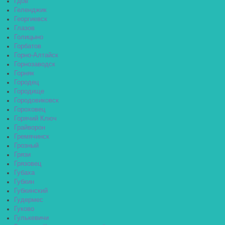
Гдов
Геленджик
Георгиевск
Глазов
Голицыно
Горбатов
Горно-Алтайск
Горнозаводск
Горняк
Городец
Городище
Городовиковск
Гороховец
Горячий Ключ
Грайворон
Гремячинск
Грозный
Грязи
Грязовец
Губаха
Губкин
Губкинский
Гудермес
Гуково
Гулькевичи