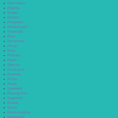
Ивантеевка
Ивдель
Игарка
Ижевск
Избербаш
Изобильный
Иланский
Инза
Иннополис
Инсар
Инта
Ипатово
Ирбит
Иркутск
Исилькуль
Искитим
Истра
Ишим
Ишимбай
Йошкар-Ола
Кадников
Казань
Калач
Калач-на-Дону
Калачинск