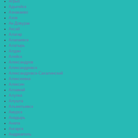
Агрыз
Адыгейск
Азнакаево
Азов
Ак-Довурак
Аксай
Алагир
Алапаевск
Алатырь
Алдан
Алейск
Александров
Александровск
Александровск-Сахалинский
Алексеевка
Алексин
Алзамай
Алупка
Алушта
Альметьевск
Амурск
Анадырь
Анапа
Ангарск
Андреаполь