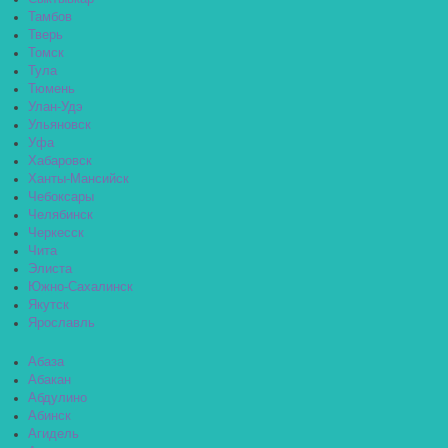
Тамбов
Тверь
Томск
Тула
Тюмень
Улан-Удэ
Ульяновск
Уфа
Хабаровск
Ханты-Мансийск
Чебоксары
Челябинск
Черкесск
Чита
Элиста
Южно-Сахалинск
Якутск
Ярославль
Абаза
Абакан
Абдулино
Абинск
Агидель