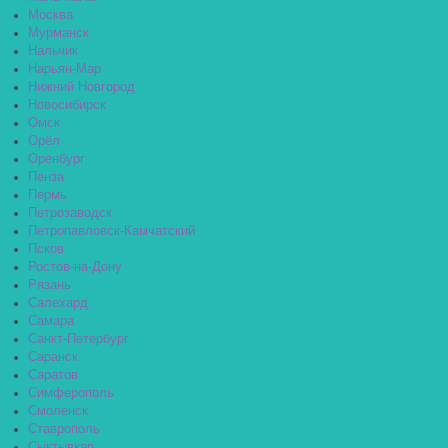
Москва
Мурманск
Нальчик
Нарьян-Мар
Нижний Новгород
Новосибирск
Омск
Орёл
Оренбург
Пенза
Пермь
Петрозаводск
Петропавловск-Камчатский
Псков
Ростов-на-Дону
Рязань
Салехард
Самара
Санкт-Петербург
Саранск
Саратов
Симферополь
Смоленск
Ставрополь
Сыктывкар