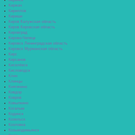
Киренск
Киржач
Кириллов
Кириши
Киров Калужская область
Киров Кировская область
Кировград
Кирово-Чепецк
Кировск Ленинградская область
Кировск Мурманская область
Кирс
Кирсанов
Киселёвск
Кисловодск
Клин
Клинцы
Княгинино
Ковдор
Ковров
Ковылкино
Когалым
Кодинск
Козельск
Козловка
Козьмодемьянск