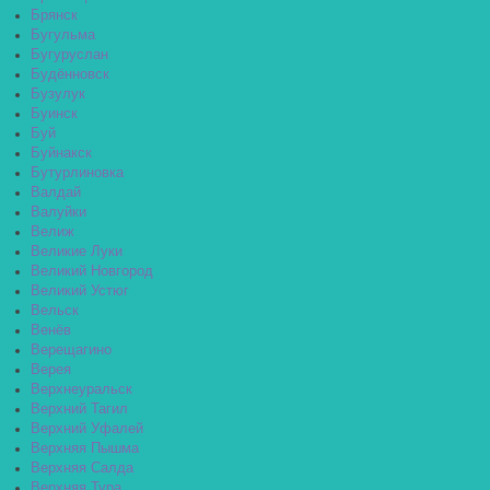
Брянск
Бугульма
Бугуруслан
Будённовск
Бузулук
Буинск
Буй
Буйнакск
Бутурлиновка
Валдай
Валуйки
Велиж
Великие Луки
Великий Новгород
Великий Устюг
Вельск
Венёв
Верещагино
Верея
Верхнеуральск
Верхний Тагил
Верхний Уфалей
Верхняя Пышма
Верхняя Салда
Верхняя Тура