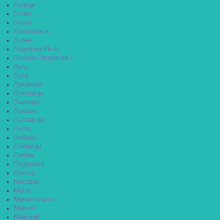
Липецк
Липки
Лиски
Лихославль
Лобня
Лодейное Поле
Лосино-Петровский
Луга
Луза
Лукоянов
Луховицы
Лысково
Лысьва
Лыткарино
Льгов
Любань
Люберцы
Любим
Людиново
Лянтор
Магадан
Магас
Магнитогорск
Майкоп
Майский