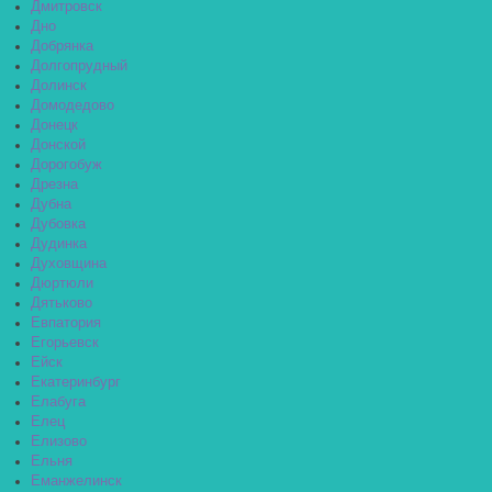
Дмитровск
Дно
Добрянка
Долгопрудный
Долинск
Домодедово
Донецк
Донской
Дорогобуж
Дрезна
Дубна
Дубовка
Дудинка
Духовщина
Дюртюли
Дятьково
Евпатория
Егорьевск
Ейск
Екатеринбург
Елабуга
Елец
Елизово
Ельня
Еманжелинск