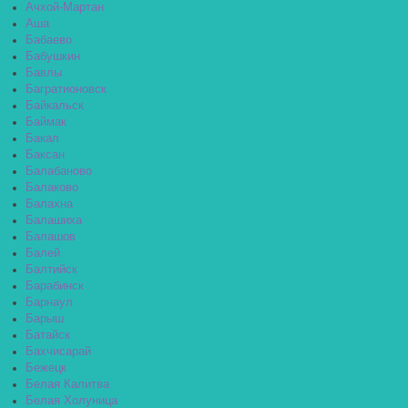
Ачхой-Мартан
Аша
Бабаево
Бабушкин
Бавлы
Багратионовск
Байкальск
Баймак
Бакал
Баксан
Балабаново
Балаково
Балахна
Балашиха
Балашов
Балей
Балтийск
Барабинск
Барнаул
Барыш
Батайск
Бахчисарай
Бежецк
Белая Калитва
Белая Холуница