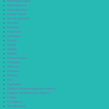
Новочебоксарск
Новочеркасск
Новошахтинск
Новый Оскол
Новый Уренгой
Ногинск
Нолинск
Норильск
Ноябрьск
Нурлат
Нытва
Нюрба
Нягань
Нязелетворск
Няндома
Облучье
Обнинск
Обоянь
Обь
Одинцово
Озёрск Калининградская область
Озерск Челябинская область
Озеры
Октябрьск
Октябрьский