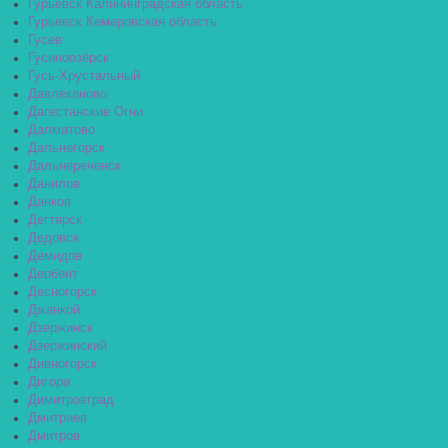
Гурьевск Калининградская область
Гурьевск Кемеровская область
Гусев
Гусиноозёрск
Гусь-Хрустальный
Давлеканово
Дагестанские Огни
Далматово
Дальнегорск
Дальнереченск
Данилов
Данков
Дегтярск
Дедовск
Демидов
Дербент
Десногорск
Джанкой
Дзержинск
Дзержинский
Дивногорск
Дигора
Димитровград
Дмитриев
Дмитров