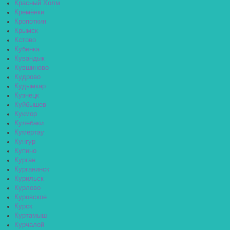
Красный Холм
Кремёнки
Кропоткин
Крымск
Кстово
Кубинка
Кувандык
Кувшиново
Кудрово
Кудымкар
Кузнецк
Куйбышев
Кукмор
Кулебаки
Кумертау
Кунгур
Купино
Курган
Курганинск
Курильск
Курлово
Куровское
Курск
Куртамыш
Курчалой