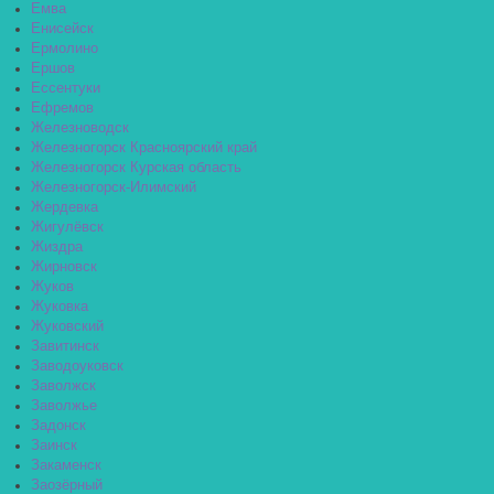
Емва
Енисейск
Ермолино
Ершов
Ессентуки
Ефремов
Железноводск
Железногорск Красноярский край
Железногорск Курская область
Железногорск-Илимский
Жердевка
Жигулёвск
Жиздра
Жирновск
Жуков
Жуковка
Жуковский
Завитинск
Заводоуковск
Заволжск
Заволжье
Задонск
Заинск
Закаменск
Заозёрный