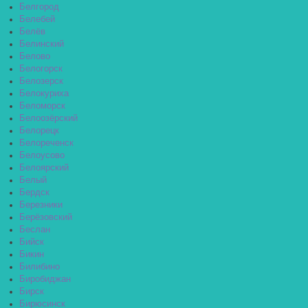
Белгород
Белебей
Белёв
Белинский
Белово
Белогорск
Белозерск
Белокуриха
Беломорск
Белоозёрский
Белорецк
Белореченск
Белоусово
Белоярский
Белый
Бердск
Березники
Берёзовский
Беслан
Бийск
Бикин
Билибино
Биробиджан
Бирск
Бирюсинск