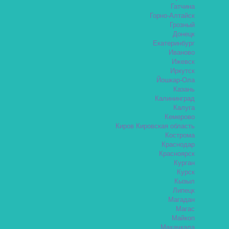
Гатчина
Горно-Алтайск
Грозный
Донецк
Екатеринбург
Иваново
Ижевск
Иркутск
Йошкар-Ола
Казань
Калининград
Калуга
Кемерово
Киров Кировская область
Кострома
Краснодар
Красноярск
Курган
Курск
Кызыл
Липецк
Магадан
Магас
Майкоп
Махачкала