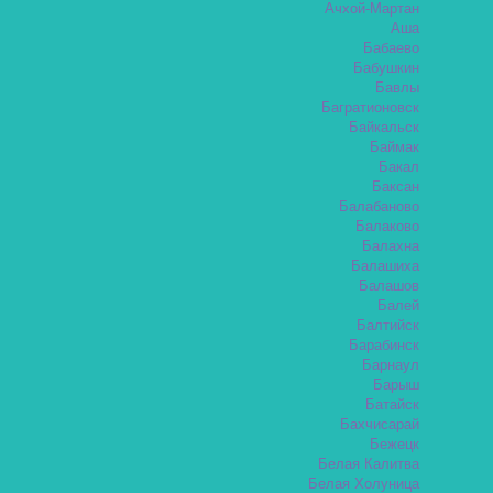
Ачхой-Мартан
Аша
Бабаево
Бабушкин
Бавлы
Багратионовск
Байкальск
Баймак
Бакал
Баксан
Балабаново
Балаково
Балахна
Балашиха
Балашов
Балей
Балтийск
Барабинск
Барнаул
Барыш
Батайск
Бахчисарай
Бежецк
Белая Калитва
Белая Холуница