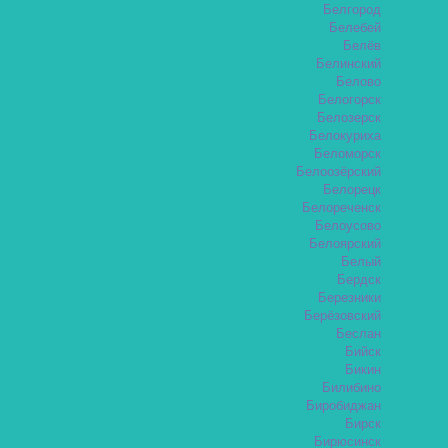
Белгород
Белебей
Белёв
Белинский
Белово
Белогорск
Белозерск
Белокуриха
Беломорск
Белоозёрский
Белорецк
Белореченск
Белоусово
Белоярский
Белый
Бердск
Березники
Берёзовский
Беслан
Бийск
Бикин
Билибино
Биробиджан
Бирск
Бирюсинск