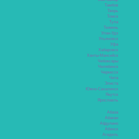
Тамбов
Тверь
Томск
Тула
Тюмень
Улан-Удэ
Ульяновск
Уфа
Хабаровск
Ханты-Мансийск
Чебоксары
Челябинск
Черкесск
Чита
Элиста
Южно-Сахалинск
Якутск
Ярославль
Абаза
Абакан
Абдулино
Абинск
Агидель