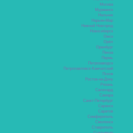
Москва
Мурманск
Нальчик
Нарьян-Мар
Нижний Новгород
Новосибирск
Омск
Орёл
Оренбург
Пенза
Пермь
Петрозаводск
Петропавловск-Камчатский
Псков
Ростов-на-Дону
Рязань
Салехард
Самара
Санкт-Петербург
Саранск
Саратов
Симферополь
Смоленск
Ставрополь
Сыктывкар