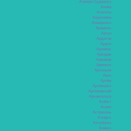
Анжеро-Судженск
Анива
Апатиты
Апрелевка
Апшеронск
Арамиль
Аргун
Ардатов
Ардон
Арзамас
Аркадак
Армавир
Армянск
Арсеньев
Арск
Артём
Артёмовск
Артёмовский
Архангельск
Асбест
Асино
Астрахань
Аткарск
Ахтубинск
Ачинск