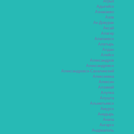
Агрыз
Адыгейск
Азнакаево
Азов
Ак-Довурак
Аксай
Алагир
Алапаевск
Алатырь
Алдан
Алейск
Александров
Александровск
Александровск-Сахалинский
Алексеевка
Алексин
Алзамай
Алупка
Алушта
Альметьевск
Амурск
Анадырь
Анапа
Ангарск
Андреаполь