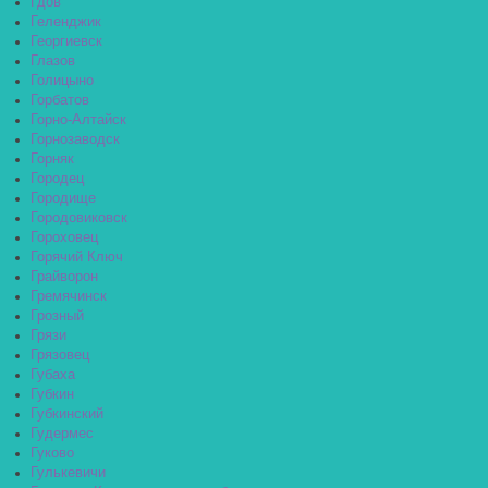
Гдов
Геленджик
Георгиевск
Глазов
Голицыно
Горбатов
Горно-Алтайск
Горнозаводск
Горняк
Городец
Городище
Городовиковск
Гороховец
Горячий Ключ
Грайворон
Гремячинск
Грозный
Грязи
Грязовец
Губаха
Губкин
Губкинский
Гудермес
Гуково
Гулькевичи