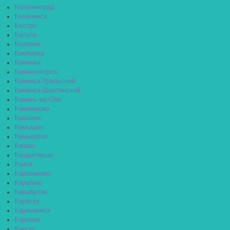
Калининград
Калининск
Калтан
Калуга
Калязин
Камбарка
Каменка
Каменногорск
Каменск-Уральский
Каменск-Шахтинский
Камень-на-Оби
Камешково
Камызяк
Камышин
Камышлов
Канаш
Кандалакша
Канск
Карабаново
Карабаш
Карабулак
Карасук
Карачаевск
Карачев
Каргат