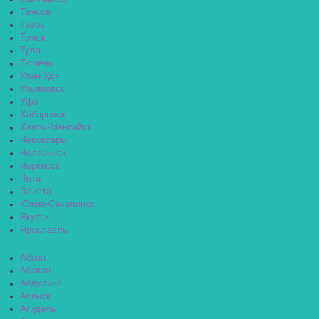
Тамбов
Тверь
Томск
Тула
Тюмень
Улан-Удэ
Ульяновск
Уфа
Хабаровск
Ханты-Мансийск
Чебоксары
Челябинск
Черкесск
Чита
Элиста
Южно-Сахалинск
Якутск
Ярославль
Абаза
Абакан
Абдулино
Абинск
Агидель