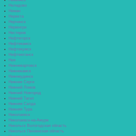
Невьянск
Нелидово
Неман
Нерехта
Нерчинск
Нерюнгри
Нестеров
Нефтегорск
Нефтекамск
Нефтекумск
Нефтеюганск
Нея
Нижневартовск
Нижнекамск
Нижнеудинск
Нижние Серги
Нижний Ломов
Нижний Новгород
Нижний Тагил
Нижняя Салда
Нижняя Тура
Николаевск
Николаевск-на-Амуре
Никольск Вологодская область
Никольск Пензенская область