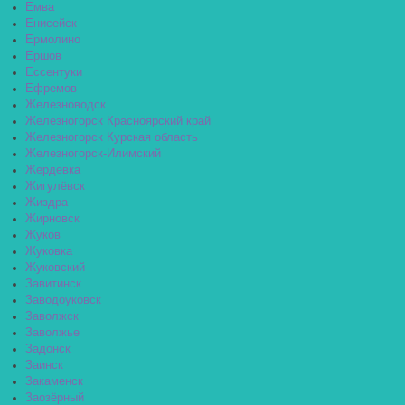
Емва
Енисейск
Ермолино
Ершов
Ессентуки
Ефремов
Железноводск
Железногорск Красноярский край
Железногорск Курская область
Железногорск-Илимский
Жердевка
Жигулёвск
Жиздра
Жирновск
Жуков
Жуковка
Жуковский
Завитинск
Заводоуковск
Заволжск
Заволжье
Задонск
Заинск
Закаменск
Заозёрный