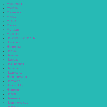
Муравленко
Мураши
Мурманск
Муром
Мценск
Мыски
Мытищи
Мышкин
Набережные Челны
Навашино
Наволоки
Надым
Назарово
Назрань
Называевск
Нальчик
Нариманов
Наро-Фоминск
Нарткала
Нарьян-Мар
Находка
Невель
Невельск
Невинномысск