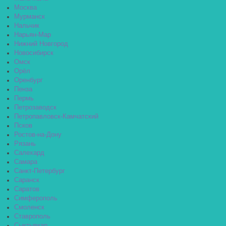
Москва
Мурманск
Нальчик
Нарьян-Мар
Нижний Новгород
Новосибирск
Омск
Орёл
Оренбург
Пенза
Пермь
Петрозаводск
Петропавловск-Камчатский
Псков
Ростов-на-Дону
Рязань
Салехард
Самара
Санкт-Петербург
Саранск
Саратов
Симферополь
Смоленск
Ставрополь
Сыктывкар