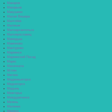
Макаров
Макарьев
Макушино
Малая Вишера
Малгобек
Малмыж
Малоархангельск
Малоярославец
Мамадыш
Мамоново
Мантурово
Мариинск
Мариинский Посад
Маркс
Махачкала
Мглин
Мегион
Медвежьегорск
Медногорск
Медынь
Межгорье
Междуреченск
Мезень
Меленки
Мелеуз