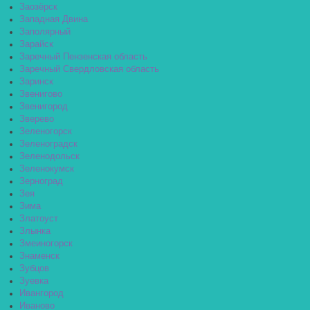
Заозёрск
Западная Двина
Заполярный
Зарайск
Заречный Пензенская область
Заречный Свердловская область
Заринск
Звенигово
Звенигород
Зверево
Зеленогорск
Зеленоградск
Зеленодольск
Зеленокумск
Зерноград
Зея
Зима
Златоуст
Злынка
Змеиногорск
Знаменск
Зубцов
Зуевка
Ивангород
Иваново