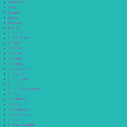
Курчатов
Куса
Кушва
Кызыл
Кыштым
Кяхта
Лабинск
Лабытнанги
Лагань
Ладушкин
Лаишево
Лакинск
Лангепас
Лахденпохья
Лебедянь
Лениногорск
Ленинск
Ленинск-Кузнецкий
Ленск
Лермонтов
Лесной
Лесозаводск
Лесосибирск
Ливны
Ликино-Дулёво