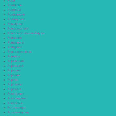
Кола
Кологрив
Коломна
Колпашево
Кольчугино
Коммунар
Комсомольск
Комсомольск-на-Амуре
Конаково
Кондопога
Кондрово
Константиновск
Копейск
Кораблино
Кореновск
Коркино
Королёв
Короча
Корсаков
Коряжма
Костерёво
Костомукша
Кострома
Котельники
Котельниково