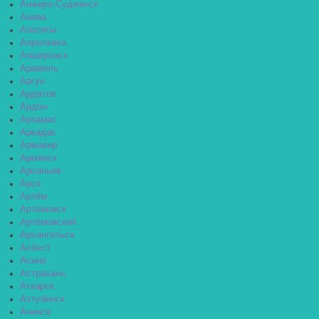
Анжеро-Судженск
Анива
Апатиты
Апрелевка
Апшеронск
Арамиль
Аргун
Ардатов
Ардон
Арзамас
Аркадак
Армавир
Армянск
Арсеньев
Арск
Артём
Артёмовск
Артёмовский
Архангельск
Асбест
Асино
Астрахань
Аткарск
Ахтубинск
Ачинск