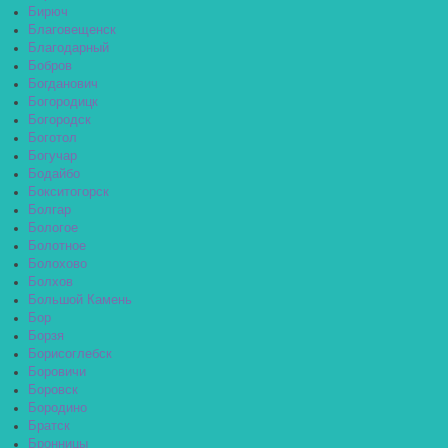
Бирюч
Благовещенск
Благодарный
Бобров
Богданович
Богородицк
Богородск
Боготол
Богучар
Бодайбо
Бокситогорск
Болгар
Бологое
Болотное
Болохово
Болхов
Большой Камень
Бор
Борзя
Борисоглебск
Боровичи
Боровск
Бородино
Братск
Бронницы