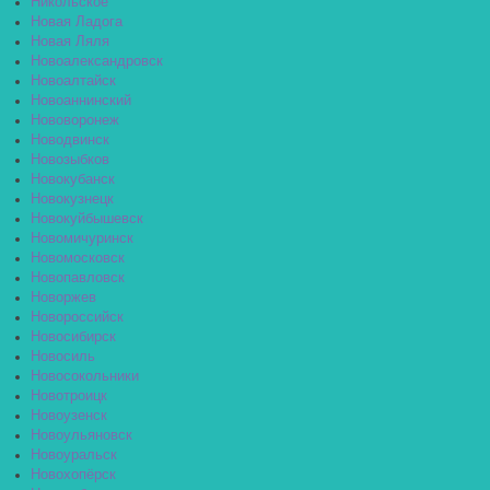
Никольское
Новая Ладога
Новая Ляля
Новоалександровск
Новоалтайск
Новоаннинский
Нововоронеж
Новодвинск
Новозыбков
Новокубанск
Новокузнецк
Новокуйбышевск
Новомичуринск
Новомосковск
Новопавловск
Новоржев
Новороссийск
Новосибирск
Новосиль
Новосокольники
Новотроицк
Новоузенск
Новоульяновск
Новоуральск
Новохопёрск