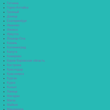
Гатчина
Горно-Алтайск
Грозный
Донецк
Екатеринбург
Иваново
Ижевск
Иркутск
Йошкар-Ола
Казань
Калининград
Калуга
Кемерово
Киров Кировская область
Кострома
Краснодар
Красноярск
Курган
Курск
Кызыл
Липецк
Магадан
Магас
Майкоп
Махачкала