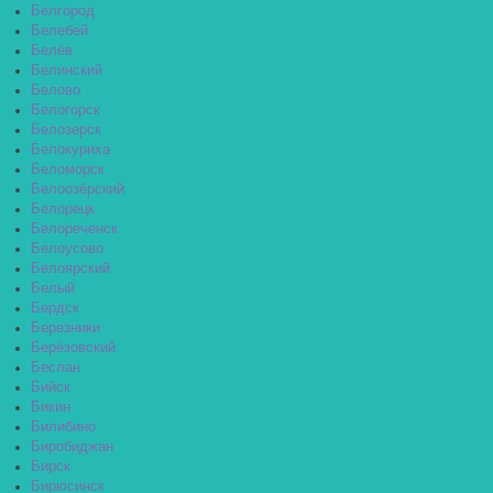
Белгород
Белебей
Белёв
Белинский
Белово
Белогорск
Белозерск
Белокуриха
Беломорск
Белоозёрский
Белорецк
Белореченск
Белоусово
Белоярский
Белый
Бердск
Березники
Берёзовский
Беслан
Бийск
Бикин
Билибино
Биробиджан
Бирск
Бирюсинск