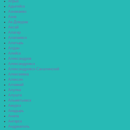
Агрыз
Адыгейск
Азнакаево
Азов
Ак-Довурак
Аксай
Алагир
Алапаевск
Алатырь
Алдан
Алейск
Александров
Александровск
Александровск-Сахалинский
Алексеевка
Алексин
Алзамай
Алупка
Алушта
Альметьевск
Амурск
Анадырь
Анапа
Ангарск
Андреаполь