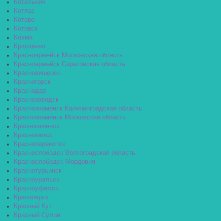
Котельнич
Котлас
Котово
Котовск
Кохма
Красавино
Красноармейск Московская область
Красноармейск Саратовская область
Красновишерск
Красногорск
Краснодар
Краснозаводск
Краснознаменск Калининградская область
Краснознаменск Московская область
Краснокаменск
Краснокамск
Красноперекопск
Краснослободск Волгоградская область
Краснослободск Мордовия
Краснотурьинск
Красноуральск
Красноуфимск
Красноярск
Красный Кут
Красный Сулин