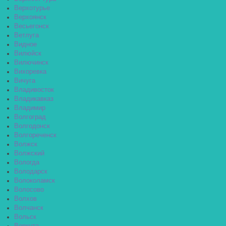
Верхотурье
Верхоянск
Весьегонск
Ветлуга
Видное
Вилюйск
Вилючинск
Вихоревка
Вичуга
Владивосток
Владикавказ
Владимир
Волгоград
Волгодонск
Волгореченск
Волжск
Волжский
Вологда
Володарск
Волоколамск
Волосово
Волхов
Волчанск
Вольск