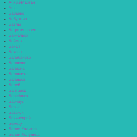
Ачхой-Мартан
Аша
Бабаево
Бабушкин
Бавлы
Багратионовск
Байкальск
Баймак
Бакал
Баксан
Балабаново
Балаково
Балахна
Балашиха
Балашов
Балей
Балтийск
Барабинск
Барнаул
Барыш
Батайск
Бахчисарай
Бежецк
Белая Калитва
Белая Холуница