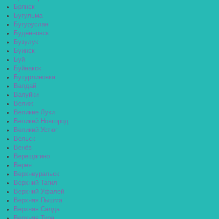
Брянск
Бугульма
Бугуруслан
Будённовск
Бузулук
Буинск
Буй
Буйнакск
Бутурлиновка
Валдай
Валуйки
Велиж
Великие Луки
Великий Новгород
Великий Устюг
Вельск
Венёв
Верещагино
Верея
Верхнеуральск
Верхний Тагил
Верхний Уфалей
Верхняя Пышма
Верхняя Салда
Верхняя Тура