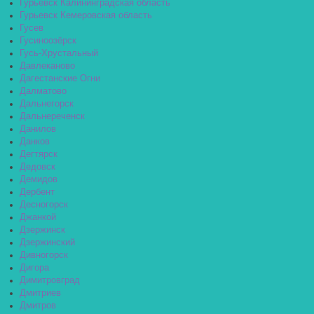
Гурьевск Калининградская область
Гурьевск Кемеровская область
Гусев
Гусиноозёрск
Гусь-Хрустальный
Давлеканово
Дагестанские Огни
Далматово
Дальнегорск
Дальнереченск
Данилов
Данков
Дегтярск
Дедовск
Демидов
Дербент
Десногорск
Джанкой
Дзержинск
Дзержинский
Дивногорск
Дигора
Димитровград
Дмитриев
Дмитров