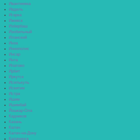
Ивантеевка
Ивдель
Игарка
Ижевск
Избербаш
Изобильный
Иланский
Инза
Иннополис
Инсар
Инта
Ипатово
Ирбит
Иркутск
Исилькуль
Искитим
Истра
Ишим
Ишимбай
Йошкар-Ола
Кадников
Казань
Калач
Калач-на-Дону
Калачинск