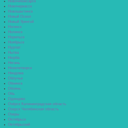
Новочебоксарск
Новочеркасск
Новошахтинск
Новый Оскол
Новый Уренгой
Ногинск
Нолинск
Норильск
Ноябрьск
Нурлат
Нытва
Нюрба
Нягань
Нязелетворск
Няндома
Облучье
Обнинск
Обоянь
Обь
Одинцово
Озёрск Калининградская область
Озерск Челябинская область
Озеры
Октябрьск
Октябрьский