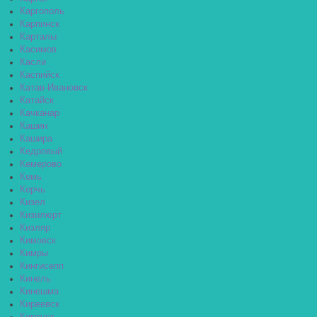
Каргополь
Карпинск
Карталы
Касимов
Касли
Каспийск
Катав-Ивановск
Катайск
Качканар
Кашин
Кашира
Кедровый
Кемерово
Кемь
Керчь
Кизел
Кизилюрт
Кизляр
Кимовск
Кимры
Кингисепп
Кинель
Кинешма
Киреевск