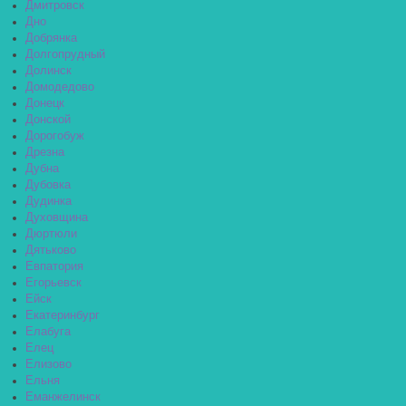
Дмитровск
Дно
Добрянка
Долгопрудный
Долинск
Домодедово
Донецк
Донской
Дорогобуж
Дрезна
Дубна
Дубовка
Дудинка
Духовщина
Дюртюли
Дятьково
Евпатория
Егорьевск
Ейск
Екатеринбург
Елабуга
Елец
Елизово
Ельня
Еманжелинск