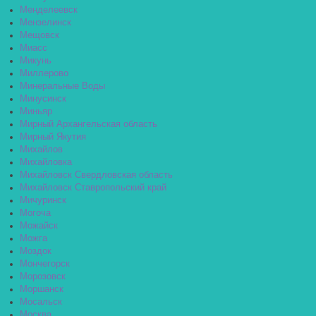
Менделеевск
Мензелинск
Мещовск
Миасс
Микунь
Миллерово
Минеральные Воды
Минусинск
Миньяр
Мирный Архангельская область
Мирный Якутия
Михайлов
Михайловка
Михайловск Свердловская область
Михайловск Ставропольский край
Мичуринск
Могоча
Можайск
Можга
Моздок
Мончегорск
Морозовск
Моршанск
Мосальск
Москва