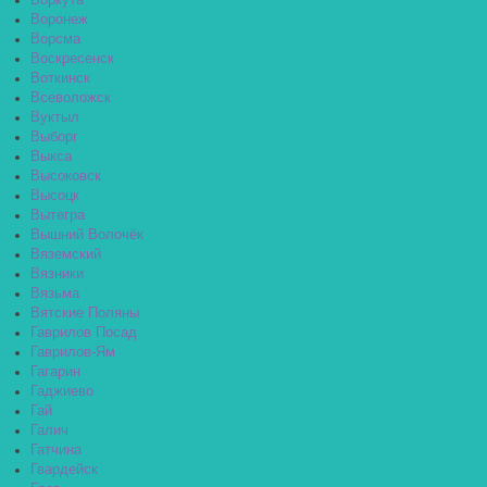
Воркута
Воронеж
Ворсма
Воскресенск
Воткинск
Всеволожск
Вуктыл
Выборг
Выкса
Высоковск
Высоцк
Вытегра
Вышний Волочёк
Вяземский
Вязники
Вязьма
Вятские Поляны
Гаврилов Посад
Гаврилов-Ям
Гагарин
Гаджиево
Гай
Галич
Гатчина
Гвардейск