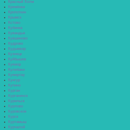
Красный Холм
Кремёнки
Кропоткин
Крымск
Кстово
Кубинка
Кувандык
Кувшиново
Кудрово
Кудымкар
Кузнецк
Куйбышев
Кукмор
Кулебаки
Кумертау
Кунгур
Купино
Курган
Курганинск
Курильск
Курлово
Куровское
Курск
Куртамыш
Курчалой