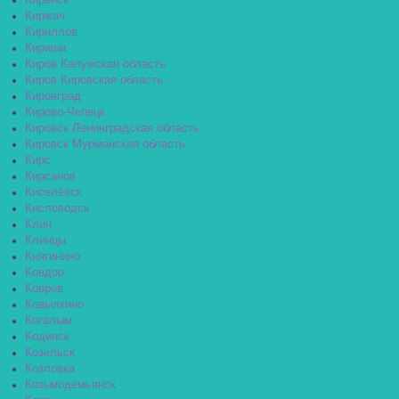
Киренск
Киржач
Кириллов
Кириши
Киров Калужская область
Киров Кировская область
Кировград
Кирово-Чепецк
Кировск Ленинградская область
Кировск Мурманская область
Кирс
Кирсанов
Киселёвск
Кисловодск
Клин
Клинцы
Княгинино
Ковдор
Ковров
Ковылкино
Когалым
Кодинск
Козельск
Козловка
Козьмодемьянск