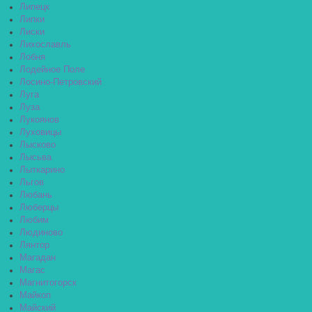
Липецк
Липки
Лиски
Лихославль
Лобня
Лодейное Поле
Лосино-Петровский
Луга
Луза
Лукоянов
Луховицы
Лысково
Лысьва
Лыткарино
Льгов
Любань
Люберцы
Любим
Людиново
Лянтор
Магадан
Магас
Магнитогорск
Майкоп
Майский