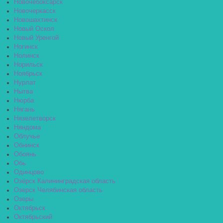
Новочебоксарск
Новочеркасск
Новошахтинск
Новый Оскол
Новый Уренгой
Ногинск
Нолинск
Норильск
Ноябрьск
Нурлат
Нытва
Нюрба
Нягань
Нязелетворск
Няндома
Облучье
Обнинск
Обоянь
Обь
Одинцово
Озёрск Калининградская область
Озерск Челябинская область
Озеры
Октябрьск
Октябрьский