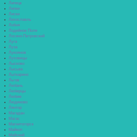
Липецк
Липки
Лиски
Лихославль
Лобня
Лодейное Поле
Лосино-Петровский
Луга
Луза
Лукоянов
Луховицы
Лысково
Лысьва
Лыткарино
Льгов
Любань
Люберцы
Любим
Людиново
Лянтор
Магадан
Магас
Магнитогорск
Майкоп
Майский