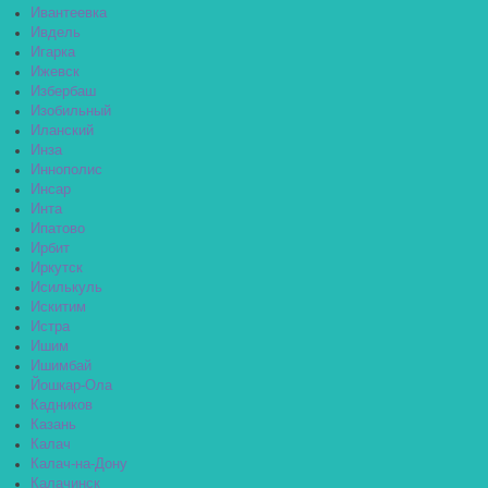
Ивантеевка
Ивдель
Игарка
Ижевск
Избербаш
Изобильный
Иланский
Инза
Иннополис
Инсар
Инта
Ипатово
Ирбит
Иркутск
Исилькуль
Искитим
Истра
Ишим
Ишимбай
Йошкар-Ола
Кадников
Казань
Калач
Калач-на-Дону
Калачинск