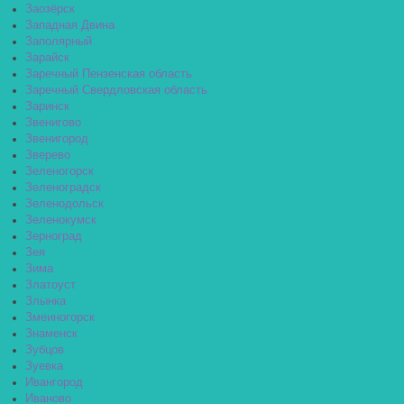
Заозёрск
Западная Двина
Заполярный
Зарайск
Заречный Пензенская область
Заречный Свердловская область
Заринск
Звенигово
Звенигород
Зверево
Зеленогорск
Зеленоградск
Зеленодольск
Зеленокумск
Зерноград
Зея
Зима
Златоуст
Злынка
Змеиногорск
Знаменск
Зубцов
Зуевка
Ивангород
Иваново