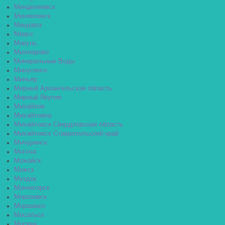
Менделеевск
Мензелинск
Мещовск
Миасс
Микунь
Миллерово
Минеральные Воды
Минусинск
Миньяр
Мирный Архангельская область
Мирный Якутия
Михайлов
Михайловка
Михайловск Свердловская область
Михайловск Ставропольский край
Мичуринск
Могоча
Можайск
Можга
Моздок
Мончегорск
Морозовск
Моршанск
Мосальск
Москва