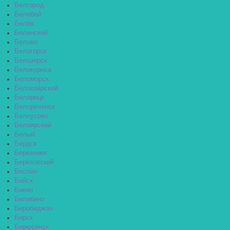
Белгород
Белебей
Белёв
Белинский
Белово
Белогорск
Белозерск
Белокуриха
Беломорск
Белоозёрский
Белорецк
Белореченск
Белоусово
Белоярский
Белый
Бердск
Березники
Берёзовский
Беслан
Бийск
Бикин
Билибино
Биробиджан
Бирск
Бирюсинск