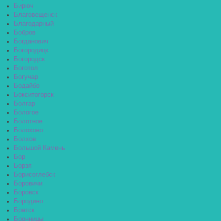
Бирюч
Благовещенск
Благодарный
Бобров
Богданович
Богородицк
Богородск
Боготол
Богучар
Бодайбо
Бокситогорск
Болгар
Бологое
Болотное
Болохово
Болхов
Большой Камень
Бор
Борзя
Борисоглебск
Боровичи
Боровск
Бородино
Братск
Бронницы