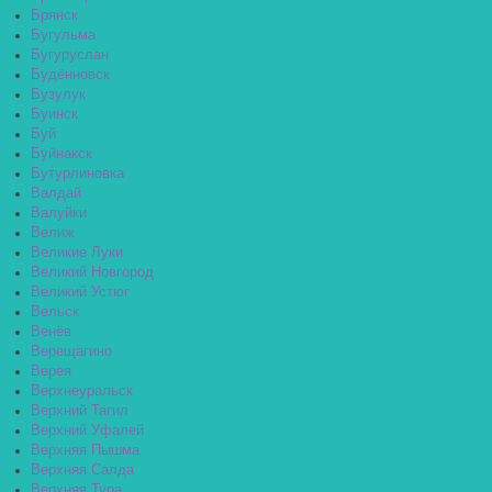
Брянск
Бугульма
Бугуруслан
Будённовск
Бузулук
Буинск
Буй
Буйнакск
Бутурлиновка
Валдай
Валуйки
Велиж
Великие Луки
Великий Новгород
Великий Устюг
Вельск
Венёв
Верещагино
Верея
Верхнеуральск
Верхний Тагил
Верхний Уфалей
Верхняя Пышма
Верхняя Салда
Верхняя Тура