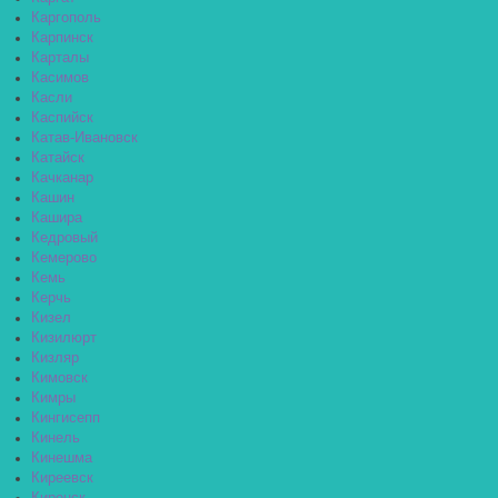
Каргополь
Карпинск
Карталы
Касимов
Касли
Каспийск
Катав-Ивановск
Катайск
Качканар
Кашин
Кашира
Кедровый
Кемерово
Кемь
Керчь
Кизел
Кизилюрт
Кизляр
Кимовск
Кимры
Кингисепп
Кинель
Кинешма
Киреевск