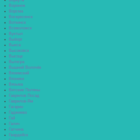
Воркута
Воронеж
Ворсма
Воскресенск
Воткинск
Всеволожск
Вуктыл
Выборг
Выкса
Высоковск
Высоцк
Вытегра
Вышний Волочёк
Вяземский
Вязники
Вязьма
Вятские Поляны
Гаврилов Посад
Гаврилов-Ям
Гагарин
Гаджиево
Гай
Галич
Гатчина
Гвардейск