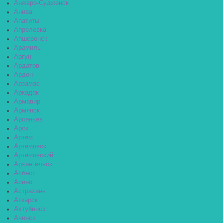
Анжеро-Судженск
Анива
Апатиты
Апрелевка
Апшеронск
Арамиль
Аргун
Ардатов
Ардон
Арзамас
Аркадак
Армавир
Армянск
Арсеньев
Арск
Артём
Артёмовск
Артёмовский
Архангельск
Асбест
Асино
Астрахань
Аткарск
Ахтубинск
Ачинск