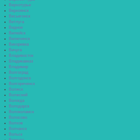
Верхотурье
Верхоянск
Весьегонск
Ветлуга
Видное
Вилюйск
Вилючинск
Вихоревка
Вичуга
Владивосток
Владикавказ
Владимир
Волгоград
Волгодонск
Волгореченск
Волжск
Волжский
Вологда
Володарск
Волоколамск
Волосово
Волхов
Волчанск
Вольск