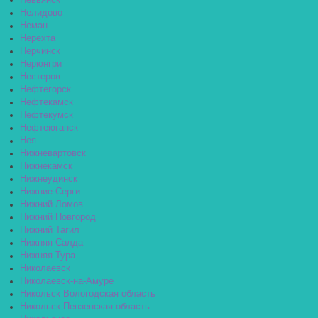
Невьянск
Нелидово
Неман
Нерехта
Нерчинск
Нерюнгри
Нестеров
Нефтегорск
Нефтекамск
Нефтекумск
Нефтеюганск
Нея
Нижневартовск
Нижнекамск
Нижнеудинск
Нижние Серги
Нижний Ломов
Нижний Новгород
Нижний Тагил
Нижняя Салда
Нижняя Тура
Николаевск
Николаевск-на-Амуре
Никольск Вологодская область
Никольск Пензенская область