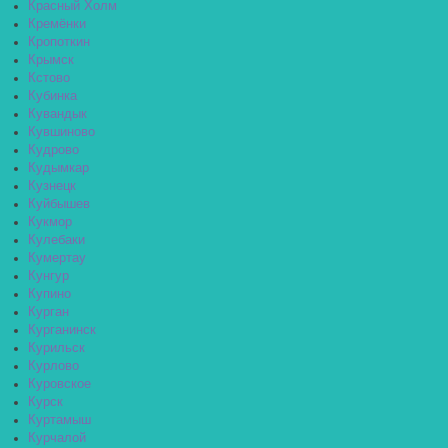
Красный Холм
Кремёнки
Кропоткин
Крымск
Кстово
Кубинка
Кувандык
Кувшиново
Кудрово
Кудымкар
Кузнецк
Куйбышев
Кукмор
Кулебаки
Кумертау
Кунгур
Купино
Курган
Курганинск
Курильск
Курлово
Куровское
Курск
Куртамыш
Курчалой