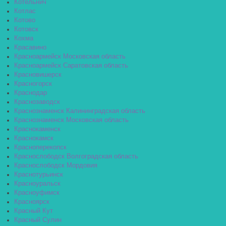
Котельнич
Котлас
Котово
Котовск
Кохма
Красавино
Красноармейск Московская область
Красноармейск Саратовская область
Красновишерск
Красногорск
Краснодар
Краснозаводск
Краснознаменск Калининградская область
Краснознаменск Московская область
Краснокаменск
Краснокамск
Красноперекопск
Краснослободск Волгоградская область
Краснослободск Мордовия
Краснотурьинск
Красноуральск
Красноуфимск
Красноярск
Красный Кут
Красный Сулин