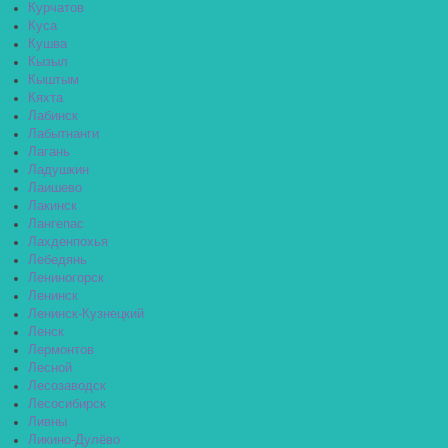
Курчатов
Куса
Кушва
Кызыл
Кыштым
Кяхта
Лабинск
Лабытнанги
Лагань
Ладушкин
Лаишево
Лакинск
Лангепас
Лахденпохья
Лебедянь
Лениногорск
Ленинск
Ленинск-Кузнецкий
Ленск
Лермонтов
Лесной
Лесозаводск
Лесосибирск
Ливны
Ликино-Дулёво