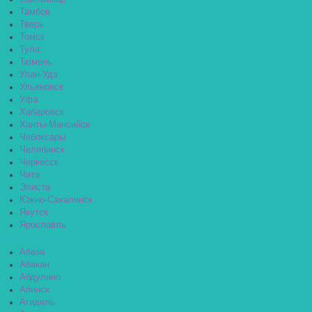
Тамбов
Тверь
Томск
Тула
Тюмень
Улан-Удэ
Ульяновск
Уфа
Хабаровск
Ханты-Мансийск
Чебоксары
Челябинск
Черкесск
Чита
Элиста
Южно-Сахалинск
Якутск
Ярославль
Абаза
Абакан
Абдулино
Абинск
Агидель