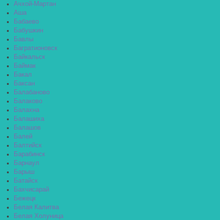
Ачхой-Мартан
Аша
Бабаево
Бабушкин
Бавлы
Багратионовск
Байкальск
Баймак
Бакал
Баксан
Балабаново
Балаково
Балахна
Балашиха
Балашов
Балей
Балтийск
Барабинск
Барнаул
Барыш
Батайск
Бахчисарай
Бежецк
Белая Калитва
Белая Холуница