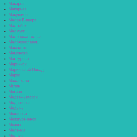
Макаров
Макарьев
Макушино
Малая Вишера
Малгобек
Малмыж
Малоархангельск
Малоярославец
Мамадыш
Мамоново
Мантурово
Мариинск
Мариинский Посад
Маркс
Махачкала
Мглин
Мегион
Медвежьегорск
Медногорск
Медынь
Межгорье
Междуреченск
Мезень
Меленки
Мелеуз