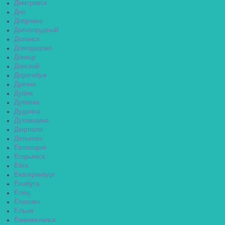
Дмитровск
Дно
Добрянка
Долгопрудный
Долинск
Домодедово
Донецк
Донской
Дорогобуж
Дрезна
Дубна
Дубовка
Дудинка
Духовщина
Дюртюли
Дятьково
Евпатория
Егорьевск
Ейск
Екатеринбург
Елабуга
Елец
Елизово
Ельня
Еманжелинск