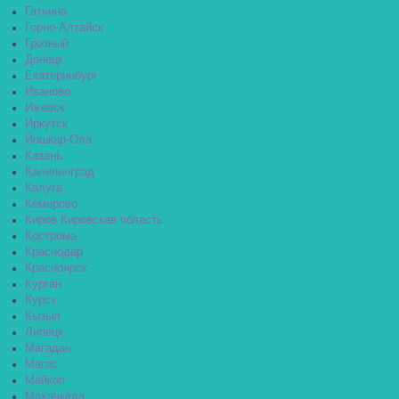
Гатчина
Горно-Алтайск
Грозный
Донецк
Екатеринбург
Иваново
Ижевск
Иркутск
Йошкар-Ола
Казань
Калининград
Калуга
Кемерово
Киров Кировская область
Кострома
Краснодар
Красноярск
Курган
Курск
Кызыл
Липецк
Магадан
Магас
Майкоп
Махачкала