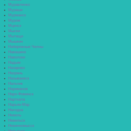
Муравленко
Мураши
Мурманск
Муром
Мценск
Мыски
Мытищи
Мышкин
Набережные Челны
Навашино
Наволоки
Надым
Назарово
Назрань
Называевск
Нальчик
Нариманов
Наро-Фоминск
Нарткала
Нарьян-Мар
Находка
Невель
Невельск
Невинномысск