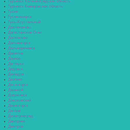
Гурьевск Калининградская область
Гурьевск Кемеровская область
Гусев
Гусиноозёрск
Гусь-Хрустальный
Давлеканово
Дагестанские Огни
Далматово
Дальнегорск
Дальнереченск
Данилов
Данков
Дегтярск
Дедовск
Демидов
Дербент
Десногорск
Джанкой
Дзержинск
Дзержинский
Дивногорск
Дигора
Димитровград
Дмитриев
Дмитров