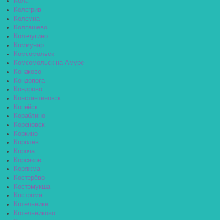
Кола
Кологрив
Коломна
Колпашево
Кольчугино
Коммунар
Комсомольск
Комсомольск-на-Амуре
Конаково
Кондопога
Кондрово
Константиновск
Копейск
Кораблино
Кореновск
Коркино
Королёв
Короча
Корсаков
Коряжма
Костерёво
Костомукша
Кострома
Котельники
Котельниково