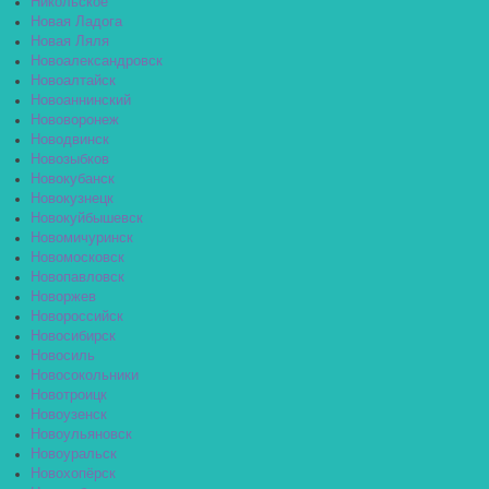
Никольское
Новая Ладога
Новая Ляля
Новоалександровск
Новоалтайск
Новоаннинский
Нововоронеж
Новодвинск
Новозыбков
Новокубанск
Новокузнецк
Новокуйбышевск
Новомичуринск
Новомосковск
Новопавловск
Новоржев
Новороссийск
Новосибирск
Новосиль
Новосокольники
Новотроицк
Новоузенск
Новоульяновск
Новоуральск
Новохопёрск