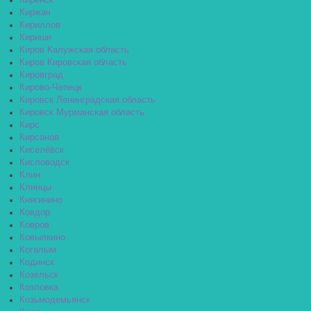
Киренск
Киржач
Кириллов
Кириши
Киров Калужская область
Киров Кировская область
Кировград
Кирово-Чепецк
Кировск Ленинградская область
Кировск Мурманская область
Кирс
Кирсанов
Киселёвск
Кисловодск
Клин
Клинцы
Княгинино
Ковдор
Ковров
Ковылкино
Когалым
Кодинск
Козельск
Козловка
Козьмодемьянск