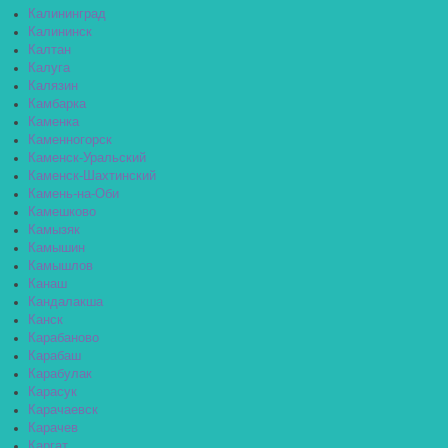
Калининград
Калининск
Калтан
Калуга
Калязин
Камбарка
Каменка
Каменногорск
Каменск-Уральский
Каменск-Шахтинский
Камень-на-Оби
Камешково
Камызяк
Камышин
Камышлов
Канаш
Кандалакша
Канск
Карабаново
Карабаш
Карабулак
Карасук
Карачаевск
Карачев
Каргат