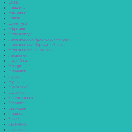
Емва
Енисейск
Ермолино
Ершов
Ессентуки
Ефремов
Железноводск
Железногорск Красноярский край
Железногорск Курская область
Железногорск-Илимский
Жердевка
Жигулёвск
Жиздра
Жирновск
Жуков
Жуковка
Жуковский
Завитинск
Заводоуковск
Заволжск
Заволжье
Задонск
Заинск
Закаменск
Заозёрный