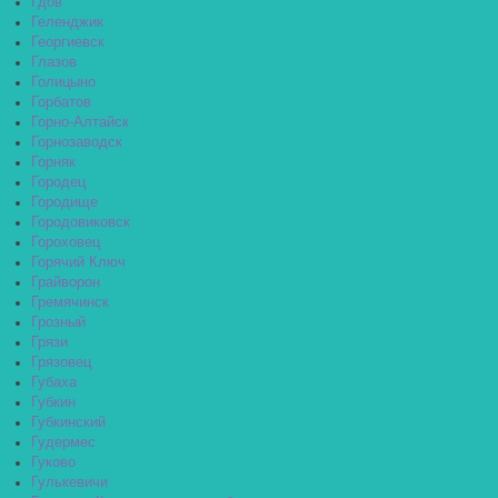
Гдов
Геленджик
Георгиевск
Глазов
Голицыно
Горбатов
Горно-Алтайск
Горнозаводск
Горняк
Городец
Городище
Городовиковск
Гороховец
Горячий Ключ
Грайворон
Гремячинск
Грозный
Грязи
Грязовец
Губаха
Губкин
Губкинский
Гудермес
Гуково
Гулькевичи