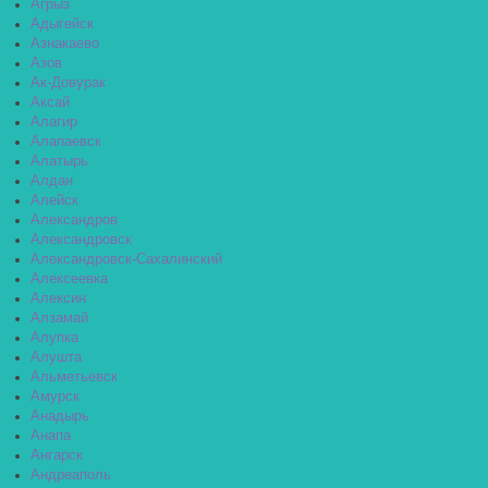
Агрыз
Адыгейск
Азнакаево
Азов
Ак-Довурак
Аксай
Алагир
Алапаевск
Алатырь
Алдан
Алейск
Александров
Александровск
Александровск-Сахалинский
Алексеевка
Алексин
Алзамай
Алупка
Алушта
Альметьевск
Амурск
Анадырь
Анапа
Ангарск
Андреаполь