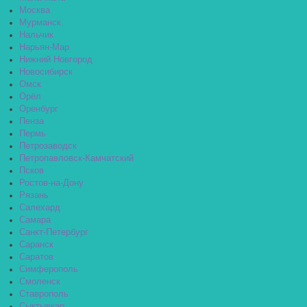
Москва
Мурманск
Нальчик
Нарьян-Мар
Нижний Новгород
Новосибирск
Омск
Орёл
Оренбург
Пенза
Пермь
Петрозаводск
Петропавловск-Камчатский
Псков
Ростов-на-Дону
Рязань
Салехард
Самара
Санкт-Петербург
Саранск
Саратов
Симферополь
Смоленск
Ставрополь
Сыктывкар