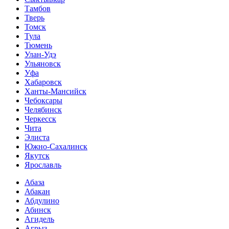
Тамбов
Тверь
Томск
Тула
Тюмень
Улан-Удэ
Ульяновск
Уфа
Хабаровск
Ханты-Мансийск
Чебоксары
Челябинск
Черкесск
Чита
Элиста
Южно-Сахалинск
Якутск
Ярославль
Абаза
Абакан
Абдулино
Абинск
Агидель
Агрыз