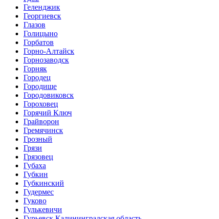
Геленджик
Георгиевск
Глазов
Голицыно
Горбатов
Горно-Алтайск
Горнозаводск
Горняк
Городец
Городище
Городовиковск
Гороховец
Горячий Ключ
Грайворон
Гремячинск
Грозный
Грязи
Грязовец
Губаха
Губкин
Губкинский
Гудермес
Гуково
Гулькевичи
Гурьевск Калининградская область