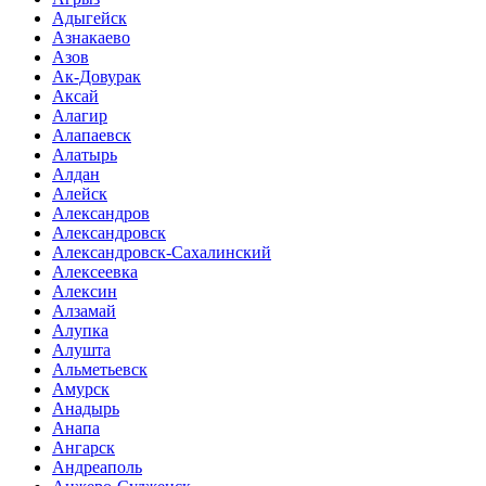
Адыгейск
Азнакаево
Азов
Ак-Довурак
Аксай
Алагир
Алапаевск
Алатырь
Алдан
Алейск
Александров
Александровск
Александровск-Сахалинский
Алексеевка
Алексин
Алзамай
Алупка
Алушта
Альметьевск
Амурск
Анадырь
Анапа
Ангарск
Андреаполь