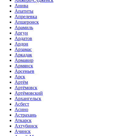
Анжеро-Судженск
Анива
Апатиты
Апрелевка
Апшеронск
Арамиль
Аргун
Ардатов
Ардон
Арзамас
Аркадак
Армавир
Армянск
Арсеньев
Арск
Артём
Артёмовск
Артёмовский
Архангельск
Асбест
Асино
Астрахань
Аткарск
Ахтубинск
Ачинск