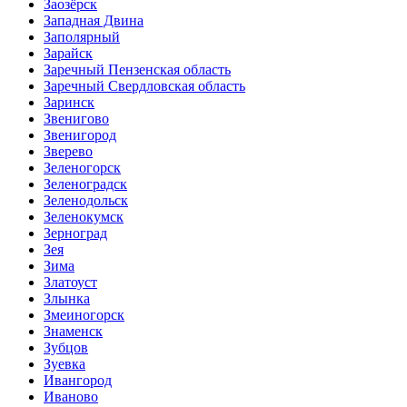
Заозёрск
Западная Двина
Заполярный
Зарайск
Заречный Пензенская область
Заречный Свердловская область
Заринск
Звенигово
Звенигород
Зверево
Зеленогорск
Зеленоградск
Зеленодольск
Зеленокумск
Зерноград
Зея
Зима
Златоуст
Злынка
Змеиногорск
Знаменск
Зубцов
Зуевка
Ивангород
Иваново