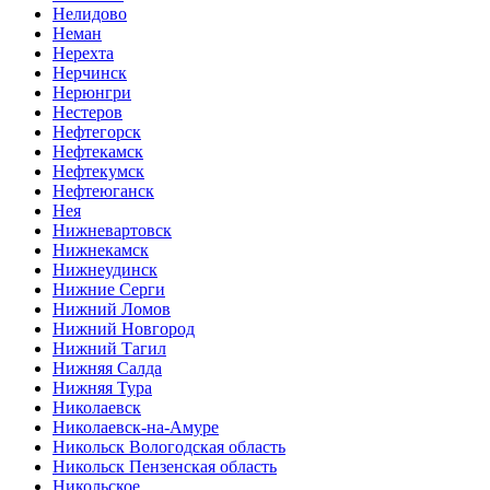
Нелидово
Неман
Нерехта
Нерчинск
Нерюнгри
Нестеров
Нефтегорск
Нефтекамск
Нефтекумск
Нефтеюганск
Нея
Нижневартовск
Нижнекамск
Нижнеудинск
Нижние Серги
Нижний Ломов
Нижний Новгород
Нижний Тагил
Нижняя Салда
Нижняя Тура
Николаевск
Николаевск-на-Амуре
Никольск Вологодская область
Никольск Пензенская область
Никольское