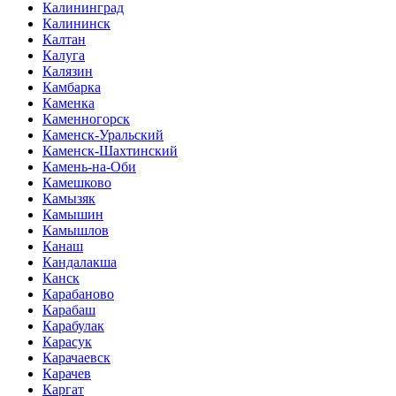
Калининград
Калининск
Калтан
Калуга
Калязин
Камбарка
Каменка
Каменногорск
Каменск-Уральский
Каменск-Шахтинский
Камень-на-Оби
Камешково
Камызяк
Камышин
Камышлов
Канаш
Кандалакша
Канск
Карабаново
Карабаш
Карабулак
Карасук
Карачаевск
Карачев
Каргат