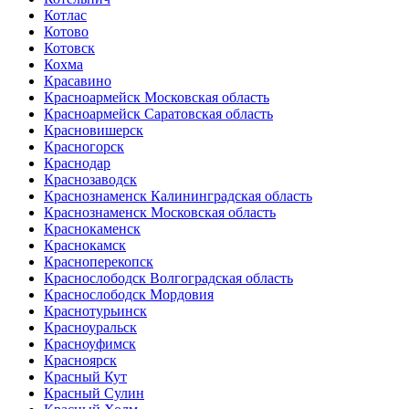
Котлас
Котово
Котовск
Кохма
Красавино
Красноармейск Московская область
Красноармейск Саратовская область
Красновишерск
Красногорск
Краснодар
Краснозаводск
Краснознаменск Калининградская область
Краснознаменск Московская область
Краснокаменск
Краснокамск
Красноперекопск
Краснослободск Волгоградская область
Краснослободск Мордовия
Краснотурьинск
Красноуральск
Красноуфимск
Красноярск
Красный Кут
Красный Сулин