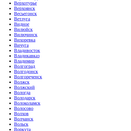
Верхотурье
Верхоянск
Весьегонск
Ветлуга
Видное
Вилюйск
Вилючинск
Вихоревка
Вичуга
Владивосток
Владикавказ
Владимир
Волгоград
Волгодонск
Волгореченск
Волжск
Волжский
Вологда
Володарск
Волоколамск
Волосово
Волхов
Волчанск
Вольск
Воркута