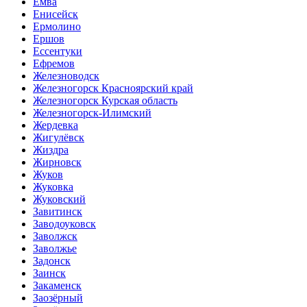
Емва
Енисейск
Ермолино
Ершов
Ессентуки
Ефремов
Железноводск
Железногорск Красноярский край
Железногорск Курская область
Железногорск-Илимский
Жердевка
Жигулёвск
Жиздра
Жирновск
Жуков
Жуковка
Жуковский
Завитинск
Заводоуковск
Заволжск
Заволжье
Задонск
Заинск
Закаменск
Заозёрный