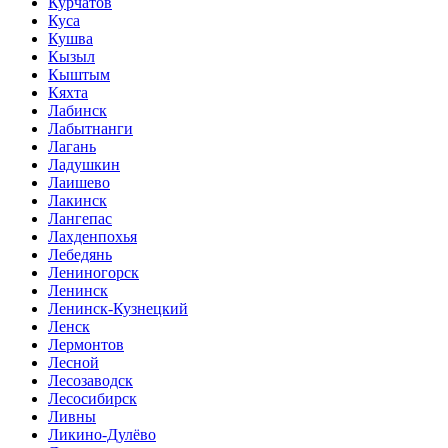
Курчатов
Куса
Кушва
Кызыл
Кыштым
Кяхта
Лабинск
Лабытнанги
Лагань
Ладушкин
Лаишево
Лакинск
Лангепас
Лахденпохья
Лебедянь
Лениногорск
Ленинск
Ленинск-Кузнецкий
Ленск
Лермонтов
Лесной
Лесозаводск
Лесосибирск
Ливны
Ликино-Дулёво