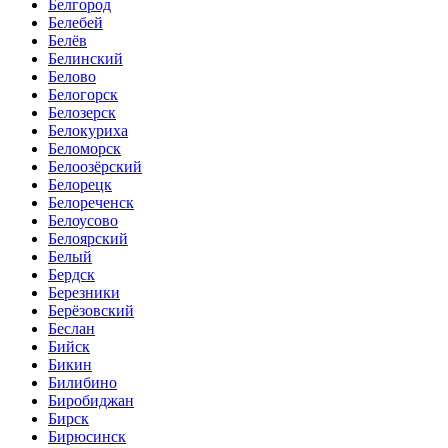
Белгород
Белебей
Белёв
Белинский
Белово
Белогорск
Белозерск
Белокуриха
Беломорск
Белоозёрский
Белорецк
Белореченск
Белоусово
Белоярский
Белый
Бердск
Березники
Берёзовский
Беслан
Бийск
Бикин
Билибино
Биробиджан
Бирск
Бирюсинск