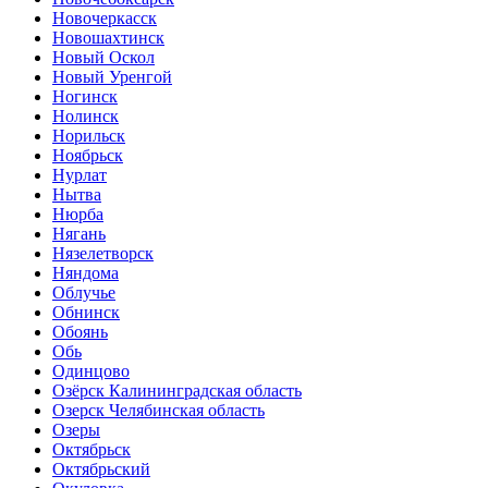
Новочеркасск
Новошахтинск
Новый Оскол
Новый Уренгой
Ногинск
Нолинск
Норильск
Ноябрьск
Нурлат
Нытва
Нюрба
Нягань
Нязелетворск
Няндома
Облучье
Обнинск
Обоянь
Обь
Одинцово
Озёрск Калининградская область
Озерск Челябинская область
Озеры
Октябрьск
Октябрьский