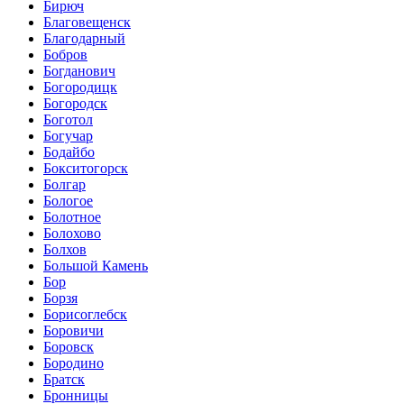
Бирюч
Благовещенск
Благодарный
Бобров
Богданович
Богородицк
Богородск
Боготол
Богучар
Бодайбо
Бокситогорск
Болгар
Бологое
Болотное
Болохово
Болхов
Большой Камень
Бор
Борзя
Борисоглебск
Боровичи
Боровск
Бородино
Братск
Бронницы