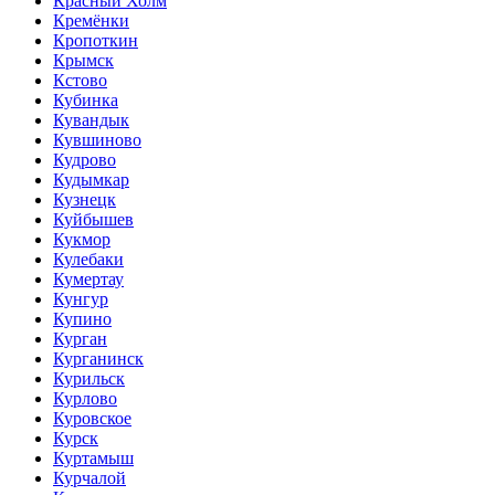
Красный Холм
Кремёнки
Кропоткин
Крымск
Кстово
Кубинка
Кувандык
Кувшиново
Кудрово
Кудымкар
Кузнецк
Куйбышев
Кукмор
Кулебаки
Кумертау
Кунгур
Купино
Курган
Курганинск
Курильск
Курлово
Куровское
Курск
Куртамыш
Курчалой