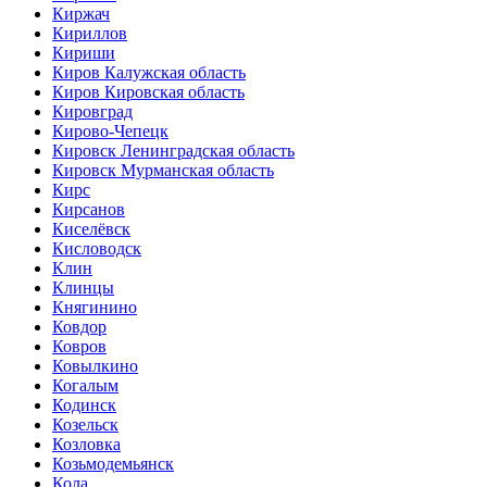
Киржач
Кириллов
Кириши
Киров Калужская область
Киров Кировская область
Кировград
Кирово-Чепецк
Кировск Ленинградская область
Кировск Мурманская область
Кирс
Кирсанов
Киселёвск
Кисловодск
Клин
Клинцы
Княгинино
Ковдор
Ковров
Ковылкино
Когалым
Кодинск
Козельск
Козловка
Козьмодемьянск
Кола