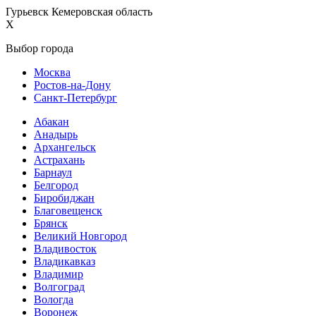
Гурьевск Кемеровская область
X
Выбор города
Москва
Ростов-на-Дону
Санкт-Петербург
Абакан
Анадырь
Архангельск
Астрахань
Барнаул
Белгород
Биробиджан
Благовещенск
Брянск
Великий Новгород
Владивосток
Владикавказ
Владимир
Волгоград
Вологда
Воронеж