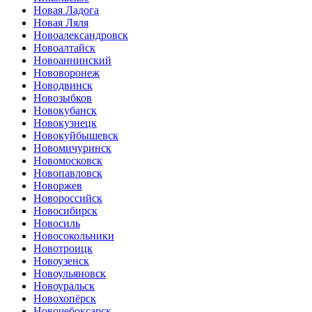
Новая Ладога
Новая Ляля
Новоалександровск
Новоалтайск
Новоаннинский
Нововоронеж
Новодвинск
Новозыбков
Новокубанск
Новокузнецк
Новокуйбышевск
Новомичуринск
Новомосковск
Новопавловск
Новоржев
Новороссийск
Новосибирск
Новосиль
Новосокольники
Новотроицк
Новоузенск
Новоульяновск
Новоуральск
Новохопёрск
Новочебоксарск