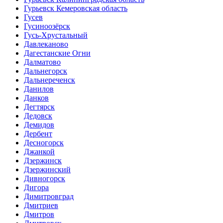
Гурьевск Кемеровская область
Гусев
Гусиноозёрск
Гусь-Хрустальный
Давлеканово
Дагестанские Огни
Далматово
Дальнегорск
Дальнереченск
Данилов
Данков
Дегтярск
Дедовск
Демидов
Дербент
Десногорск
Джанкой
Дзержинск
Дзержинский
Дивногорск
Дигора
Димитровград
Дмитриев
Дмитров