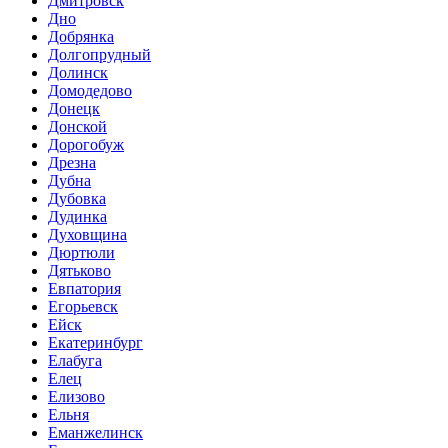
Дмитровск
Дно
Добрянка
Долгопрудный
Долинск
Домодедово
Донецк
Донской
Дорогобуж
Дрезна
Дубна
Дубовка
Дудинка
Духовщина
Дюртюли
Дятьково
Евпатория
Егорьевск
Ейск
Екатеринбург
Елабуга
Елец
Елизово
Ельня
Еманжелинск