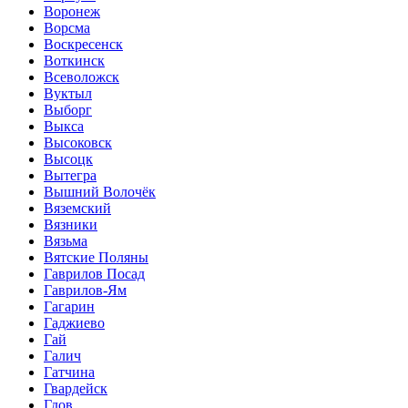
Воронеж
Ворсма
Воскресенск
Воткинск
Всеволожск
Вуктыл
Выборг
Выкса
Высоковск
Высоцк
Вытегра
Вышний Волочёк
Вяземский
Вязники
Вязьма
Вятские Поляны
Гаврилов Посад
Гаврилов-Ям
Гагарин
Гаджиево
Гай
Галич
Гатчина
Гвардейск
Гдов