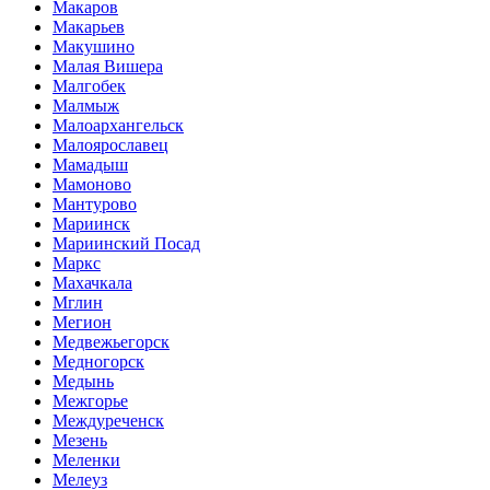
Макаров
Макарьев
Макушино
Малая Вишера
Малгобек
Малмыж
Малоархангельск
Малоярославец
Мамадыш
Мамоново
Мантурово
Мариинск
Мариинский Посад
Маркс
Махачкала
Мглин
Мегион
Медвежьегорск
Медногорск
Медынь
Межгорье
Междуреченск
Мезень
Меленки
Мелеуз