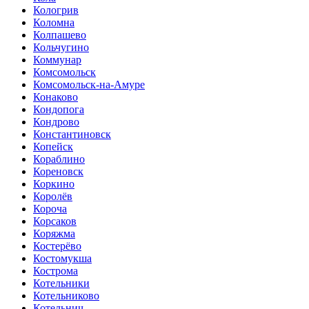
Кологрив
Коломна
Колпашево
Кольчугино
Коммунар
Комсомольск
Комсомольск-на-Амуре
Конаково
Кондопога
Кондрово
Константиновск
Копейск
Кораблино
Кореновск
Коркино
Королёв
Короча
Корсаков
Коряжма
Костерёво
Костомукша
Кострома
Котельники
Котельниково
Котельнич