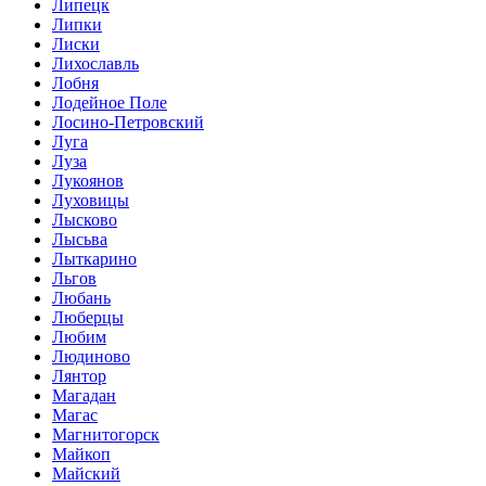
Липецк
Липки
Лиски
Лихославль
Лобня
Лодейное Поле
Лосино-Петровский
Луга
Луза
Лукоянов
Луховицы
Лысково
Лысьва
Лыткарино
Льгов
Любань
Люберцы
Любим
Людиново
Лянтор
Магадан
Магас
Магнитогорск
Майкоп
Майский