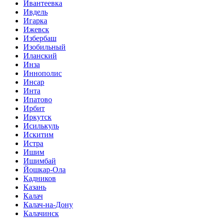
Ивантеевка
Ивдель
Игарка
Ижевск
Избербаш
Изобильный
Иланский
Инза
Иннополис
Инсар
Инта
Ипатово
Ирбит
Иркутск
Исилькуль
Искитим
Истра
Ишим
Ишимбай
Йошкар-Ола
Кадников
Казань
Калач
Калач-на-Дону
Калачинск