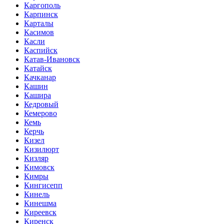
Каргополь
Карпинск
Карталы
Касимов
Касли
Каспийск
Катав-Ивановск
Катайск
Качканар
Кашин
Кашира
Кедровый
Кемерово
Кемь
Керчь
Кизел
Кизилюрт
Кизляр
Кимовск
Кимры
Кингисепп
Кинель
Кинешма
Киреевск
Киренск