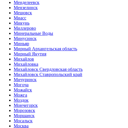
Менделеевск
Мензелинск
Мещовск
Миасс
Микунь
Миллерово
Минеральные Воды
Минусинск
Миньяр
Мирный Архангельская область
Мирный Якутия
Михайлов
Михайловка
Михайловск Свердловская область
Михайловск Ставропольский край
Мичуринск
Могоча
Можайск
Можга
Моздок
Мончегорск
Морозовск
Моршанск
Мосальск
Москва