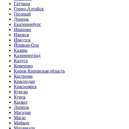
Гатчина
Горно-Алтайск
Грозный
Донецк
Екатеринбург
Иваново
Ижевск
Иркутск
Йошкар-Ола
Казань
Калининград
Калуга
Кемерово
Киров Кировская область
Кострома
Краснодар
Красноярск
Курган
Курск
Кызыл
Липецк
Магадан
Магас
Майкоп
Махачкала