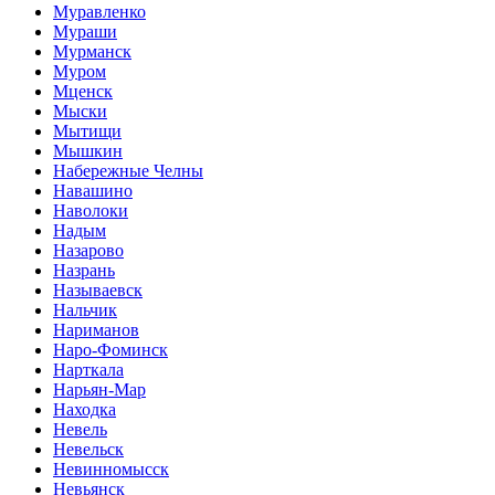
Муравленко
Мураши
Мурманск
Муром
Мценск
Мыски
Мытищи
Мышкин
Набережные Челны
Навашино
Наволоки
Надым
Назарово
Назрань
Называевск
Нальчик
Нариманов
Наро-Фоминск
Нарткала
Нарьян-Мар
Находка
Невель
Невельск
Невинномысск
Невьянск