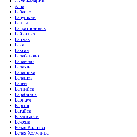
Ачхой-Мартан
Аша
Бабаево
Бабушкин
Бавлы
Багратионовск
Байкальск
Баймак
Бакал
Баксан
Балабаново
Балаково
Балахна
Балашиха
Балашов
Балей
Балтийск
Барабинск
Барнаул
Барыш
Батайск
Бахчисарай
Бежецк
Белая Калитва
Белая Холуница