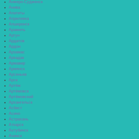
Анжеро-Судженск
Анива
Апатиты
Апрелевка
Апшеронск
Арамиль
Аргун
Ардатов
Ардон
Арзамас
Аркадак
Армавир
Армянск
Арсеньев
Арск
Артём
Артёмовск
Артёмовский
Архангельск
Асбест
Асино
Астрахань
Аткарск
Ахтубинск
Ачинск