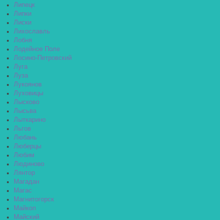
Липецк
Липки
Лиски
Лихославль
Лобня
Лодейное Поле
Лосино-Петровский
Луга
Луза
Лукоянов
Луховицы
Лысково
Лысьва
Лыткарино
Льгов
Любань
Люберцы
Любим
Людиново
Лянтор
Магадан
Магас
Магнитогорск
Майкоп
Майский