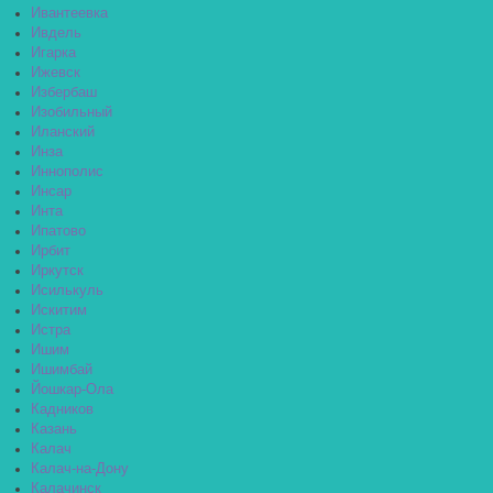
Ивантеевка
Ивдель
Игарка
Ижевск
Избербаш
Изобильный
Иланский
Инза
Иннополис
Инсар
Инта
Ипатово
Ирбит
Иркутск
Исилькуль
Искитим
Истра
Ишим
Ишимбай
Йошкар-Ола
Кадников
Казань
Калач
Калач-на-Дону
Калачинск