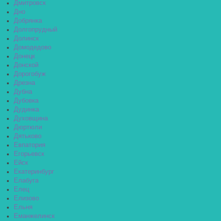
Дмитровск
Дно
Добрянка
Долгопрудный
Долинск
Домодедово
Донецк
Донской
Дорогобуж
Дрезна
Дубна
Дубовка
Дудинка
Духовщина
Дюртюли
Дятьково
Евпатория
Егорьевск
Ейск
Екатеринбург
Елабуга
Елец
Елизово
Ельня
Еманжелинск