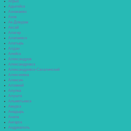
Агрыз
Адыгейск
Азнакаево
Азов
Ак-Довурак
Аксай
Алагир
Алапаевск
Алатырь
Алдан
Алейск
Александров
Александровск
Александровск-Сахалинский
Алексеевка
Алексин
Алзамай
Алупка
Алушта
Альметьевск
Амурск
Анадырь
Анапа
Ангарск
Андреаполь