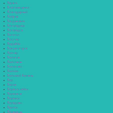
Бирюч
Благовещенск
Благодарный
Бобров
Богданович
Богородицк
Богородск
Боготол
Богучар
Бодайбо
Бокситогорск
Болгар
Бологое
Болотное
Болохово
Болхов
Большой Камень
Бор
Борзя
Борисоглебск
Боровичи
Боровск
Бородино
Братск
Бронницы