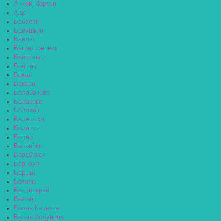
Ачхой-Мартан
Аша
Бабаево
Бабушкин
Бавлы
Багратионовск
Байкальск
Баймак
Бакал
Баксан
Балабаново
Балаково
Балахна
Балашиха
Балашов
Балей
Балтийск
Барабинск
Барнаул
Барыш
Батайск
Бахчисарай
Бежецк
Белая Калитва
Белая Холуница