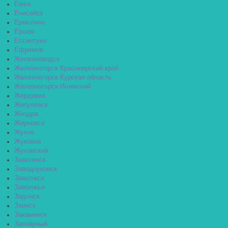
Емва
Енисейск
Ермолино
Ершов
Ессентуки
Ефремов
Железноводск
Железногорск Красноярский край
Железногорск Курская область
Железногорск-Илимский
Жердевка
Жигулёвск
Жиздра
Жирновск
Жуков
Жуковка
Жуковский
Завитинск
Заводоуковск
Заволжск
Заволжье
Задонск
Заинск
Закаменск
Заозёрный