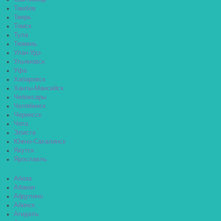
Тамбов
Тверь
Томск
Тула
Тюмень
Улан-Удэ
Ульяновск
Уфа
Хабаровск
Ханты-Мансийск
Чебоксары
Челябинск
Черкесск
Чита
Элиста
Южно-Сахалинск
Якутск
Ярославль
Абаза
Абакан
Абдулино
Абинск
Агидель