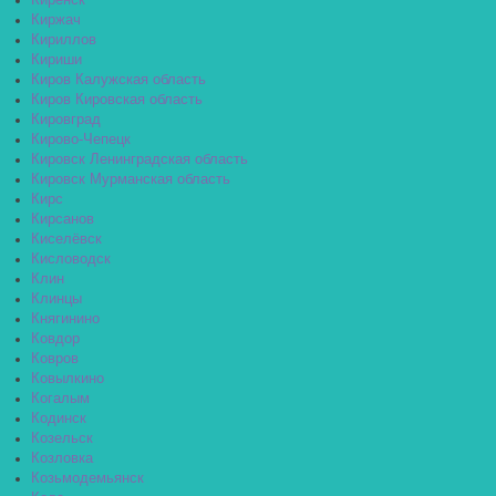
Киренск
Киржач
Кириллов
Кириши
Киров Калужская область
Киров Кировская область
Кировград
Кирово-Чепецк
Кировск Ленинградская область
Кировск Мурманская область
Кирс
Кирсанов
Киселёвск
Кисловодск
Клин
Клинцы
Княгинино
Ковдор
Ковров
Ковылкино
Когалым
Кодинск
Козельск
Козловка
Козьмодемьянск