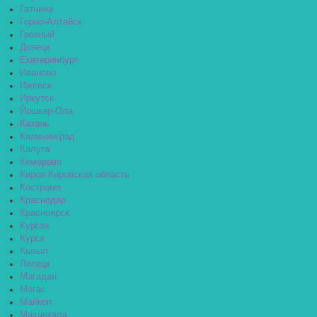
Гатчина
Горно-Алтайск
Грозный
Донецк
Екатеринбург
Иваново
Ижевск
Иркутск
Йошкар-Ола
Казань
Калининград
Калуга
Кемерово
Киров Кировская область
Кострома
Краснодар
Красноярск
Курган
Курск
Кызыл
Липецк
Магадан
Магас
Майкоп
Махачкала