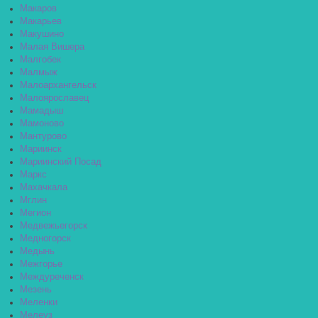
Макаров
Макарьев
Макушино
Малая Вишера
Малгобек
Малмыж
Малоархангельск
Малоярославец
Мамадыш
Мамоново
Мантурово
Мариинск
Мариинский Посад
Маркс
Махачкала
Мглин
Мегион
Медвежьегорск
Медногорск
Медынь
Межгорье
Междуреченск
Мезень
Меленки
Мелеуз