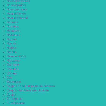
Новочебоксарск
Новочеркасск
Новошахтинск
Новый Оскол
Новый Уренгой
Ногинск
Нолинск
Норильск
Ноябрьск
Нурлат
Нытва
Нюрба
Нягань
Нязелетворск
Няндома
Облучье
Обнинск
Обоянь
Обь
Одинцово
Озёрск Калининградская область
Озерск Челябинская область
Озеры
Октябрьск
Октябрьский