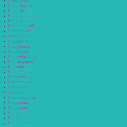
Никольское
Новая Ладога
Новая Ляля
Новоалександровск
Новоалтайск
Новоаннинский
Нововоронеж
Новодвинск
Новозыбков
Новокубанск
Новокузнецк
Новокуйбышевск
Новомичуринск
Новомосковск
Новопавловск
Новоржев
Новороссийск
Новосибирск
Новосиль
Новосокольники
Новотроицк
Новоузенск
Новоульяновск
Новоуральск
Новохопёрск