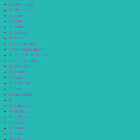
Калининград
Калининск
Калтан
Калуга
Калязин
Камбарка
Каменка
Каменногорск
Каменск-Уральский
Каменск-Шахтинский
Камень-на-Оби
Камешково
Камызяк
Камышин
Камышлов
Канаш
Кандалакша
Канск
Карабаново
Карабаш
Карабулак
Карасук
Карачаевск
Карачев
Каргат