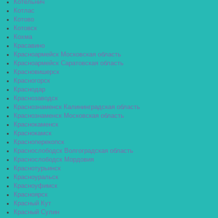
Котельнич
Котлас
Котово
Котовск
Кохма
Красавино
Красноармейск Московская область
Красноармейск Саратовская область
Красновишерск
Красногорск
Краснодар
Краснозаводск
Краснознаменск Калининградская область
Краснознаменск Московская область
Краснокаменск
Краснокамск
Красноперекопск
Краснослободск Волгоградская область
Краснослободск Мордовия
Краснотурьинск
Красноуральск
Красноуфимск
Красноярск
Красный Кут
Красный Сулин