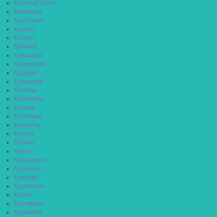
Красный Холм
Кремёнки
Кропоткин
Крымск
Кстово
Кубинка
Кувандык
Кувшиново
Кудрово
Кудымкар
Кузнецк
Куйбышев
Кукмор
Кулебаки
Кумертау
Кунгур
Купино
Курган
Курганинск
Курильск
Курлово
Куровское
Курск
Куртамыш
Курчалой