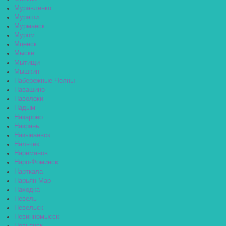
Муравленко
Мураши
Мурманск
Муром
Мценск
Мыски
Мытищи
Мышкин
Набережные Челны
Навашино
Наволоки
Надым
Назарово
Назрань
Называевск
Нальчик
Нариманов
Наро-Фоминск
Нарткала
Нарьян-Мар
Находка
Невель
Невельск
Невинномысск