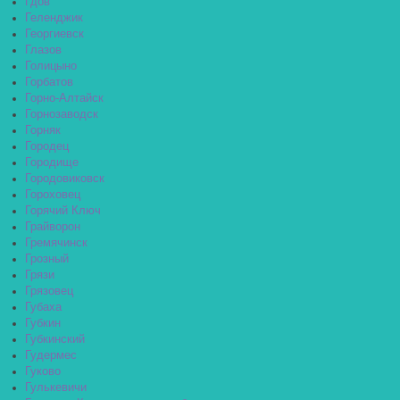
Гдов
Геленджик
Георгиевск
Глазов
Голицыно
Горбатов
Горно-Алтайск
Горнозаводск
Горняк
Городец
Городище
Городовиковск
Гороховец
Горячий Ключ
Грайворон
Гремячинск
Грозный
Грязи
Грязовец
Губаха
Губкин
Губкинский
Гудермес
Гуково
Гулькевичи