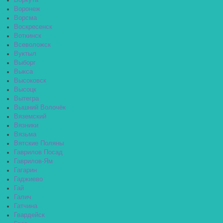
Воркута
Воронеж
Ворсма
Воскресенск
Воткинск
Всеволожск
Вуктыл
Выборг
Выкса
Высоковск
Высоцк
Вытегра
Вышний Волочёк
Вяземский
Вязники
Вязьма
Вятские Поляны
Гаврилов Посад
Гаврилов-Ям
Гагарин
Гаджиево
Гай
Галич
Гатчина
Гвардейск