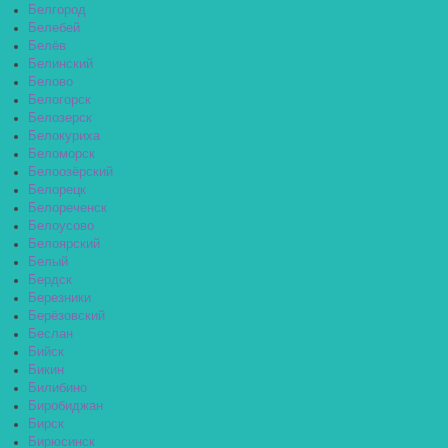
Белгород
Белебей
Белёв
Белинский
Белово
Белогорск
Белозерск
Белокуриха
Беломорск
Белоозёрский
Белорецк
Белореченск
Белоусово
Белоярский
Белый
Бердск
Березники
Берёзовский
Беслан
Бийск
Бикин
Билибино
Биробиджан
Бирск
Бирюсинск