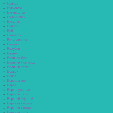
Брянск
Бугульма
Бугуруслан
Будённовск
Бузулук
Буинск
Буй
Буйнакск
Бутурлиновка
Валдай
Валуйки
Велиж
Великие Луки
Великий Новгород
Великий Устюг
Вельск
Венёв
Верещагино
Верея
Верхнеуральск
Верхний Тагил
Верхний Уфалей
Верхняя Пышма
Верхняя Салда
Верхняя Тура