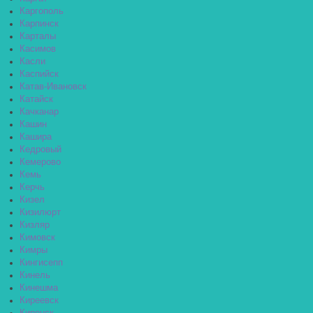
Каргополь
Карпинск
Карталы
Касимов
Касли
Каспийск
Катав-Ивановск
Катайск
Качканар
Кашин
Кашира
Кедровый
Кемерово
Кемь
Керчь
Кизел
Кизилюрт
Кизляр
Кимовск
Кимры
Кингисепп
Кинель
Кинешма
Киреевск