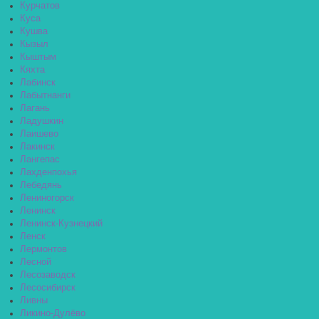
Курчатов
Куса
Кушва
Кызыл
Кыштым
Кяхта
Лабинск
Лабытнанги
Лагань
Ладушкин
Лаишево
Лакинск
Лангепас
Лахденпохья
Лебедянь
Лениногорск
Ленинск
Ленинск-Кузнецкий
Ленск
Лермонтов
Лесной
Лесозаводск
Лесосибирск
Ливны
Ликино-Дулёво