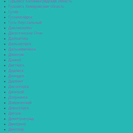
Гурьевск Калининградская область
Гурьевск Кемеровская область
Гусев
Гусиноозёрск
Гусь-Хрустальный
Давлеканово
Дагестанские Огни
Далматово
Дальнегорск
Дальнереченск
Данилов
Данков
Дегтярск
Дедовск
Демидов
Дербент
Десногорск
Джанкой
Дзержинск
Дзержинский
Дивногорск
Дигора
Димитровград
Дмитриев
Дмитров