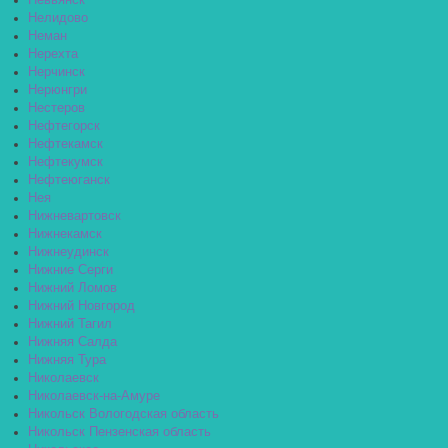
Невьянск
Нелидово
Неман
Нерехта
Нерчинск
Нерюнгри
Нестеров
Нефтегорск
Нефтекамск
Нефтекумск
Нефтеюганск
Нея
Нижневартовск
Нижнекамск
Нижнеудинск
Нижние Серги
Нижний Ломов
Нижний Новгород
Нижний Тагил
Нижняя Салда
Нижняя Тура
Николаевск
Николаевск-на-Амуре
Никольск Вологодская область
Никольск Пензенская область