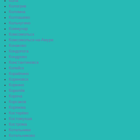
Кола
Кологрив
Коломна
Колпашево
Кольчугино
Коммунар
Комсомольск
Комсомольск-на-Амуре
Конаково
Кондопога
Кондрово
Константиновск
Копейск
Кораблино
Кореновск
Коркино
Королёв
Короча
Корсаков
Коряжма
Костерёво
Костомукша
Кострома
Котельники
Котельниково