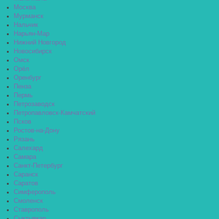
Москва
Мурманск
Нальчик
Нарьян-Мар
Нижний Новгород
Новосибирск
Омск
Орёл
Оренбург
Пенза
Пермь
Петрозаводск
Петропавловск-Камчатский
Псков
Ростов-на-Дону
Рязань
Салехард
Самара
Санкт-Петербург
Саранск
Саратов
Симферополь
Смоленск
Ставрополь
Сыктывкар