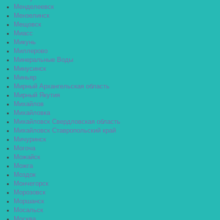
Менделеевск
Мензелинск
Мещовск
Миасс
Микунь
Миллерово
Минеральные Воды
Минусинск
Миньяр
Мирный Архангельская область
Мирный Якутия
Михайлов
Михайловка
Михайловск Свердловская область
Михайловск Ставропольский край
Мичуринск
Могоча
Можайск
Можга
Моздок
Мончегорск
Морозовск
Моршанск
Мосальск
Москва