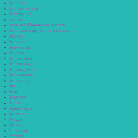
Заозёрск
Западная Двина
Заполярный
Зарайск
Заречный Пензенская область
Заречный Свердловская область
Заринск
Звенигово
Звенигород
Зверево
Зеленогорск
Зеленоградск
Зеленодольск
Зеленокумск
Зерноград
Зея
Зима
Златоуст
Злынка
Змеиногорск
Знаменск
Зубцов
Зуевка
Ивангород
Иваново