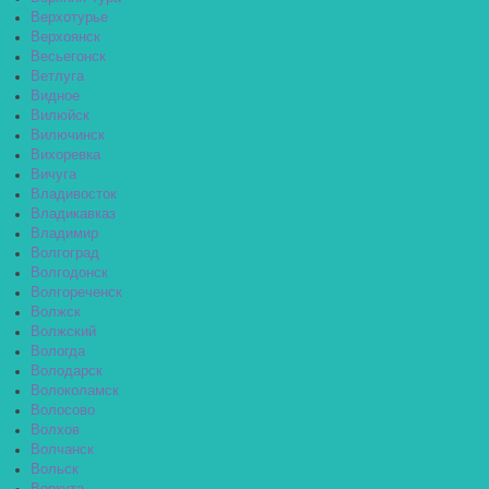
Верхотурье
Верхоянск
Весьегонск
Ветлуга
Видное
Вилюйск
Вилючинск
Вихоревка
Вичуга
Владивосток
Владикавказ
Владимир
Волгоград
Волгодонск
Волгореченск
Волжск
Волжский
Вологда
Володарск
Волоколамск
Волосово
Волхов
Волчанск
Вольск